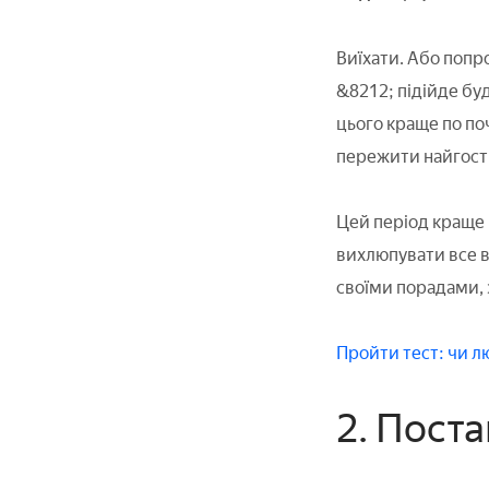
Виїхати. Або попр
&8212; підійде буд
цього краще по поч
пережити найгост
Цей період краще 
вихлюпувати все в
своїми порадами, з
Пройти тест: чи л
2. Поста