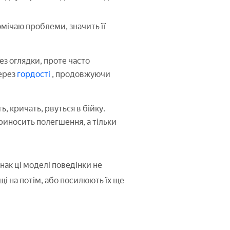
омічаю проблеми, значить її
ез оглядки, проте часто
ерез
гордості
, продовжуючи
ь, кричать, рвуться в бійку.
риносить полегшення, а тільки
нак ці моделі поведінки не
і на потім, або посилюють їх ще