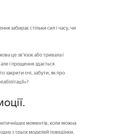
ня забирає стільки сил і часу, чи
ва це зв'язок або тривала і
 але і прощення здається
 закрити очі, забути, як про
абілітації»?
оції.
йкритичніших моментів, коли можна
одну з трьох моделей поведінки.