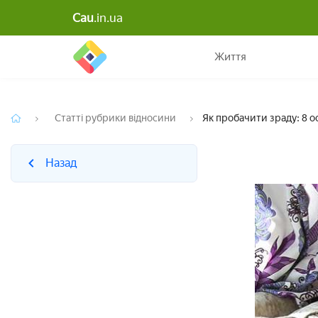
Cau
.in.ua
Назад
Життя
Статті рубрики відносини
Як пробачити зраду: 8 ос
Назад