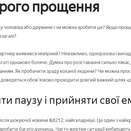
рого прощення
у чоловіка або дружини і чи можна зробити це? Якщо прощен
взагалі?
ртнер виявився невірний? Неважливо, одноразова і випадко
таті однаково боляче. Думка про розставання сильно лякає,
нням. Як пробачити зраду коханої людини? Чи можна просто
 доведеться обов'язково проходити довгий важкий шлях «ре
ти паузу і прийняти свої ем
 після шокуючої новини &8212; найскладніші. Це один з на
аробити багато дурниць. Часто жертви ситуації вибирають 