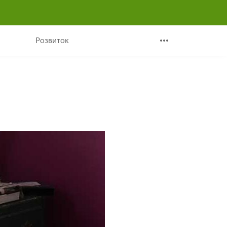
??
Розвиток