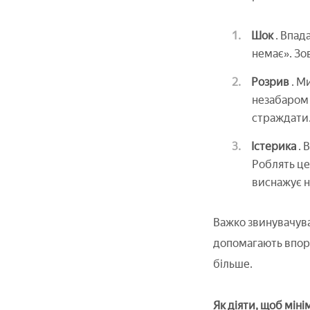
Шок
. Впад
немає». Зо
Розрив
. М
незабаром 
страждати
Істерика
. 
Роблять це
виснажує н
Важко звинувачуват
допомагають впора
більше.
Як діяти, щоб міні