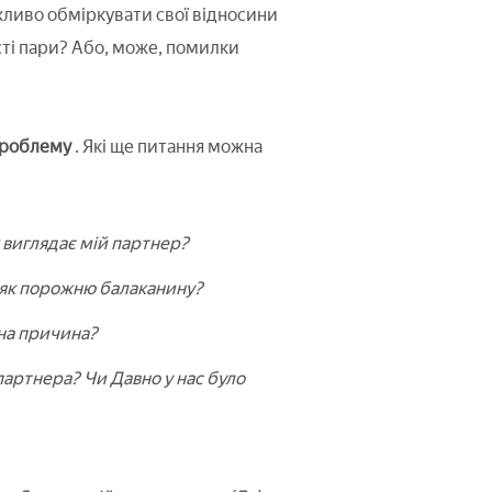
ажливо обміркувати свої відносини
сті пари? Або, може, помилки
проблему
. Які ще питання можна
 виглядає мій партнер?
, як порожню балаканину?
вна причина?
 партнера? Чи Давно у нас було