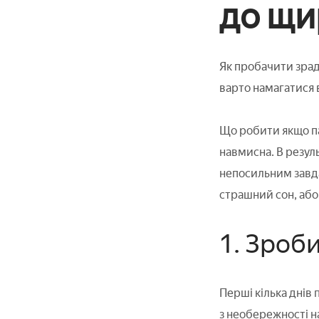
до щи
Як пробачити зрад
варто намагатися 
Що робити якщо па
навмисна. В резуль
непосильним завда
страшний сон, або
1. Зроби
Перші кілька днів
з необережності н