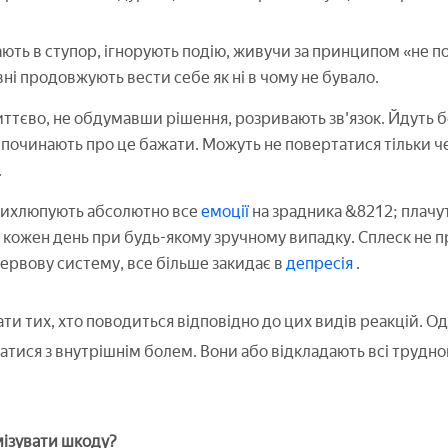
ають в ступор, ігнорують подію, живучи за принципом «не п
вні продовжують вести себе як ні в чому не бувало.
иттєво, не обдумавши рішення, розривають зв'язок. Йдуть б
починають про це бажати. Можуть не повертатися тільки ч
.
Вихлюпують абсолютно все
емоції
на зрадника &8212; плачут
 кожен день при будь-якому зручному випадку. Сплеск не п
ервову систему, все більше закидає в
депресія
.
и тих, хто поводиться відповідно до цих видів реакцій. Од
тися з внутрішнім болем. Вони або відкладають всі труднощ
мізувати шкоду?