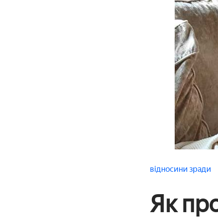
відносини
зради
Як про