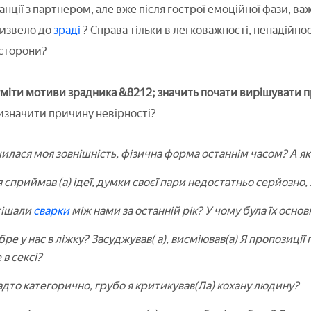
нції з партнером, але вже після гострої емоційної фази, в
извело до
зраді
? Справа тільки в легковажності, ненадійно
 сторони?
уміти мотиви зрадника &8212; значить почати вирішувати 
визначити причину невірності?
илася моя зовнішність, фізична форма останнім часом? А як
я сприймав (а) ідеї, думки своєї пари недостатньо серйозно
тішали
сварки
між нами за останній рік? У чому була їх осно
бре у нас в ліжку? Засуджував( а), висміював(а) Я пропозиції
 в сексі?
адто категорично, грубо я критикував(Ла) кохану людину?