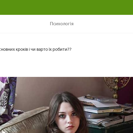
Як пробачити зраду: 8 основних кроків і чи варто їх робити
Психологія
новних кроків і чи варто їх робити??