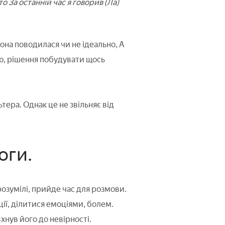
о За останній час я говорив (Ла)
она поводилася чи не ідеально, А
ою, рішення побудувати щось
ера. Однак це не звільняє від
оги.
розумілі, прийде час для розмови.
ії, ділитися емоціями, болем.
нув його до невірності.