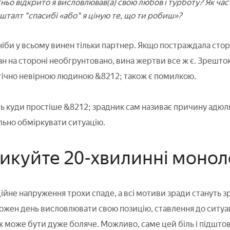
ньо відкрито я висловлював(а) свою любов і турботу? Як част
кшталт "спасибі «або" я ціную те, що ти робиш»?
іби у всьому винен тільки партнер. Якщо постраждала стор
ан на стороні необгрунтовано, вина жертви все ж є. Зрешт
гічно невірною людиною &8212; також є помилкою.
ть куди простіше &8212; зрадник сам називає причину адюльт
льно обміркувати ситуацію.
тикуйте 20-хвилинні монол
ційне напруження трохи спаде, а всі мотиви зради стануть з
кожен день висловлювати свою позицію, ставлення до ситуац
 може бути дуже боляче. Можливо, саме цей біль і підштовх