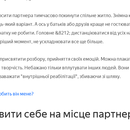
осити партнера тимчасово покинути спільне житло. Знімна к
ь-який варіант. А ось у батьків або друзів краще не гостюват
атку не робити. Головне &8212; дистанціюватися від усіх н
ріший момент, не ускладнювати все ще більше.
присвятити розбору, прийняття своїх емоцій. Можна плакати
 творчість. Небажано тільки вплутувати інших людей. Вони 
аважати "внутрішньої реабілітації", збиваючи зі шляху.
юбить він мене?
вити себе на місце партне