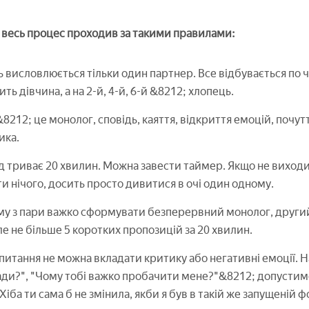
 весь процес проходив за такими правилами:
 висловлюється тільки один партнер. Все відбувається по чер
ть дівчина, а на 2-й, 4-й, 6-й &8212; хлопець.
8212; це монолог, сповідь, каяття, відкриття емоцій, почутт
ика.
д триває 20 хвилин. Можна завести таймер. Якщо не виходит
и нічого, досить просто дивитися в очі один одному.
у з пари важко сформувати безперервний монолог, други
ле не більше 5 коротких пропозицій за 20 хвилин.
і питання не можна вкладати критику або негативні емоції. 
ади?", "Чому тобі важко пробачити мене?"&8212; допустимо.
Хіба ти сама б не змінила, якби я був в такій же запущеній ф