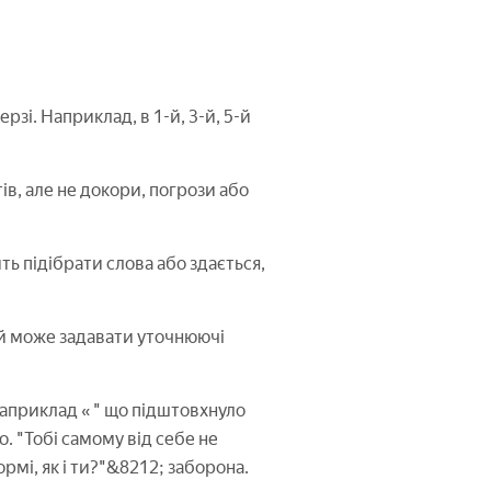
зі. Наприклад, в 1-й, 3-й, 5-й
ів, але не докори, погрози або
ь підібрати слова або здається,
й може задавати уточнюючі
Наприклад « " що підштовхнуло
 "Тобі самому від себе не
ормі, як і ти?"&8212; заборона.