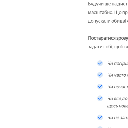
Будучи ще на диста
масштабно. Що пр
допускали обидві
Постаратися зроз
задати собі, щоб 
Чи погірш
Чи часто 
Чи почас
Чи все до
щось нове
Чи не зан