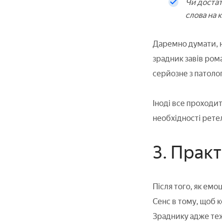
Чи достат
слова на 
Даремно думати, н
зрадник завів ром
серйозне з патоло
Іноді все проходи
необхідності рете
3. Прак
Після того, як емо
Сенс в тому, щоб 
Зраднику адже теж