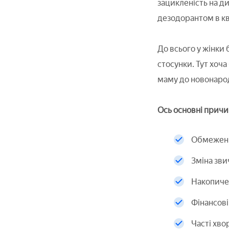
зацикленість на д
дезодорантом в кв
До всього у жінки 
стосунки. Тут хоча
маму до новонарод
Ось основні причин
Обмеження
Зміна зви
Накопиче
Фінансові
Часті хво