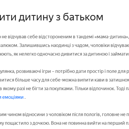
зити дитину з батьком
не відчував себе відстороненим в тандемі «мама-дитина»,
алюком. Залишившись наодинці з чадом, чоловіки відчува
люють, як нелегко одночасно дивитися за дитиною і займа
улянка, розвиваючі ігри – потрібно дати простір і поле для р
явитися більше часу для себе-можна випити кави в затишном
в якому разі не бігти за покупками. Тільки відпочинок. Тоді п
и емоціями
.
м чином відносини з чоловіком після пологів, головне не
ому пощастило з дочкою. Вона не повинна вийти на перший 