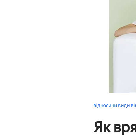
відносини
види ві
Як вр