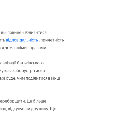
 він повинен зблизитися,
ють
відповідальність
, причетність
тися домашніми справами.
еалізації батьківського
у кафе або зустрітися з
арі буде, чим поділитися в кінці
 переборщити. Це більше
план, відсунувши дружину. Що