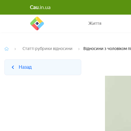
Cau
.in.ua
Назад
Життя
Статті рубрики відносини
Відносини з чоловіком п
Назад