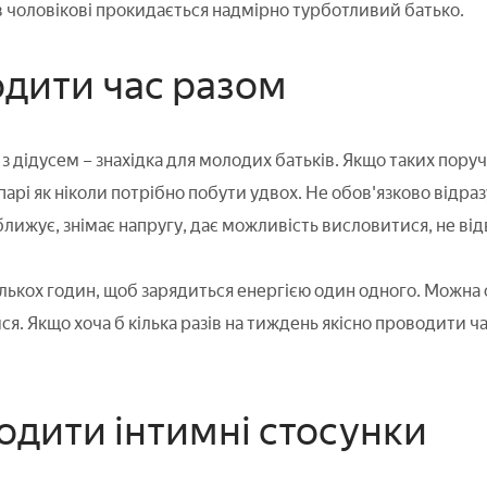
 в чоловікові прокидається надмірно турботливий батько.
одити час разом
з дідусем – знахідка для молодих батьків. Якщо таких пору
парі як ніколи потрібно побути удвох. Не обов'язково відра
ближує, знімає напругу, дає можливість висловитися, не ві
лькох годин, щоб зарядиться енергією один одного. Можна с
я. Якщо хоча б кілька разів на тиждень якісно проводити час
годити інтимні стосунки