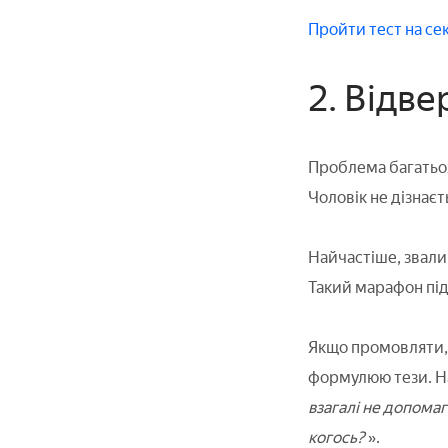
Пройти тест на се
2. Відв
Проблема багатьох 
Чоловік не дізнаєт
Найчастіше, звалив
Такий марафон під 
Якщо промовляти, 
формулюю тези. Н
взагалі не допома
когось?
».