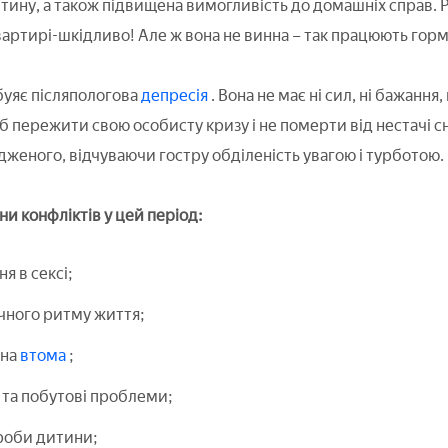
итину, а також підвищена вимогливість до домашніх справ.
артирі-шкідливо! Але ж вона не винна – так працюють горм
буяє післяпологова
депресія
. Вона не має ні сил, ні бажанн
 б пережити свою особисту кризу і не померти від нестачі с
женого, відчуваючи гостру обділеність увагою і турботою.
и конфліктів у цей період:
 в сексі;
чного ритму життя;
на
втома
;
 та побутові проблеми;
роби дитини;