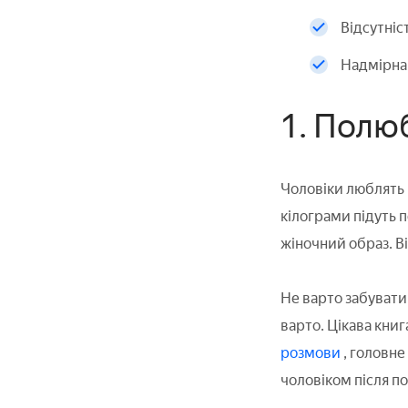
Відсутніс
Надмірна 
1. Полю
Чоловіки люблять н
кілограми підуть 
жіночний образ. Ві
Не варто забувати 
варто. Цікава книг
розмови
, головне
чоловіком після по