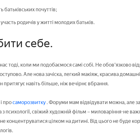
ть батьківських почуттів;
участь родичів у житті молодих батьків.
бити себе.
ас тоді, коли ми подобаємося самі собі. Не обов'язково відр
поступово. Але нова зачіска, легкий макіяж, красива домаш
н притягує навіть більше, ніж вечірнє вбрання.
і про
саморозвитку
. Форуми мам відвідувати можна, але з
а з психології, свіжий художній фільм – миловаріння-не ва
 не концентруватися цілком на дитині. Від цього не буде кор
логів.