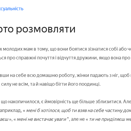
ксуальність
ерто розмовляти
молодих мам в тому, що вони боятися зізнатися собі або чо
ься про справжні почуття і відчуття дружини, якщо вона про
ши на себе всю домашню роботу, жінки падають з ніг, щоб п
силу не всім, та й навіщо бігти його поодинці.
що накопичилося, є ймовірність ще більше зблизитися. Але
априклад, «
мені б хотілося, щоб ти взяв на себе частину д
гаєш
», «
мені не вистачає уваги
", але не «
ти не приділяєш ме