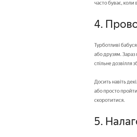
часто буває, коли
4. Пров
Турботливі бабуся 
або друзям. Зараз 
спільне дозвілля з
Досить навіть декі
або просто пройтис
скоротитися.
5. Нала