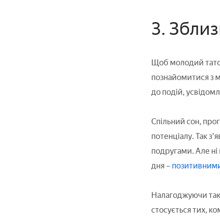
3. Збли
Щоб молодий тато 
познайомитися з м
до подій, усвідом
Спільний сон, прог
потенціалу. Так з'
подругами. Але ні 
дня –
позитивним
Налагоджуючи таки
стосується тих, к