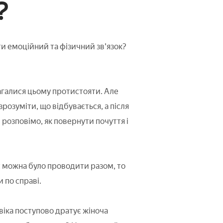
?
и емоційний та фізичний зв'язок?
агалися цьому протистояти. Але
зрозуміти, що відбувається, а після
розповімо, як повернути почуття і
с можна було проводити разом, то
 по справі.
овіка поступово дратує жіноча