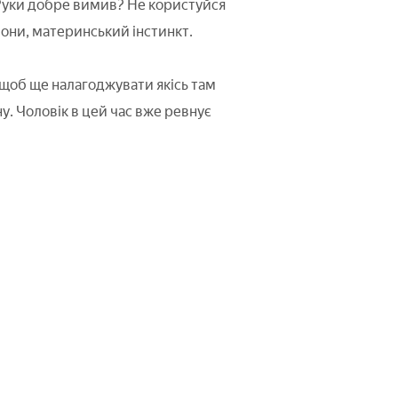
 Руки добре вимив? Не користуйся
они, материнський інстинкт.
я, щоб ще налагоджувати якісь там
ну. Чоловік в цей час вже ревнує