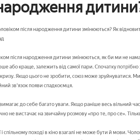
 народження дитини
оловіком після народження дитини змінюються? Як відновит
ад
іком після народження дитини змінюються, як би ми не нам
ірше або краще, залежить від самої пари. Спочатку потрібно 
кризу. Якщо цього не зробити, союз може зруйнуватися. Ми 
ний зв'язок появи спадкоємця.
магає до себе багато уваги. Якщо раніше весь вільний ча
но не вистачає на звичайну розмову «про те, про се». Тільки
 і спільному поході в кіно взагалі не може бути й мови. Чол