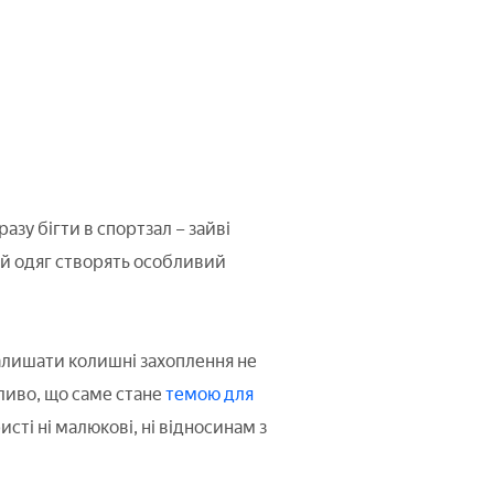
азу бігти в спортзал – зайві
ній одяг створять особливий
алишати колишні захоплення не
жливо, що саме стане
темою для
исті ні малюкові, ні відносинам з