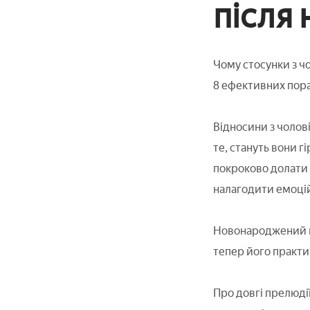
після
Чому стосунки з ч
8 ефективних пор
Відносини з чолов
те, стануть вони г
покроково долати 
налагодити емоцій
Новонароджений ви
тепер його практич
Про довгі прелюдії