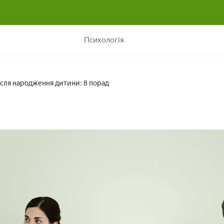
Відносини з чоловіком після народження дитини: 8 порад
Психологія
ісля народження дитини: 8 порад