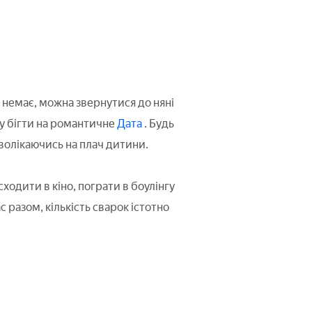
ч немає, можна звернутися до няні
зу бігти на романтичне
Дата
. Будь
дволікаючись на плач дитини.
ходити в кіно, пограти в боулінгу
 разом, кількість сварок істотно