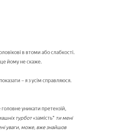
ловікові в втоми або слабкості.
 це йому не скаже.
оказати – я з усім справляюся.
 головне уникати претензій,
омашніх турбот
«замість"
ти мені
ні уваги, може, вже знайшов