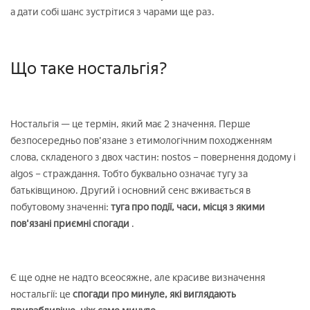
а дати собі шанс зустрітися з чарами ще раз.
Що таке ностальгія?
Ностальгія — це термін, який має 2 значення. Перше
безпосередньо пов'язане з етимологічним походженням
слова, складеного з двох частин: nostos – повернення додому і
algos – страждання. Тобто буквально означає тугу за
батьківщиною. Другий і основний сенс вживається в
побутовому значенні:
туга про події, часи, місця з якими
пов'язані приємні спогади
.
Є ще одне не надто всеосяжне, але красиве визначення
ностальгії: це
спогади про минуле, які виглядають