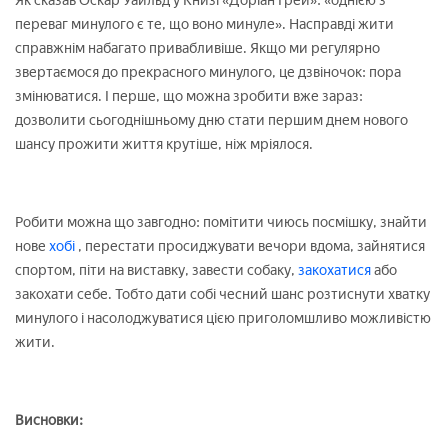
Як сказав Оскар Уайльд у Книзі «Доріан Грей»: «однією з
переваг минулого є те, що воно минуле». Насправді жити
справжнім набагато привабливіше. Якщо ми регулярно
звертаємося до прекрасного минулого, це дзвіночок: пора
змінюватися. І перше, що можна зробити вже зараз:
дозволити сьогоднішньому дню стати першим днем нового
шансу прожити життя крутіше, ніж мріялося.
Робити можна що завгодно: помітити чиюсь посмішку, знайти
нове
хобі
, перестати просиджувати вечори вдома, зайнятися
спортом, піти на виставку, завести собаку,
закохатися
або
закохати себе. Тобто дати собі чесний шанс розтиснути хватку
минулого і насолоджуватися цією приголомшливо можливістю
жити.
Висновки: