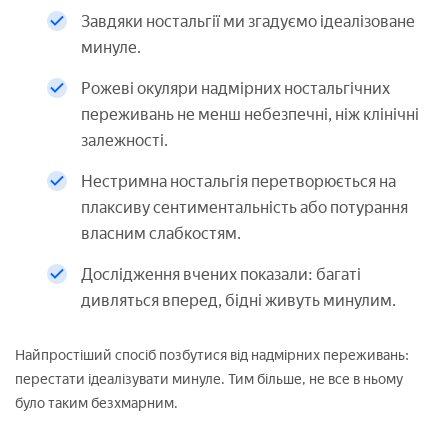
Завдяки ностальгії ми згадуємо ідеалізоване
минуле.
Рожеві окуляри надмірних ностальгічних
переживань не менш небезпечні, ніж клінічні
залежності.
Нестримна ностальгія перетворюється на
плаксиву сентиментальність або потурання
власним слабкостям.
Дослідження вчених показали: багаті
дивляться вперед, бідні живуть минулим.
Найпростіший спосіб позбутися від надмірних переживань:
перестати ідеалізувати минуле. Тим більше, не все в ньому
було таким безхмарним.