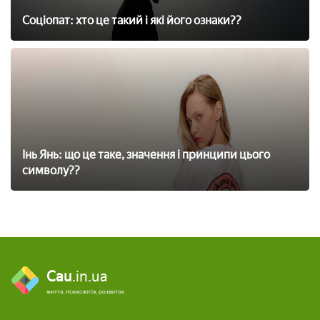
Соціопат: хто це такий і які його ознаки??
Інь Янь: що це таке, значення і принципи цього
символу??
Cau
.in.ua
життя, психологія, розвиток