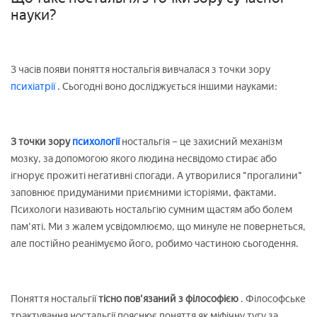
науки?
З часів появи поняття ностальгія вивчалася з точки зору
психіатрії
. Сьогодні воно досліджується іншими науками:
З точки зору
психології
ностальгія – це захисний механізм
мозку, за допомогою якого людина несвідомо стирає або
ігнорує прожиті негативні спогади. А утворилися "прогалини"
заповнює придуманими приємними історіями, фактами.
Психологи називають ностальгію сумним щастям або болем
пам'яті. Ми з жалем усвідомлюємо, що минуле не повернеться,
але постійно реанімуємо його, робимо частиною сьогодення.
Поняття ностальгії
тісно пов'язаний з філософією
. Філософське
трактування ностальгії пояснює поняття як міфічну тугу за