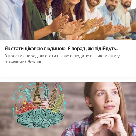
Як стати цікавою людиною: 8 порад, які підійдуть
кожному
8 простих порад, як стати цікавою людиною і викликати у
оточуючих бажанн ...