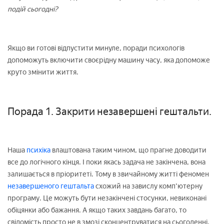
подій сьогодні?
Якщо ви готові відпустити минуле, поради психологів
допоможуть включити своєрідну машину часу, яка допоможе
круто змінити життя.
Порада 1. Закрити незавершені гештальти.
Наша
психіка
влаштована таким чином, що прагне доводити
все до логічного кінця. І поки якась задача не закінчена, вона
залишається в пріоритеті. Тому в звичайному житті феномен
незавершеного гештальта
схожий на завислу комп'ютерну
програму. Це можуть бути незакінчені стосунки, невиконані
обіцянки або бажання. А якщо таких завдань багато, то
свідомість просто не в змозі сконцентруватися на сьогоденні.