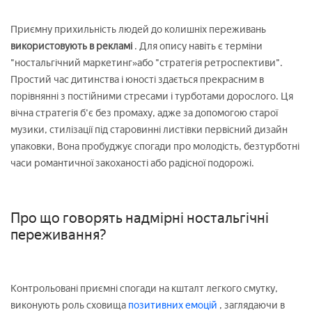
Приємну прихильність людей до колишніх переживань
використовують в рекламі
. Для опису навіть є терміни
"ностальгічний маркетинг»або "стратегія ретроспективи".
Простий час дитинства і юності здається прекрасним в
порівнянні з постійними стресами і турботами дорослого. Ця
вічна стратегія б'є без промаху, адже за допомогою старої
музики, стилізації під старовинні листівки первісний дизайн
упаковки, Вона пробуджує спогади про молодість, безтурботні
часи романтичної закоханості або радісної подорожі.
Про що говорять надмірні ностальгічні
переживання?
Контрольовані приємні спогади на кшталт легкого смутку,
виконують роль сховища
позитивних емоцій
, заглядаючи в