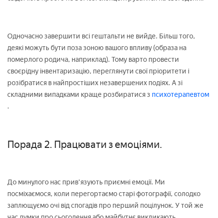
Одночасно завершити всі гештальти не вийде. Більш того,
деякі можуть бути поза зоною вашого впливу (образа на
померлого родича, наприклад). Тому варто провести
своєрідну інвентаризацію, переглянути свої пріоритети і
розібратися в найпростіших незавершених подіях. А зі
складними випадками краще розбиратися з
психотерапевтом
.
Порада 2. Працювати з емоціями.
До минулого нас прив'язують приємні емоції. Ми
посміхаємося, коли перегортаємо старі фотографії, солодко
заплющуємо очі від спогадів про перший поцілунок. У той же
час думки про сьогодення або майбутнє викликають