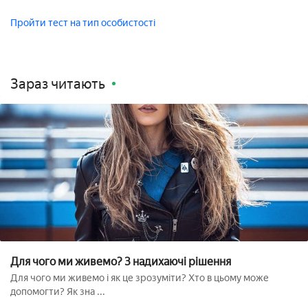
Пройти тест на тип особистості
Зараз читають
Для чого ми живемо? 3 надихаючі рішення
Для чого ми живемо і як це зрозуміти? Хто в цьому може
допомогти? Як зна ...