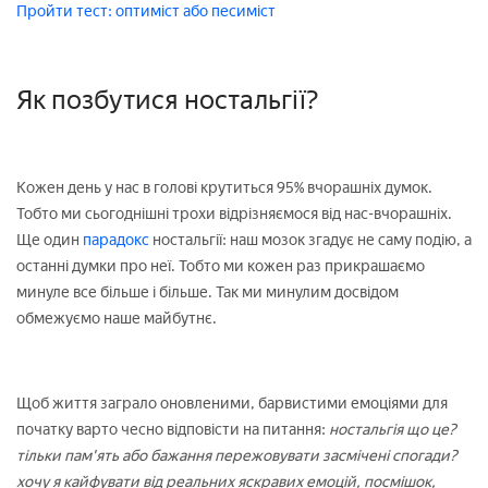
Пройти тест: оптиміст або песиміст
Як позбутися ностальгії?
Кожен день у нас в голові крутиться 95% вчорашніх думок.
Тобто ми сьогоднішні трохи відрізняємося від нас-вчорашніх.
Ще один
парадокс
ностальгії: наш мозок згадує не саму подію, а
останні думки про неї. Тобто ми кожен раз прикрашаємо
минуле все більше і більше. Так ми минулим досвідом
обмежуємо наше майбутнє.
Щоб життя заграло оновленими, барвистими емоціями для
початку варто чесно відповісти на питання:
ностальгія що це?
тільки пам'ять або бажання пережовувати засмічені спогади?
хочу я кайфувати від реальних яскравих емоцій, посмішок,