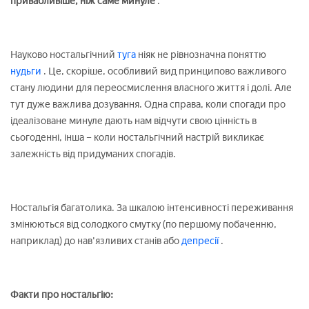
привабливіше, ніж саме минуле
.
Науково ностальгічний
туга
ніяк не рівнозначна поняттю
нудьги
. Це, скоріше, особливий вид принципово важливого
стану людини для переосмислення власного життя і долі. Але
тут дуже важлива дозування. Одна справа, коли спогади про
ідеалізоване минуле дають нам відчути свою цінність в
сьогоденні, інша – коли ностальгічний настрій викликає
залежність від придуманих спогадів.
Ностальгія багатолика. За шкалою інтенсивності переживання
змінюються від солодкого смутку (по першому побаченню,
наприклад) до нав'язливих станів або
депресії
.
Факти про ностальгію: