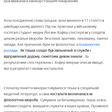
краї вважалася найжорстокішим покаранням.
Хоча походження слова грецьке, воно виникло в 17 столітті в
швейцарському діалекті. Під час практики у військовому
госпіталі студент-медик Йоганн Хофер спостерігав у солдатів
цілком реальні хвороби: безсоння, аритмію, лихоманку, панічні
напади. Але причиною були не фізіологічні, а
психологічні
розлади
.
Як тільки солдат був звільнений зі служби і
відправлений додому, симптоми дивом зникли
. За
результатами спостережень і. Хофер вперше описав явище,
яке в результаті І назвав ностальгією.
Спочатку поняття використовувалося тільки в спеціальній
медичній літературі, а сама
ностальгія визначалася як
фізіологічна хвороба
. Сумували за батьківщиною, перш за все,
наймані солдати, вимушені служити в інших країнах. Проявлені