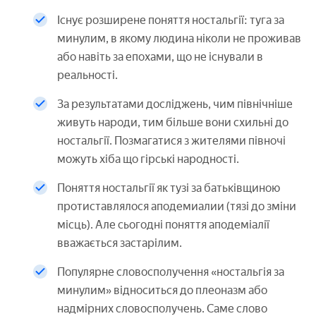
Існує розширене поняття ностальгії: туга за
минулим, в якому людина ніколи не проживав
або навіть за епохами, що не існували в
реальності.
За результатами досліджень, чим північніше
живуть народи, тим більше вони схильні до
ностальгії. Позмагатися з жителями півночі
можуть хіба що гірські народності.
Поняття ностальгії як тузі за батьківщиною
протиставлялося аподемиалии (тязі до зміни
місць). Але сьогодні поняття аподеміалії
вважається застарілим.
Популярне словосполучення «ностальгія за
минулим» відноситься до плеоназм або
надмірних словосполучень. Саме слово