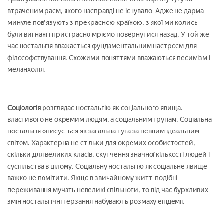
втраченим раєм, якого насправді не існувало. Адже не дарма
минуле пов'язують з прекрасною країною, з якої ми колись
були вигнані і пристрасно мріємо повернутися назад. У той же
час ностальгія вважається фундаментальним настроєм для
філософствування. Схожими поняттями вважаються песимізм і
меланхолія.
Соціологія
розглядає ностальгію як соціального явища,
властивого не окремим людям, а соціальним групам. Соціальна
ностальгія описується як загальна туга за певним ідеальним
світом. Характерна не стільки для окремих особистостей,
скільки для великих класів, скупчення значної кількості людей і
суспільства в цілому. Соціальну ностальгію як соціальне явище
важко не помітити. Якщо в звичайному житті подібні
переживання мучать невеликі спільноти, то під час бурхливих
змін ностальгічні терзання набувають розмаху епідемії.