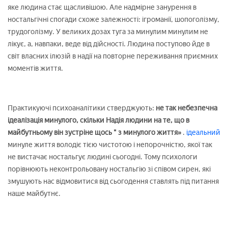
яке людина стає щасливішою. Але надмірне занурення в
ностальгічні спогади схоже залежності: ігроманії, шопоголізму,
трудоголізму. У великих дозах туга за минулим минулим не
лікує, а, навпаки, веде від дійсності. Людина поступово йде в
світ власних ілюзій в надії на повторне переживання приємних
моментів життя.
Практикуючі психоаналітики стверджують:
не так небезпечна
ідеалізація минулого, скільки Надія людини на те, що в
майбутньому він зустріне щось " з минулого життя»
.
ідеальний
минуле життя володіє тією чистотою і непорочністю, якої так
не вистачає ностальгує людині сьогодні. Тому психологи
порівнюють неконтрольовану ностальгію зі співом сирен, які
змушують нас відмовитися від сьогодення ставлять під питання
наше майбутнє.