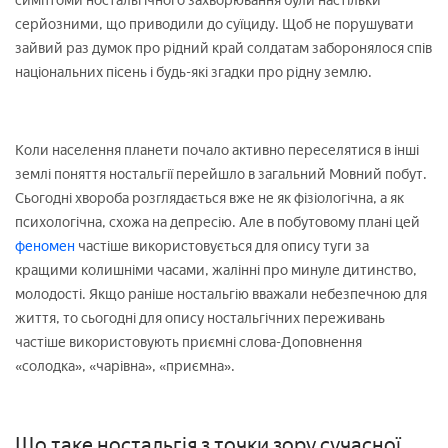
симптоми ностальгічного захворювання були настільки
серйозними, що приводили до суїциду. Щоб не порушувати
зайвий раз думок про рідний край солдатам заборонялося спів
національних пісень і будь-які згадки про рідну землю.
Коли населення планети почало активно переселятися в інші
землі поняття ностальгії перейшло в загальний Мовний побут.
Сьогодні хвороба розглядається вже не як фізіологічна, а як
психологічна, схожа на депресію. Але в побутовому плані цей
феномен
частіше використовується для опису туги за
кращими колишніми часами, жалінні про минуле дитинство,
молодості. Якщо раніше ностальгію вважали небезпечною для
життя, то сьогодні для опису ностальгічних переживань
частіше використовують приємні слова-Доповнення
«солодка», «чарівна», «приємна».
Що таке ностальгія з точки зору сучасної