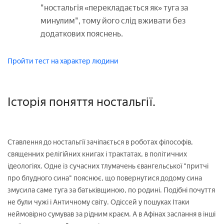
"ностальгія «перекладається як» туга за
минулим", тому його слід вживати без
додаткових пояснень.
Пройти тест на характер людини
Історія поняття ностальгії.
Ставлення до ностальгії зачіпається в роботах філософів,
священних релігійних книгах і трактатах, в політичних
ідеологіях. Одне із сучасних тлумачень євангельської "притчі
про блудного сина" пояснює, що повернутися додому сина
змусила саме туга за батьківщиною, по родині. Подібні почуття
не були чужі і Античному світу. Одіссей у пошуках Ітаки
неймовірно сумував за рідним краєм. А в Афінах заслання в інші