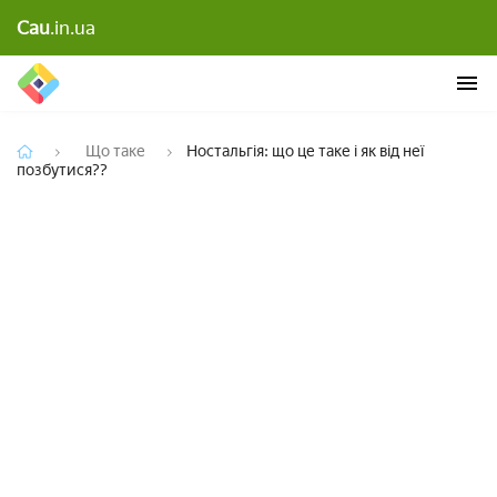
Cau
.in.ua
Ностальгія: що це таке і як від неї позбутися??
Що таке
Ностальгія: що це таке і як від неї
позбутися??