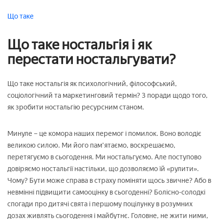
Що таке
Що таке ностальгія і як
перестати ностальгувати?
Що таке ностальгія як психологічний, філософський,
соціологічний та маркетинговий термін? 3 поради щодо того,
як зробити ностальгію ресурсним станом.
Минуле – це комора наших перемог і помилок. Воно володіє
великою силою. Ми його пам'ятаємо, воскрешаємо,
перетягуємо в сьогодення. Ми ностальгуємо. Але поступово
довіряємо ностальгії настільки, що дозволяємо їй «рулити».
Чому? Бути може справа в страху поміняти щось звичне? Або в
невмінні підвищити самооцінку в сьогоденні? Болісно-солодкі
спогади про дитячі свята і першому поцілунку в розумних
дозах живлять сьогодення і майбутнє. Головне, не жити ними,