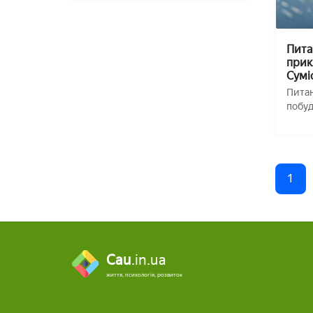
Пита
прик
Сумі
Питан
побуд
сумісн
1
Cau
.in.ua
життя, психологія, розвиток