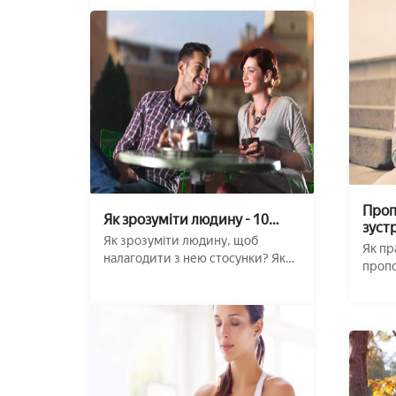
Проп
Як зрозуміти людину - 10
зустр
перевірених прийомів
Як зрозуміти людину, щоб
Як пр
налагодити з нею стосунки? Як
пропо
зрозуміти, ким є ...
щоб в