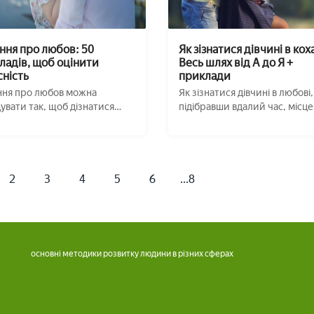
ння про любов: 50
Як зізнатися дівчині в кох
ладів, щоб оцінити
Весь шлях від А до Я +
сність
приклади
ня про любов можна
Як зізнатися дівчині в любові,
увати так, щоб дізнатися
підібравши вдалий час, місце
ість партнер ...
цього? Я ...
2
3
4
5
6
...8
основні методики розвитку людини в різних сферах