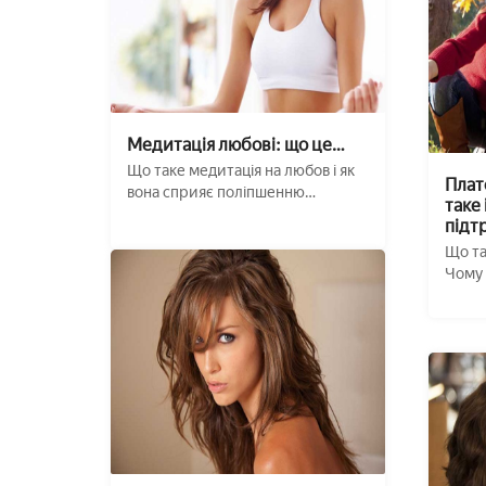
Медитація любові: що це
таке і як її проводити??
Що таке медитація на любов і як
Плат
вона сприяє поліпшенню
таке 
відносин? Як вона ...
підт
Що та
Чому 
плюси