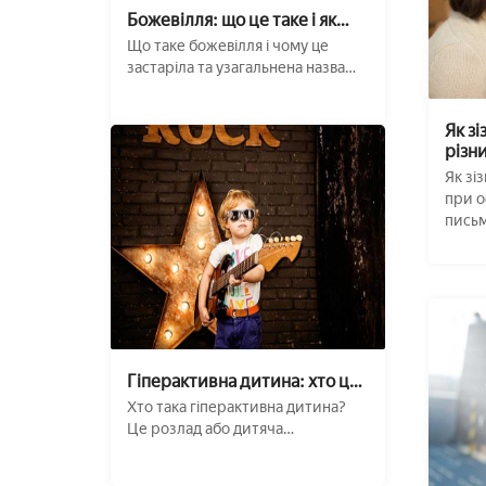
Божевілля: що це таке і як
його визначити??
Що таке божевілля і чому це
застаріла та узагальнена назва
психічних та ...
Як зі
різн
Як зі
при о
письм
Гіперактивна дитина: хто це,
його ознаки і що робити??
Хто така гіперактивна дитина?
Це розлад або дитяча
незібраність? Причини ...