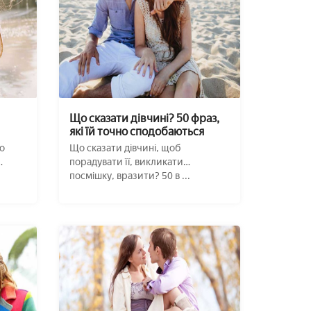
Що сказати дівчині? 50 фраз,
які їй точно сподобаються
о
Що сказати дівчині, щоб
порадувати її, викликати
посмішку, вразити? 50 в ...