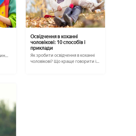
Освідчення в коханні
чоловікові: 10 способів і
приклади
Як зробити освідчення в коханні
мин
чоловікові? Що краще говорити і
які мето ...