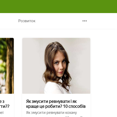
Розвиток
е з
Як змусити ревнувати і як
гти??
краще це робити? 10 способів
еї
Як змусити ревнувати кохану