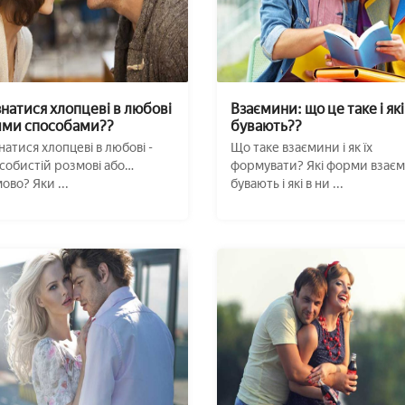
знатися хлопцеві в любові
Взаємини: що це таке і які
ими способами??
бувають??
знатися хлопцеві в любові -
Що таке взаємини і як їх
собистій розмові або
формувати? Які форми взає
ово? Яки ...
бувають і які в ни ...