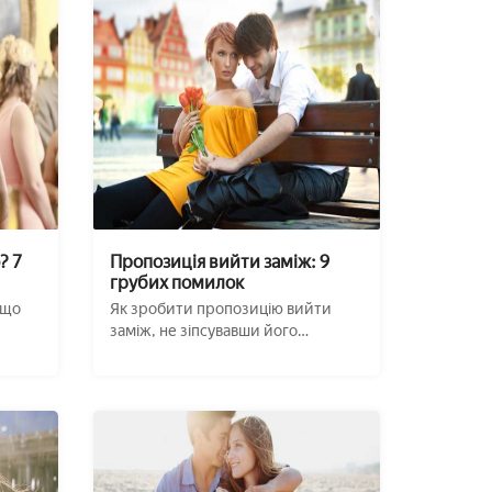
? 7
Пропозиція вийти заміж: 9
грубих помилок
кщо
Як зробити пропозицію вийти
заміж, не зіпсувавши його
.
безглуздою помилко ...