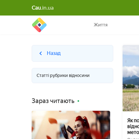
Cau
.in.ua
Життя
Назад
Статті рубрики відносини
Зараз читають
Як п
відн
мето