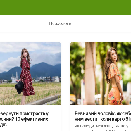
Психологія
овернути пристрасть у
Ревнивий чоловік: як себ
осини? 10 ефективних
ним вести і коли варто бі
дів
Як поводитися жінці, якщо у н