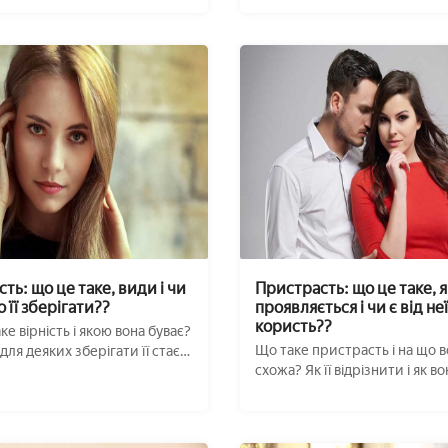
сть: що це таке, види і чи
Пристрасть: що це таке, я
 її зберігати??
проявляється і чи є від неї
користь??
ке вірність і якою вона буває?
Що таке пристрасть і на що в
для деяких зберігати її стає
схожа? Як її відрізнити і як во
проявл ...