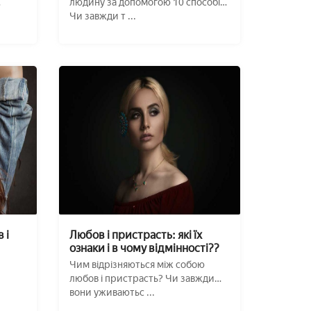
людину за допомогою 10 способів?
Чи завжди т ...
 і
Любов і пристрасть: які їх
ознаки і в чому відмінності??
Чим відрізняються між собою
любов і пристрасть? Чи завжди
вони уживаютьс ...