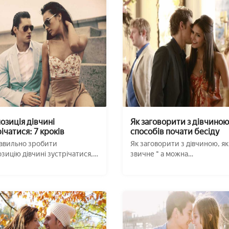
озиція дівчині
Як заговорити з дівчиною
ічатися: 7 кроків
способів почати бесіду
авильно зробити
Як заговорити з дівчиною, я
зицію дівчині зустрічатися,
звичне " а можна
она з більшою ...
познайомитися?"набридло ..