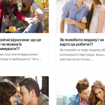
онічні відносини: що це
Як полюбити людину і чи
і чи можна їх
варто це робити??
римувати??
Як полюбити нову людину аб
ке платонічні відносини?
колишнього партнера, якщо
люди їх вибирають? Чи є
раптом почуття охо ...
 в таком ...