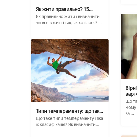
Як жити правильно? 15
простих істин
Як правильно жити і визначити
чи все в житті так, як хотілося? 15
загаль ...
Вірні
варто
Що та
Чому 
Типи темпераменту: що таке
ва ...
і як визначити? Класичний
Що таке типи темпераменту і яка
тест
їх класифікація? Як визначити
свій темпе ...