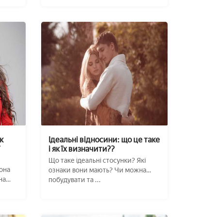
к
Ідеальні відносини: що це таке
і як їх визначити??
Що таке ідеальні стосунки? Які
она
ознаки вони мають? Чи можна
на
побудувати та ...