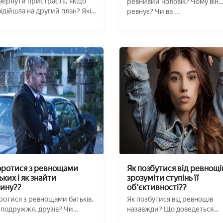
вернути пристрасть, якщо
ревнивий чоловік? Чому він
відійшла на другий план? Які є
ревнує? Чи ва ...
 ...
оротися з ревнощами
Як позбутися від ревнощів
ких і як знайти
зрозуміти ступінь її
ину??
об'єктивності??
ротися з ревнощами батьків,
Як позбутися від ревнощів
,подружжя, друзів? Чи
назавжди? Що доведеться
е зага ...
зрозуміти про це почут ...