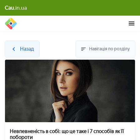
Cau
.in.ua
Назад
Навігація по розділу
Невпевненість в собі: що це таке і 7 способів як її
побороти