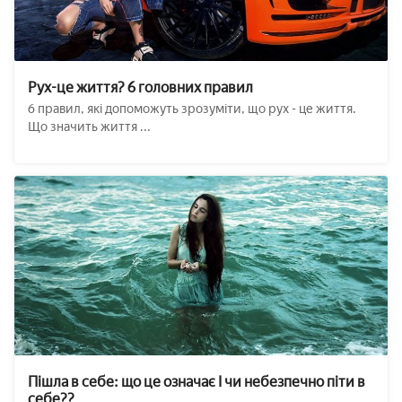
Рух-це життя? 6 головних правил
6 правил, які допоможуть зрозуміти, що рух - це життя.
Що значить життя ...
Пішла в себе: що це означає І чи небезпечно піти в
себе??