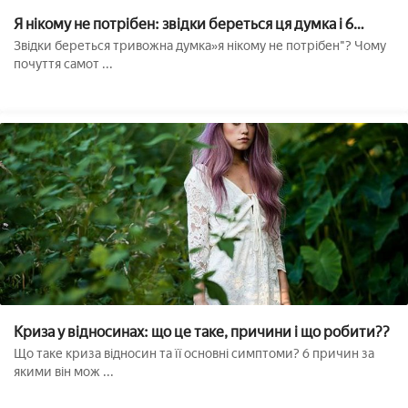
Я нікому не потрібен: звідки береться ця думка і 6
рішень
Звідки береться тривожна думка»я нікому не потрібен"? Чому
почуття самот ...
Криза у відносинах: що це таке, причини і що робити??
Що таке криза відносин та її основні симптоми? 6 причин за
якими він мож ...