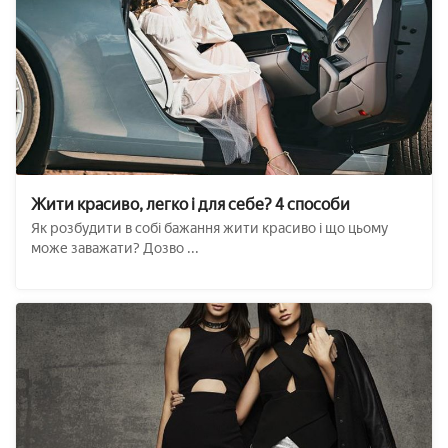
Жити красиво, легко і для себе? 4 способи
Як розбудити в собі бажання жити красиво і що цьому
може заважати? Дозво ...