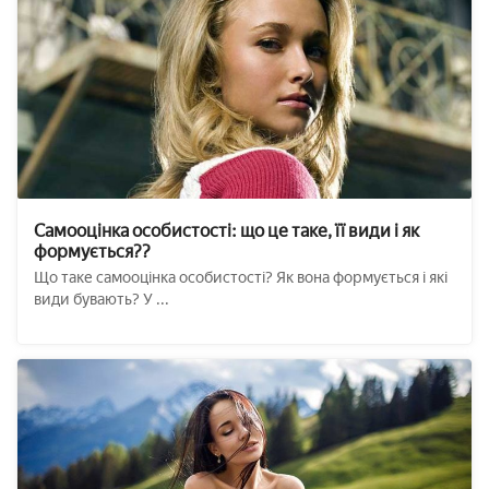
Самооцінка особистості: що це таке, її види і як
формується??
Що таке самооцінка особистості? Як вона формується і які
види бувають? У ...