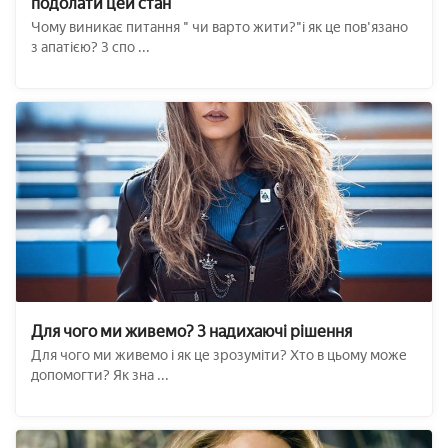
подолати цей стан
Чому виникає питання " чи варто жити?"і як це пов'язано
з апатією? 3 спо ...
Для чого ми живемо? 3 надихаючі рішення
Для чого ми живемо і як це зрозуміти? Хто в цьому може
допомогти? Як зна ...