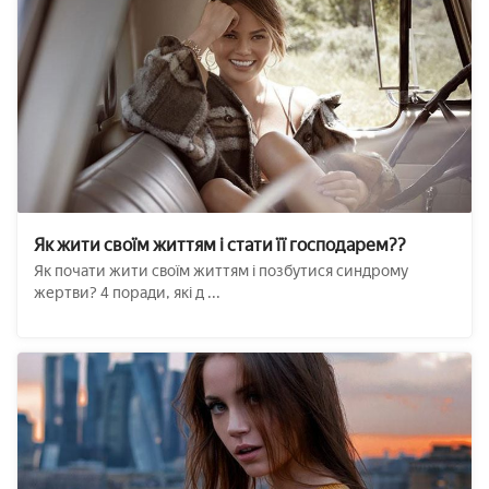
Як жити своїм життям і стати її господарем??
Як почати жити своїм життям і позбутися синдрому
жертви? 4 поради, які д ...