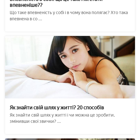
впевненіше??
Що таке впевненість у собі і в чому вона полягає? Хто така
впевнена в со ...
Як знайти свій шлях у житті? 20 способів
Як знайти свій шлях у житті і чи можна це зробити,
змінивши свої звички? ...