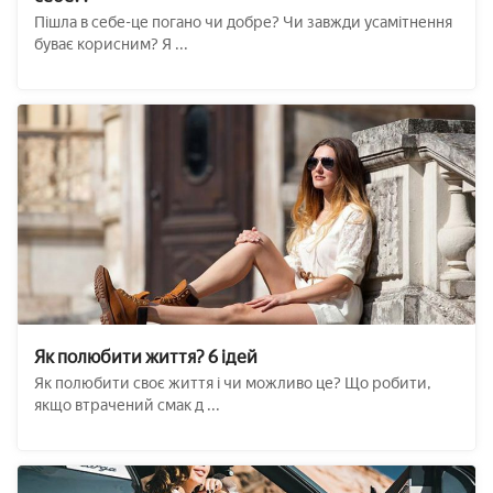
Пішла в себе-це погано чи добре? Чи завжди усамітнення
буває корисним? Я ...
Як полюбити життя? 6 ідей
Як полюбити своє життя і чи можливо це? Що робити,
якщо втрачений смак д ...