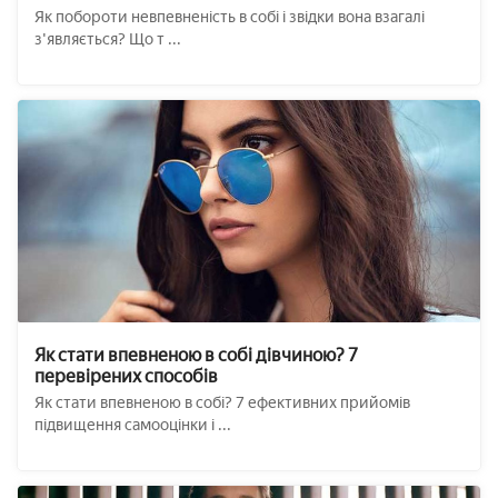
Як побороти невпевненість в собі і звідки вона взагалі
з'являється? Що т ...
Як стати впевненою в собі дівчиною? 7
перевірених способів
Як стати впевненою в собі? 7 ефективних прийомів
підвищення самооцінки і ...