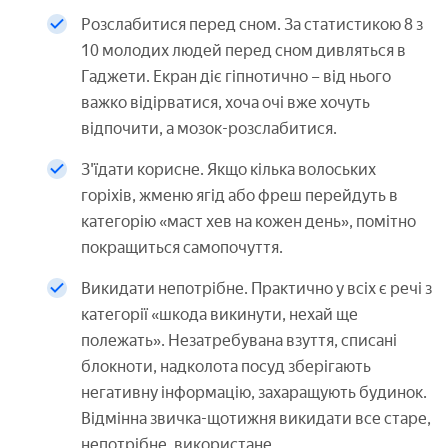
Розслабитися перед сном. За статистикою 8 з
10 молодих людей перед сном дивляться в
Гаджети. Екран діє гіпнотично – від нього
важко відірватися, хоча очі вже хочуть
відпочити, а мозок-розслабитися.
З'їдати корисне. Якщо кілька волоських
горіхів, жменю ягід або фреш перейдуть в
категорію «маст хев на кожен день», помітно
покращиться самопочуття.
Викидати непотрібне. Практично у всіх є речі з
категорії «шкода викинути, нехай ще
полежать». Незатребувана взуття, списані
блокноти, надколота посуд зберігають
негативну інформацію, захаращують будинок.
Відмінна звичка-щотижня викидати все старе,
непотрібне, використане.