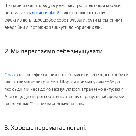
Шкідливі заняття крадуть у нас час, гроші, емоції, а корисні
допомагають
досягти цілей
, вдосконалюють нашу
ефективність. Щоб добре себе почувати, бути впевненим і
енергійним, потрібно звикнути до корисних дій.
2. Ми перестаємо себе змушувати.
Сила волі
- це ефективний спосіб змусити себе щось зробити,
але він вимагає витрат сил. Щоразу примушуючи себе до
якоїсь дії, ми несвідомо засмучуємося, втрачаємо ентузіазм.
Але якщо дію перетворити на звичну справу, незабаром ми
викреслимо її зі списку «примусилівок».
3. Хороше перемагає погані.