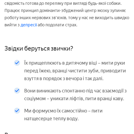
свідомість готова до переляку при вигляді будь-якої собаки.
Працює принцип домінанти-збуджений центр мозку зупиняє
роботу інших нервових зв'язків, тому у нас не виходить швидко
вийти з
депресії
або подолати страх.
Звідки беруться звички?
Їх прищеплюють в дитячому віці – мити руки
перед їжею, вранці чистити зуби, приводити
взуття в порядок з вечора і так далі.
Вони виникають спонтанно під час взаємодії з
соціумом – уникати ліфтів, пити вранці каву.
Ми формуємо їх самостійно – пити
натщесерце теплу воду.