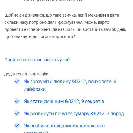
Щойно ви дізналися, що таке звичка, який механізм її дії та
скільки часу потрібно для її формування. Може, варто
провести експеримент, дізнавшись, чи вистачить вам 60 днів,
щоб звикнути до чогось корисного?
Пройти тест на впевненість у собі
додаткова інформація:
Як зрозуміти людину &8212; психологічні
лайфхаки
Як стати смішним &8212; 9 секретів
Як розвинути почуття гумору &8212; 7 порад
Як позбутися шкідливих звичок раз і