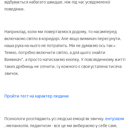
відбувається набагато швидше, ніж під час усвідомленої
поведінки.
Наприклад, коли ми повертаємося додому, то насамперед
включаємо світло в коридорі. Але якщо вимикач пересунути,
наша рука на нього не потрапить. Ми не думаємо ось так:»
Темно, потрібно включити світло, а для цього знайти
Вимикач", а просто натискаємо кнопку. У повсякденному житті
таких дрібниць не злічити, і у кожного є своя усталена тисяча
звичок.
Пройти тест на характер людини
Психологи розглядають усі людські емоції як звичку.
ентузіазм
, меланхолія, педантизм - все це ми вибираємо у себе самі,