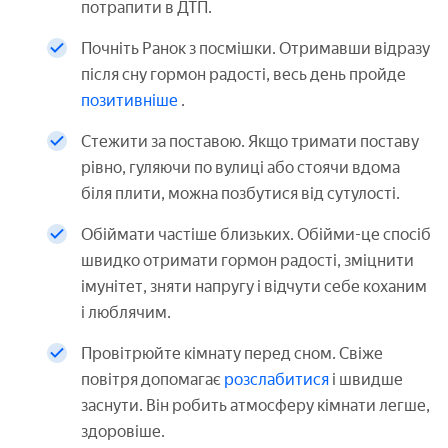
потрапити в ДТП.
Почніть Ранок з посмішки. Отримавши відразу
після сну гормон радості, весь день пройде
позитивніше
.
Стежити за поставою. Якщо тримати поставу
рівно, гуляючи по вулиці або стоячи вдома
біля плити, можна позбутися від сутулості.
Обіймати частіше близьких. Обійми-це спосіб
швидко отримати гормон радості, зміцнити
імунітет, зняти напругу і відчути себе коханим
і люблячим.
Провітрюйте кімнату перед сном. Свіже
повітря допомагає
розслабитися
і швидше
заснути. Він робить атмосферу кімнати легше,
здоровіше.