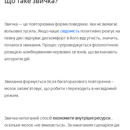
Що таке звичка?
Звичка — це повторювана форма поведінки, яка не вимагає
вольових зусиль. Якщо наше
свідомість
позитивно реагує на
певну дію і відчуває дискомфорт в його відсутність, значить,
почалося звикання. Процес супроводжується фізіологічною
реакцією-комбінуванням нервових зв'язків, що визначають
алгоритм дій.
Звикання формується після багаторазового повторення –
мозок запам'ятовує, що робити і переходить в несвідомий
режим.
Звичка непоганий спосіб
економити внутрішні ресурси
,
оскільки мозок «не вмикається». За накатаним сценарієм дія