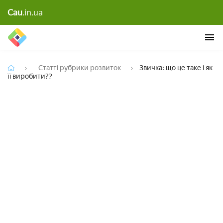
Cau
.in.ua
Звичка: що це таке і як її виробити??
Статті рубрики розвиток
Звичка: що це таке і як
її виробити??