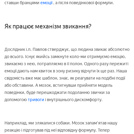
ставши бранцями
емоції
, а після поведінкової формули.
Як працює механізм звикання?
Дослідник і.п. Павлов стверджує, що людина звикає абсолютно
до всього. Існує якийсь замкнуте коло-ми отримуємо емоцію,
звикаємо з нею, потрапляємо в її полон. Одного разу пережиті
емоції дають нам квиток в зону ризику відчути їх ще раз. Наша
свідомість вже має шаблон, знає, як реагувати на подібні події
або обставини. А мозок, встигнувши прийняти модель
поведінки, буде перешкоджати подоланню звички за
допомогою
тривоги
і внутрішнього дискомфорту.
Наприклад, ми злякалися собаки. Мозок запам'ятав нашу
реакцію і підготував під неї відповідну формулу. Тепер