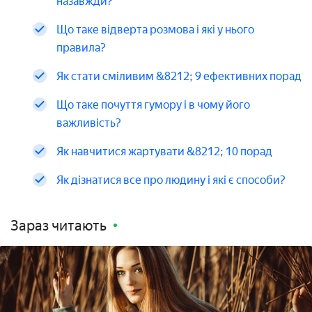
назавжди?
Що таке відверта розмова і які у нього
правила?
Як стати сміливим &8212; 9 ефективних порад
Що таке почуття гумору і в чому його
важливість?
Як навчитися жартувати &8212; 10 порад
Як дізнатися все про людину і які є способи?
Зараз читають