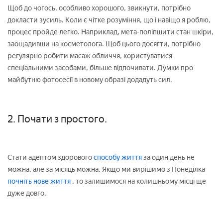
Щоб до чогось, особливо хорошого, звикнути, потрібно
докласти зусиль. Коли є чітке розуміння, що і навіщо я роблю,
процес пройде легко. Наприклад, мета-поліпшити стан шкіри,
заощадивши на косметолога. Щоб цього досягти, потрібно
регулярно робити масаж обличчя, користуватися
спеціальними засобами, більше відпочивати. Думки про
майбутню фотосесії в новому образі додадуть сил.
2. Почати з простого.
Стати адептом здорового
способу життя
за один день не
можна, але за місяць можна. Якщо ми вирішимо з Понеділка
почніть нове життя
, то залишимося на колишньому місці ще
дуже довго.