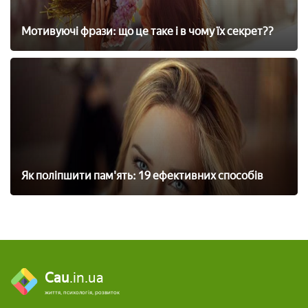
Мотивуючі фрази: що це таке і в чому їх секрет??
Як поліпшити пам'ять: 19 ефективних способів
Cau
.in.ua
життя, психологія, розвиток