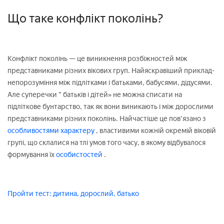
Що таке конфлікт поколінь?
Конфлікт поколінь — це виникнення розбіжностей між
представниками різних вікових груп. Найяскравіший приклад-
непорозуміння між підлітками і батьками, бабусями, дідусями.
Але суперечки " батьків і дітей» не можна списати на
підліткове бунтарство, так як вони виникають і між дорослими
представниками різних поколінь. Найчастіше це пов'язано з
особливостями характеру
, властивими кожній окремій віковій
групі, що склалися на тлі умов того часу, в якому відбувалося
формування їх
особистостей
.
Пройти тест: дитина, дорослий, батько