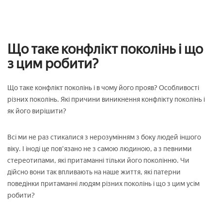
Що таке конфлікт поколінь і що
з цим робити?
Що таке конфлікт поколінь і в чому його прояв? Особливості
різних поколінь. Які причини виникнення конфлікту поколінь і
як його вирішити?
Всі ми не раз стикалися з нерозумінням з боку людей іншого
віку. І іноді це пов'язано не з самою людиною, а з певними
стереотипами, які притаманні тільки його поколінню. Чи
дійсно вони так впливають на наше життя, які патерни
поведінки притаманні людям різних поколінь і що з цим усім
робити?