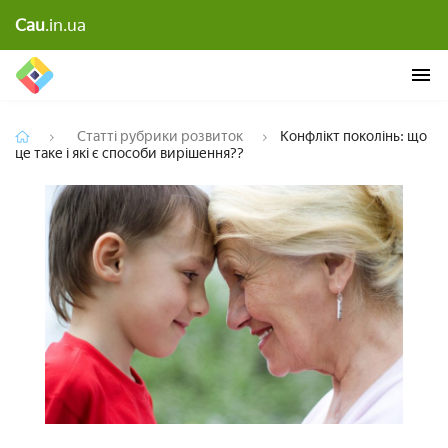
Конфлікт поколінь: що це таке і які є способи
Cau
.in.ua
вирішення??
Статті рубрики розвиток
Конфлікт поколінь: що
це таке і які є способи вирішення??