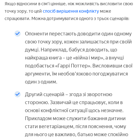
Якщо відносини в сім'ї цінніше, ніж можливість висловити свою
точку зору, то цей
спосіб вирішення конфлікту
може
спрацювати. Можна дотримуватися одного з трьох сценаріїв:
Опоненти перестають доводити один одному
свою точку зору, кожен залишається при своїй
думці. Наприклад, бабуся доводить, що
найкраща книга – це «війна і мир», а внучці
подобається «Гаррі Поттер». Висловивши свої
аргументи, їм необов'язково погоджуватися
один з одним.
Другий сценарій – згода зі зворотною
стороною. Зазвичай це спрацьовує, коли в
основі конфліктної ситуації щось незначне.
Прикладом може служити бажання дитини
стати вегетаріанцем, після пояснення, чому
для нього це важливо, батько може спокійно