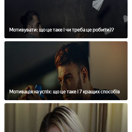
Мотивувати: що це таке і чи треба це робити??
Мотивація на успіх: що це таке і 7 кращих способів