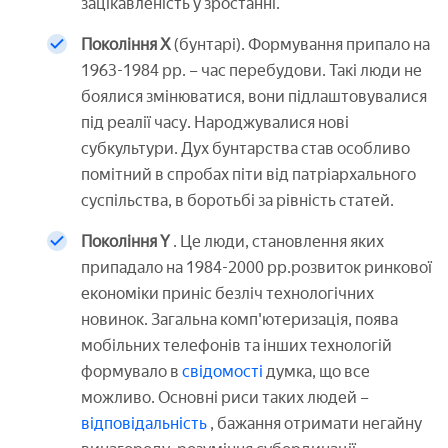
зацікавленість у зростанні.
Покоління X
(бунтарі). Формування припало на
1963-1984 рр. – час перебудови. Такі люди не
боялися змінюватися, вони підлаштовувалися
під реалії часу. Народжувалися нові
субкультури. Дух бунтарства став особливо
помітний в спробах піти від патріархального
суспільства, в боротьбі за рівність статей.
Покоління Y
. Це люди, становлення яких
припадало на 1984-2000 рр.розвиток ринкової
економіки приніс безліч технологічних
новинок. Загальна комп'ютеризація, поява
мобільних телефонів та інших технологій
формувало в
свідомості
думка, що все
можливо. Основні риси таких людей –
відповідальність
, бажання отримати негайну