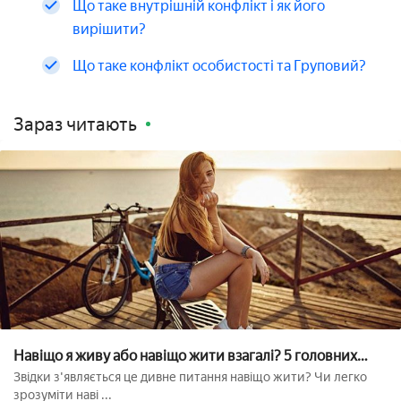
Що таке внутрішній конфлікт і як його
вирішити?
Що таке конфлікт особистості та Груповий?
Зараз читають
Навіщо я живу або навіщо жити взагалі? 5 головних
питань
Звідки з'являється це дивне питання навіщо жити? Чи легко
зрозуміти наві ...