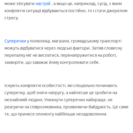
може зіпсувати
настрій
, а якщо це, наприклад, сусід, з яким
конфліктні ситуації відбуваються постійно, то і стати джерелом
стресу.
Суперечки
у поліклініці, магазині, громадському транспорті
можуть відбуватися через людські фактори. Затіяв словесну
перепалку міг не виспатися, перенапружитися на роботі,
захворіти, що заважає йому контролювати себе.
Існують конфліктні особистості, які спеціально починають
суперечку, щоб зняти напругу, а найлегше це зробити на
незнайомій людині. Уникнути суперечки найкраще, не
реагуючи на співрозмовника, проявляючи байдужість. Це саме
те, що принесе опоненту найбільше незадоволення.