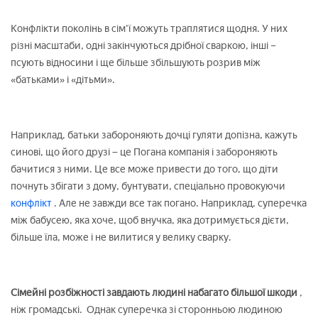
Конфлікти поколінь в сім'ї можуть траплятися щодня. У них
різні масштаби, одні закінчуються дрібної сваркою, інші –
псують відносини і ще більше збільшують розрив між
«батьками» і «дітьми».
Наприклад, батьки забороняють дочці гуляти допізна, кажуть
синові, що його друзі − це Погана компанія і забороняють
бачитися з ними. Це все може привести до того, що діти
почнуть збігати з дому, бунтувати, спеціально провокуючи
конфлікт
. Але не завжди все так погано. Наприклад, суперечка
між бабусею, яка хоче, щоб внучка, яка дотримується дієти,
більше їла, може і не вилитися у велику сварку.
Сімейні розбіжності завдають людині набагато більшої шкоди
,
ніж громадські. Однак суперечка зі сторонньою людиною