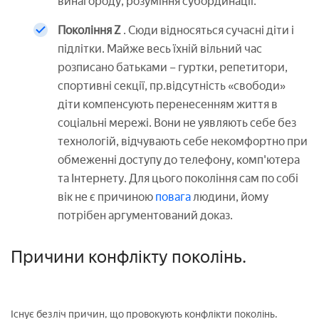
винагороду, розуміння субординації.
Покоління Z
. Сюди відносяться сучасні діти і
підлітки. Майже весь їхній вільний час
розписано батьками – гуртки, репетитори,
спортивні секції, пр.відсутність «свободи»
діти компенсують перенесенням життя в
соціальні мережі. Вони не уявляють себе без
технологій, відчувають себе некомфортно при
обмеженні доступу до телефону, комп'ютера
та Інтернету. Для цього покоління сам по собі
вік не є причиною
повага
людини, йому
потрібен аргументований доказ.
Причини конфлікту поколінь.
Існує безліч причин, що провокують конфлікти поколінь.