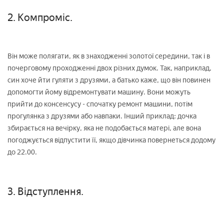
2. Компроміс.
Він може полягати, як в знаходженні золотої середини, так і в
почерговому проходженні двох різних думок. Так, наприклад,
син хоче йти гуляти з друзями, а батько каже, що він повинен
допомогти йому відремонтувати машину. Вони можуть
прийти до консенсусу - спочатку ремонт машини, потім
прогулянка з друзями або навпаки. Інший приклад: дочка
збирається на вечірку, яка не подобається матері, але вона
погоджується відпустити її, якщо дівчинка повернеться додому
до 22.00.
3. Відступлення.