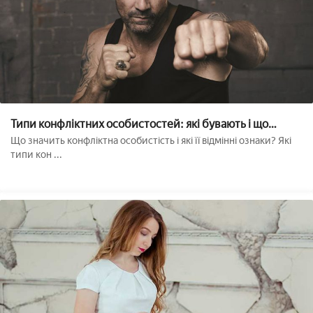
Типи конфліктних особистостей: які бувають і що
робити??
Що значить конфліктна особистість і які її відмінні ознаки? Які
типи кон ...