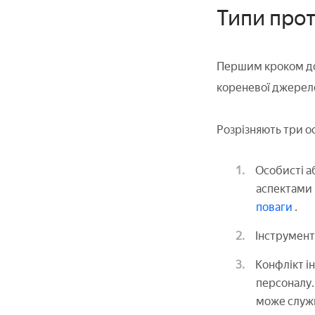
Типи прот
Першим кроком до 
кореневої джерело 
Розрізняють три о
Особисті а
аспектами 
поваги
.
Інструмента
Конфлікт ін
персоналу.
може служи