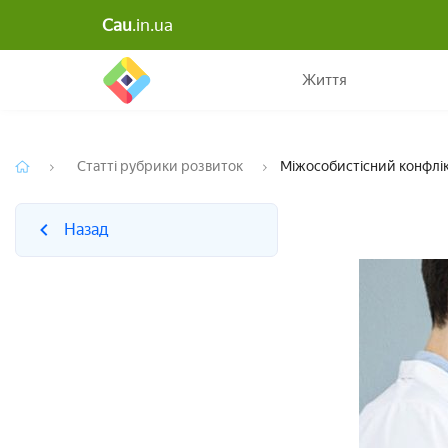
Cau
.in.ua
Назад
Життя
Статті рубрики розвиток
Міжособистісний конфлікт
Назад