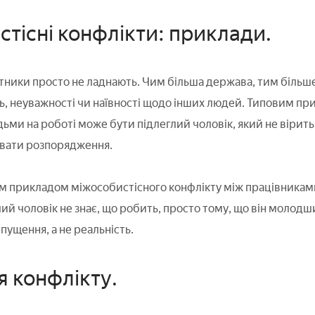
тісні конфлікти: приклади.
ітники просто не ладнають. Чим більша держава, тим біль
, неуважності чи наївності щодо інших людей. Типовим п
ьми на роботі може бути підлеглий чоловік, який не вірить
авати розпорядження.
 прикладом міжособистісного конфлікту між працівниками
ий чоловік не знає, що робить, просто тому, що він молодш
пущення, а не реальність.
 конфлікту.