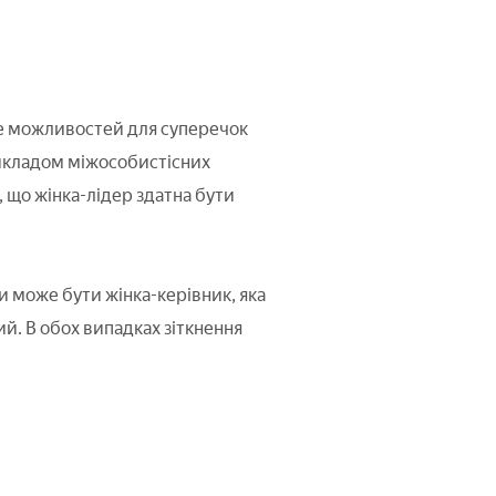
ше можливостей для суперечок
рикладом міжособистісних
, що жінка-лідер здатна бути
 може бути жінка-керівник, яка
ий. В обох випадках зіткнення