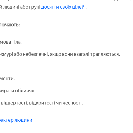
 людині або групі
досягти своїх цілей
.
ключають:
мова тіла.
хмурі або небезпечні, якщо вони взагалі трапляються.
ументи.
вирази обличчя.
 відвертості, відкритості чи чесності.
арактер людини