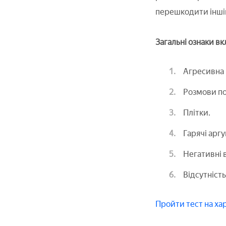
перешкодити іншій
Загальні ознаки в
Агресивна 
Розмови по
Плітки.
Гарячі арг
Негативні 
Відсутність
Пройти тест на х