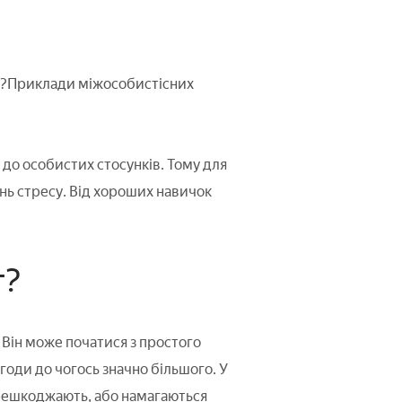
ють?Приклади міжособистісних
 до особистих стосунків. Тому для
ь стресу. Від хороших навичок
т?
Він може початися з простого
годи до чогось значно більшого. У
ерешкоджають, або намагаються