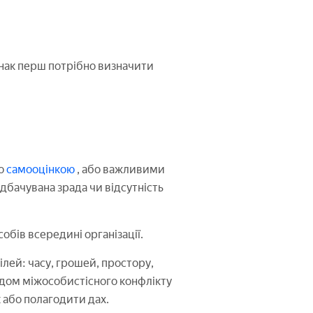
нак перш потрібно визначити
бо
самооцінкою
, або важливими
дбачувана зрада чи відсутність
обів всередині організації.
ілей: часу, грошей, простору,
ладом міжособистісного конфлікту
 або полагодити дах.