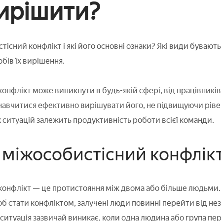
вирішити?
тісний конфлікт і які його основні ознаки? Які види бува
обів їх вирішення.
онфлікт може виникнути в будь-якій сфері, від працівників
авчитися ефективно вирішувати його, не підвищуючи рівен
 ситуацій залежить продуктивність роботи всієї команди.
 міжособистісний конфлік
онфлікт — це протистояння між двома або більше людьми. 
б стати конфліктом, залучені люди повинні перейти від нез
 ситуація зазвичай виникає, коли одна людина або група п