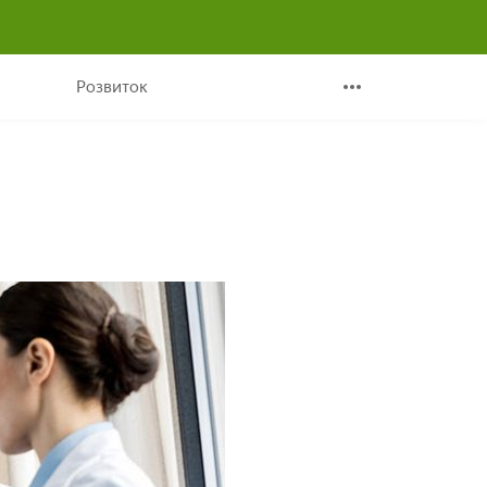
ня
Розвиток