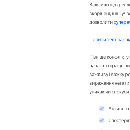
Важливо підкреслит
вкорінені, інші у
дозволити
супере
Пройти тест на са
Пізніше конфлікту
набагато краще вир
важливу і важку р
вираження негатив
уникаючи спокуси 
Активно с
Спостеріг