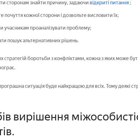
ти сторонам знайти причину, задаючи
відкриті питання
;
е почуття кожної сторони і дозвольте висловити їх;
и учасникам проаналізувати проблему;
ти пошук альтернативних рішень.
их стратегій боротьби з конфліктами, кожна з яких може бути
рограє.
рограшна ситуація буде найкращою для всіх. Тому деякі ст
бів вирішення міжособисті
ів.