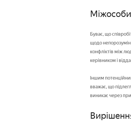
Міжособис
Буває, що співроб
щодо непорозумінь
конфліктів між люд
керівником і відд
Іншим потенційним
вважає, що підлегл
виникає через при
Вирішення