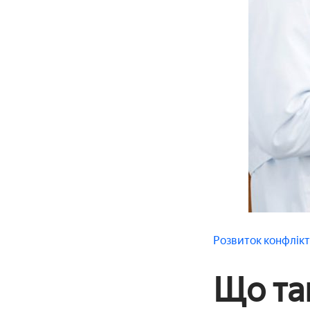
Розвиток
конфлік
Що та