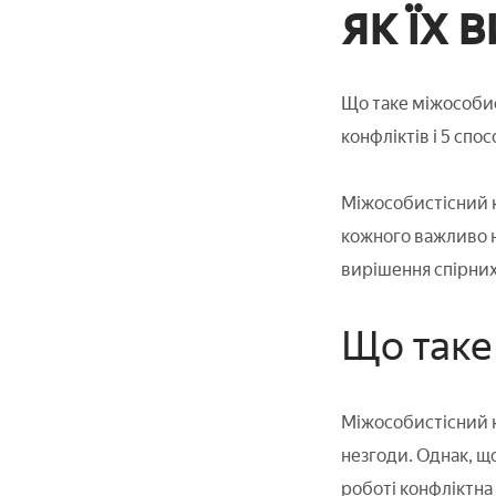
як їх 
Що таке міжособис
конфліктів і 5 спос
Міжособистісний к
кожного важливо н
вирішення спірних
Що таке
Міжособистісний к
незгоди. Однак, що
роботі конфліктна