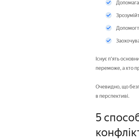
Допомага
Зрозумійт
Допомогт
Заохочува
Існує п'ять основн
переможе, а хто п
Очевидно, що безп
в перспективі.
5 спосо
конфлікт