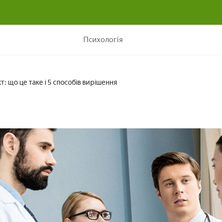
Міжособистісний конфлікт: що це таке і 5 способів вирішен
Психологія
: що це таке і 5 способів вирішення