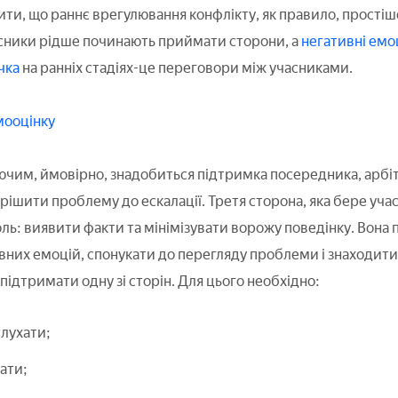
и, що раннє врегулювання конфлікту, як правило, простіше,
часники рідше починають приймати сторони, а
негативні емо
чка
на ранніх стадіях-це переговори між учасниками.
мооцінку
ючим, ймовірно, знадобиться підтримка посередника, арбітр
ішити проблему до ескалації. Третя сторона, яка бере участ
оль: виявити факти та мінімізувати ворожу поведінку. Вона
них емоцій, спонукати до перегляду проблеми і знаходити
підтримати одну зі сторін. Для цього необхідно:
лухати;
ати;