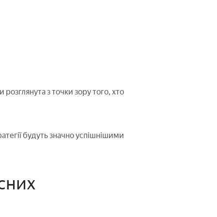
 розглянута з точки зору того, хто
ратегії будуть значно успішнішими
сних