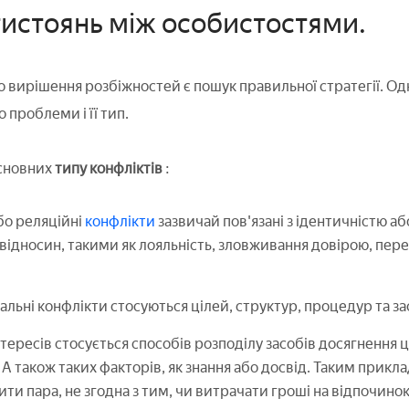
истоянь між особистостями.
вирішення розбіжностей є пошук правильної стратегії. Од
проблеми і її тип.
сновних
типу конфліктів
:
бо реляційні
конфлікти
зазвичай пов'язані з ідентичністю а
відносин, такими як лояльність, зловживання довірою, пере
льні конфлікти стосуються цілей, структур, процедур та зас
тересів стосується способів розподілу засобів досягнення ц
 А також таких факторів, як знання або досвід. Таким прик
ти пара, не згодна з тим, чи витрачати гроші на відпочинок