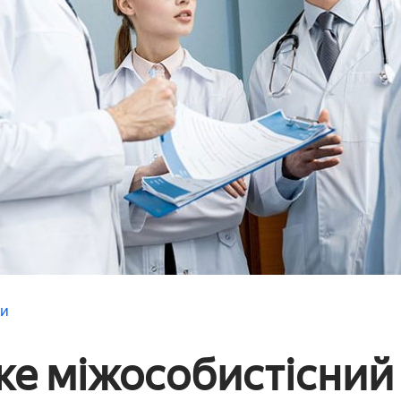
ти
ке міжособистісний 