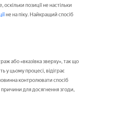
 оскільки позиції не настільки
ції
не на піку. Найкращий спосіб
аж або «вказівка зверху», так що
ь у цьому процесі, відіграє
 повинна контролювати спосіб
 причини для досягнення згоди,