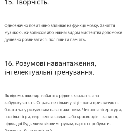
15. Творчість.
Однозначно позитивно впливає на функції мозку. Заняття
музикою, живописом або іншим видом мистецтва допоможе
душевно розвиватися, поліпшити пам'ять.
16. Розумові навантаження,
інтелектуальні тренування.
Як відомо, школярі набагато рідше скаржаться на
забудькуватість. Справа не тільки у віці – вони присвячують
багато часу розумовим навантаженням. Читання літератури,
настільні ігри, вирішення завдань або кросвордів – заняття,
підвладні будь-яким віковим групам, варто спробувати.
Результат буде помітний.