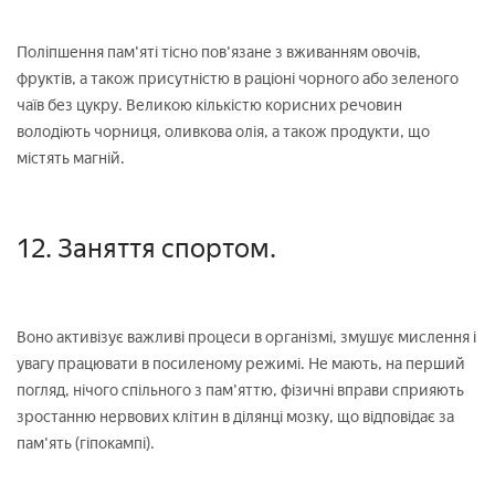
Поліпшення пам'яті тісно пов'язане з вживанням овочів,
фруктів, а також присутністю в раціоні чорного або зеленого
чаїв без цукру. Великою кількістю корисних речовин
володіють чорниця, оливкова олія, а також продукти, що
містять магній.
12. Заняття спортом.
Воно активізує важливі процеси в організмі, змушує мислення і
увагу працювати в посиленому режимі. Не мають, на перший
погляд, нічого спільного з пам'яттю, фізичні вправи сприяють
зростанню нервових клітин в ділянці мозку, що відповідає за
пам'ять (гіпокампі).