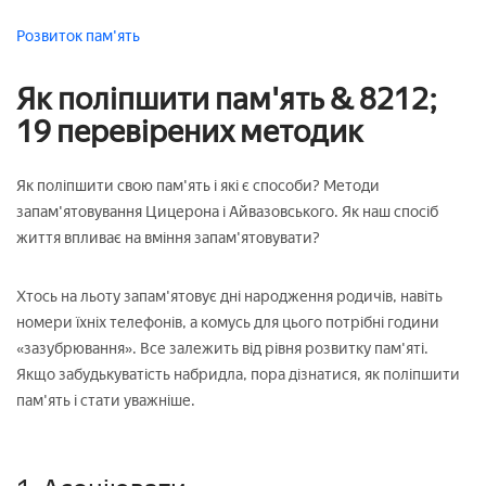
Розвиток
пам'ять
Як поліпшити пам'ять & 8212;
19 перевірених методик
Як поліпшити свою пам'ять і які є способи? Методи
запам'ятовування Цицерона і Айвазовського. Як наш спосіб
життя впливає на вміння запам'ятовувати?
Хтось на льоту запам'ятовує дні народження родичів, навіть
номери їхніх телефонів, а комусь для цього потрібні години
«зазубрювання». Все залежить від рівня розвитку пам'яті.
Якщо забудькуватість набридла, пора дізнатися, як поліпшити
пам'ять і стати уважніше.