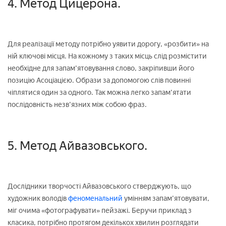
4. Метод Цицерона.
Для реалізації методу потрібно уявити дорогу, «розбити» на
ній ключові місця. На кожному з таких місць слід розмістити
необхідне для запам'ятовування слово, закріпивши його
позицію Асоціацією. Образи за допомогою слів повинні
чіплятися один за одного. Так можна легко запам'ятати
послідовність незв'язних між собою фраз.
5. Метод Айвазовського.
Дослідники творчості Айвазовського стверджують, що
художник володів
феноменальний
умінням запам'ятовувати,
міг очима «фотографувати» пейзажі. Беручи приклад з
класика, потрібно протягом декількох хвилин розглядати