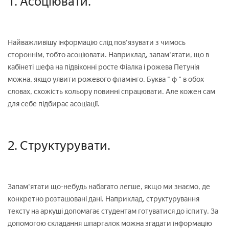
1. Асоціювати.
Найважливішу інформацію слід пов'язувати з чимось
стороннім, тобто асоціювати. Наприклад, запам'ятати, що в
кабінеті шефа на підвіконні росте Фіалка і рожева Петунія
можна, якщо уявити рожевого фламінго. Буква " ф " в обох
словах, схожість кольору повинні спрацювати. Але кожен сам
для себе підбирає асоціації.
2. Структурувати.
Запам'ятати що-небудь набагато легше, якщо ми знаємо, де
конкретно розташовані дані. Наприклад, структурування
тексту на аркуші допомагає студентам готуватися до іспиту. За
допомогою складання шпаргалок можна згадати інформацію