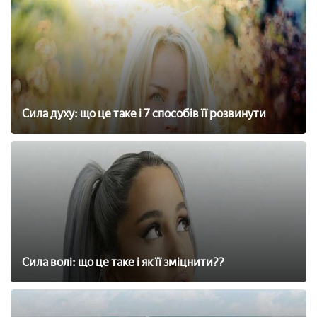
Сила духу: що це таке і 7 способів її розвинути
Сила волі: що це таке і як її зміцнити??