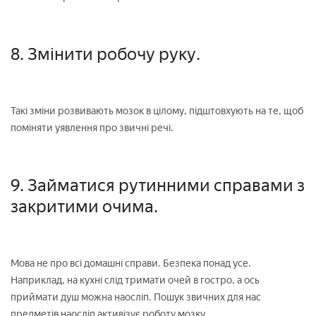
8. Змінити робочу руку.
Такі зміни розвивають мозок в цілому, підштовхують на те, щоб
поміняти уявлення про звичні речі.
9. Займатися рутинними справами з
закритими очима.
Мова не про всі домашні справи. Безпека понад усе.
Наприклад, на кухні слід тримати очей в гостро, а ось
приймати душ можна наосліп. Пошук звичних для нас
предметів наосліп активізує роботу мозку.