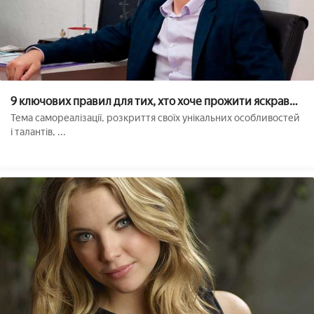
9 ключових правил для тих, хто хоче прожити яскраве і
наповнене життя
Тема самореалізації, розкриття своїх унікальних особливостей
і талантів, ...