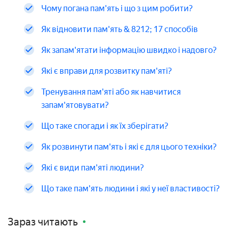
Чому погана пам'ять і що з цим робити?
Як відновити пам'ять & 8212; 17 способів
Як запам'ятати інформацію швидко і надовго?
Які є вправи для розвитку пам'яті?
Тренування пам'яті або як навчитися
запам'ятовувати?
Що таке спогади і як їх зберігати?
Як розвинути пам'ять і які є для цього техніки?
Які є види пам'яті людини?
Що таке пам'ять людини і які у неї властивості?
Зараз читають