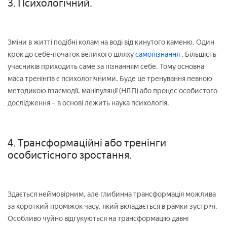
3. Психологічний.
Зміни в житті подібні колам на воді від кинутого каменю. Один
крок до себе-початок великого шляху
самопізнання
. Більшість
учасників приходить саме за пізнанням себе. Тому основна
маса тренінгів є психологічними. Буде це тренування певною
методикою взаємодії, маніпуляції (НЛП) або процес особистого
дослідження – в основі лежить наука психологія.
4. Трансформаційні або тренінги
особистісного зростання.
Здається неймовірним, але глибинна трансформація можлива
за короткий проміжок часу, який вкладається в рамки зустрічі.
Особливо чуйно відгукуються на трансформацію давні