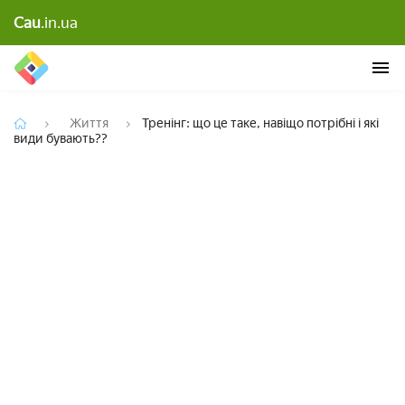
Тренінг: що це таке, навіщо потрібні і які види
Cau
.in.ua
бувають??
Життя
Тренінг: що це таке, навіщо потрібні і які
види бувають??