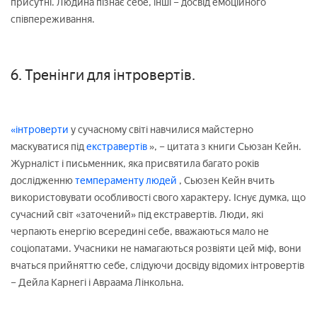
присутні. Людина пізнає себе, інші – досвід емоційного
співпереживання.
6. Тренінги для інтровертів.
«інтроверти
у сучасному світі навчилися майстерно
маскуватися під
екстравертів
», – цитата з книги Сьюзан Кейн.
Журналіст і письменник, яка присвятила багато років
дослідженню
темпераменту людей
, Сьюзен Кейн вчить
використовувати особливості свого характеру. Існує думка, що
сучасний світ «заточений» під екстравертів. Люди, які
черпають енергію всередині себе, вважаються мало не
соціопатами. Учасники не намагаються розвіяти цей міф, вони
вчаться прийняттю себе, слідуючи досвіду відомих інтровертів
– Дейла Карнегі і Авраама Лінкольна.