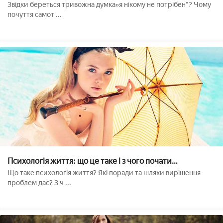
рішень
Звідки береться тривожна думка»я нікому не потрібен"? Чому
почуття самот ...
Психологія життя: що це таке і з чого почати
вивчення??
Що таке психологія життя? Які поради та шляхи вирішення
проблем дає? З ч ...