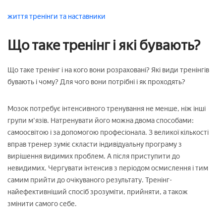
життя
тренінги та наставники
Що таке тренінг і які бувають?
Що таке тренінг і на кого вони розраховані? Які види тренінгів
бувають і чому? Для чого вони потрібні і як проходять?
Мозок потребує інтенсивного тренування не менше, ніж інші
групи м'язів. Натренувати його можна двома способами:
самоосвітою і за допомогою професіонала. З великої кількості
вправ тренер зуміє скласти індивідуальну програму з
вирішення видимих проблем. А після приступити до
невидимих. Чергувати інтенсив з періодом осмислення і тим
самим прийти до очікуваного результату. Тренінг-
найефективніший спосіб зрозуміти, прийняти, а також
змінити самого себе.