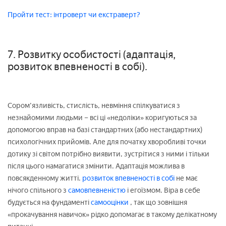
Пройти тест: інтроверт чи екстраверт?
7. Розвитку особистості (адаптація,
розвиток впевненості в собі).
Сором'язливість, стислість, невміння спілкуватися з
незнайомими людьми – всі ці «недоліки» коригуються за
допомогою вправ на базі стандартних (або нестандартних)
психологічних прийомів. Але для початку хворобливі точки
дотику зі світом потрібно виявити, зустрітися з ними і тільки
після цього намагатися змінити. Адаптація можлива в
повсякденному житті.
розвиток впевненості в собі
не має
нічого спільного з
самовпевненістю
і егоїзмом. Віра в себе
будується на фундаменті
самооцінки
, так що зовнішня
«прокачування навичок» рідко допомагає в такому делікатному