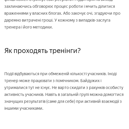
захлинаючись обговорює процес роботи і мчить ділитися
враженнями у власних блогах. Або закочує очі, згадуючи про
даремно витрачені гроші. У кожному з випадків-заслуга
тренера і його методики.
Як проходять тренінги?
Події відбуваються при обмеженій кількості учасників. Іноді
тренер може працювати з помічником. Байдужих і
утрималися тут не існує. Не варто скидати з рахунків особисту
активність учасників. Навіть в загальній групі можна домогтися
значущих результатів (саме для себе) при активній взаємодії з
іншими учасниками.