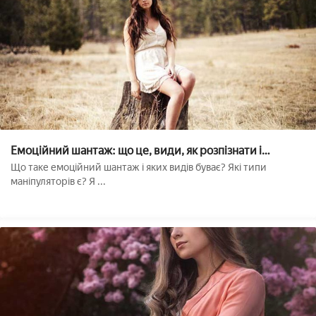
Емоційний шантаж: що це, види, як розпізнати і
протистояти??
Що таке емоційний шантаж і яких видів буває? Які типи
маніпуляторів є? Я ...