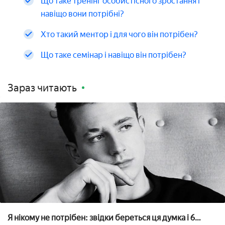
Що таке тренінг особистісного зростання і
навіщо вони потрібні?
Хто такий ментор і для чого він потрібен?
Що таке семінар і навіщо він потрібен?
Зараз читають
Я нікому не потрібен: звідки береться ця думка і 6