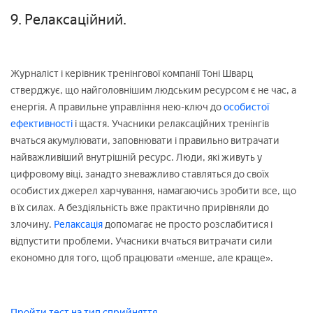
9. Релаксаційний.
Журналіст і керівник тренінгової компанії Тоні Шварц
стверджує, що найголовнішим людським ресурсом є не час, а
енергія. А правильне управління нею-ключ до
особистої
ефективності
і щастя. Учасники релаксаційних тренінгів
вчаться акумулювати, заповнювати і правильно витрачати
найважливіший внутрішній ресурс. Люди, які живуть у
цифровому віці, занадто зневажливо ставляться до своїх
особистих джерел харчування, намагаючись зробити все, що
в їх силах. А бездіяльність вже практично прирівняли до
злочину.
Релаксація
допомагає не просто розслабитися і
відпустити проблеми. Учасники вчаться витрачати сили
економно для того, щоб працювати «менше, але краще».
Пройти тест на тип сприйняття