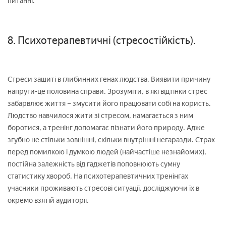
питанні.
8. Психотерапевтичні (стресостійкість).
Стреси зашиті в глибинних генах людства. Виявити причину
напруги-це половина справи. Зрозуміти, в які відтінки стрес
забарвлює життя – змусити його працювати собі на користь.
Людство навчилося жити зі стресом, намагається з ним
боротися, а тренінг допомагає пізнати його природу. Адже
згубно не стільки зовнішні, скільки внутрішні негаразди. Страх
перед помилкою і думкою людей (найчастіше незнайомих),
постійна залежність від гаджетів поповнюють сумну
статистику хвороб. На психотерапевтичних тренінгах
учасники проживають стресові ситуації, досліджуючи їх в
окремо взятій аудиторії.