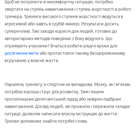
Щоб не потрапити в некомфортну ситуацію, потрібно
звертати на ступінь навантаження і ступінь жорсткості в роботі
тренера. Тренінги високого ступеня жорсткості ведуться в
агресивній або навіть в грубій манері. Результати досить
суперечливі. Такі заходи корисні для людей, готових до
авторитарних методів поведінки з боку ведучого. Що
отримують учасники? Вчаться робити рішучі кроки для
досягнення мети
або протистояти такому безцеремонному
втручанню у власне життя.
Паралель тренінгу зі спортом не випадкова. Мозку, як і м'язам,
потрібна хороша струс для розвитку. Тим і іншим
протипоказані дилетантський підхід або невірно підібрані
навантаження. Досвід людей, які прожили і пережили складні
ситуації, дозволяє написати власну інструкцію до життя.
Тренінг допоможе знайти потрібні слова.