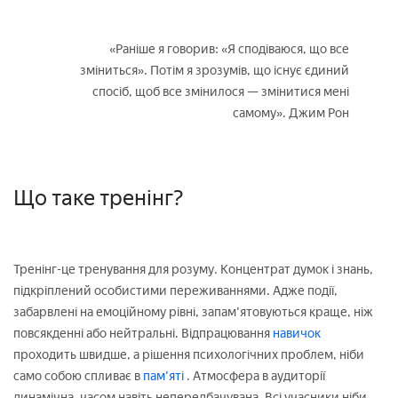
«Раніше я говорив: «Я сподіваюся, що все
зміниться». Потім я зрозумів, що існує єдиний
спосіб, щоб все змінилося — змінитися мені
самому». Джим Рон
Що таке тренінг?
Тренінг-це тренування для розуму. Концентрат думок і знань,
підкріплений особистими переживаннями. Адже події,
забарвлені на емоційному рівні, запам'ятовуються краще, ніж
повсякденні або нейтральні. Відпрацювання
навичок
проходить швидше, а рішення психологічних проблем, ніби
само собою спливає в
пам'яті
. Атмосфера в аудиторії
динамічна, часом навіть непередбачувана. Всі учасники ніби