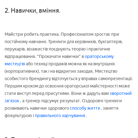
2. Навички, вміння.
Майстри робить практика. Професіоналізм зростає при
постійному навчанні. Тренінги для керівників, бухгалтерів,
перукарів, візажистів поєднують теорію і практичне
відпрацювання. "Прокачати навички" в
ораторському
мистецтві
або техніці продажів можна як на внутрішніх
(корпоративних), так і на відкритих заходах. Мистецтво
особистого брендингу відточується у вправах самопрезентації.
Першим кроком до освоєння ораторської майстерності може
стати виступ перед присутніми. Вони ж дадуть вам
зворотний
зв'язок
, а тренер підсумує результат. Оздоровчі тренінги
розвивають навички здорового
способу життя
, заняття
фізкультурою і
правильного харчування
.