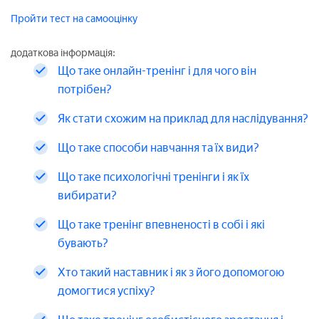
Пройти тест на самооцінку
додаткова інформація:
Що таке онлайн-тренінг і для чого він
потрібен?
Як стати схожим на приклад для наслідування?
Що таке способи навчання та їх види?
Що таке психологічні тренінги і як їх
вибирати?
Що таке тренінг впевненості в собі і які
бувають?
Хто такий наставник і як з його допомогою
домогтися успіху?