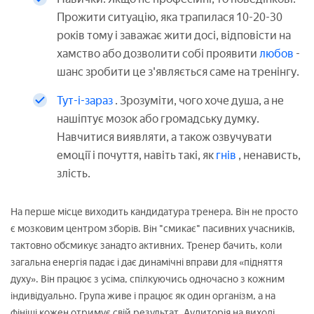
Прожити ситуацію, яка трапилася 10-20-30
років тому і заважає жити досі, відповісти на
хамство або дозволити собі проявити
любов
-
шанс зробити це з'являється саме на тренінгу.
Тут-і-зараз
. Зрозуміти, чого хоче душа, а не
нашіптує мозок або громадську думку.
Навчитися виявляти, а також озвучувати
емоції і почуття, навіть такі, як
гнів
, ненависть,
злість.
На перше місце виходить кандидатура тренера. Він не просто
є мозковим центром зборів. Він "смикає" пасивних учасників,
тактовно обсмикує занадто активних. Тренер бачить, коли
загальна енергія падає і дає динамічні вправи для «підняття
духу». Він працює з усіма, спілкуючись одночасно з кожним
індивідуально. Група живе і працює як один організм, а на
фініші кожен отримує свій результат. Аудиторія на виході