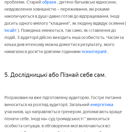
проблеми. Старий
образи
, дитячо-батьківські відносини,
невдоволення зовнішністю – переживання, які роками
накопичуються в душі і давно готові до відпрацювання. Іноді
досить одного вмілого "клацання", як людину відвідує осяяння (
Інсайт
). Поведінка змінюється, так само, як і ставлення до
подій. З аудиторії дійсно виходить інша особистість. Часом за
кілька днів інтенсиву можна домогтися результату, якого
намагалися досягти довгими годинами
психотерапії
.
5. Дослідницькі або Пізнай себе сам.
Розраховані на вже підготовлену аудиторію. Гостре питання
виноситься на розгляд аудиторії. Загальний
енергетика
учасників, що направляється тренером, допомагають краще
пізнати себе. Іноді на» суд громадськості " виноситься
особиста ситуація, в обговорення якої включаються всі