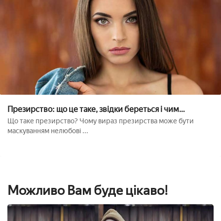
Презирство: що це таке, звідки береться і чим
небезпечно??
Що таке презирство? Чому вираз презирства може бути
маскуванням нелюбові ...
Можливо Вам буде цікаво!