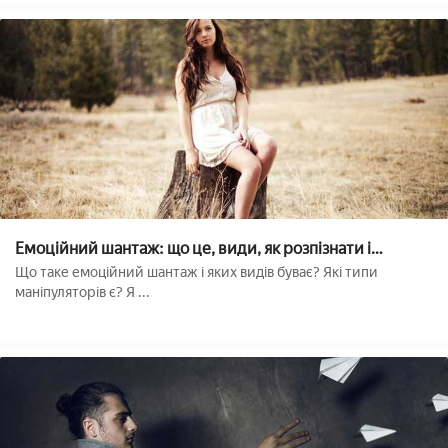
Емоційний шантаж: що це, види, як розпізнати і
протистояти??
Що таке емоційний шантаж і яких видів буває? Які типи
маніпуляторів є? Я ...