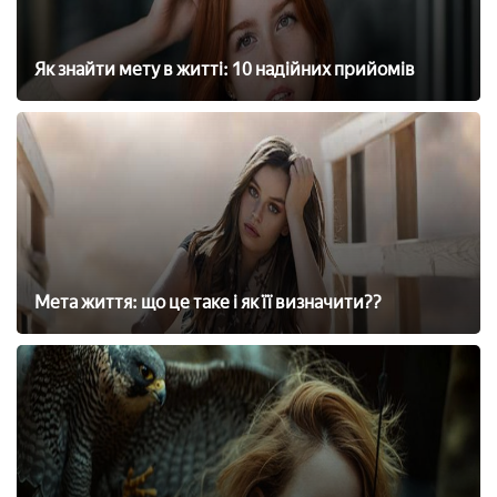
Як знайти мету в житті: 10 надійних прийомів
Мета життя: що це таке і як її визначити??