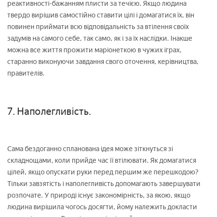
реактивності-бажанням плисти за течією. Якщо людина
твердо вирішив самостійно ставити цілі і домагатися їх, він
повинен приймати всю відповідальність за втілення своїх
задумів на самого себе, так само, як і за їх наслідки. Інакше
можна все життя прожити маріонеткою в чужих іграх,
старанно виконуючи завдання свого оточення, керівництва,
правителів.
7. Наполегливість.
Сама бездоганно спланована ідея може зіткнуться зі
складнощами, коли прийде час її втілювати. Як домагатися
цілей, якщо опускати руки перед першим же перешкодою?
Тільки завзятість і наполегливість допомагають завершувати
розпочате. У природі існує закономірність, за якою, якщо
людина вирішила чогось досягти, йому належить докласти