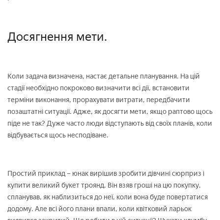
Досягнення мети.
Коли задача визначена, настає детальне планування. На цій
стадії необхідно покроково визначити всі дії, встановити
терміни виконання, прорахувати витрати, передбачити
позаштатні ситуації. Адже, як досягти мети, якщо раптово щось
піде не так? Дуже часто люди відступають від своїх планів, коли
відбувається щось несподіване.
Простий приклад – юнак вирішив зробити дівчині сюрприз і
купити великий букет троянд. Він взяв гроші на цю покупку,
спланував, як наблизиться до неї, коли вона буде повертатися
додому. Але всі його плани впали, коли квітковий ларьок