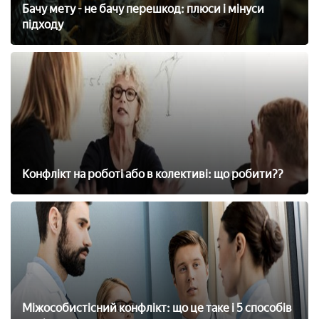
Бачу мету - не бачу перешкод: плюси і мінуси
підходу
Конфлікт на роботі або в колективі: що робити??
Міжособистісний конфлікт: що це таке і 5 способів