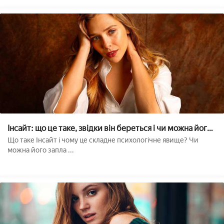
Інсайт: що це таке, звідки він береться і чи можна його
залучити??
Що таке Інсайт і чому це складне психологічне явище? Чи
можна його запла ...