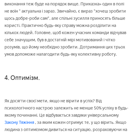
виконання теж буде на порядок вище. Приказка» один в полі
не воїн " актуальна і зараз. Звичайно, є вираз "хочеш зробити
щось добре-роби сам", але спільні зусилля приносять більше
користі. Практично будь-яку справу можна розділити на
кількох людей. Головне, щоб кожен учасник команди відчував
себе значущим, був в достатній мірі мотивований і чітко
розумів, що йому необхідно зробити. Дотримання цих трьох
умов допоможе налагодити будь-яку колективну роботу.
4. Оптимізм.
Як досягти своєї мети, якщо не вірити в успіх? Від
психологічного настрою залежить не менше 50% успіху в будь-
якому починанні. Це відбувається завдяки універсальному
Закону Тяжіння
, за яким кожен отримує те, у що вірить. Якщо
людина з оптимізмом дивиться на ситуацію, розраховуючи на