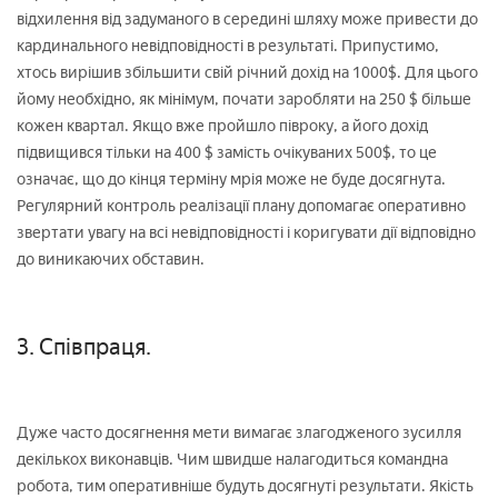
відхилення від задуманого в середині шляху може привести до
кардинального невідповідності в результаті. Припустимо,
хтось вирішив збільшити свій річний дохід на 1000$. Для цього
йому необхідно, як мінімум, почати заробляти на 250 $ більше
кожен квартал. Якщо вже пройшло півроку, а його дохід
підвищився тільки на 400 $ замість очікуваних 500$, то це
означає, що до кінця терміну мрія може не буде досягнута.
Регулярний контроль реалізації плану допомагає оперативно
звертати увагу на всі невідповідності і коригувати дії відповідно
до виникаючих обставин.
3. Співпраця.
Дуже часто досягнення мети вимагає злагодженого зусилля
декількох виконавців. Чим швидше налагодиться командна
робота, тим оперативніше будуть досягнуті результати. Якість