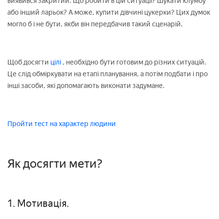
виявився закритий. Що робити в цій ситуації? Шукати клумбу
або інший ларьок? А може, купити дівчині цукерки? Цих думок
могло б і не бути, якби він передбачив такий сценарій.
Щоб досягти
цілі
, необхідно бути готовим до різних ситуацій.
Це слід обміркувати на етапі планування, а потім подбати і про
інші засоби, які допомагають виконати задумане.
Пройти тест на характер людини
Як досягти мети?
1. Мотивація.