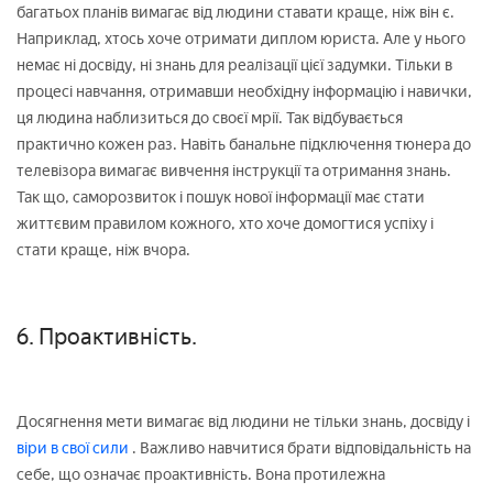
багатьох планів вимагає від людини ставати краще, ніж він є.
Наприклад, хтось хоче отримати диплом юриста. Але у нього
немає ні досвіду, ні знань для реалізації цієї задумки. Тільки в
процесі навчання, отримавши необхідну інформацію і навички,
ця людина наблизиться до своєї мрії. Так відбувається
практично кожен раз. Навіть банальне підключення тюнера до
телевізора вимагає вивчення інструкції та отримання знань.
Так що, саморозвиток і пошук нової інформації має стати
життєвим правилом кожного, хто хоче домогтися успіху і
стати краще, ніж вчора.
6. Проактивність.
Досягнення мети вимагає від людини не тільки знань, досвіду і
віри в свої сили
. Важливо навчитися брати відповідальність на
себе, що означає проактивність. Вона протилежна