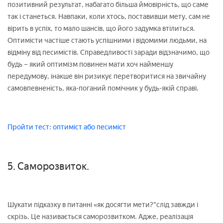
позитивний результат, набагато більша ймовірність, що саме
так і станеться. Навпаки, коли хтось, поставивши мету, сам не
вірить в успіх, то мало шансів, що його задумка втілиться.
Оптимісти частіше стають успішними і відомими людьми, на
відміну від песимістів. Справедливості заради відзначимо, що
будь – який оптимізм повинен мати хоч найменшу
передумову, інакше він ризикує перетворитися на звичайну
самовпевненість, яка-поганий помічник у будь-якій справі.
Пройти тест: оптиміст або песиміст
5. Саморозвиток.
Шукати підказку в питанні «як досягти мети?"слід завжди і
скрізь. Це називається саморозвитком. Адже, реалізація