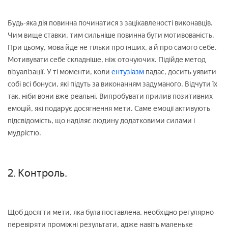
Будь-яка дія повинна починатися з зацікавленості виконавців.
Чим вище ставки, тим сильніше повинна бути мотивованість.
При цьому, мова йде не тільки про інших, а й про самого себе.
Мотивувати себе складніше, ніж оточуючих. Підійде метод
візуалізації. У ті моменти, коли
ентузіазм
падає, досить уявити
собі всі бонуси, які підуть за виконанням задуманого. Відчути їх
так, ніби вони вже реальні. Випробувати прилив позитивних
емоцій, які подарує досягнення мети. Саме емоції активують
підсвідомість, що наділяє людину додатковими силами і
мудрістю.
2. Контроль.
Щоб досягти мети, яка була поставлена, необхідно регулярно
перевіряти проміжні результати, адже навіть маленьке