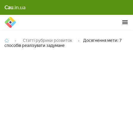
Досягнення мети: 7 способів реалізувати
Cau
.in.ua
задумане
Статті рубрики розвиток
Досягнення мети: 7
способів реалізувати задумане