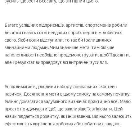
зусиль і довести Всесвіту, що він гідний цього.
Багато успішних підприємців, артистів, спортсменів робили
десятки і навіть сотні невдалих спроб, перш ніж добитися
свого. Якби вони відступили, то так би і залишилися
звичайними людьми. Чим значніше мета, тим більше
наполегливості необхідно продемонструвати, щоб її досягти,
але і результат виправдовує всі витрачені зусилля.
Успіх вимагає від людини набору спеціальних якостей і
навичок. Досягнення мети в цьому списку на самому початку.
Уміння домагатися задуманого визначає практично все. Мало
просто придумувати ідеї, ще важливіше їх втілювати. Цей
навик піддається розвитку, як і інші вміння. Від нього залежить
ефективність вирішення робочих або побутових завдань.