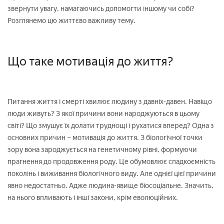
звернути увагу, намагаючись допомогти іншому чи собі?
Розглянемо цю життєво важливу тему.
Що таке мотивація до життя?
Питання життя і смерті хвилює людину з давніх-давен. Навіщо
люди живуть? З якої причини вони народжуються в цьому
світі? Що змушує їх долати труднощі і рухатися вперед? Одна з
основних причин – мотивація до життя. З біологічної точки
зору вона зароджується на генетичному рівні, формуючи
прагнення до продовження роду. Це обумовлює спадкоємність
поколінь і виживання біологічного виду. Але однієї цієї причини
явно недостатньо. Адже людина-явище біосоціальне. Значить,
на нього впливають і інші закони, крім еволюційних.