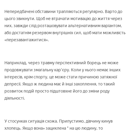
Непередбачені обставини трапляються регулярно. Варто до
цього звикнути. Щоб не втрачати мотивацію до життя через
них, завжди слід розташовувати альтернативним варіантом,
або достатнім резервом внутрішніх сил, щоб мати можливість
«перезавантажитися».
Наприклад, через травму перспективний борець не може
продовжувати змагальну кар'єру. Коли у нього немає інших
інтересів, крім спорту, це може стати причиною затяжної
депресії. Якщо ж людина має й інші захоплення, то такий
розвиток подій просто підштовхне його до зміни роду
діяльності.
У стосунках ситуація схожа. Припустимо, дівчину кинув
хлопець. Якщо вона» зациклена " на цю людину, то