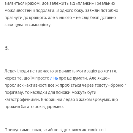
виявиться крахом. Все залежить від «планки» і реальних
можливостей її подолати. З одного боку, завжди потрібно
прагнути до кращого, але з іншого – не слід безпідставно
завищувати самооцінку.
3.
Ледачі люди не так часто втрачають мотивацію до життя,
через те, що їм просто
лінь
про це думати. Але якщо»
проблиск «активності все ж проб'ється через товсту» броню "
пофігізму, то наслідки для психіки можуть бути
катастрофічними. Вчорашній ледар з жахом зрозуміє, що
прожив багато років даремно.
Припустимо, юнак, який не відрізнявся активністю і