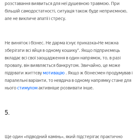
розставання виявиться для неї душевною травмою. При
більшій самодостатності, ситуація також буде неприємною,
але не викличе апатії і стресу.
Не виняток і бізнес. Не дарма існує приказка»Не можна
зберігати всі яйця в одному кошику". Якщо підприємець
вкладає всі свої заощадження в один напрямок, то, в разі
провалу, він виявляється банкрутом. Звичайно, це може
підірвати життєву
мотивацію
. Якщо ж бізнесмен продумував і
паралельні варіанти, то невдача в одному напрямку стане для
нього
стимулом
активніше розвивати інше.
5.
Ще один «підводний камінь», який підстерігає практично