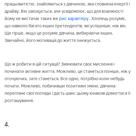
працьовитістю, знайомиться з дівчиною, яка сповнена енергії і
драйву. Він закохується, але усвідомлює, що для взаємності
йому не вистачає таких же
рис характеру
. Хлопець розуміє,
що навколо багато інших претендентів, які успішніше, ніж він.
Ще гірше, якщо це розуміє дівчина, вибираючи інших.
Звичайно, його мотивація до життя знижується.
Що ж робити в цій ситуації? Змінювати своє мислення і
починати активне життя. Можливо, це станеться пізніше, ніж у
оточуючих, зате станеться. Все одно, потрібно коли-небудь
почати. Можливо, побачивши позитивні зміни, дівчина
перегляне свої погляди і дасть шанс цьому юнакові домогтися її
розташування.
4.