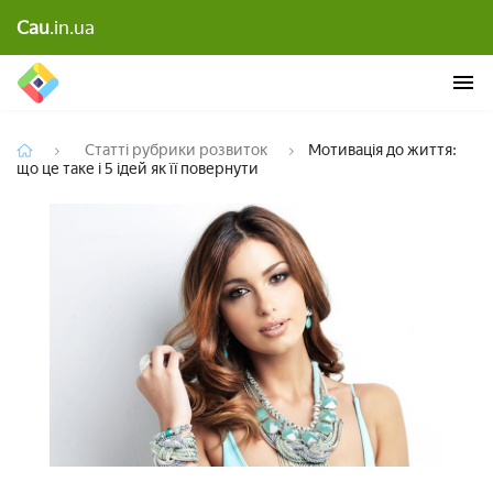
Мотивація до життя: що це таке і 5 ідей як її
Cau
.in.ua
повернути
Статті рубрики розвиток
Мотивація до життя:
що це таке і 5 ідей як її повернути