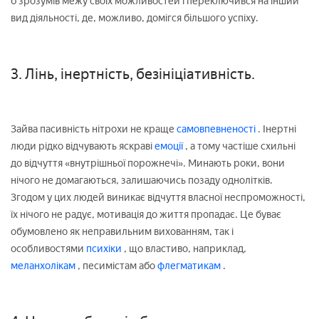
б зрозумів межу своїх можливостей і переключився на інший
вид діяльності, де, можливо, домігся більшого успіху.
3. Лінь, інертність, безініціативність.
Зайва пасивність нітрохи не краще
самовпевненості
. Інертні
люди рідко відчувають яскраві
емоції
, а тому частіше схильні
до відчуття «внутрішньої порожнечі». Минають роки, вони
нічого не домагаються, залишаючись позаду однолітків.
Згодом у цих людей виникає відчуття власної неспроможності,
їх нічого не радує, мотивація до життя пропадає. Це буває
обумовлено як неправильним вихованням, так і
особливостями
психіки
, що властиво, наприклад,
меланхолікам
, песимістам або
флегматикам
.