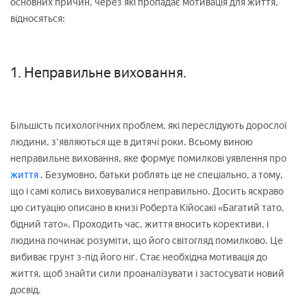
основних причин, через які пропадає мотивація для життя,
відносяться:
1. Неправильне виховання.
Більшість психологічних проблем, які переслідують дорослої
людини, з'являються ще в дитячі роки. Всьому виною
неправильне виховання, яке формує помилкові уявлення про
життя
. Безумовно, батьки роблять це не спеціально, а тому,
що і самі колись виховувалися неправильно. Досить яскраво
цю ситуацію описано в книзі Роберта Кійосакі «Багатий тато,
бідний тато». Проходить час, життя вносить корективи, і
людина починає розуміти, що його світогляд помилково. Це
вибиває грунт з-під його ніг. Стає необхідна мотивація до
життя, щоб знайти сили проаналізувати і застосувати новий
досвід.