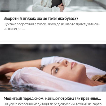
Зворотній зв'язок: що це таке і яка буває??
Що таке зворотний зв'язок і чому до неї варто прислухатися?
Як на неї ре ...
Медитації перед сном: навіщо потрібна і як правильно
робити??
Чи усуне безсоння медитація перед сном? Які техніки не варто