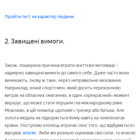
Пройти тест на характер людини
2. Завищені вимоги.
Також, поширена причина втрати життєвої мотивації –
надмірно завищені вимоги до самого себе. Дуже часто вони
виникають, знову ж таки, через неправильне виховання.
Наприклад, юний спортсмен, який досить переконливо
виграє на обласних змаганнях, в один «прекрасний» момент
вирішує, що може стати першим і на міжнародному рівні.
Можливо, в цій помилці «допоміг» тренер або батьки. Але
золота медаль не підкоряється йому навіть на чемпіонатах
країни. Поступово хлопець втрачає сенс того, що відбувається і
відчуває
апатію
. Якби він реально оцінював свої сили, то вчасно