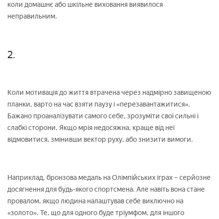
коли домашнє або шкільне виховання виявилося
неправильним.
2.
Коли мотивація до життя втрачена через надмірно завищеною
планки, варто на час взяти паузу і «перезавантажитися».
Бажано проаналізувати самого себе, зрозуміти свої сильні і
слабкі сторони. Якщо мрія недосяжна, краще від неї
відмовитися, змінивши вектор руху, або знизити вимоги.
Наприклад, бронзова медаль на Олімпійських іграх – серйозне
досягнення для будь-якого спортсмена. Але навіть вона стане
провалом, якщо людина налаштував себе виключно на
«золото». Те, що для одного буде тріумфом, для іншого