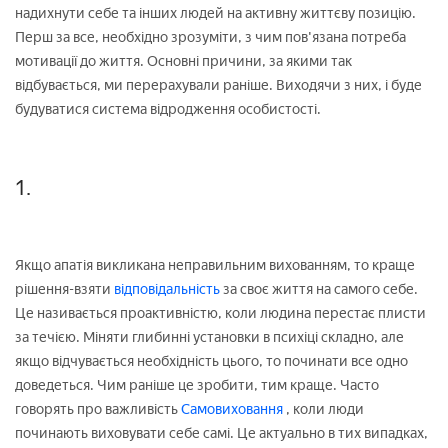
надихнути себе та інших людей на активну життєву позицію.
Перш за все, необхідно зрозуміти, з чим пов'язана потреба
мотивації до життя. Основні причини, за якими так
відбувається, ми перерахували раніше. Виходячи з них, і буде
будуватися система відродження особистості.
1.
Якщо апатія викликана неправильним вихованням, то краще
рішення-взяти
відповідальність
за своє життя на самого себе.
Це називається проактивністю, коли людина перестає плисти
за течією. Міняти глибинні установки в психіці складно, але
якщо відчувається необхідність цього, то починати все одно
доведеться. Чим раніше це зробити, тим краще. Часто
говорять про важливість
Самовиховання
, коли люди
починають виховувати себе самі. Це актуально в тих випадках,