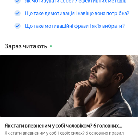
Як мотивувати себе? 7 ефективних методів
Що таке демотивація і навіщо вона потрібна?
Що таке мотиваційні фрази і як їх вибрати?
Зараз читають
Як стати впевненим у собі чоловіком? 6 головних
правил
Як стати впевненим у собі і своїх силах? 6 основних правил