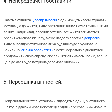
4. Непередбачені обставини.
Навіть активні та
цілеспрямовані
люди можуть часом втрачати
мотивацію до життя, якщо обставини виявляються сильнішими
за них. Наприклад, власник готелю, все життя займається
розвитком свого бізнесу, може надовго впасти в
депресію
,
якщо внаслідок стихійного лиха будівля буде зруйнована.
Звичайно,
сильна особистість
зможе морально відновитися і
продовжити свою справу, або зайнятися чимось новим, але на
це піде час і буде потрібна допомога близьких.
5. Переоцінка цінностей.
Неправильні життєві установки відводять людину з істинного
шляху, піддаючи його небезпеці в один «прекрасний» момент