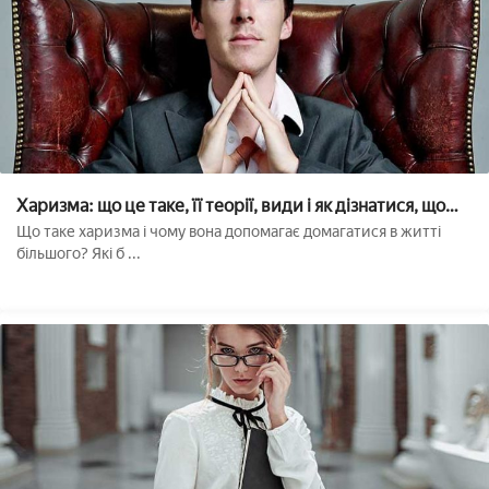
Харизма: що це таке, її теорії, види і як дізнатися, що
вона є??
Що таке харизма і чому вона допомагає домагатися в житті
більшого? Які б ...