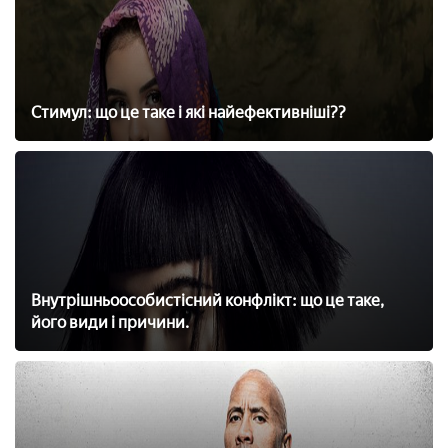
Стимул: що це таке і які найефективніші??
Внутрішньоособистісний конфлікт: що це таке,
його види і причини.