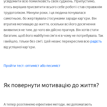
усвідомити всю помилковість своїх суджень. Припустимо,
хтось вирішив присвятити всього себе роботі і став справжнім
трудоголіком. Минули роки, і ця людина почувалася
самотньою, бо жертвувала стосунками заради кар'єри. Він
втратив мотивацію до життя, оскільки всі його досягнення
виявилися не тим, до чого він дійсно прагнув. Він хотів стати
багатим, щоб його майбутня сім'я ні в чому не потребувала. Так
і вийшло, тільки без сім'ї. Цей нюанс перекреслив всю
радість
від успішної кар'єри.
Пройти тест: оптиміст або песиміст
Як повернути мотивацію до життя?
А тепер розглянемо ефективні методи, які допомагають