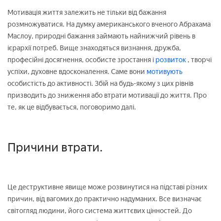
Мотивація життя залежить не тільки від бажання
розмножуватися. На думку американського вченого Абрахама
Маслоу, природні бажання займають найнижчий рівень в
ієрархії потреб. Вище знаходяться визнання, дружба,
професійні досягнення, особисте зростання і
розвиток
, творчі
успіхи, духовне вдосконалення. Саме вони
мотивують
особистість до активності. Збій на будь-якому з цих рівнів
призводить до зниження або втрати мотивації до життя. Про
те, як це відбувається, поговоримо далі.
Причини втрати.
Це деструктивне явище може розвинутися на підставі різних
причин, від вагомих до практично надуманих. Все визначає
світогляд людини, його система життєвих цінностей. До