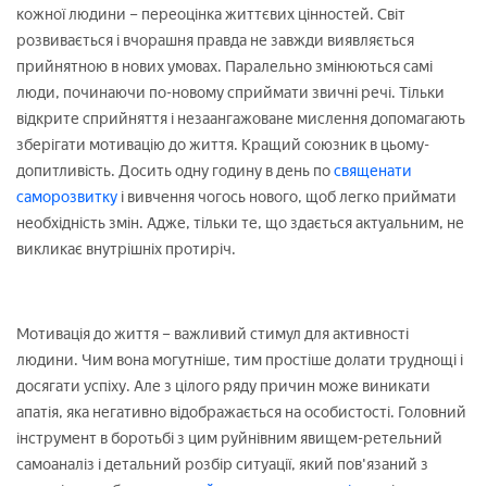
кожної людини – переоцінка життєвих цінностей. Світ
розвивається і вчорашня правда не завжди виявляється
прийнятною в нових умовах. Паралельно змінюються самі
люди, починаючи по-новому сприймати звичні речі. Тільки
відкрите сприйняття і незаангажоване мислення допомагають
зберігати мотивацію до життя. Кращий союзник в цьому-
допитливість. Досить одну годину в день по
священати
саморозвитку
і вивчення чогось нового, щоб легко приймати
необхідність змін. Адже, тільки те, що здається актуальним, не
викликає внутрішніх протиріч.
Мотивація до життя – важливий стимул для активності
людини. Чим вона могутніше, тим простіше долати труднощі і
досягати успіху. Але з цілого ряду причин може виникати
апатія, яка негативно відображається на особистості. Головний
інструмент в боротьбі з цим руйнівним явищем-ретельний
самоаналіз і детальний розбір ситуації, який пов'язаний з