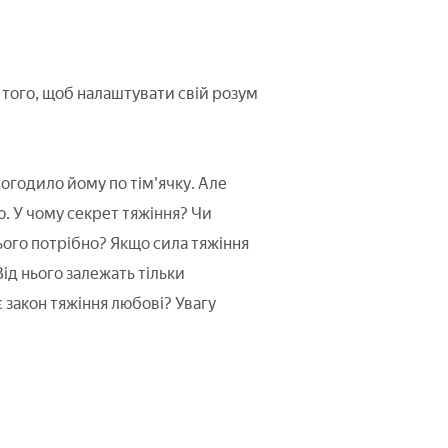
я того, щоб налаштувати свій розум
догодило йому по тім'ячку. Але
. У чому секрет тяжіння? Чи
ого потрібно? Якщо сила тяжіння
Від нього залежать тільки
 закон тяжіння любові? Увагу