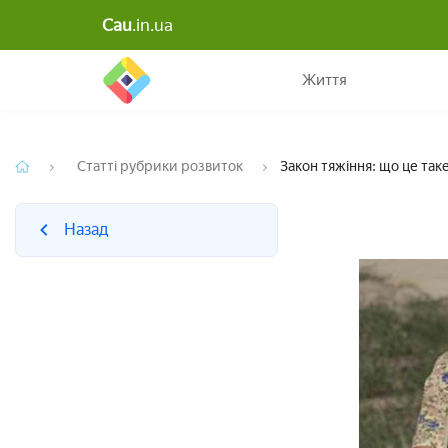
Cau
.in.ua
Назад
Життя
Статті рубрики розвиток
Закон тяжіння: що це таке
Назад