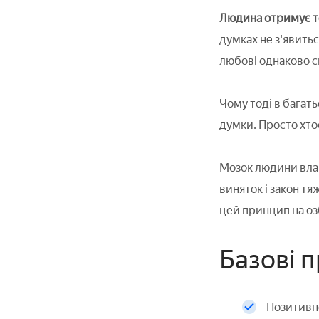
Людина отримує те,
думках не з'явитьс
любові однаково 
Чому тоді в багат
думки. Просто хто
Мозок людини влаш
виняток і закон тя
цей принцип на оз
Базові 
Позитивне