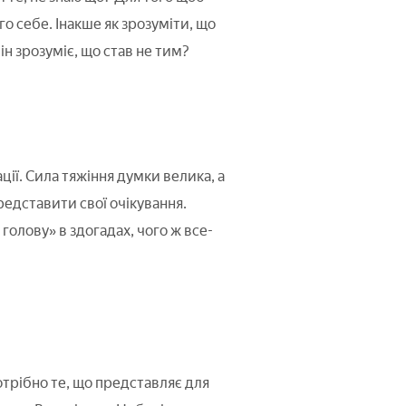
о себе. Інакше як зрозуміти, що
він зрозуміє, що став не тим?
ії. Сила тяжіння думки велика, а
едставити свої очікування.
голову» в здогадах, чого ж все-
отрібно те, що представляє для