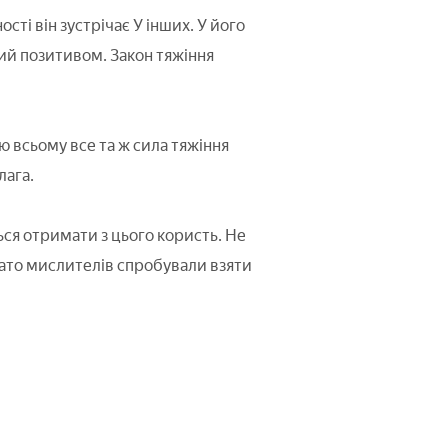
нності він зустрічає У інших. У його
ний позитивом. Закон тяжіння
ю всьому все та ж сила тяжіння
лага.
ся отримати з цього користь. Не
агато мислителів спробували взяти