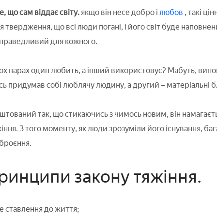
 що сам віддає світу.
якщо він несе добро і
любов
, такі ці
я твердження, що всі люди погані, і його світ буде наповне
справедливий для кожного.
ьох парах один любить, а інший використовує? Мабуть, вино
сь придумав собі люблячу людину, а другий – матеріальні б
тований так, що стикаючись з чимось новим, він намагаєть
жіння. З того моменту, як люди зрозуміли його існування, б
броєння.
принципи закону тяжіння.
 ставлення до життя;