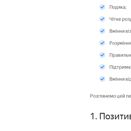
Подяка;
Чітке роз
Вміння ві
Розуміння
Правильн
Підтримка
Вміння ві
Розглянемо цей пе
1. Позити