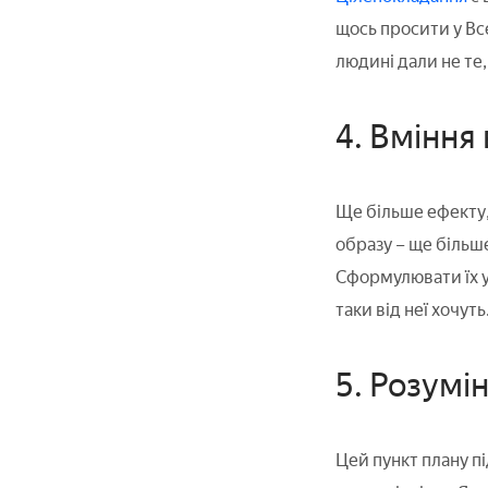
щось просити у Все
людині дали не те, 
4. Вміння
Ще більше ефекту, 
образу – ще більш
Сформулювати їх у 
таки від неї хочуть
5. Розумі
Цей пункт плану п