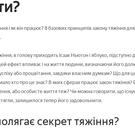
ти?
ння і як він працює? 8 базових принципів закону тяжіння дл
.
іння, в голову приходить Ісаак Ньютон і яблуко, підступно 
 цей ефект впливає і на життя людини, визначаючи його долю
спіху або процвітання, завдяки власним думкам? Що для ць
мало хто про це знає? В яких сферах працює закон тяжіння? 
ення, або особисте життя теж? Чи можна говорити, що існує
тягли, залишилося тепер його задовольнити.
полягає секрет тяжіння?