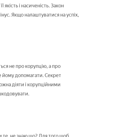
 якість і насиченість. Закон
мінус. Якщо налаштуватися на успіх,
ься не про корупцію, а про
де йому допомагати. Секрет
ожна діяти і корупційними
дшкодовувати.
 те, не знаю що? Для того щоб