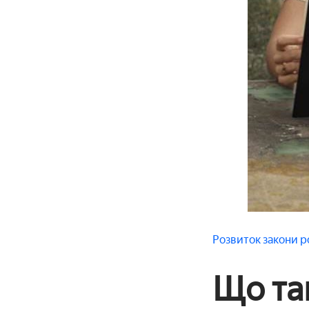
Розвиток
закони р
Що так