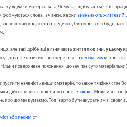
казку «думки матеріальні». Чому так відбувається? Як працю
 формуються слова і вчинки, а вони
визначають життєвий 
н, заповнений водою до середини. Для одного він буде напо
м.
ниця, але такі дрібниці визначають життя людини.
у цьому к
ягує до себе позитив, інші через свого
песимізму
міцно загр
тільки поверхневе пояснення, що зачіпає суто матеріальний
ипустити наявність вищих матерій, то закон тяжіння стає Все
мки дійсно мають свою силу і
енергетикою
. Можливо, в ін
те, про що ми думаємо. Тоді варто бути акуратним зі своїми
міст або песиміст