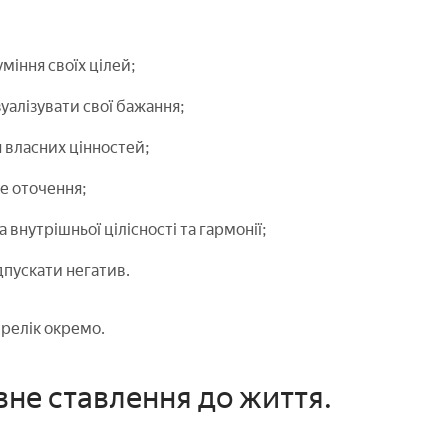
уміння своїх цілей;
зуалізувати свої бажання;
 власних цінностей;
е оточення;
 внутрішньої цілісності та гармонії;
дпускати негатив.
релік окремо.
вне ставлення до життя.