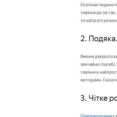
Оскільки людина пр
тяжіння діє не так
то набагато реаль
2. Подяка
Вміння дякувати ви
звичайне спасибі.
тяжіння в найпрос
методами. Сказати 
3. Чітке р
Цілепокладання
є 