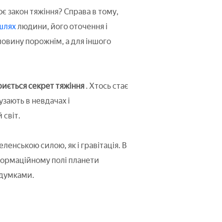
є закон тяжіння? Справа в тому,
шлях
людини, його оточення і
ловину порожнім, а для іншого
риється секрет тяжіння
. Хтось стає
узають в невдачах і
 світ.
ленською силою, як і гравітація. В
формаційному полі планети
 думками.