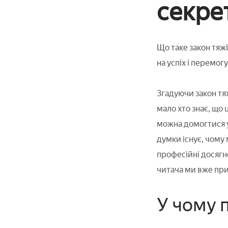
секре
Що таке закон тяжі
на успіх і перемогу
Згадуючи закон тяж
мало хто знає, що
можна домогтися у
думки існує, чому 
професійні досягн
читача ми вже при
У чому 