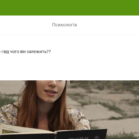
Закон тяжіння: що це таке і від чого він залежить??
Психологія
 і від чого він залежить??