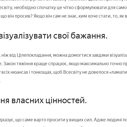
світу, необхідно спочатку це чітко сформулювати для самог
що він просив? Якщо він сам не знає, ким хоче стати, то, як 
 візуалізувати свої бажання.
ніж від Цілепокладання, можна домогтися завдяки візуалізац
е. Закон тяжіння краще спрацює, якщо максимально точно пр
всіх нюансах і тонкощах, щоб Всесвіту не довелося «ламати 
.
ння власних цінностей.
ідказує, що саме варто просити у вищих сил. Адже людині п