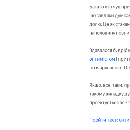
Багато хто чув при
що завдяки думкам
долю. Це як стака
наполовину повни
Здавалося б, дріб
оптимістом
і прит
розчаруваннях. Це 
Якщо, все-таки, пр
такому випадку ду
проектується все 
Пройти тест: опти