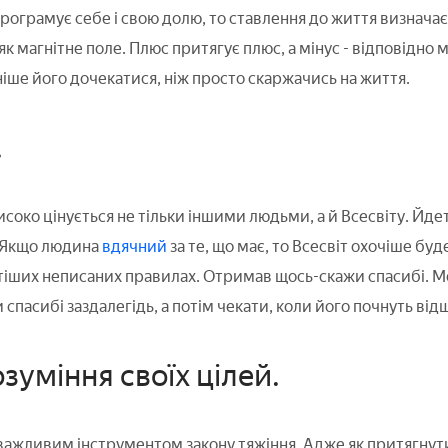
ограмує себе і свою долю, то ставлення до життя визначає її
, як магнітне поле. Плюс притягує плюс, а мінус - відповідно 
ніше його дочекатися, ніж просто скаржачись на життя.
.
соко цінується не тільки іншими людьми, а й Всесвіту. Йдет
 Якщо людина
вдячний
за те, що має, то Всесвіт охочіше бу
тіших неписаних правилах. Отримав щось-скажи спасибі. М
спасибі заздалегідь, а потім чекати, коли його почнуть ві
озуміння своїх цілей.
важливим інструментом закону тяжіння. Адже як притягнути