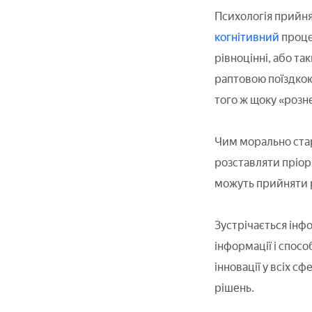
Психологія прийня
когнітивний
проце
рівноцінні, або т
раптовою поїздкою 
того ж щоку «розне
Чим морально стар
розставляти пріори
можуть прийняти р
Зустрічається інф
інформації і спосо
інновації у всіх 
рішень.