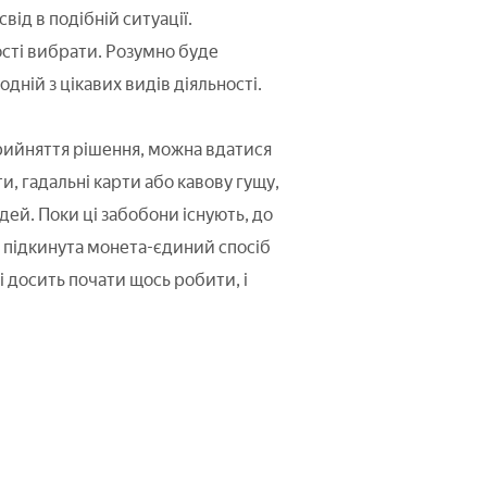
ід в подібній ситуації.
сті вибрати. Розумно буде
дній з цікавих видів діяльності.
прийняття рішення, можна вдатися
и, гадальні карти або кавову гущу,
дей. Поки ці забобони існують, до
що підкинута монета-єдиний спосіб
і досить почати щось робити, і