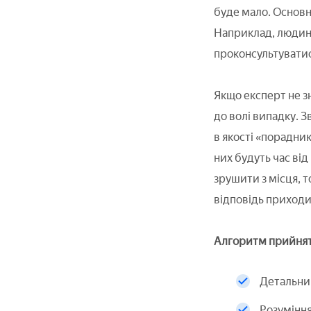
буде мало. Основн
Наприклад, людина
проконсультуватися
Якщо експерт не з
до волі випадку. З
в якості «порадник
них будуть час від
зрушити з місця, т
відповідь приходи
Алгоритм прийнят
Детальний
Розуміння