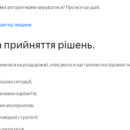
и алгоритмами керуватися? Про все це далі.
арактер людини
 прийняття рішень.
инилася на роздоріжжі, описуються наступною послідовніст
оцінка ситуації;
ливих варіантів;
ня альтернатив;
овідної стратегії;
реалізація.