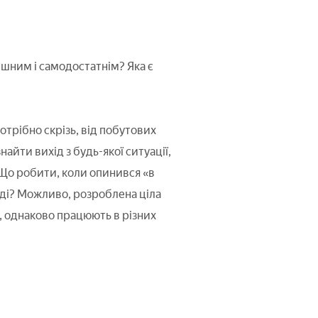
ішним і самодостатнім? Яка є
трібно скрізь, від побутових
йти вихід з будь-якої ситуації,
 Що робити, коли опинився «в
іді? Можливо, розроблена ціла
, однаково працюють в різних