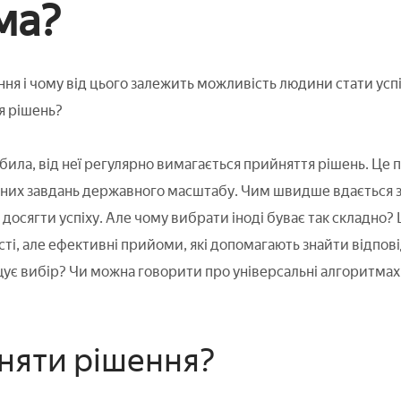
ма?
ня і чому від цього залежить можливість людини стати усп
я рішень?
ила, від неї регулярно вимагається прийняття рішень. Це по
ьних завдань державного масштабу. Чим швидше вдається зна
 досягти успіху. Але чому вибрати іноді буває так складно?
ості, але ефективні прийоми, які допомагають знайти відпов
ує вибір? Чи можна говорити про універсальні алгоритмах
няти рішення?