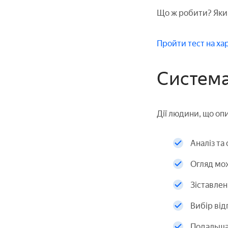
Що ж робити? Яким
Пройти тест на х
Система
Дії людини, що оп
Аналіз та 
Огляд мож
Зіставлен
Вибір відп
Подальша 