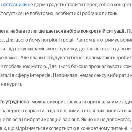
і
наставники
не дарма радять ставити перед собою конкретн
Стосується це побутових, особистих і робочих питань.
ета, набагато легше дається вибір в конкретній ситуації
. П
ес. Для цього йому потрібні гроші. Раптом він отримує вел
ти, від покупки заміського будинку, до банківського депози
е важко. Але плани побудувати бізнес допомагають зробит
и з глобальною метою. Для цього бажано проаналізувати сам
загалі в сферу інтересів. Наприклад, немає сенсу вибирати
 не курить.
ть утруднена
, можна використовувати оригінальну методи
 паперу всі варіанти, а далі під ними в стовпчик виписати їх
ьше плюсів і вибрати кращий варіант. Якщо це не допомагає
ік, що відрізняється експертністю в конкретному питанні, і