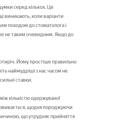
думки серед кількох. Це
щі виникають, коли варіанти
ним походом до стоматолога і
 вже не таким очевидним. Якщо до
отиріч. Йому простіше правильно
іть наймудріші з нас часом не
сильні ставки.
 між кількістю одержуваної
 розвивається, щодня породжуючи
причиною, що утрудняє прийняття