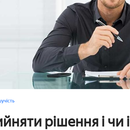
шучість
йняти рішення і чи 