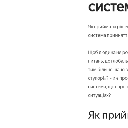
систе
Як приймати рішен
система прийнятт
Щоб людина не роб
питань, до глобал
тим більше шансів
ступорі»? Чи є пр
система, що спрощ
ситуаціях?
Як прий