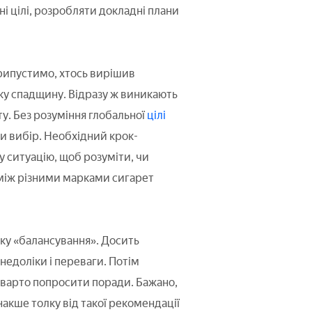
і цілі, розробляти докладні плани
рипустимо, хтось вирішив
ику спадщину. Відразу ж виникають
ту. Без розуміння глобальної
цілі
и вибір. Необхідний крок-
у ситуацію, щоб розуміти, чи
 між різними марками сигарет
ку «балансування». Досить
 недоліки і переваги. Потім
, варто попросити поради. Бажано,
накше толку від такої рекомендації