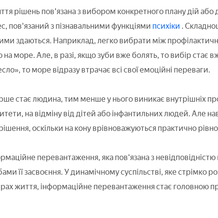
ття рішень пов'язана з вибором конкретного плану дій або 
с, пов'язаний з пізнавальними функціями
психіки
. Складно
акими здаються. Наприклад, легко вибрати між профілактич
на море. Але, в разі, якщо зуби вже болять, то вибір стає
сло», то море відразу втрачає всі свої емоційні переваги.
ше стає людина, тим менше у нього виникає внутрішніх пр
тети, на відміну від дітей або інфантильних людей. Але нав
ішення, оскільки на кону врівноважуються практично рівно
ормаційне перевантаження, яка пов'язана з невідповідністю
бами її засвоєння. У динамічному суспільстві, яке стрімко
сферах життя, інформаційне перевантаження стає головною 