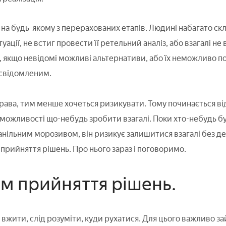
 на будь-якому з перерахованих етапів. Людині набагато ск
уації, не встиг провести її ретельний аналіз, або взагалі не
 якщо невідомі можливі альтернативи, або їх неможливо п
 усвідомленим.
ава, тим менше хочеться ризикувати. Тому починається ві
можливості що-небудь зробити взагалі. Поки хто-небудь б
нільним морозивом, він ризикує залишитися взагалі без де
прийняття рішень. Про нього зараз і поговоримо.
м прийняття рішень.
ю вжити, слід розуміти, куди рухатися. Для цього важливо з