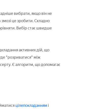
ладніше вибрати, якщо він не
 в змозі це зробити. Складно
орівняти. Вибір стає швидше
дкладання активних дій, що
уде "розриватися" між
серту. Є алгоритм, що допомагає
айматися
цілепокладанням
і