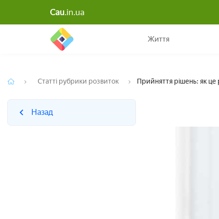
Cau
.in.ua
Назад
Життя
Статті рубрики розвиток
Прийняття рішень: як це 
Назад