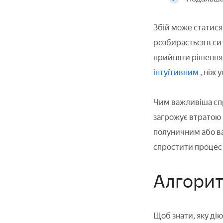
Збій може статися
розбирається в сит
прийняти рішення,
інтуїтивним
, ніж
Чим важливіша спр
загрожує втратою 
полуничним або ва
спростити процес 
Алгорит
Щоб знати, яку ді