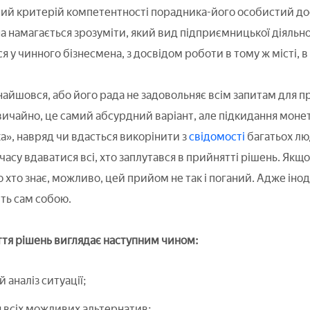
ий критерій компетентності порадника-його особистий досв
 намагається зрозуміти, який вид підприємницької діяльно
 у чинного бізнесмена, з досвідом роботи в тому ж місті, в о
найшовся, або його рада не задовольняє всім запитам для 
вичайно, це самий абсурдний варіант, але підкидання монет
а», навряд чи вдасться викорінити з
свідомості
багатьох лю
 часу вдаватися всі, хто заплутався в прийнятті рішень. Як
о хто знає, можливо, цей прийом не так і поганий. Адже інод
ть сам собою.
тя рішень виглядає наступним чином:
 аналіз ситуації;
 всіх можливих альтернатив;