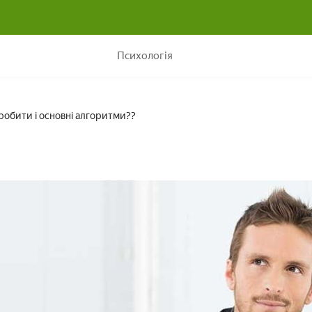
Прийняття рішень: як це робити і основні алгоритми??
Психологія
робити і основні алгоритми??