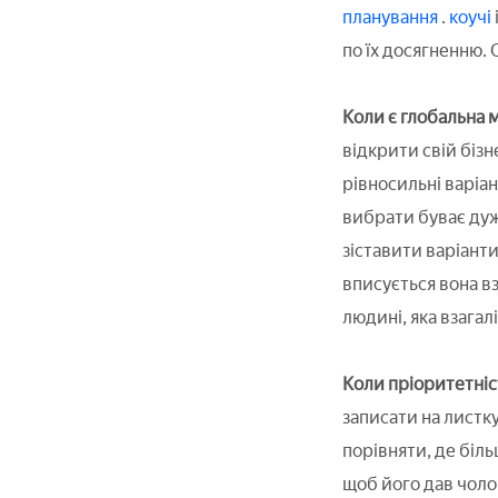
планування
.
коучі
по їх досягненню. 
Коли є глобальна м
відкрити свій бізн
рівносильні варіан
вибрати буває дуж
зіставити варіант
вписується вона в
людині, яка взагалі
Коли пріоритетніс
записати на листку
порівняти, де біл
щоб його дав чолов