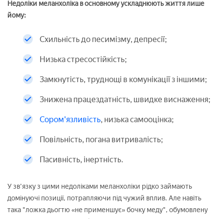
Недоліки меланхоліка в основному ускладнюють життя лише
йому:
Схильність до песимізму, депресії;
Низька стресостійкість;
Замкнутість, труднощі в комунікації з іншими;
Знижена працездатність, швидке виснаження;
Сором'язливість
, низька самооцінка;
Повільність, погана витривалість;
Пасивність, інертність.
У зв'язку з цими недоліками меланхоліки рідко займають
домінуючі позиції, потрапляючи під чужий вплив. Але навіть
така "ложка дьогтю «не применшує» бочку меду", обумовлену