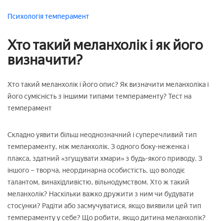
Психологія
темперамент
Хто такий меланхолік і як його
визначити?
Хто такий меланхолік і його опис? Як визначити меланхоліка і
його сумісність з іншими типами темпераменту? Тест на
темперамент
Складно уявити більш неоднозначний і суперечливий тип
темпераменту, ніж меланхолік. З одного боку-неженка і
плакса, здатний «згущувати хмари» з будь-якого приводу. З
іншого – творча, неординарна особистість, що володіє
талантом, винахідливістю, вільнодумством. Хто ж такий
меланхолік? Наскільки важко дружити з ним чи будувати
стосунки? Радіти або засмучуватися, якщо виявили цей тип
темпераменту у себе? Що робити, якщо дитина меланхолік?