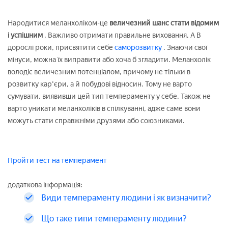
Народитися меланхоліком-це
величезний шанс стати відомим
і успішним
. Важливо отримати правильне виховання, А В
дорослі роки, присвятити себе
саморозвитку
. Знаючи свої
мінуси, можна їх виправити або хоча б згладити. Меланхолік
володіє величезним потенціалом, причому не тільки в
розвитку кар'єри, а й побудові відносин. Тому не варто
сумувати, виявивши цей тип темпераменту у себе. Також не
варто уникати меланхоліків в спілкуванні, адже саме вони
можуть стати справжніми друзями або союзниками.
Пройти тест на темперамент
додаткова інформація:
Види темпераменту людини і як визначити?
Що таке типи темпераменту людини?