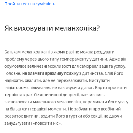
Пройти тест на сумісність
Як виховувати меланхоліка?
Батькам меланхоліка ні в якому разі не можна роздувати
проблему через цього типу темпераменту у дитини. Адже він
обумовлює величезні можливості для самореалізації та успіху.
Головне,
не зламати вразливу психіку
з дитинства. Слід його
надихати, хвалити, але не перехвалювати. Виступати
ініціатором спілкування, не нав'язуючи діалог. Варто проявити
терпіння в разі безпричинної депресії, навчившись
заспокоювати маленького меланхоліка, перемикати його увагу
на більш життєрадісні моменти. Не забувати про всебічний
розвиток дитини, водити його в гуртки або секції, не даючи
занудьгувати і «повісити ніс».