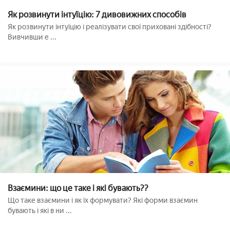
Як розвинути інтуїцію: 7 дивовижних способів
Як розвинути інтуїцію і реалізувати свої приховані здібності?
Вивчивши е ...
Взаємини: що це таке і які бувають??
Що таке взаємини і як їх формувати? Які форми взаємин
бувають і які в ни ...