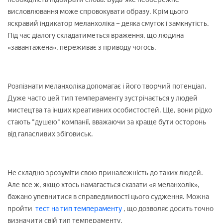
висловлювання може спровокувати образу. Крім цього
яскравий індикатор меланхоліка – деяка смуток і замкнутість.
Під час діалогу складатиметься враження, що людина
«завантажена», переживає з приводу чогось.
Розпізнати меланхоліка допомагає і його творчий потенціал.
Дуже часто цей тип темпераменту зустрічається у людей
мистецтва та інших креативних особистостей. Ще, вони рідко
стають "душею" компанії, вважаючи за краще бути осторонь
від галасливих збіговиськ.
Не складно зрозуміти свою приналежність до таких людей.
Але все ж, якщо хтось намагається сказати «я меланхолік»,
бажано упевнитися в справедливості цього судження. Можна
пройти
тест на тип темпераменту
, що дозволяє досить точно
визначити свій тип темпераменту.