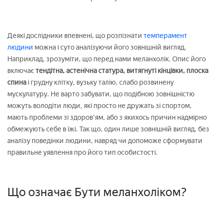
Деякі дослідники впевнені, що розпізнати
темперамент
людини
можна і суто аналізуючи його зовнішній вигляд.
Наприклад, зрозуміти, що перед нами меланхолік. Опис його
включає
тендітна, астенічна статура, витягнуті кінцівки, плоска
спина
і грудну клітку, вузьку талію, слабо розвинену
мускулатуру. Не варто забувати, що подібною зовнішністю
можуть володіти люди, які просто не дружать зі спортом,
мають проблеми зі здоров'ям, або з якихось причин надмірно
обмежують себе в їжі. Так що, один лише зовнішній вигляд, без
аналізу поведінки людини, навряд чи допоможе сформувати
правильне уявлення про його тип особистості.
Що означає Бути меланхоліком?