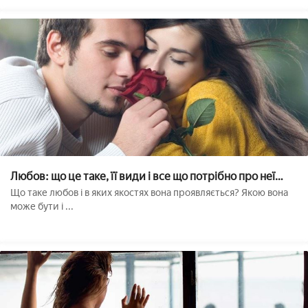
Любов: що це таке, її види і все що потрібно про неї
знати
Що таке любов і в яких якостях вона проявляється? Якою вона
може бути і ...