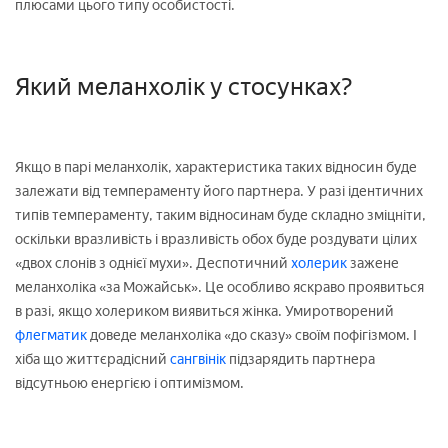
плюсами цього типу особистості.
Який меланхолік у стосунках?
Якщо в парі меланхолік, характеристика таких відносин буде
залежати від темпераменту його партнера. У разі ідентичних
типів темпераменту, таким відносинам буде складно зміцніти,
оскільки вразливість і вразливість обох буде роздувати цілих
«двох слонів з однієї мухи». Деспотичний
холерик
зажене
меланхоліка «за Можайськ». Це особливо яскраво проявиться
в разі, якщо холериком виявиться жінка. Умиротворений
флегматик
доведе меланхоліка «до сказу» своїм пофігізмом. І
хіба що життєрадісний
сангвінік
підзарядить партнера
відсутньою енергією і оптимізмом.