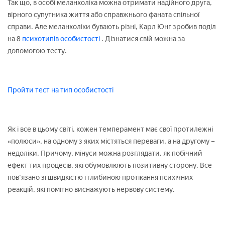
Так що, в особі меланхоліка можна отримати надійного друга,
вірного супутника життя або справжнього фаната спільної
справи. Але меланхоліки бувають різні, Карл Юнг зробив поділ
на 8
психотипів особистості
. Дізнатися свій можна за
допомогою тесту.
Пройти тест на тип особистості
Як і все в цьому світі, кожен темперамент має свої протилежні
«полюси», на одному з яких містяться переваги, а на другому –
недоліки. Причому, мінуси можна розглядати, як побічний
ефект тих процесів, які обумовлюють позитивну сторону. Все
пов'язано зі швидкістю і глибиною протікання психічних
реакцій, які помітно виснажують нервову систему.