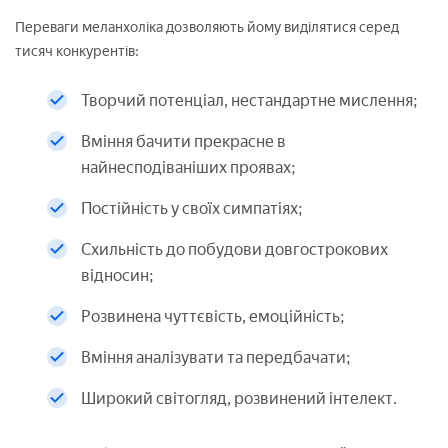
Переваги меланхоліка дозволяють йому виділятися серед
тисяч конкурентів:
Творчий потенціал, нестандартне мислення;
Вміння бачити прекрасне в
найнесподіваніших проявах;
Постійність у своїх симпатіях;
Схильність до побудови довгострокових
відносин;
Розвинена чуттєвість, емоційність;
Вміння аналізувати та передбачати;
Широкий світогляд, розвинений інтелект.