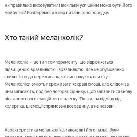
Як правильно виховувати? Наскільки успішним може бути його
майбутнє? Розберемося в цих питаннях по порядку.
Хто такий меланхолік?
Меланхолік — це тип темпераменту, що відрізняється
підвищеною вразливістю і вразливістю. Все це обумовлено
схильністю до переживань, які виснажують психіку.
Меланхоліки вміють переживати яскраві емоції, але слідом за
цим загасають, подібно догорає сірнику, щоб запалитися знову
після чергового емоційного сплеску. Тільки, на відміну від
холерика, ці емоції спрямовані всередину, а не назовні.
Характеристика меланхоліка, також як і його назва, були