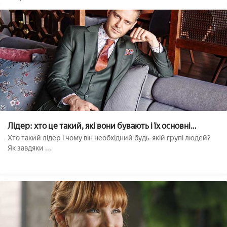
Лідер: хто це такий, які вони бувають і їх основні
ознаки??
Хто такий лідер і чому він необхідний будь-якій групі людей?
Як завдяки ...