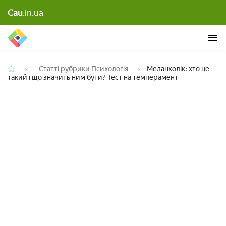
Меланхолік: хто це такий і що значить ним бути?
Cau
.in.ua
Тест на темперамент
Статті рубрики Психологія
Меланхолік: хто це
такий і що значить ним бути? Тест на темперамент