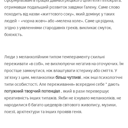
сформульовані в працях давньогрецького цілителя Гіппократа,
отримавши подальший розвиток завдяки Галену. Саме слово
походить від назви «життєвого соку», який домінує у таких
людей – «чорна жовч» або «мелена холе». Саме ця рідина,
згідно з уявленнями стародавніх греків, викликає смуток,
боязкість.
Люди з меланхолійним типом темпераменту схильні
переживати «в собі», не вихлюпуючи негатив на оточуючих. Їм
простіше замкнутися, ніж влаштувати істерику або сміття. У
зв'язку з цим, меланхоліки
більш чутливі
, ніж інші психологічні
типи особистості. Але переживання» всередині себе " дають
потужний творчий потенціал
, який в рази перевершує
креативність інших типажів. Якби не існувало меланхоліків, не
народилися б багато шедеврів світового живопису, музики,
поезії, архітектури та інших проявів генія.