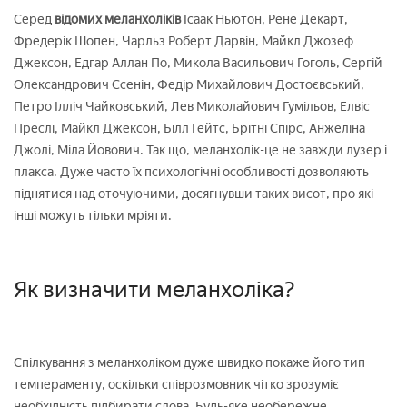
Серед
відомих меланхоліків
Ісаак Ньютон, Рене Декарт,
Фредерік Шопен, Чарльз Роберт Дарвін, Майкл Джозеф
Джексон, Едгар Аллан По, Микола Васильович Гоголь, Сергій
Олександрович Єсенін, Федір Михайлович Достоєвський,
Петро Ілліч Чайковський, Лев Миколайович Гумільов, Елвіс
Преслі, Майкл Джексон, Білл Гейтс, Брітні Спірс, Анжеліна
Джолі, Міла Йовович. Так що, меланхолік-це не завжди лузер і
плакса. Дуже часто їх психологічні особливості дозволяють
піднятися над оточуючими, досягнувши таких висот, про які
інші можуть тільки мріяти.
Як визначити меланхоліка?
Спілкування з меланхоліком дуже швидко покаже його тип
темпераменту, оскільки співрозмовник чітко зрозуміє
необхідність підбирати слова. Будь-яке необережне