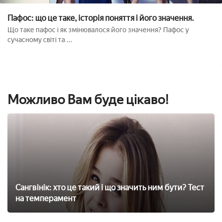
Пафос: що це таке, історія поняття і його значення.
Що таке пафос і як змінювалося його значення? Пафос у
сучасному світі та ...
Можливо Вам буде цікаво!
Сангвінік: хто це такий і що значить ним бути? Тест
на темперамент