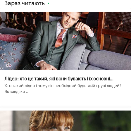
Зараз читають
Лідер: хто це такий, які вони бувають і їх основні
ознаки??
Хто такий лідер і чому він необхідний будь-якій групі людей?
Як завдяки ...