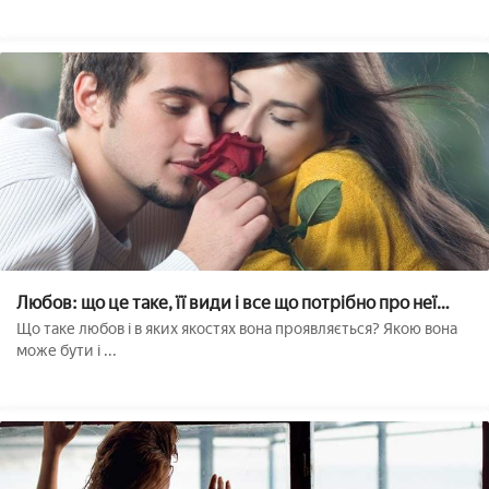
Любов: що це таке, її види і все що потрібно про неї
знати
Що таке любов і в яких якостях вона проявляється? Якою вона
може бути і ...