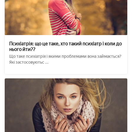
Психіатрія: що це таке, хто такий психіатр і коли до
нього йти??
Що таке психіатрія і якими проблемами вона займається?
Які застосовуютьс ...