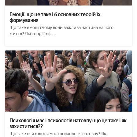
Емоції: що це таке і 6 основних теорій їх
формування
Що таке емоції і чому вони важлива частина нашого
життя? Які теорії їх ф ...
Психологія мас і психологія натовпу: що це таке і як
захиститися??
Що таке психологія мас і психологія натовпу? Як