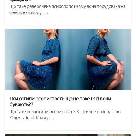
Що таке реверсивна психологія і чому вона побудована на
феномені опору і ...
Психотипи особистості: що це таке і які вони
бувають??
Що таке психотипи особистості? Класичне розподіл по
Юнгу та інші. Коли д ...