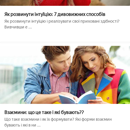
Як розвинути інтуїцію: 7 дивовижних способів
Як розвинути інтуїцію і реалізувати свої приховані здібності?
Вивчивши е ...
Взаємини: що це таке і які бувають??
Що таке взаємини і як їх формувати? Які форми взаємин
бувають і які в ни ...