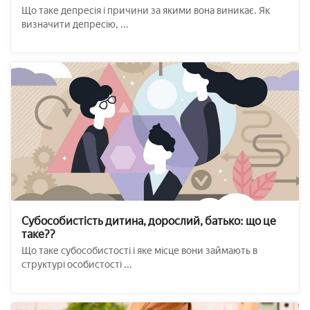
Що таке депресія і причини за якими вона виникає. Як
визначити депресію, ...
Субособистість дитина, дорослий, батько: що це
таке??
Що таке субособистості і яке місце вони займають в
структурі особистості ...