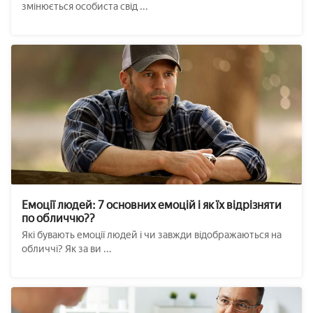
змінюється особиста свід ...
Емоції людей: 7 основних емоцій і як їх відрізняти
по обличчю??
Які бувають емоції людей і чи завжди відображаються на
обличчі? Як за ви ...