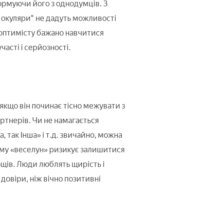
ормуючи його з однодумців. З
і окуляри" не дадуть можливості
 оптимісту бажано навчитися
сті і серйозності.
якщо він починає тісно межувати з
артнерів. Чи не намагається
 так Інша» і т.д. звичайно, можна
ому «веселун» ризикує залишитися
щів. Люди люблять щирість і
 довіри, ніж вічно позитивні