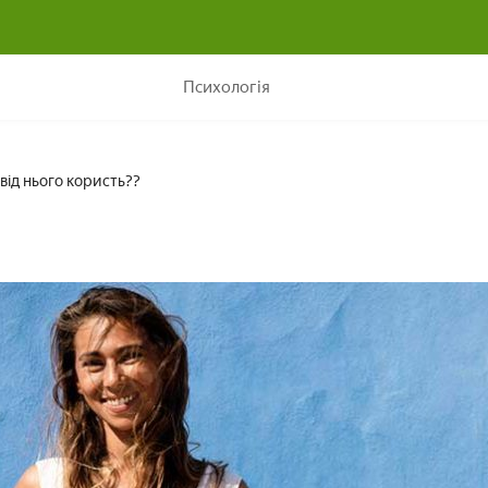
Позитив: що це таке і яка від нього користь??
Психологія
 від нього користь??