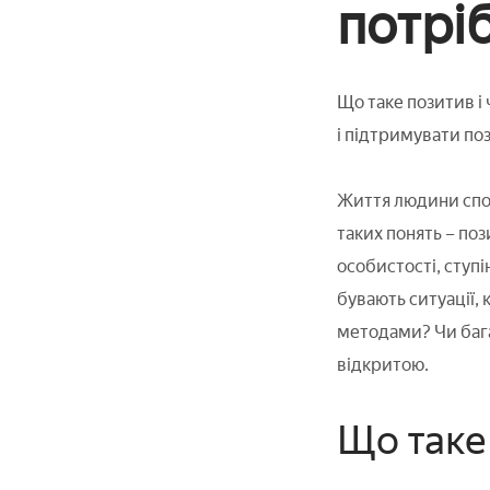
потрі
Що таке позитив і
і підтримувати по
Життя людини спов
таких понять – поз
особистості, ступі
бувають ситуації, 
методами? Чи баг
відкритою.
Що таке