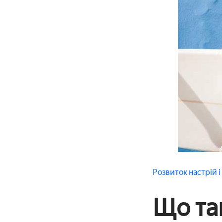
Розвиток
настрій 
Що так