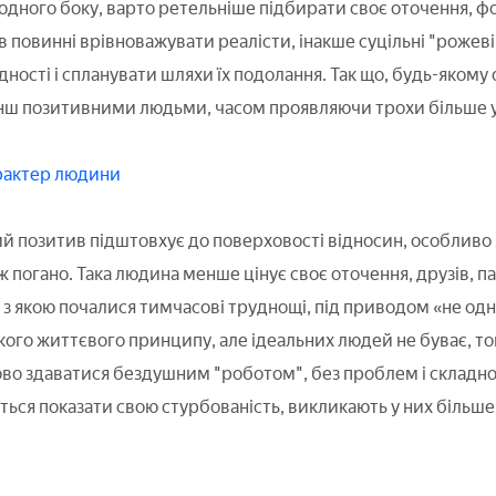
 одного боку, варто ретельніше підбирати своє оточення, ф
в повинні врівноважувати реалісти, інакше суцільні "рожев
ності і спланувати шляхи їх подолання. Так що, будь-якому
нш позитивними людьми, часом проявляючи трохи більше уча
арактер людини
ий позитив підштовхує до поверховості відносин, особливо 
еж погано. Така людина менше цінує своє оточення, друзів, п
з якою почалися тимчасові труднощі, під приводом «не одна,
ого життєвого принципу, але ідеальних людей не буває, т
ово здаватися бездушним "роботом", без проблем і складно
оїться показати свою стурбованість, викликають у них більше