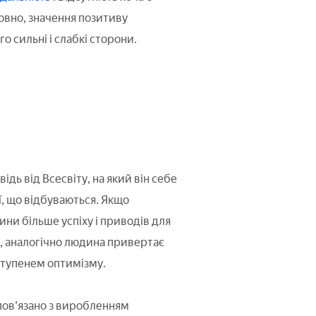
мовно, значення позитиву
о сильні і слабкі сторони.
ідь від Всесвіту, на який він себе
ї, що відбуваються. Якщо
ни більше успіху і приводів для
о, аналогічно людина привертає
ступенем оптимізму.
пов'язано з виробленням