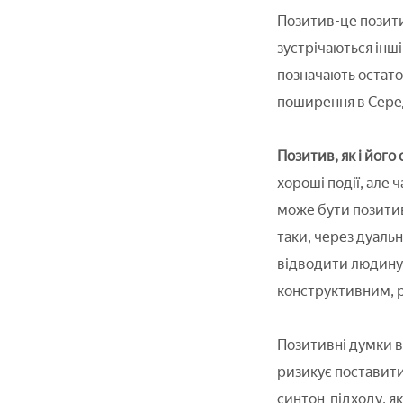
Позитив-це позитив
зустрічаються інші 
позначають остат
поширення в Серед
Позитив, як і його
хороші події, але 
може бути позитив
таки, через дуаль
відводити людину 
конструктивним, р
Позитивні думки в
ризикує поставити
синтон-підходу, я