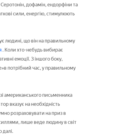
 Серотонін, дофамін, ендорфіни та
ткові сили, енергію, стимулюють
зує людині, що він на правильному
я
. Коли хто-небудь вибирає
тивні емоції. З іншого боку,
е»в потрібний час, у правильному
изі американського письменника
тор вказує на необхідність
умно розраховувати на приз в
усиллями, лише веде людину в світ
 далі.