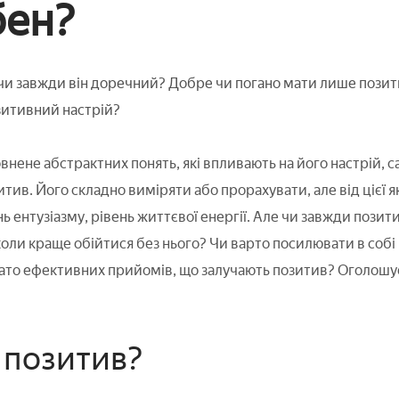
бен?
 чи завжди він доречний? Добре чи погано мати лише позит
зитивний настрій?
нене абстрактних понять, які впливають на його настрій, с
итив. Його складно виміряти або прорахувати, але від цієї я
нь ентузіазму, рівень життєвої енергії. Але чи завжди пози
коли краще обійтися без нього? Чи варто посилювати в собі 
ато ефективних прийомів, що залучають позитив? Оголошу
 позитив?