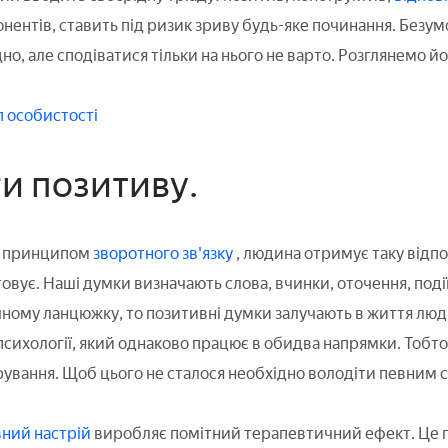
онентів, ставить під ризик зриву будь-яке починання. Безу
о, але сподіватися тільки на нього не варто. Розглянемо йог
п особистості
и позитиву.
 з принципом
зворотного зв'язку
, людина отримує таку відпов
овує. Наші думки визначають слова, вчинки, оточення, поді
ічному ланцюжку, то позитивні думки залучають в життя люди
 психології, який однаково працює в обидва напрямки. Тобт
рування. Щоб цього не сталося необхідно володіти певним 
ний настрій
виробляє помітний терапевтичний ефект. Це 