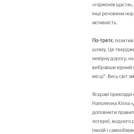
«гормонів щастя»,
інші речовини нор
активність.
По-третє
, позитив
шляху. Це твердж
невірну дорогу, на
вибравши вірний ш
місці". Весь світ з
Яскраві приклади
Наполеона Хілла «Д
доповнити правиль
лотереї, жодного р
ілюзій і самообман