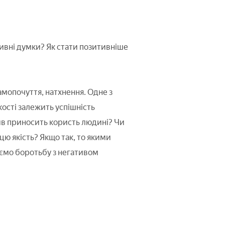
ивні думки? Як стати позитивніше
амопочуття, натхнення. Одне з
кості залежить успішність
тив приносить користь людині? Чи
цю якість? Якщо так, то якими
ємо боротьбу з негативом