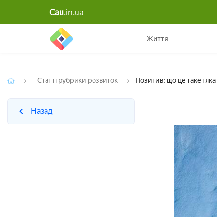
Cau
.in.ua
Назад
Життя
Статті рубрики розвиток
Позитив: що це таке і яка
Назад