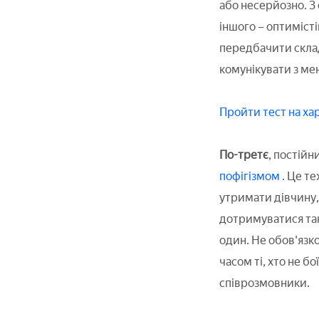
або несерйозно. З
іншого – оптимісті
передбачити склад
комунікувати з ме
Пройти тест на х
По-третє
, постійн
пофігізмом
. Це т
утримати дівчину, 
дотримуватися так
один. Не обов'язк
часом ті, хто не б
співрозмовники.