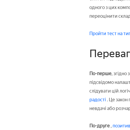
одного з цих комп
переоцінити складн
Пройти тест на ти
Переваг
По-перше
, згідно
підсвідомо налашт
слідувати цій лог
радості
. Це закон
невдачі або розча
По-друге
,
позитив