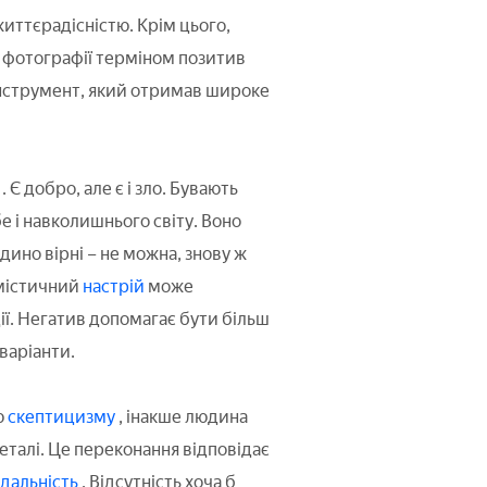
життєрадісністю. Крім цього,
, у фотографії терміном позитив
нструмент, який отримав широке
. Є добро, але є і зло. Бувають
е і навколишнього світу. Воно
ино вірні – не можна, знову ж
имістичний
настрій
може
ії. Негатив допомагає бути більш
варіанти.
ю
скептицизму
, інакше людина
еталі. Це переконання відповідає
ідальність
. Відсутність хоча б