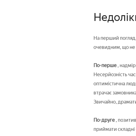
Недолік
На перший погляд,
очевидним, що не 
По-перше
, надмі
Несерйозність часо
оптимістична люди
втрачає замовника
Звичайно, драматиз
По-друге
, позити
приймати складні 