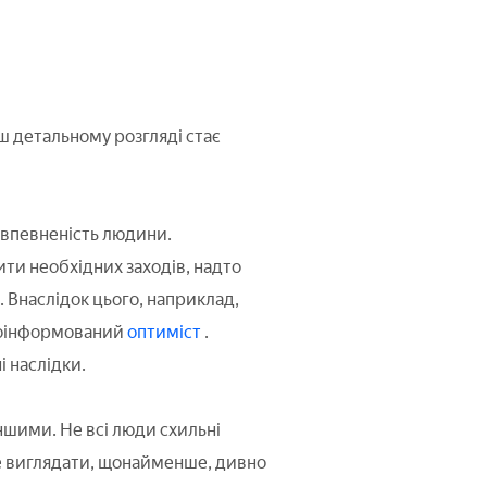
ш детальному розгляді стає
овпевненість людини.
ити необхідних заходів, надто
 Внаслідок цього, наприклад,
 поінформований
оптиміст
.
і наслідки.
ншими. Не всі люди схильні
уде виглядати, щонайменше, дивно