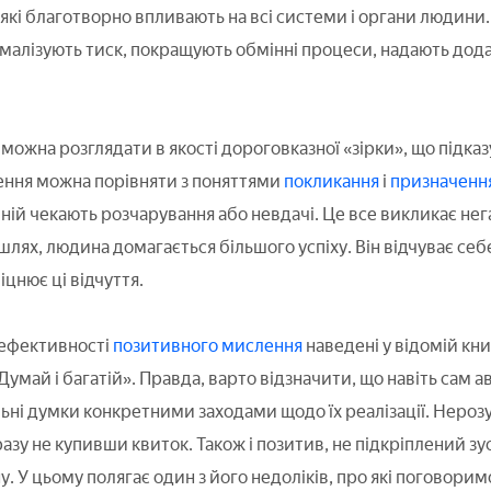
 які благотворно впливають на всі системи і органи людини.
малізують тиск, покращують обмінні процеси, надають дода
 можна розглядати в якості дороговказної «зірки», що підка
ення можна порівняти з поняттями
покликання
і
призначенн
 ній чекають розчарування або невдачі. Це все викликає нега
лях, людина домагається більшого успіху. Він відчуває себ
міцнює ці відчуття.
 ефективності
позитивного мислення
наведені у відомій кн
умай і багатій». Правда, варто відзначити, що навіть сам ав
ні думки конкретними заходами щодо їх реалізації. Нероз
азу не купивши квиток. Також і позитив, не підкріплений з
у. У цьому полягає один з його недоліків, про які поговоримо