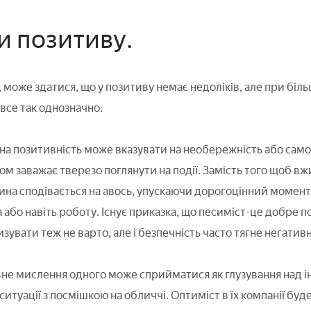
и позитиву.
 може здатися, що у позитиву немає недоліків, але при біль
все так однозначно.
рна позитивність може вказувати на необережність або сам
м заважає тверезо поглянути на події. Замість того щоб вж
на сподівається на авось, упускаючи дорогоцінний момент.
 або навіть роботу. Існує приказка, що песиміст-це добре
увати теж не варто, але і безпечність часто тягне негативн
вне мислення одного може сприйматися як глузування над і
ситуації з посмішкою на обличчі. Оптиміст в їх компанії б