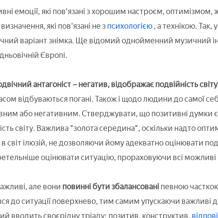
ні емоції, які пов'язані з хорошим настроєм, оптимізмом, 
визначення, які пов'язані не з
психологією
, а технікою. Так
очний варіант знімка. Ще відомий однойменний музичний і
ньовічній Європі.
 одвічний антагоніст – негатив, відображає подвійність світу
часом відбуваються погані. Також і щодо людини до самої себ
ним або негативним. Стверджувати, що позитивні думки єд
ність світу. Важлива "золота середина", оскільки надто опт
в світ ілюзій, не дозволяючи йому адекватно оцінювати под
етельніше оцінювати ситуацію, прораховуючи всі можливі 
ажливі, але вони
повинні бути збалансовані
певною частко
ся до ситуації поверхнево, тим самим упускаючи важливі д
кий вводить своєрідну тріаду: позитив, конструктив,
відпов