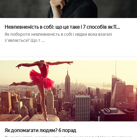
Невпевненість в собі: що це таке і 7 способів як її
побороти
Як побороти невпевненість в собі і звідки вона взагалі
з'являється? Що т ...
Як допомагати людям? 6 порад