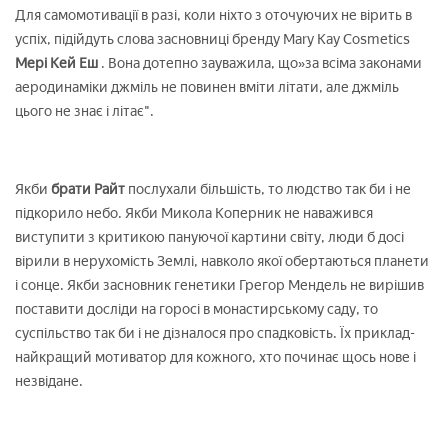
Для самомотивації в разі, коли ніхто з оточуючих не вірить в
успіх, підійдуть слова засновниці бренду Mary Kay Cosmetics
Мері Кей Еш
. Вона дотепно зауважила, що»за всіма законами
аеродинаміки джміль не повинен вміти літати, але джміль
цього не знає і літає".
Якби
брати Райт
послухали більшість, то людство так би і не
підкорило небо. Якби Микола Коперник не наважився
виступити з критикою пануючої картини світу, люди б досі
вірили в нерухомість Землі, навколо якої обертаються планети
і сонце. Якби засновник генетики Грегор Мендель не вирішив
поставити досліди на горосі в монастирському саду, то
суспільство так би і не дізналося про спадковість. Їх приклад-
найкращий мотиватор для кожного, хто починає щось нове і
незвідане.