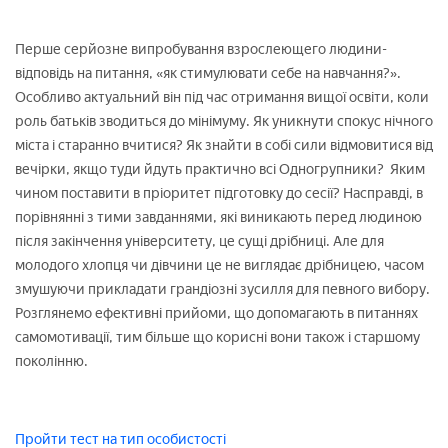
Перше серйозне випробування взрослеющего людини-
відповідь на питання, «як стимулювати себе на навчання?».
Особливо актуальний він під час отримання вищої освіти, коли
роль батьків зводиться до мінімуму. Як уникнути спокус нічного
міста і старанно вчитися? Як знайти в собі сили відмовитися від
вечірки, якщо туди йдуть практично всі Одногрупники? Яким
чином поставити в пріоритет підготовку до сесії? Насправді, в
порівнянні з тими завданнями, які виникають перед людиною
після закінчення університету, це сущі дрібниці. Але для
молодого хлопця чи дівчини це не виглядає дрібницею, часом
змушуючи прикладати грандіозні зусилля для певного вибору.
Розглянемо ефективні прийоми, що допомагають в питаннях
самомотивації, тим більше що корисні вони також і старшому
поколінню.
Пройти тест на тип особистості