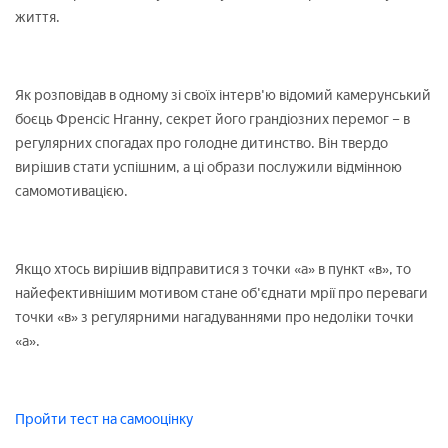
життя.
Як розповідав в одному зі своїх інтерв'ю відомий камерунський
боєць Френсіс Нганну, секрет його грандіозних перемог – в
регулярних спогадах про голодне дитинство. Він твердо
вирішив стати успішним, а ці образи послужили відмінною
самомотивацією.
Якщо хтось вирішив відправитися з точки «а» в пункт «в», то
найефективнішим мотивом стане об'єднати мрії про переваги
точки «в» з регулярними нагадуваннями про недоліки точки
«а».
Пройти тест на самооцінку