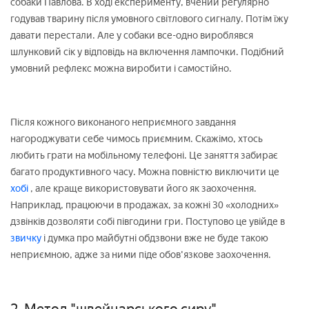
собаки Павлова. В ході експерименту, вчений регулярно
годував тварину після умовного світлового сигналу. Потім їжу
давати перестали. Але у собаки все-одно вироблявся
шлунковий сік у відповідь на включення лампочки. Подібний
умовний рефлекс можна виробити і самостійно.
Після кожного виконаного неприємного завдання
нагороджувати себе чимось приємним. Скажімо, хтось
любить грати на мобільному телефоні. Це заняття забирає
багато продуктивного часу. Можна повністю виключити це
хобі
, але краще використовувати його як заохочення.
Наприклад, працюючи в продажах, за кожні 30 «холодних»
дзвінків дозволяти собі півгодини гри. Поступово це увійде в
звичку
і думка про майбутні обдзвони вже не буде такою
неприємною, адже за ними піде обов'язкове заохочення.
2. Метод "швейцарського сиру".