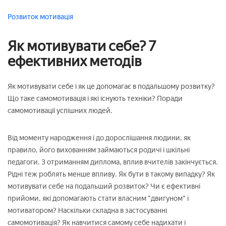
Розвиток
мотивація
Як мотивувати себе? 7
ефективних методів
Як мотивувати себе і як це допомагає в подальшому розвитку?
Що таке самомотивація і які існують техніки? Поради
самомотивації успішних людей.
Від моменту народження і до дорослішання людини, як
правило, його вихованням займаються родичі і шкільні
педагоги. З отриманням диплома, вплив вчителів закінчується.
Рідні теж роблять менше впливу. Як бути в такому випадку? Як
мотивувати себе на подальший розвиток? Чи є ефективні
прийоми, які допомагають стати власним "двигуном" і
мотиватором? Наскільки складна в застосуванні
самомотивація? Як навчитися самому себе надихати і