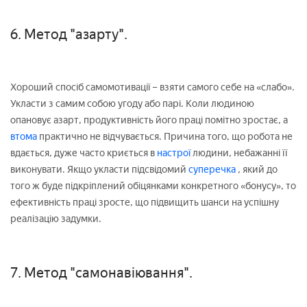
6. Метод "азарту".
Хороший спосіб самомотивації – взяти самого себе на «слабо».
Укласти з самим собою угоду або парі. Коли людиною
опановує азарт, продуктивність його праці помітно зростає, а
втома
практично не відчувається. Причина того, що робота не
вдається, дуже часто криється в
настрої
людини, небажанні її
виконувати. Якщо укласти підсвідомий
суперечка
, який до
того ж буде підкріплений обіцянками конкретного «бонусу», то
ефективність праці зросте, що підвищить шанси на успішну
реалізацію задумки.
7. Метод "самонавіювання".