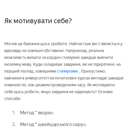
Як мотивувати себе?
Мотив-це бажання щось зробити. Найчастіше він з'являється у
відповідь на зовнішні обставини. Наприклад, реальна
можливість виїхати за кордон стимулює швидше вивчити
іноземну мову. Куди складніше завдання, які не підкріплені, на
перший погляд, зовнішніми
стимулами
. Припустимо,
навчання в університеті на початкових курсах виглядає швидше
повинністю, ніж цікавим проведенням часу. Як мотивувати
себе щось робити, якщо завдання не надихають? Основні
способи:
Метод " якоря»;
Метод " швейцарського сиру»;