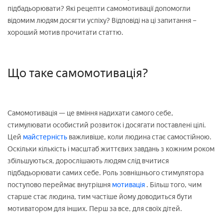
підбадьорювати? Які рецепти самомотивації допомогли
відомим людям досягти успіху? Відповіді на ці запитання –
хороший мотив прочитати статтю.
Що таке самомотивація?
Самомотивація — це вміння надихати самого себе,
стимулювати особистий розвиток і досягати поставлені цілі.
Цей
майстерність
важливіше, коли людина стає самостійною.
Оскільки кількість і масштаб життєвих завдань з кожним роком
збільшуються, дорослішають людям слід вчитися
підбадьорювати самих себе. Роль зовнішнього стимулятора
поступово переймає внутрішня
мотивація
. Більш того, чим
старше стає людина, тим частіше йому доводиться бути
мотиватором для інших. Перш за все, для своїх дітей.