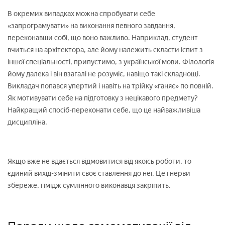
В окремих випадках можна спробувати себе
«запрограмувати» на виконання певного завдання,
переконавши собі, що воно важливо. Наприклад, студент
вчиться на архітектора, але йому належить скласти іспит з
іншої спеціальності, припустимо, з української мови. Філологія
йому далека і він взагалі не розуміє, навіщо такі складнощі.
Викладач попався упертий і навіть на трійку «ганяє» по повній.
Як мотивувати себе на підготовку з нецікавого предмету?
Найкращий спосіб-переконати себе, що це найважливіша
дисципліна.
Якщо вже не вдається відмовитися від якоїсь роботи, то
єдиний вихід-змінити своє ставлення до неї. Це і нерви
збереже, і імідж сумлінного виконавця закріпить.