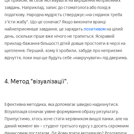
Це прийом, як себе мотивувати на вирішення неприємних
завдань. Наприклад, запис до стоматолога або похід в
податкову. Народна мудрість стверджує:»на сніданок треба
з'їсти жабу". Що це означає? Якщо виконати вранці
найнеприємніше завдання, це зарядить
позитивом
на цілий
день, оскільки гірше вже нічого не трапиться. Яскравий
приклад-бажання більшості дітей довше простояти в черзі на
щеплення. Перший, кому її зробили, забуде про неприємні
відчуття, поки інші ще будуть себе «накручувати» під дверима.
4. Метод "візуалізації".
Ефективна методика, яка допомагає швидко надихнутися.
Візуалізація означає уявне формування образу результату.
Припустимо, хтось хоче стати керівником вищої ланки, але на
даний момент він – студент третього курсу з досить скромним
фінансовим достатком. Де йому взяти мотивацію? Розглядати