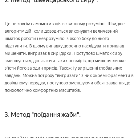
Це не зовсім самомотивація в звичному розумінні. Швидше-
алгоритм дій, коли доводиться виконувати величезний
шматок роботи і незрозуміло, з якого боку до нього
підступити. В цьому випадку доречно наслідувати приклад
мишеняти, вигризає в сирі дірки. Поступово шматок сиру
зменшується, досягаючи таких розмірів, що мишеня зможе
з'їсти його за один присід. Також і у вирішенні глобальних
завдань. Можна потроху "вигризати" з них окремі фрагменти в
довільному порядку, поступово зменшуючи обсяг завдання до
психологічно комфортних масштабів.
3. Метод "поїдання жаби".