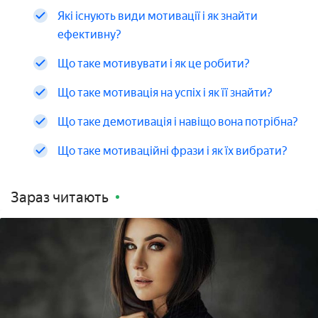
Які існують види мотивації і як знайти
ефективну?
Що таке мотивувати і як це робити?
Що таке мотивація на успіх і як її знайти?
Що таке демотивація і навіщо вона потрібна?
Що таке мотиваційні фрази і як їх вибрати?
Зараз читають