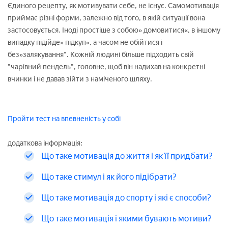
Єдиного рецепту, як мотивувати себе, не існує. Самомотивація
приймає різні форми, залежно від того, в якій ситуації вона
застосовується. Іноді простіше з собою» домовитися«, в іншому
випадку підійде» підкуп«, а часом не обійтися і
без»залякування". Кожній людині більше підходить свій
"чарівний пендель", головне, щоб він надихав на конкретні
вчинки і не давав зійти з наміченого шляху.
Пройти тест на впевненість у собі
додаткова інформація:
Що таке мотивація до життя і як її придбати?
Що таке стимул і як його підібрати?
Що таке мотивація до спорту і які є способи?
Що таке мотивація і якими бувають мотиви?