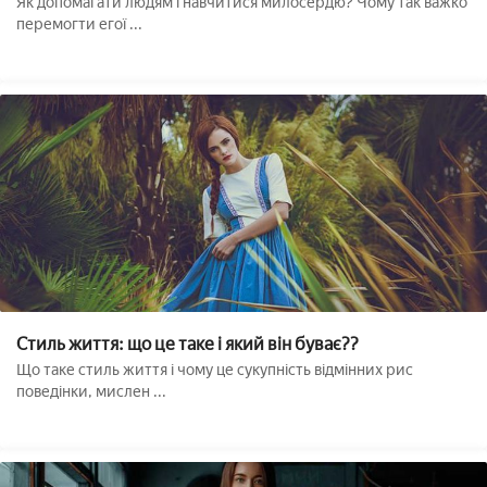
Як допомагати людям і навчитися милосердю? Чому так важко
перемогти егої ...
Стиль життя: що це таке і який він буває??
Що таке стиль життя і чому це сукупність відмінних рис
поведінки, мислен ...