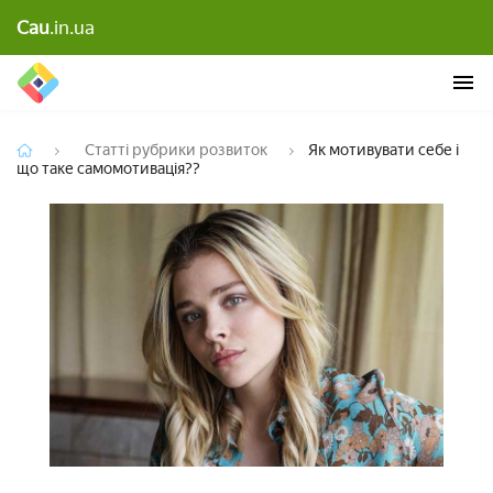
Cau
.in.ua
Як мотивувати себе і що таке самомотивація??
Статті рубрики розвиток
Як мотивувати себе і
що таке самомотивація??