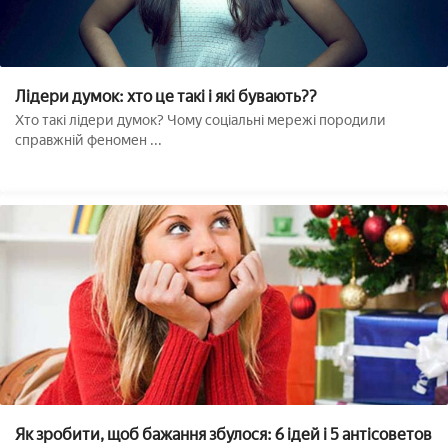
Лідери думок: хто це такі і які бувають??
Хто такі лідери думок? Чому соціальні мережі породили
справжній феномен ...
Як зробити, щоб бажання збулося: 6 ідей і 5 антісоветов