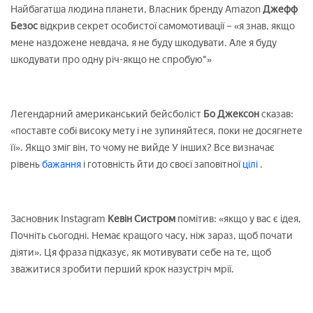
Найбагатша людина планети, Власник бренду Amazon
Джефф
Безос
відкрив секрет особистої самомотивації – «я знав, якщо
мене наздожене невдача, я не буду шкодувати. Але я буду
шкодувати про одну річ-якщо не спробую"»
Легендарний американський бейсболіст
Бо Джексон
сказав:
«поставте собі високу мету і не зупиняйтеся, поки не досягнете
її». Якщо зміг він, то чому не вийде У інших? Все визначає
рівень
бажання
і готовність йти до своєї заповітної
цілі
.
Засновник Instagram
Кевін Систром
помітив: «якщо у вас є ідея,
Почніть сьогодні. Немає кращого часу, ніж зараз, щоб почати
діяти». Ця фраза підказує, як мотивувати себе на те, щоб
зважитися зробити перший крок назустріч мрії.