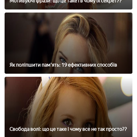
Мотивуючі фрази: що це таке і в чому їх секрет??
Як поліпшити пам'ять: 19 ефективних способів
Свобода волі: що це таке і чому все не так просто??