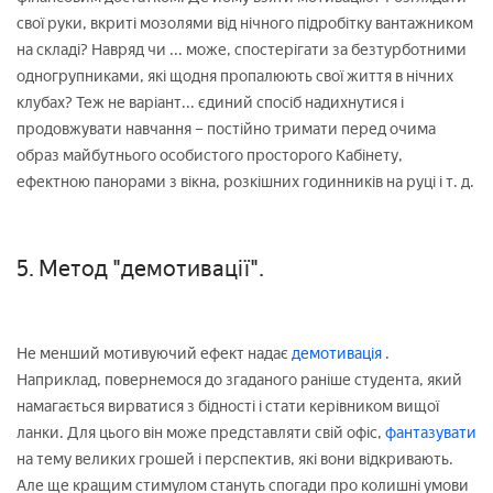
свої руки, вкриті мозолями від нічного підробітку вантажником
на складі? Навряд чи ... може, спостерігати за безтурботними
одногрупниками, які щодня пропалюють свої життя в нічних
клубах? Теж не варіант... єдиний спосіб надихнутися і
продовжувати навчання – постійно тримати перед очима
образ майбутнього особистого просторого Кабінету,
ефектною панорами з вікна, розкішних годинників на руці і т. д.
5. Метод "демотивації".
Не менший мотивуючий ефект надає
демотивація
.
Наприклад, повернемося до згаданого раніше студента, який
намагається вирватися з бідності і стати керівником вищої
ланки. Для цього він може представляти свій офіс,
фантазувати
на тему великих грошей і перспектив, які вони відкривають.
Але ще кращим стимулом стануть спогади про колишні умови