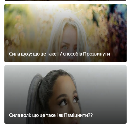
Сила духу: що це таке і 7 способів її розвинути
Сила волі: що це таке і як її зміцнити??