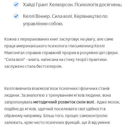
Хайді Грант Хелворсон. Психологія досягнень;
Келлі Віннер. Сила волі. Керівництво по
управлінню собою.
Кожна з перерахованих книг заслуговує на увагу, але саме
праця американського психолога і письменниці Келлі
Макгонігал справив справжній прорив в розумінні цієї сфери.
"Сила волі" - книга, написана на стику теорії і практики,
заслужено стала бестселером.
Келлі вивчила взаємозв'язок психічних і фізичних станів
людини. За аналогією з тренуванням м'язів людини, вона
запропонувала
методичний розвиток сили волі
. Адже мозок,
подібно до м'язів, здатний посилювати свої здібності в
обраному напрямку. Більш того, процес самоконтролю
залежить, крім чисто психічних функцій, ще й від уміння