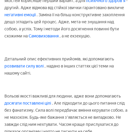
якостей корисніше перший варіант, а для
психічного здоров'я
-
другий. Адже відмова від стійкої звички гарантовано викличе
негативні емоції
. Заміна її на більш конструктивне захоплення
дещо згладить цей процес. Адже, мета-не знущання над
собою, а успіх. Тому і методи його досягнення повинні бути
схожими на
Самовиховання
, а не екзекуцію.
Детальний опис ефективних прийомів, які допомагають
розвивати силу волі
, надано в інших статтях цієї теми на
нашому сайті.
Вольові якості важливі для людини, адже вони допомагають
досягати поставлені цілі
. Але підходити до цього питання слід
без фанатизму. Сила волі передбачає вміння керувати собою, а
не мазохізм. Будь-яке бажання з'являється не випадково. Не
завжди слід ним нехтувати. Часом краще прислухатися до
підказок організму і надто не тиснути на себе.