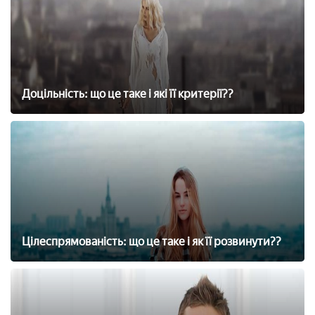
Доцільність: що це таке і які її критерії??
Цілеспрямованість: що це таке і як її розвинути??