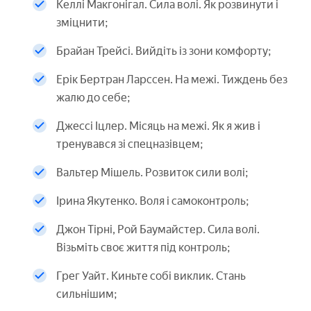
Келлі Макгонігал. Сила волі. Як розвинути і
зміцнити;
Брайан Трейсі. Вийдіть із зони комфорту;
Ерік Бертран Ларссен. На межі. Тиждень без
жалю до себе;
Джессі Іцлер. Місяць на межі. Як я жив і
тренувався зі спецназівцем;
Вальтер Мішель. Розвиток сили волі;
Ірина Якутенко. Воля і самоконтроль;
Джон Тірні, Рой Баумайстер. Сила волі.
Візьміть своє життя під контроль;
Грег Уайт. Киньте собі виклик. Стань
сильнішим;