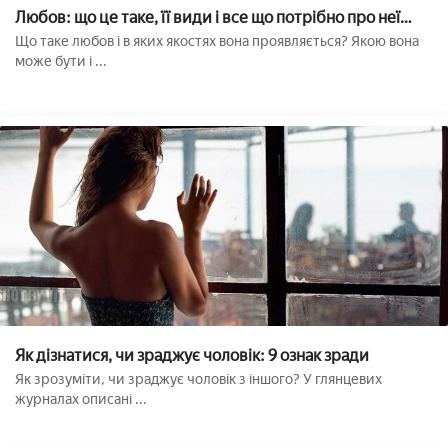
Любов: що це таке, її види і все що потрібно про неї
знати
Що таке любов і в яких якостях вона проявляється? Якою вона
може бути і ...
Як дізнатися, чи зраджує чоловік: 9 ознак зради
Як зрозуміти, чи зраджує чоловік з іншого? У глянцевих
журналах описані ...