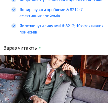
Як вирішувати проблеми & 8212; 7
ефективних прийомів
Як розвинути силу волі & 8212; 10 ефективних
прийомів
Зараз читають