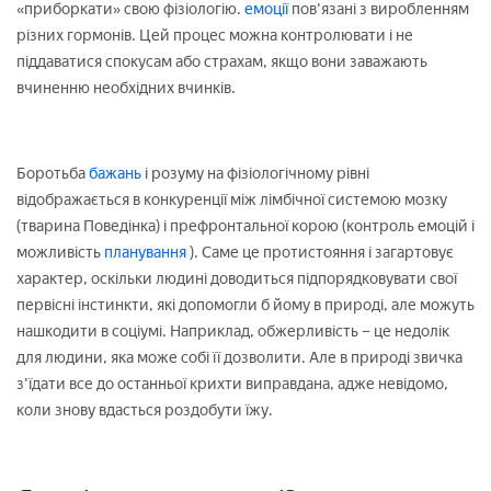
«приборкати» свою фізіологію.
емоції
пов'язані з виробленням
різних гормонів. Цей процес можна контролювати і не
піддаватися спокусам або страхам, якщо вони заважають
вчиненню необхідних вчинків.
Боротьба
бажань
і розуму на фізіологічному рівні
відображається в конкуренції між лімбічної системою мозку
(тварина Поведінка) і префронтальної корою (контроль емоцій і
можливість
планування
). Саме це протистояння і загартовує
характер, оскільки людині доводиться підпорядковувати свої
первісні інстинкти, які допомогли б йому в природі, але можуть
нашкодити в соціумі. Наприклад, обжерливість – це недолік
для людини, яка може собі її дозволити. Але в природі звичка
з'їдати все до останньої крихти виправдана, адже невідомо,
коли знову вдасться роздобути їжу.