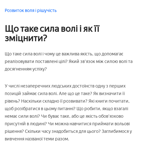
Розвиток
воля і рішучість
Що таке сила волі і як її
зміцнити?
Що таке сила волі і чому це важлива якість, що допомагає
реалізовувати поставлені цілі? Який зв'язок між силою волі та
досягненням успіху?
У числі незаперечних людських достоїнств одну з перших
позицій займає сила волі. Але що це таке? Як визначити її
рівень? Наскільки складно її розвивати? Які книги почитати,
щоб розібратися в цьому питанні? Що робити, якщо взагалі
немає сили волі? Чи буває таке, або це якість обов'язково
присутній в людині? Чи можна навчитися приймати вольові
рішення? Скільки часу знадобиться для цього? Заглибимося у
вивчення названої теми разом.