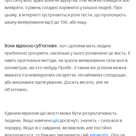
про силу волі, адже вона не відчутна. Її не можна помацати або
виміряти, її рівень складно порівняти у кількох людей. При
цьому, в інтернеті зустрічаються різні тести, що пропонують
шкалу вимірювання від 0 до 100, або іншу.
Вони відносно суб'єктивні
, хоч і допомагають людині
приблизно зрозуміти, наскільки у нього розвинене це якість. Є
навіть оригінальні методи, на зразок вимірювання сили волі в
кілометрах, які хто-небудь Пробіг. З таким же успіхом можна
вважати її в невикурених сигаретах, незайманих солодощах,
або виконаних підтягуваннях. Досить весело, але не
об'єктивно.
Єдиним мірилом цієї якості може бути результативність
людини. Якщо намічені
цілі
досягнуті, значить – сила волі в
порядку. Якщо ж є завдання, які важливі, але постійно
відкладаються, то бажано зміцнювати свій
характер
. Про це