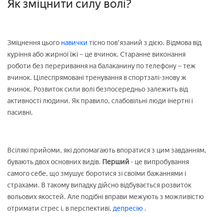
Як зміцнити силу волі?
Зміцнення цього
навички
тісно пов'язаний з дією. Відмова від
куріння або жирної їжі – це вчинок. Старанне виконання
роботи без переривання на балаканину по телефону – теж
вчинок. Цілеспрямовані тренування в спортзалі-знову ж
вчинок. Розвиток сили волі безпосередньо залежить від
активності людини. Як правило, слабовільні люди інертні і
пасивні.
Всілякі прийоми, які допомагають впоратися з цим завданням,
бувають двох основних видів.
Перший
- це випробування
самого себе, що змушує боротися зі своїми бажаннями і
страхами. В такому випадку дійсно відбувається розвиток
вольових якостей. Але подібні вправи межують з можливістю
отримати стрес і, в перспективі,
депресію
.