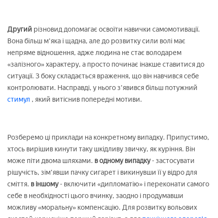
Другий
різновид допомагає освоїти навички самомотивації.
Вона більш м'яка і щадна, але до розвитку сили волі має
непряме відношення, адже людина не стає володарем
«залізного» характеру, а просто починає інакше ставитися до
ситуації. З боку складається враження, що він навчився себе
контролювати. Насправді, у нього з'явився більш потужний
стимул
, який витіснив попередні мотиви.
Розберемо ці приклади на конкретному випадку. Припустимо,
хтось вирішив кинути таку шкідливу звичку, як куріння. Він
може піти двома шляхами.
в одному випадку
- застосувати
рішучість, зім'явши пачку сигарет і викинувши її у відро для
сміття.
в іншому
- включити «дипломатію» і переконати самого
себе в необхідності цього вчинку, заодно і продумавши
можливу «моральну» компенсацію. Для розвитку вольових