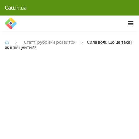
Cau
.in.ua
Сила волі: що це таке і як її зміцнити??
Статті рубрики розвиток
Сила волі: що це таке і
як її зміцнити??