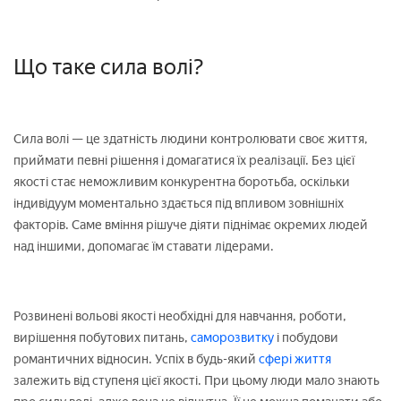
Що таке сила волі?
Сила волі — це здатність людини контролювати своє життя,
приймати певні рішення і домагатися їх реалізації. Без цієї
якості стає неможливим конкурентна боротьба, оскільки
індивідуум моментально здається під впливом зовнішніх
факторів. Саме вміння рішуче діяти піднімає окремих людей
над іншими, допомагає їм ставати лідерами.
Розвинені вольові якості необхідні для навчання, роботи,
вирішення побутових питань,
саморозвитку
і побудови
романтичних відносин. Успіх в будь-який
сфері життя
залежить від ступеня цієї якості. При цьому люди мало знають