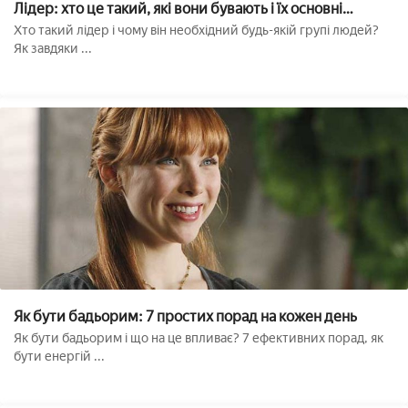
Лідер: хто це такий, які вони бувають і їх основні
ознаки??
Хто такий лідер і чому він необхідний будь-якій групі людей?
Як завдяки ...
Як бути бадьорим: 7 простих порад на кожен день
Як бути бадьорим і що на це впливає? 7 ефективних порад, як
бути енергій ...