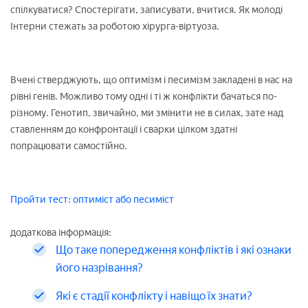
спілкуватися? Спостерігати, записувати, вчитися. Як молоді
Інтерни стежать за роботою хірурга-віртуоза.
Вчені стверджують, що оптимізм і песимізм закладені в нас на
рівні генів. Можливо тому одні і ті ж конфлікти бачаться по-
різному. Генотип, звичайно, ми змінити не в силах, зате над
ставленням до конфронтації і сварки цілком здатні
попрацювати самостійно.
Пройти тест: оптиміст або песиміст
додаткова інформація:
Що таке попередження конфліктів і які ознаки
його назрівання?
Які є стадії конфлікту і навіщо їх знати?