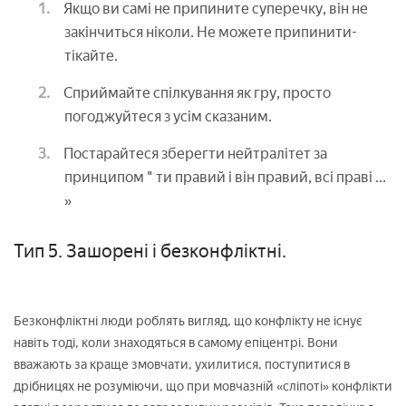
Якщо ви самі не припините суперечку, він не
закінчиться ніколи. Не можете припинити-
тікайте.
Сприймайте спілкування як гру, просто
погоджуйтеся з усім сказаним.
Постарайтеся зберегти нейтралітет за
принципом " ти правий і він правий, всі праві ...
»
Тип 5. Зашорені і безконфліктні.
Безконфліктні люди роблять вигляд, що конфлікту не існує
навіть тоді, коли знаходяться в самому епіцентрі. Вони
вважають за краще змовчати, ухилитися, поступитися в
дрібницях не розуміючи, що при мовчазній «сліпоті» конфлікти