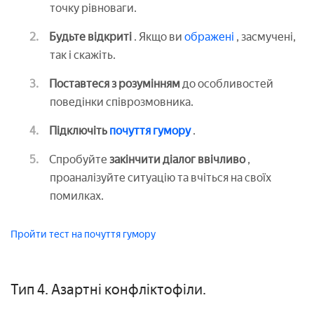
точку рівноваги.
Будьте відкриті
. Якщо ви
ображені
, засмучені,
так і скажіть.
Поставтеся з розумінням
до особливостей
поведінки співрозмовника.
Підключіть
почуття гумору
.
Спробуйте
закінчити діалог ввічливо
,
проаналізуйте ситуацію та вчіться на своїх
помилках.
Пройти тест на почуття гумору
Тип 4. Азартні конфліктофіли.