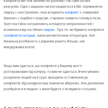
Конфлікти ми теж бачимо по-різному і так само на них
реагуємо. Одні з шашкою наголо кидаються в бій, порівнюючи
сварку з «екстримом». Інші асоціюють
конфлікт
з «павукової
банкою» і, подібно страусам, старанно ховають голову в пісок.
Треті постійно потрапляють в епіцентр неприємностей і
втомилися від постійних
сварки
. Про те, які бувають конфлікти
і
конфліктні ситуації
, написані мегатонни літератури. Але
банальна розбіжність з рідними ранить більше, ніж
міждержавні колізії.
Якщо вам здається, що конфлікти у Вашому житті
розтиражовані під копірку, то вам не здається. Вчені умовно
розділили людей на 6 груп, виходячи зі ставлення до
конфліктів. Від конфронтації знання не вбереже. Але допоможе
розібратися в людині, з яким будете з'ясовувати стосунки.