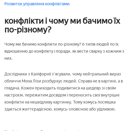
Розвиток
управління конфліктами
конфлікти і чому ми бачимо їх
по-різному?
Чому ми бачимо конфлікти по-різному? 6 типів людей по їх
відношенню до конфлікту і поради, як вести сварку з кожним з
них.
Дослідники з Каліфорнії з'ясували, чому нейтральний вираз
обличчя Мона Лізи розбурхує людей. Справа не в картині, а в
глядача. Кожен приходить подивитися на шедевр зі своїм
настроєм, пережитим досвідом і переносить свої внутрішні
конфлікти на нешкідливу картинку. Тому комусь посмішка
здається життєрадісною, комусь-зловісною або уїдливою.