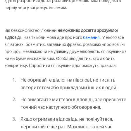
здатні розростися до загрозливих розмірів. Така поведінка в
першу чергу загрожує їм самим.
Від безконфліктної людини
неможливо досягти зрозумілої
відповіді
. Навіть коли мова йде про його
бажання
. У нього все
в півтонах, розмитих, загальних фразах, розмовах «про все і ні
про що». Незважаючи на удавану дружелюбність, спілкування з
ними буває виснажливим. Особливо для тих, хто любить
конкретику. Спростити спілкування допоможуть правила:
Не обривайте діалог на півслові, не тисніть
авторитетом або прикладами інших людей.
Не вимагайте миттєвої відповіді, але призначте
точний час наступного обговорення.
Якщо отримали відповідь, не полінуйтеся,
перепитайте ще раз. Можливо, за цей час