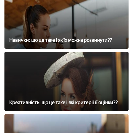
Навички: що це таке і як їх можна розвинути??
Креативність: що це таке і які критерії її оцінки??