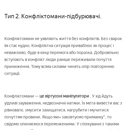
Тип 2. Конфліктомани-підбурювачі.
Конфліктомани не уявляють життя без конфліктів. Без сварок
їм стає нудно. Конфліктна ситуація приваблює як процес і
неважливо, буде в кінці перемога або поразка. Добровільно
вступають в конфлікт люди раніше переживали почуття
приниження. Тому всіма силами чинять опір повторенню
ситуації.
Конфліктомани —
це віртуозні маніпулятори
. У хід йдуть
уїдливі зауваження, недвозначні натяки. Їх мета-вивести вас з
рівноваги, змусити захищатися, нагрубити і мучитися
почуттям провини. Якщо ми» заковтуємо приманку", то
свідомо опиняємося переможеними. У спілкуванні з такими