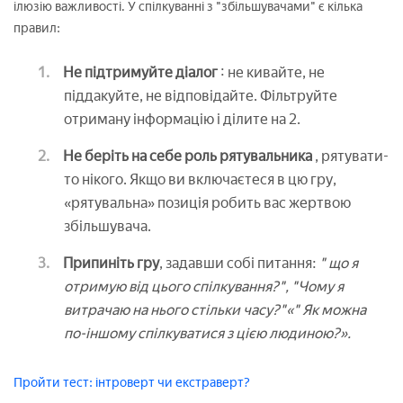
ілюзію важливості. У спілкуванні з "збільшувачами" є кілька
правил:
Не підтримуйте діалог
: не кивайте, не
піддакуйте, не відповідайте. Фільтруйте
отриману інформацію і ділите на 2.
Не беріть на себе роль рятувальника
, рятувати-
то нікого. Якщо ви включаєтеся в цю гру,
«рятувальна» позиція робить вас жертвою
збільшувача.
Припиніть гру
, задавши собі питання:
" що я
отримую від цього спілкування?", "Чому я
витрачаю на нього стільки часу?"«" Як можна
по-іншому спілкуватися з цією людиною?».
Пройти тест: інтроверт чи екстраверт?