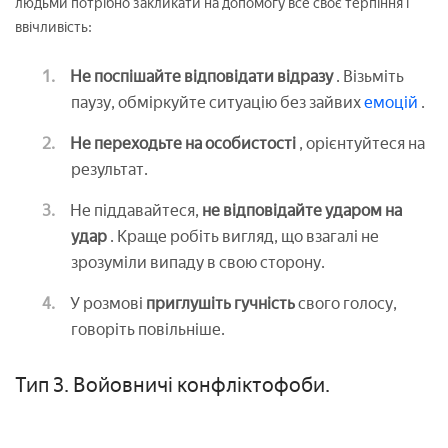
людьми потрібно закликати на допомогу все своє терпіння і
ввічливість:
Не поспішайте відповідати відразу
. Візьміть
паузу, обміркуйте ситуацію без зайвих
емоцій
.
Не переходьте на особистості
, орієнтуйтеся на
результат.
Не піддавайтеся,
не відповідайте ударом на
удар
. Краще робіть вигляд, що взагалі не
зрозуміли випаду в свою сторону.
У розмові
приглушіть гучність
свого голосу,
говоріть повільніше.
Тип 3. Войовничі конфліктофоби.