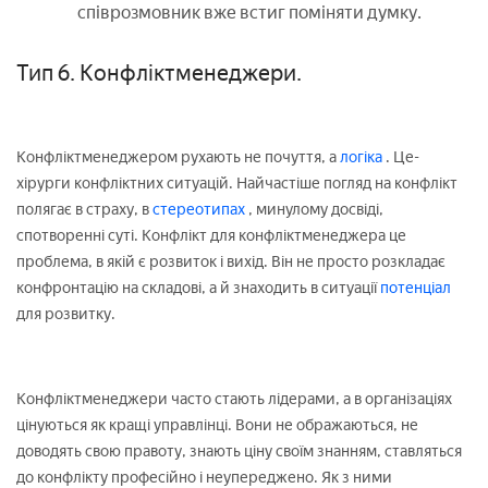
співрозмовник вже встиг поміняти думку.
Тип 6. Конфліктменеджери.
Конфліктменеджером рухають не почуття, а
логіка
. Це-
хірурги конфліктних ситуацій. Найчастіше погляд на конфлікт
полягає в страху, в
стереотипах
, минулому досвіді,
спотворенні суті. Конфлікт для конфліктменеджера це
проблема, в якій є розвиток і вихід. Він не просто розкладає
конфронтацію на складові, а й знаходить в ситуації
потенціал
для розвитку.
Конфліктменеджери часто стають лідерами, а в організаціях
цінуються як кращі управлінці. Вони не ображаються, не
доводять свою правоту, знають ціну своїм знанням, ставляться
до конфлікту професійно і неупереджено. Як з ними