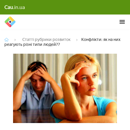
Конфлікти: як на них реагують різні типи
Cau
.in.ua
людей??
Статті рубрики розвиток
Конфлікти: як на них
реагують різні типи людей??