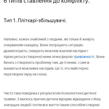
6 типів ставлення до конфлікту.
Тип 1. Пліткарі-збільшувачі.
Напевно, кожен знайомий з людьми, які тільки й живуть
очікуванням скандалу. Вони погіршують ситуацію,
драматизують, смакують можливі жахливі наслідки і
підписуються створеної ними атмосферою
тривожності
. Вони
бачать і створюють проблему там, де її немає, і самі ж
жахаються можливих наслідків. Це ті, хто майстерно
перетворює муху на слона.
Часто така поведінка є результатом психологічної дитячої
травми. З якихось причин дитина відчуває відкидання з боку
значущих людей і потім все життя таким способом створює