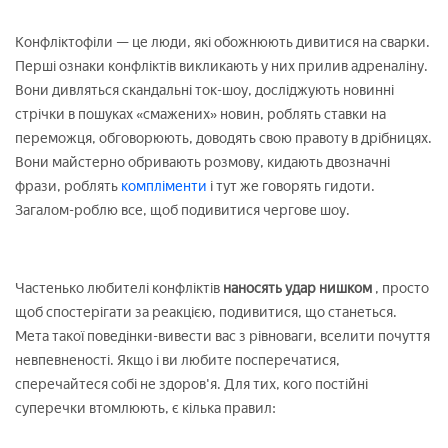
Конфліктофіли — це люди, які обожнюють дивитися на сварки.
Перші ознаки конфліктів викликають у них прилив адреналіну.
Вони дивляться скандальні ток-шоу, досліджують новинні
стрічки в пошуках «смажених» новин, роблять ставки на
переможця, обговорюють, доводять свою правоту в дрібницях.
Вони майстерно обривають розмову, кидають двозначні
фрази, роблять
компліменти
і тут же говорять гидоти.
Загалом-роблю все, щоб подивитися чергове шоу.
Частенько любителі конфліктів
наносять удар нишком
, просто
щоб спостерігати за реакцією, подивитися, що станеться.
Мета такої поведінки-вивести вас з рівноваги, вселити почуття
невпевненості. Якщо і ви любите посперечатися,
сперечайтеся собі не здоров'я. Для тих, кого постійні
суперечки втомлюють, є кілька правил: