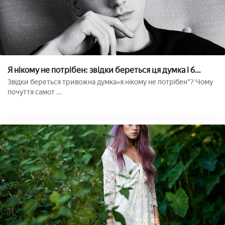
Я нікому не потрібен: звідки береться ця думка і 6
рішень
Звідки береться тривожна думка»я нікому не потрібен"? Чому
почуття самот ...