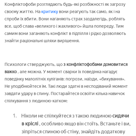
Конфліктофоби розглядають будь-які розбіжності як загрозу
своєму життю. На
критику
вони реагують так само, як і на
спроби їх вбити. Вони наганяють страх заздалегідь, роблять
все, щоб слава «великого і жахливого» йшла попереду. Тим
самим вони заганяють конфлікт в підпілля і рідко дозволяють
знайти раціональні шляхи вирішення.
Психологи стверджують, що
з конфліктофобами домовитися
важко
, але можна. У момент сварки їх поведінка нагадує
поведінку малолітніх хуліганів: погрози, наїзди, «бикування».
Не уподібнюйтеся їм. Такі люди здатні в несподіваний момент
завдати удару в спину. Постарайтеся освоїти кілька навичок
спілкування з людиною-катком:
Ніколи не спілкуйтеся з такою людиною
сидячи
в кріслі
, особливо якщо він стоїть. Встаньте і ви,
зіпріться спиною об стіну, знайдіть додаткову