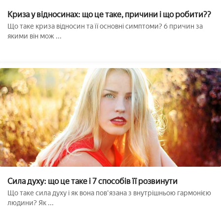
Криза у відносинах: що це таке, причини і що робити??
Що таке криза відносин та її основні симптоми? 6 причин за
якими він мож ...
Сила духу: що це таке і 7 способів її розвинути
Що таке сила духу і як вона пов'язана з внутрішньою гармонією
людини? Як ...