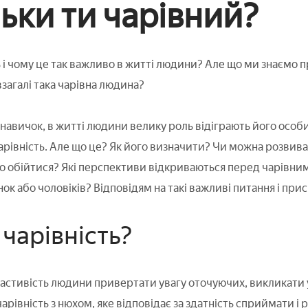
льки ти чарівний?
 і чому це так важливо в житті людини? Але що ми знаємо пр
загалі така чарівна людина?
навичок, в житті людини велику роль відіграють його особи
рівність. Але що це? Як його визначити? Чи можна розвиват
о обійтися? Які перспективи відкриваються перед чарівни
ок або чоловіків? Відповідям на такі важливі питання і прис
чарівність?
ластивість людини привертати увагу оточуючих, викликати у
арівність з нюхом, яке відповідає за здатність сприймати і 