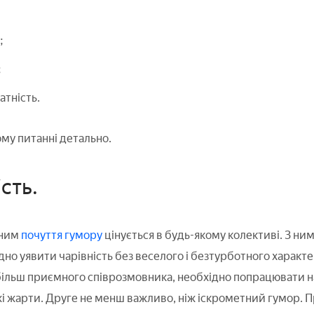
;
;
тність.
му питанні детально.
сть.
еним
почуття гумору
цінується в будь-якому колективі. З ни
но уявити чарівність без веселого і безтурботного характе
ільш приємного співрозмовника, необхідно попрацювати на
і жарти. Друге не менш важливо, ніж іскрометний гумор. 