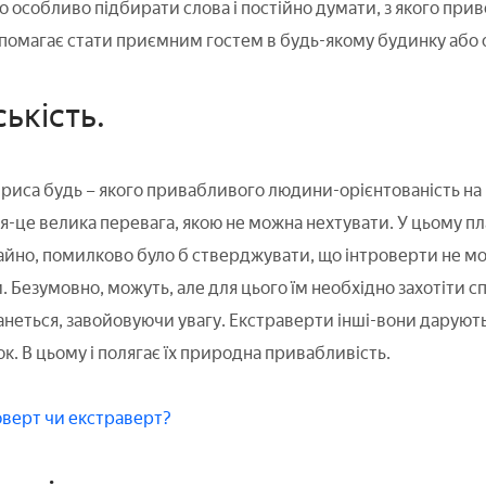
но особливо підбирати слова і постійно думати, з якого пр
опомагає стати приємним гостем в будь-якому будинку або о
ькість.
риса будь – якого привабливого людини-орієнтованість на
я-це велика перевага, якою не можна нехтувати. У цьому пл
чайно, помилково було б стверджувати, що інтроверти не 
 Безумовно, можуть, але для цього їм необхідно захотіти сп
анеться, завойовуючи увагу. Екстраверти інші-вони дарують 
ок. В цьому і полягає їх природна привабливість.
оверт чи екстраверт?