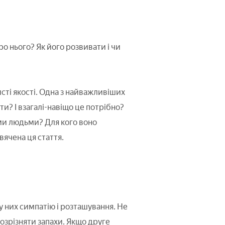
о нього? Як його розвивати і чи
сті якості. Одна з найважливіших
и? І взагалі-навіщо це потрібно?
ми людьми? Для кого воно
вячена ця стаття.
 них симпатію і розташування. Не
розрізняти запахи. Якщо друге