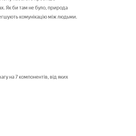
х. Як би там не було, природа
полегшують комунікацію між людьми.
гу на 7 компонентів, від яких