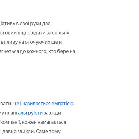
іативу в свої руки дає
товий відповідати за спільну
нь впливу на оточуючих ще н
ягнеться до кожного, хто бере на
ивати.
це і називається емпатією
.
му плані
альтруїсти
завжди
 компанії, кожен намагається
і давно звикли. Саме тому