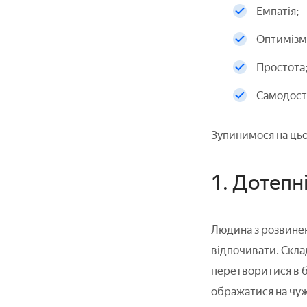
Емпатія;
Оптимізм
Простота
Самодоста
Зупинимося на цьо
1. Дотепні
Людина з розвин
відпочивати. Склад
перетворитися в б
ображатися на чуж