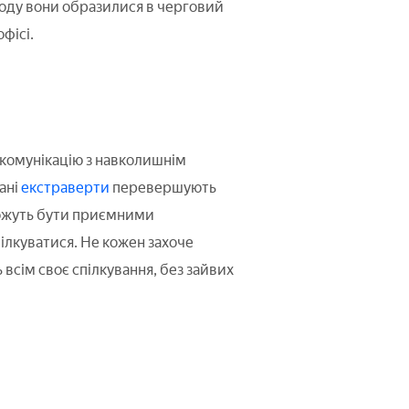
иводу вони образилися в черговий
фісі.
 комунікацію з навколишнім
ані
екстраверти
перевершують
можуть бути приємними
ілкуватися. Не кожен захоче
всім своє спілкування, без зайвих