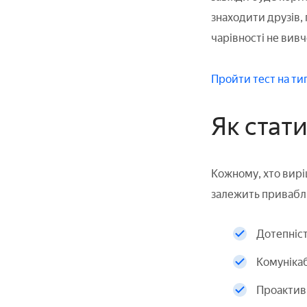
знаходити друзів,
чарівності не вивч
Пройти тест на ти
Як стат
Кожному, хто виріш
залежить привабл
Дотепніст
Комунікаб
Проактивн