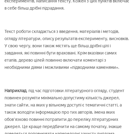
експериментів, написання тексту. Кожен з цих пунктів включає
в себе більш дрібні підзадання.
Текст роботи складається з введення, матеріалів і методів,
огляду літератури, опису результатів експерименту, висновків.
У свою чергу, вони також містять ще більш дрібні цілі і
завдання, які повинні бути враховані. Крім вказівки самих
етапів, дерево цілей повинно включати коментарі з
необхідними діями і можливими «підводними каменями».
Наприклад
, під час підготовки літературного огляду, студент
повинен розуміти мінімально допустиму кількість джерел,
знати сайти, на яких у вільному доступі є тематичні статті, а
також володіти інформацією про тих авторів, імена яких
обов'язково повинні потрапити до переліку літературних
джерел. Це краще передбачити на самому початку, інакше
доведеться доповнювати напередодні захисту диплома.