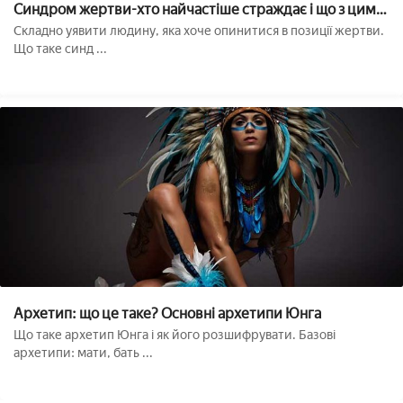
Синдром жертви-хто найчастіше страждає і що з цим
робити??
Складно уявити людину, яка хоче опинитися в позиції жертви.
Що таке синд ...
Архетип: що це таке? Основні архетипи Юнга
Що таке архетип Юнга і як його розшифрувати. Базові
архетипи: мати, бать ...