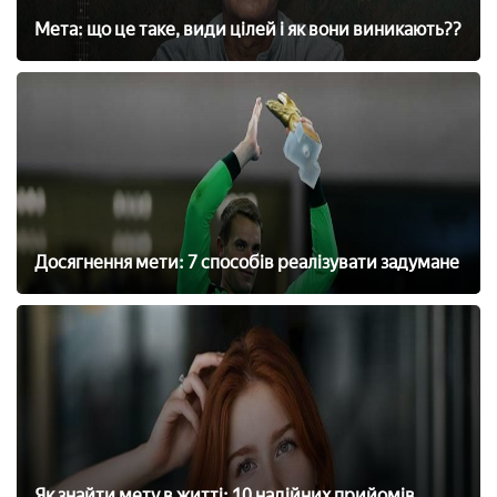
Мета: що це таке, види цілей і як вони виникають??
Досягнення мети: 7 способів реалізувати задумане
Як знайти мету в житті: 10 надійних прийомів