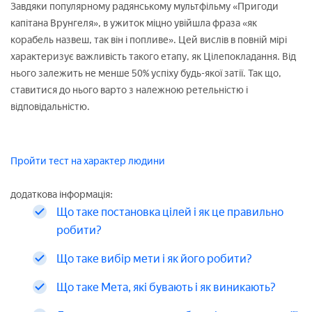
Завдяки популярному радянському мультфільму «Пригоди
капітана Врунгеля», в ужиток міцно увійшла фраза «як
корабель назвеш, так він і попливе». Цей вислів в повній мірі
характеризує важливість такого етапу, як Цілепокладання. Від
нього залежить не менше 50% успіху будь-якої затії. Так що,
ставитися до нього варто з належною ретельністю і
відповідальністю.
Пройти тест на характер людини
додаткова інформація:
Що таке постановка цілей і як це правильно
робити?
Що таке вибір мети і як його робити?
Що таке Мета, які бувають і як виникають?