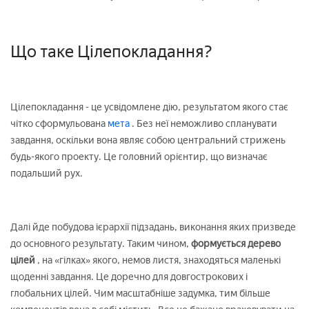
Що таке Цілепокладання?
Цілепокладання - це усвідомлене дію, результатом якого стає
чітко сформульована
мета
. Без неї неможливо спланувати
завдання, оскільки вона являє собою центральний стрижень
будь-якого проекту. Це головний орієнтир, що визначає
подальший рух.
Далі йде побудова ієрархії підзадань, виконання яких призведе
до основного результату. Таким чином,
формується дерево
цілей
, на «гілках» якого, немов листя, знаходяться маленькі
щоденні завдання. Це доречно для довгострокових і
глобальних цілей. Чим масштабніше задумка, тим більше