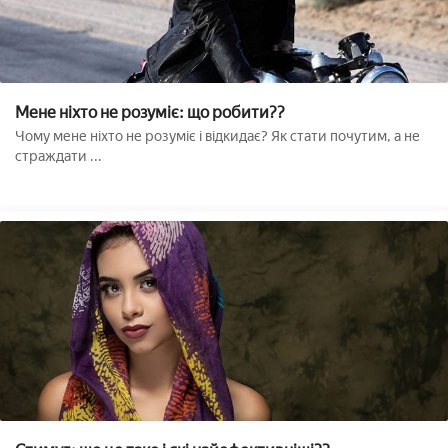
Мене ніхто не розуміє: що робити??
Чому мене ніхто не розуміє і відкидає? Як стати почутим, а не
страждати ...