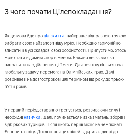
З чого почати Цілепокладання?
Якщо мова йде про
цілі життя
, найкраще відправною точкою
вибрати свою найзаповітнішу мрію. Необхідно гармонійно
вписати її в усі складові своєї особистості. Припустимо, хтось
мріє стати відомим спортсменом. Бажано весь свій світ
направити на здійснення цієї мети. Для початку він визначає
глобальну задачу-перемога на Олімпійських іграх. Далі
розбиває її на довгострокові цілі терміном від року до трьох-
п'яти років.
У перший період старанно тренується, розвиваючи силу і
необхідні
навички
. Далі, починається низка змагань, зборів і
відбіркових турнірів. Після цього, перші місця на чемпіонаті
Європи та світу. Досягнення цих цілей відкриває двері до