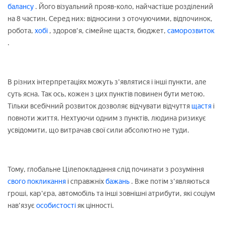
балансу
. Його візуальний прояв-коло, найчастіше розділений
на 8 частин. Серед них: відносини з оточуючими, відпочинок,
робота,
хобі
, здоров'я, сімейне щастя, бюджет,
саморозвиток
.
В різних інтерпретаціях можуть з'являтися і інші пункти, але
суть ясна. Так ось, кожен з цих пунктів повинен бути метою.
Тільки всебічний розвиток дозволяє відчувати відчуття
щастя
і
повноти життя. Нехтуючи одним з пунктів, людина ризикує
усвідомити, що витрачав свої сили абсолютно не туди.
Тому, глобальне Цілепокладання слід починати з розуміння
свого покликання
і справжніх
бажань
. Вже потім з'являються
гроші, кар'єра, автомобіль та інші зовнішні атрибути, які соціум
нав'язує
особистості
як цінності.