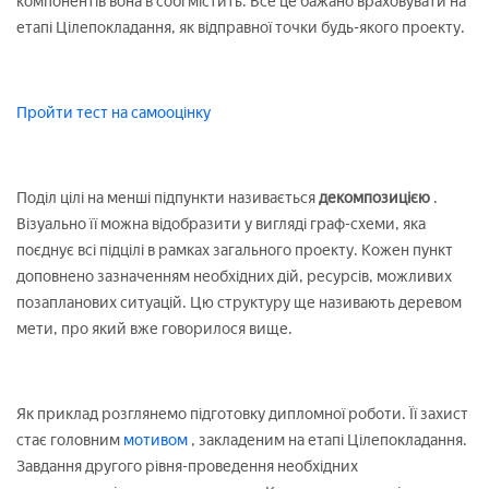
компонентів вона в собі містить. Все це бажано враховувати на
етапі Цілепокладання, як відправної точки будь-якого проекту.
Пройти тест на самооцінку
Поділ цілі на менші підпункти називається
декомпозицією
.
Візуально її можна відобразити у вигляді граф-схеми, яка
поєднує всі підцілі в рамках загального проекту. Кожен пункт
доповнено зазначенням необхідних дій, ресурсів, можливих
позапланових ситуацій. Цю структуру ще називають деревом
мети, про який вже говорилося вище.
Як приклад розглянемо підготовку дипломної роботи. Її захист
стає головним
мотивом
, закладеним на етапі Цілепокладання.
Завдання другого рівня-проведення необхідних