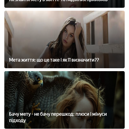
Мета життя: що це таке і як її визначити??
Бачу мету - не бачу перешкод: плюси і мінуси
підходу