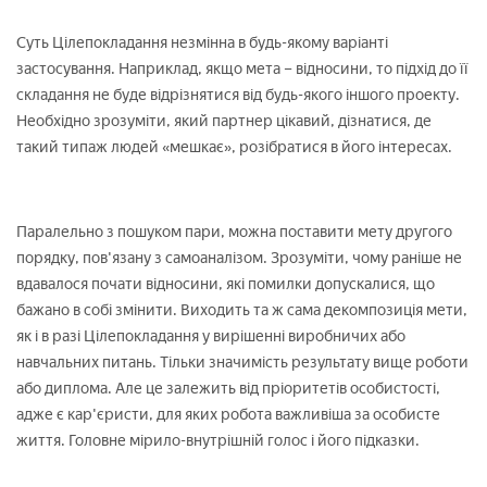
Суть Цілепокладання незмінна в будь-якому варіанті
застосування. Наприклад, якщо мета – відносини, то підхід до її
складання не буде відрізнятися від будь-якого іншого проекту.
Необхідно зрозуміти, який партнер цікавий, дізнатися, де
такий типаж людей «мешкає», розібратися в його інтересах.
Паралельно з пошуком пари, можна поставити мету другого
порядку, пов'язану з самоаналізом. Зрозуміти, чому раніше не
вдавалося почати відносини, які помилки допускалися, що
бажано в собі змінити. Виходить та ж сама декомпозиція мети,
як і в разі Цілепокладання у вирішенні виробничих або
навчальних питань. Тільки значимість результату вище роботи
або диплома. Але це залежить від пріоритетів особистості,
адже є кар'єристи, для яких робота важливіша за особисте
життя. Головне мірило-внутрішній голос і його підказки.