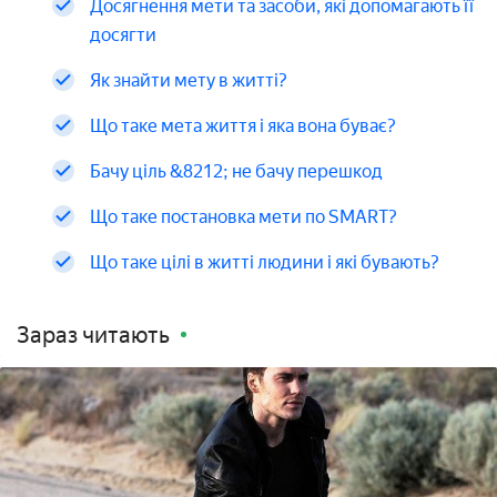
Досягнення мети та засоби, які допомагають її
досягти
Як знайти мету в житті?
Що таке мета життя і яка вона буває?
Бачу ціль &8212; не бачу перешкод
Що таке постановка мети по SMART?
Що таке цілі в житті людини і які бувають?
Зараз читають