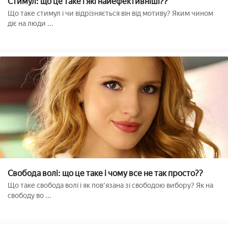
Стимул: що це таке і які найефективніші??
Що таке стимул і чи відрізняється він від мотиву? Яким чином
діє на люди ...
Свобода волі: що це таке і чому все не так просто??
Що таке свобода волі і як пов'язана зі свободою вибору? Як на
свободу во ...