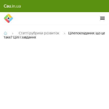
Cau
.in.ua
Цілепокладання: що це таке? Цілі і завдання
Статті рубрики розвиток
Цілепокладання: що це
таке? Цілі і завдання