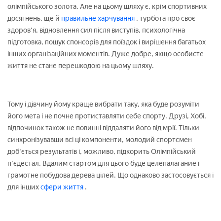
олімпійського золота. Але на цьому шляху є, крім спортивних
досягнень, ще й
правильне харчування
, турбота про своє
здоров'я, відновлення сил після виступів, психологічна
підготовка, пошук спонсорів для поїздок і вирішення багатьох
інших організаційних моментів. Дуже добре, якщо особисте
життя не стане перешкодою на цьому шляху.
Тому і дівчину йому краще вибрати таку, яка буде розуміти
його мета і не почне протиставляти себе спорту. Друзі, Хобі,
відпочинок також не повинні віддаляти його від мрії. Тільки
синхронізувавши всі ці компоненти, молодий спортсмен
доб'ється результатів і, можливо, підкорить Олімпійський
п'єдестал. Вдалим стартом для цього буде целепалагание і
грамотне побудова дерева цілей. Що однаково застосовується і
для інших
сфери життя
.