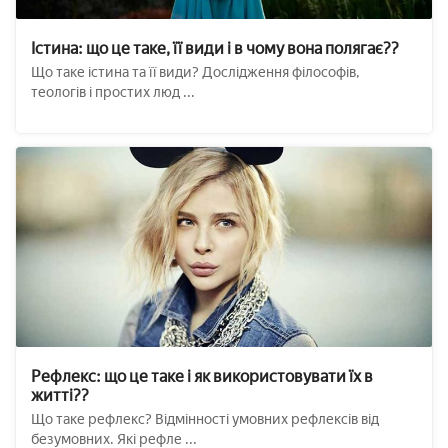
Істина: що це таке, її види і в чому вона полягає??
Що таке істина та її види? Дослідження філософів,
теологів і простих люд ...
Рефлекс: що це таке і як використовувати їх в
житті??
Що таке рефлекс? Відмінності умовних рефлексів від
безумовних. Які рефле ...