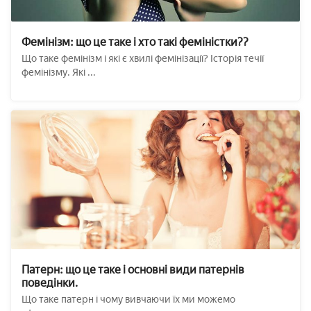
Фемінізм: що це таке і хто такі феміністки??
Що таке фемінізм і які є хвилі фемінізації? Історія течії
фемінізму. Які ...
Патерн: що це таке і основні види патернів
поведінки.
Що таке патерн і чому вивчаючи їх ми можемо