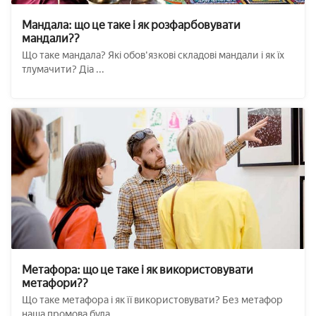
Мандала: що це таке і як розфарбовувати
мандали??
Що таке мандала? Які обов'язкові складові мандали і як їх
тлумачити? Діа ...
Метафора: що це таке і як використовувати
метафори??
Що таке метафора і як її використовувати? Без метафор
наша промова була ...