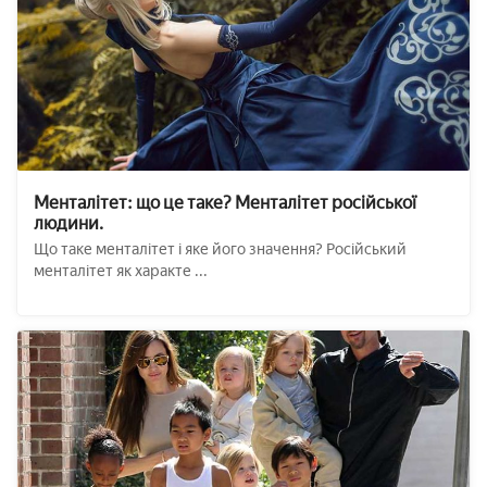
Менталітет: що це таке? Менталітет російської
людини.
Що таке менталітет і яке його значення? Російський
менталітет як характе ...