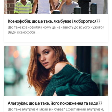
Ксенофобія: що це таке, яка буває і як боротися??
Що таке ксенофобія і чому це ненависть до всього чужого?
Види ксенофобії ...
Альтруїзм: що це таке, його походження та види??
Що таке альтруїзм і який він буває? Ефективний альтруїзм,