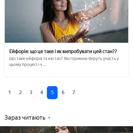
Ейфорія: що це таке і як випробувати цей стан??
Що таке ейфорія та екстаз? Які гормони беруть участь у
цьому процесі і ч ...
1
2
3
4
5
6
7
Зараз читають