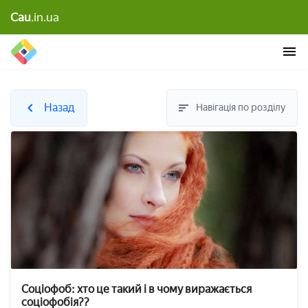
Cau
.in.ua
Назад
Навігація по розділу
Соціофоб: хто це такий і в чому виражається
соціофобія??