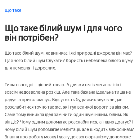
Що таке
Що таке білий шум і для чого
він потрібен?
Що таке білий шум, як виникає і які природні джерела він має?
Для чого білий шум Слухати? Користь і небезпека білого шуму
для немовлят і дорослих.
Тиша сьогодні – цінний товар. А для жителів мегаполісів і
зовсім недозволена розкіш. Але така бажана ідеальна тиша не
радує, а приголомшує. Відсутність будь-яких звуків не дає
розслабитися точно так же, як і гул великої дороги за вікном.
Саме тому виникла ідея замінити один шум іншим, білим. Як
він діє? Чому одним допомагає розслабитися, а інших дратує? І
чому білий шум допомагає медитації, але шкодить відносинам?
Знання про роботу мозку і увагу до свого організму допоможе