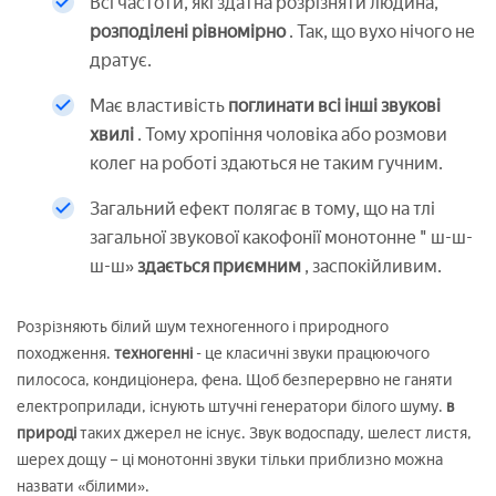
Всі частоти, які здатна розрізняти людина,
розподілені рівномірно
. Так, що вухо нічого не
дратує.
Має властивість
поглинати всі інші звукові
хвилі
. Тому хропіння чоловіка або розмови
колег на роботі здаються не таким гучним.
Загальний ефект полягає в тому, що на тлі
загальної звукової какофонії монотонне " ш-ш-
ш-ш»
здається приємним
, заспокійливим.
Розрізняють білий шум техногенного і природного
походження.
техногенні
- це класичні звуки працюючого
пилососа, кондиціонера, фена. Щоб безперервно не ганяти
електроприлади, існують штучні генератори білого шуму.
в
природі
таких джерел не існує. Звук водоспаду, шелест листя,
шерех дощу – ці монотонні звуки тільки приблизно можна
назвати «білими».