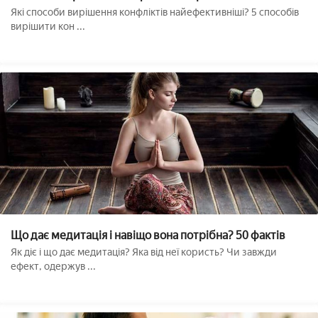
помилкових
Які способи вирішення конфліктів найефективніші? 5 способів
вирішити кон ...
Що дає медитація і навіщо вона потрібна? 50 фактів
Як діє і що дає медитація? Яка від неї користь? Чи завжди
ефект, одержув ...