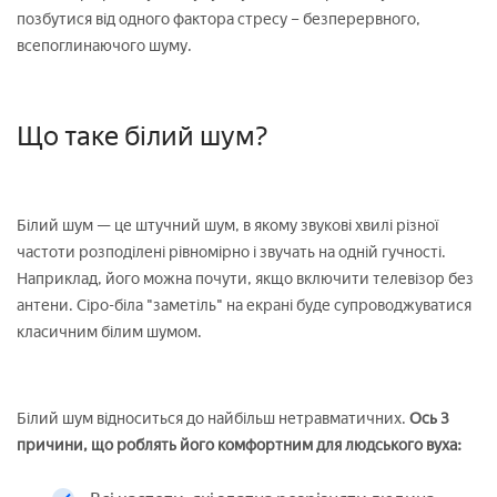
позбутися від одного фактора стресу – безперервного,
всепоглинаючого шуму.
Що таке білий шум?
Білий шум — це штучний шум, в якому звукові хвилі різної
частоти розподілені рівномірно і звучать на одній гучності.
Наприклад, його можна почути, якщо включити телевізор без
антени. Сіро-біла "заметіль" на екрані буде супроводжуватися
класичним білим шумом.
Білий шум відноситься до найбільш нетравматичних.
Ось 3
причини, що роблять його комфортним для людського вуха: