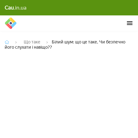
Білий шум: що це таке, Чи безпечно його
Cau
.in.ua
слухати і навіщо??
Що таке
Білий шум: що це таке, Чи безпечно
його слухати і навіщо??