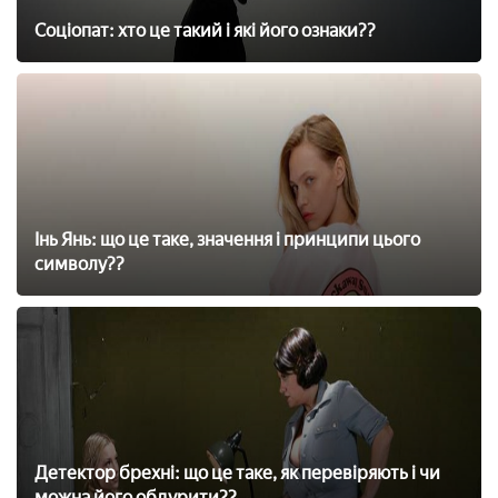
Соціопат: хто це такий і які його ознаки??
Інь Янь: що це таке, значення і принципи цього
символу??
Детектор брехні: що це таке, як перевіряють і чи
можна його обдурити??