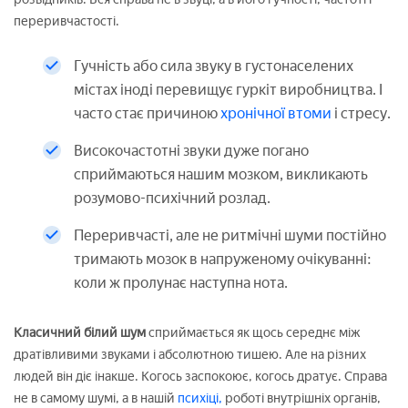
переривчастості.
Гучність або сила звуку в густонаселених
містах іноді перевищує гуркіт виробництва. І
часто стає причиною
хронічної втоми
і стресу.
Високочастотні звуки дуже погано
сприймаються нашим мозком, викликають
розумово-психічний розлад.
Переривчасті, але не ритмічні шуми постійно
тримають мозок в напруженому очікуванні:
коли ж пролунає наступна нота.
Класичний білий шум
сприймається як щось середнє між
дратівливими звуками і абсолютною тишею. Але на різних
людей він діє інакше. Когось заспокоює, когось дратує. Справа
не в самому шумі, а в нашій
психіці,
роботі внутрішніх органів,