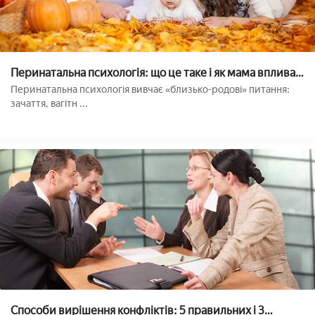
Перинатальна психологія: що це таке і як мама впливає
на дитину
Перинатальна психологія вивчає «близько-родові» питання:
зачаття, вагітн ...
Способи вирішення конфліктів: 5 правильних і 3