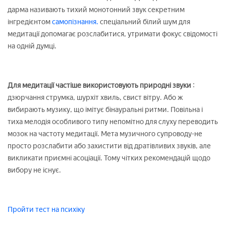
дарма називають тихий монотонний звук секретним
інгредієнтом
самопізнання.
спеціальний білий шум для
медитації допомагає розслабитися, утримати фокус свідомості
на одній думці.
Для медитації частіше використовують природні звуки
:
дзюрчання струмка, шурхіт хвиль, свист вітру. Або ж
вибирають музику, що імітує бінауральні ритми. Повільна і
тиха мелодія особливого типу непомітно для слуху переводить
мозок на частоту медитації. Мета музичного супроводу-не
просто розслабити або захистити від дратівливих звуків, але
викликати приємні асоціації. Тому чітких рекомендацій щодо
вибору не існує.
Пройти тест на психіку