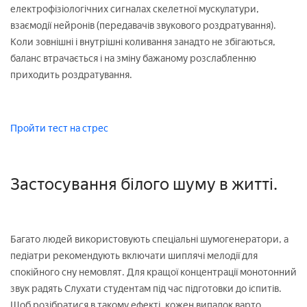
електрофізіологічних сигналах скелетної мускулатури,
взаємодії нейронів (передавачів звукового роздратування).
Коли зовнішні і внутрішні коливання занадто не збігаються,
баланс втрачається і на зміну бажаному розслабленню
приходить роздратування.
Пройти тест на стрес
Застосування білого шуму в житті.
Багато людей використовують спеціальні шумогенератори, а
педіатри рекомендують включати шиплячі мелодії для
спокійного сну немовлят. Для кращої концентрації монотонний
звук радять Слухати студентам під час підготовки до іспитів.
Щоб розібратися в такому ефекті, кожен випадок варто