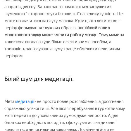
апаратів для сну. Батьки часто намагаються заглушити»
шумелкою " сторонні звуки і ставлять її на велику гучність. Це
може позначитися на слуху малюка. Крім цього дитинство –
період формування слухових образів.
постійний вплив
монотонного звуку може змінити роботу мозку
. Тому мамина
колискова визнана куди більш ефективним способом, а
тривалість застосування шуму краще обмежити невеликим
періодом.
Білий шум для медитації.
Мета
медитації
- не просто повне розслаблення, а досягнення
справжньої уявної тиші. Але після перебування в гуркотливому
місті перейти до уповільнених думок дуже непросто. А для
багатьох необхідність посидіти, сфокусуватися на диханні
виявляється непосильним завданням. Досвідчені йоги не