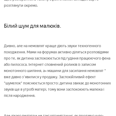
розглянути окремо.
Білий шум для малюків.
Дивно, але на немовлят краще діють звуки техногенного
походження. Мами на форумах активно діляться розповідями
про те, як дитина заспокоюється під гудіння працюючого фена
або пилососа. Інтернет сповнений роликів із записом
монотонного шипіння, а» машини для засипання немовлят "
вже давно з'явилися у продажу. Заспокійливий ефект
"шумелок" пояснюється просто: дитина звикає до монотонних
звуків ще в утробі матері, тому вони заспокоюють малюка і
після народження.
Але лікарі-педіатри не такі оптимістичні, як продавці чудо-