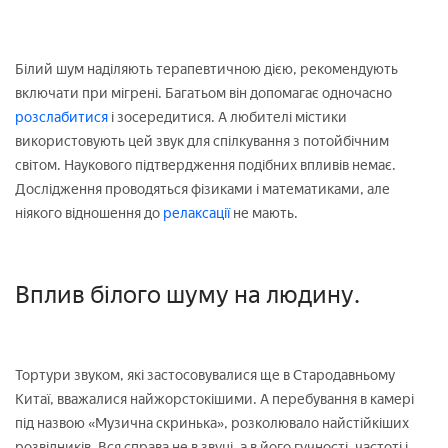
Білий шум наділяють терапевтичною дією, рекомендують
включати при мігрені. Багатьом він допомагає одночасно
розслабитися
і зосередитися. А любителі містики
використовують цей звук для спілкування з потойбічним
світом. Наукового підтвердження подібних впливів немає.
Дослідження проводяться фізиками і математиками, але
ніякого відношення до
релаксації
не мають.
Вплив білого шуму на людину.
Тортури звуком, які застосовувалися ще в Стародавньому
Китаї, вважалися найжорстокішими. А перебування в камері
під назвою «Музична скринька», розколювало найстійкіших
розвідників. Вся справа не в звуці, а в його гучності, частоті і