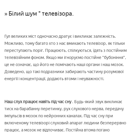
» Білий шум " телевізора.
Гул великих міст одночасно дратує і викликає залежність.
Можливо, тому багато хто з нас вмикають телевізор, як тільки
переступають поріг. Працюють, спілкуються, їдять з постійним
телевізійним фоном. Якщо ми ігноруємо постійне "бубоніння",
це не означає, що його не помічають наші органи і наш мозок.
Доведено, що такі подразники забирають частину розумової
енергії і концентрації, додають втоми і неуважності.
Наш слух працює навіть під час сну
. Будь-який звук викликає
тиск на барабанну перетинку, рух слухового нерва, передачу
імпульсів в мозок по нейронних каналах. Під час сну при
включеному телевізорі слуховий апарат людини безперервно
працює, а мозок не відпочиває. Постійна втома погано