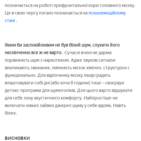
позначається на роботі префронтальної кори головного мозку.
Це в свою чергу погано позначається на
психоемоційному
стані
.
Яким би заспокійливим не був білий шум, слухати його
нескінченно все ж не варто
. Сучасні вчені не дарма
порівнюють шум з наркотиком. Адже звукові сигнали
викликають звикання, змінюють мозок хімічно, структурно і
функціонально. Для відпочинку мозку лікарі радять
влаштовувати собі дні (або хоча б години) тиші – своєрідні
детокс-програми для шумоголіків. Для цього варто відшукати
для себе зону акустичного комфорту. Найпростіше-не
включати ніяких зайвих джерел шуму у себе вдома. Навіть
білих.
висновки