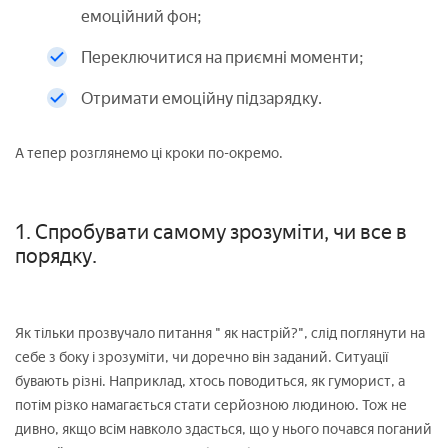
емоційний фон;
Переключитися на приємні моменти;
Отримати емоційну підзарядку.
А тепер розглянемо ці кроки по-окремо.
1. Спробувати самому зрозуміти, чи все в
порядку.
Як тільки прозвучало питання " як настрій?", слід поглянути на
себе з боку і зрозуміти, чи доречно він заданий. Ситуації
бувають різні. Наприклад, хтось поводиться, як гуморист, а
потім різко намагається стати серйозною людиною. Тож не
дивно, якщо всім навколо здасться, що у нього почався поганий