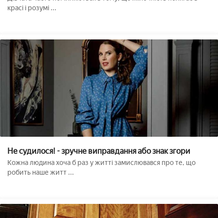
красі і розумі ...
Не судилося! - зручне виправдання або знак згори
Кожна людина хоча б раз у житті замислювався про те, що
робить наше житт ...