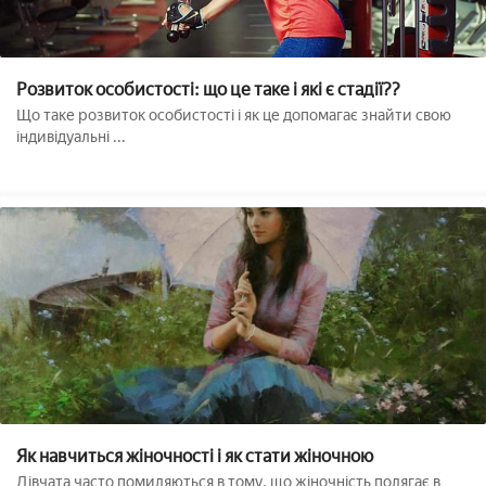
Розвиток особистості: що це таке і які є стадії??
Що таке розвиток особистості і як це допомагає знайти свою
індивідуальні ...
Як навчиться жіночності і як стати жіночною
Дівчата часто помиляються в тому, що жіночність полягає в