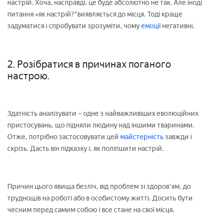
настрій. Хоча, насправді, це буде абсолютно не так. Але іноді
питання «як настрій?"виявляється до місця. Тоді краще
задуматися і спробувати зрозуміти, чому
емоції
негативні.
2. Розібратися в причинах поганого
настрою.
Здатність аналізувати – одне з найважливіших еволюційних
пристосувань, що підняли людину над іншими тваринами.
Отже, потрібно застосовувати цей
майстерність
завжди і
скрізь. Дасть він підказку і, як поліпшити настрій.
Причин цього явища безліч, від проблем зі здоров'ям, до
труднощів на роботі або в особистому житті. Досить бути
чесним перед самим собою і все стане на свої місця.