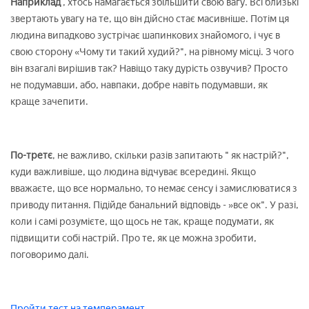
Наприклад
, хтось намагається збільшити свою вагу. Всі близькі
звертають увагу на те, що він дійсно стає масивніше. Потім ця
людина випадково зустрічає шапинкових знайомого, і чує в
свою сторону «Чому ти такий худий?", на рівному місці. З чого
він взагалі вирішив так? Навіщо таку дурість озвучив? Просто
не подумавши, або, навпаки, добре навіть подумавши, як
краще зачепити.
По-третє
, не важливо, скільки разів запитають " як настрій?",
куди важливіше, що людина відчуває всередині. Якщо
вважаєте, що все нормально, то немає сенсу і замислюватися з
приводу питання. Підійде банальний відповідь - »все ок". У разі,
коли і самі розумієте, що щось не так, краще подумати, як
підвищити собі настрій. Про те, як це можна зробити,
поговоримо далі.
Пройти тест на темперамент