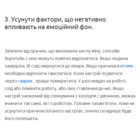
3. Усунути фактори, що негативно
впливають на емоційний фон.
Залежно від причин, що викликали кислу міну, способи
боротьби з нею можуть помітно відрізнятися. Якщо людина
захворіла, їй слід звернутися до лікаря. Якщо причина в
втоми
,
необхідно відпочити і виспатися. Коли настрій псуватися
через
сварки
, краще помиритися. У разі невдач на роботі,
слід або поміняти роботу, або своє ставлення до неї. Якщо
настрій знижений від спілкування з хлопцем / дівчиною, можна
вчинити так само, як і з роботою. Головне запам'ятати, поки не
усунутися причина поганого настрою, значно складніше буде
його поліпшити.