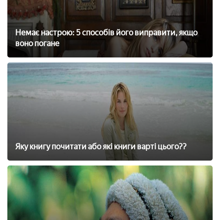
Немає настрою: 5 способів його виправити, якщо
воно погане
Яку книгу почитати або які книги варті цього??