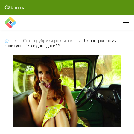
Cau
.in.ua
Як настрій: чому запитують і як відповідати??
Статті рубрики розвиток
Як настрій: чому
запитують і як відповідати??