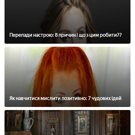
Перепади настрою: 8 причин і що з цим робити??
Як навчитися мислити позитивно: 7 чудових ідей