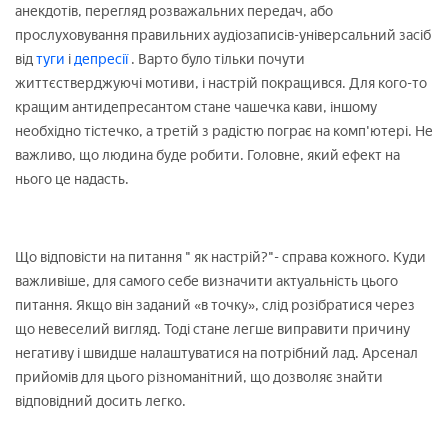
анекдотів, перегляд розважальних передач, або
прослуховування правильних аудіозаписів-універсальний засіб
від
туги
і
депресії
. Варто було тільки почути
життєстверджуючі мотиви, і настрій покращився. Для кого-то
кращим антидепресантом стане чашечка кави, іншому
необхідно тістечко, а третій з радістю пограє на комп'ютері. Не
важливо, що людина буде робити. Головне, який ефект на
нього це надасть.
Що відповісти на питання " як настрій?"- справа кожного. Куди
важливіше, для самого себе визначити актуальність цього
питання. Якщо він заданий «в точку», слід розібратися через
що невеселий вигляд. Тоді стане легше виправити причину
негативу і швидше налаштуватися на потрібний лад. Арсенал
прийомів для цього різноманітний, що дозволяє знайти
відповідний досить легко.