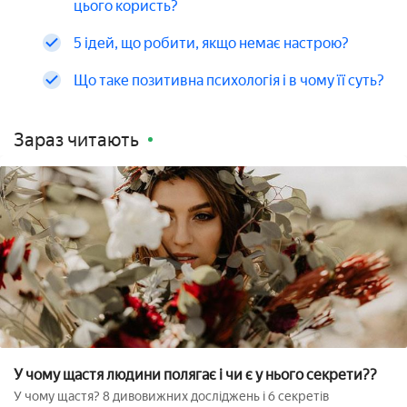
цього користь?
5 ідей, що робити, якщо немає настрою?
Що таке позитивна психологія і в чому її суть?
Зараз читають
У чому щастя людини полягає і чи є у нього секрети??
У чому щастя? 8 дивовижних досліджень і 6 секретів