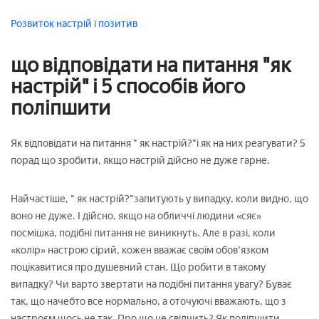
Розвиток
настрій і позитив
що відповідати на питання "як
настрій" і 5 способів його
поліпшити
Як відповідати на питання " як настрій?"і як на них реагувати? 5
порад що зробити, якщо настрій дійсно не дуже гарне.
Найчастіше, " як настрій?"запитують у випадку, коли видно, що
воно не дуже. І дійсно, якщо на обличчі людини «сяє»
посмішка, подібні питання не виникнуть. Але в разі, коли
«колір» настрою сірий, кожен вважає своїм обов'язком
поцікавитися про душевний стан. Що робити в такому
випадку? Чи варто звертати на подібні питання увагу? Буває
так, що начебто все нормально, а оточуючі вважають, що з
настроєм щось не так. Про що це свідчить? Як поліпшити