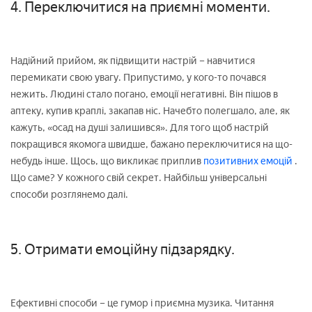
4. Переключитися на приємні моменти.
Надійний прийом, як підвищити настрій – навчитися
перемикати свою увагу. Припустимо, у кого-то почався
нежить. Людині стало погано, емоції негативні. Він пішов в
аптеку, купив краплі, закапав ніс. Начебто полегшало, але, як
кажуть, «осад на душі залишився». Для того щоб настрій
покращився якомога швидше, бажано переключитися на що-
небудь інше. Щось, що викликає приплив
позитивних емоцій
.
Що саме? У кожного свій секрет. Найбільш універсальні
способи розглянемо далі.
5. Отримати емоційну підзарядку.
Ефективні способи – це гумор і приємна музика. Читання