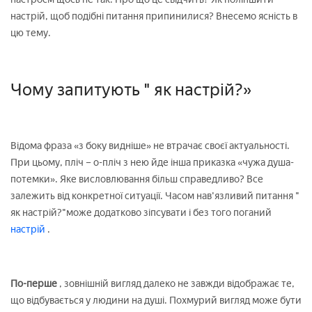
настрій, щоб подібні питання припинилися? Внесемо ясність в
цю тему.
Чому запитують " як настрій?»
Відома фраза «з боку видніше» не втрачає своєї актуальності.
При цьому, пліч – о-пліч з нею йде інша приказка «чужа душа-
потемки». Яке висловлювання більш справедливо? Все
залежить від конкретної ситуації. Часом нав'язливий питання "
як настрій?"може додатково зіпсувати і без того поганий
настрій
.
По-перше
, зовнішній вигляд далеко не завжди відображає те,
що відбувається у людини на душі. Похмурий вигляд може бути