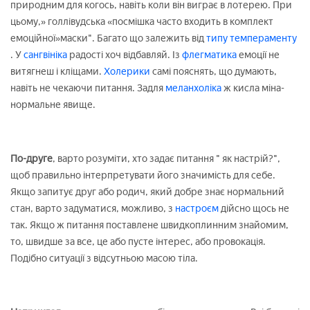
природним для когось, навіть коли він виграє в лотерею. При
цьому,» голлівудська «посмішка часто входить в комплект
емоційної»маски". Багато що залежить від
типу темпераменту
. У
сангвініка
радості хоч відбавляй. Із
флегматика
емоції не
витягнеш і кліщами.
Холерики
самі пояснять, що думають,
навіть не чекаючи питання. Задля
меланхоліка
ж кисла міна-
нормальне явище.
По-друге
, варто розуміти, хто задає питання " як настрій?",
щоб правильно інтерпретувати його значимість для себе.
Якщо запитує друг або родич, який добре знає нормальний
стан, варто задуматися, можливо, з
настроєм
дійсно щось не
так. Якщо ж питання поставлене швидкоплинним знайомим,
то, швидше за все, це або пусте інтерес, або провокація.
Подібно ситуації з відсутньою масою тіла.