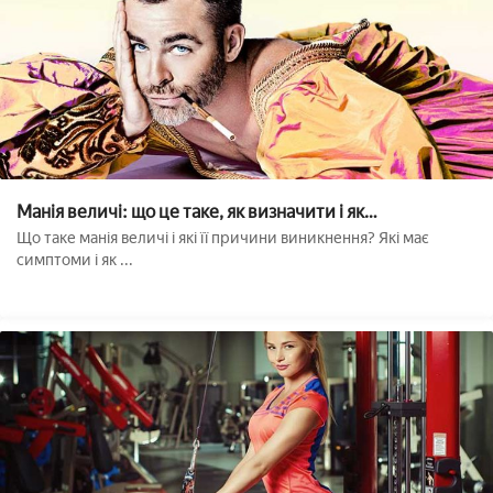
Манія величі: що це таке, як визначити і як
з'являється??
Що таке манія величі і які її причини виникнення? Які має
симптоми і як ...