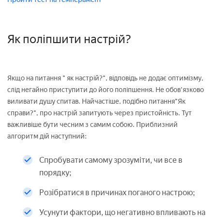
Як поліпшити настрій?
Якщо на питання " як настрій?", відповідь не додає оптимізму,
слід негайно приступити до його поліпшення. Не обов'язково
виливати душу спитав. Найчастіше, подібно питання"Як
справи?", про настрій запитують через пристойність. Тут
важливіше бути чесним з самим собою. Приблизний
алгоритм дій наступний:
Спробувати самому зрозуміти, чи все в
порядку;
Розібратися в причинах поганого настрою;
Усунути фактори, що негативно впливають на