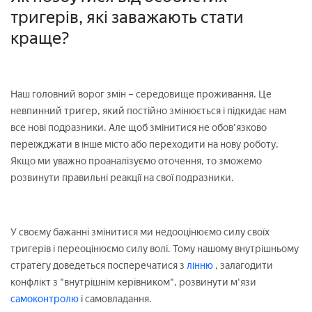
тригерів, які заважають стати
краще?
Наш головний ворог змін – середовище проживання. Це
невпинний тригер, який постійно змінюється і підкидає нам
все нові подразники. Але щоб змінитися не обов'язково
переїжджати в інше місто або переходити на нову роботу.
Якщо ми уважно проаналізуємо оточення, то зможемо
розвинути правильні реакції на свої подразники.
У своєму бажанні змінитися ми недооцінюємо силу своїх
тригерів і переоцінюємо силу волі. Тому нашому внутрішньому
стратегу доведеться посперечатися з
лінню
, залагодити
конфлікт з "внутрішнім керівником", розвинути м'язи
самоконтролю
і самовладання.