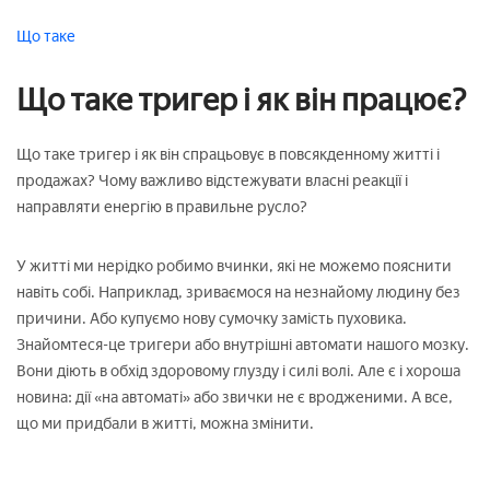
Що таке
Що таке тригер і як він працює?
Що таке тригер і як він спрацьовує в повсякденному житті і
продажах? Чому важливо відстежувати власні реакції і
направляти енергію в правильне русло?
У житті ми нерідко робимо вчинки, які не можемо пояснити
навіть собі. Наприклад, зриваємося на незнайому людину без
причини. Або купуємо нову сумочку замість пуховика.
Знайомтеся-це тригери або внутрішні автомати нашого мозку.
Вони діють в обхід здоровому глузду і силі волі. Але є і хороша
новина: дії «на автоматі» або звички не є вродженими. А все,
що ми придбали в житті, можна змінити.