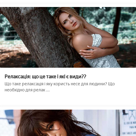
Релаксація: що це таке і які є види??
Що таке релаксація і яку користь несе для людини? Що
необхідно для релак ...