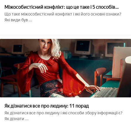
Міжособистісний конфлікт: що це таке і 5 способів
вирішення
Що таке міжособистісний конфлікт і які його основні ознаки?
Які види був ...
Як дізнатися все про людину: 11 порад
Як дізнатися все про людину і які способи збору інформації є?
Як дізнати ...