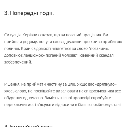
3. Попередні події.
Ситуація. Керівник сказав, що ви поганий працівник. Ви
прийшли додому, почули слова дружини про криво прибитою
поличці. Край свідомості чіпляється за слово "поганий«,
доповнює ланцюжок» поганий чоловік" і сімейний скандал
забезпечений.
Рішення: не приймати частину за ціле. Якщо вас «дряпнуло»
якесь слово, не поспішайте вивалювати на співрозмовника все
обурення одночасно. Замість гнівної проповіді спробуйте
переключитися і з'ясувати відносини в більш спокійному стані.
4. Емоційний стан.