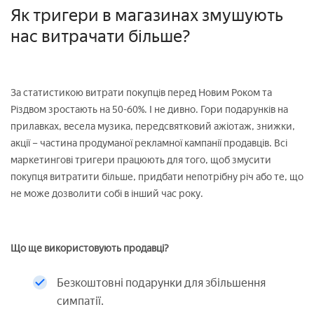
Як тригери в магазинах змушують
нас витрачати більше?
За статистикою витрати покупців перед Новим Роком та
Різдвом зростають на 50-60%. І не дивно. Гори подарунків на
прилавках, весела музика, передсвятковий ажіотаж, знижки,
акції – частина продуманої рекламної кампанії продавців. Всі
маркетингові тригери працюють для того, щоб змусити
покупця витратити більше, придбати непотрібну річ або те, що
не може дозволити собі в інший час року.
Що ще використовують продавці?
Безкоштовні подарунки для збільшення
симпатії.