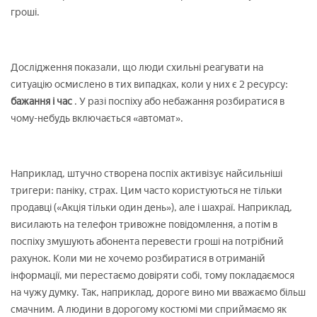
гроші.
Дослідження показали, що люди схильні реагувати на
ситуацію осмислено в тих випадках, коли у них є 2 ресурсу:
бажання і час
. У разі поспіху або небажання розбиратися в
чому-небудь включається «автомат».
Наприклад, штучно створена поспіх активізує найсильніші
тригери: паніку, страх. Цим часто користуються не тільки
продавці («Акція тільки один день»), але і шахраї. Наприклад,
висилають на телефон тривожне повідомлення, а потім в
поспіху змушують абонента перевести гроші на потрібний
рахунок. Коли ми не хочемо розбиратися в отриманій
інформації, ми перестаємо довіряти собі, тому покладаємося
на чужу думку. Так, наприклад, дороге вино ми вважаємо більш
смачним. А людини в дорогому костюмі ми сприймаємо як