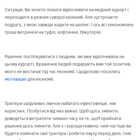
Ситуація. Ви хочете поїхати відпочивати на модний курорт і
переходите в режим суворої економії. Але зустрічаєте
подругу, з якою завжди ходите на шопінг. І ось всі зекономлені
гроші витрачені на туфлі, кофтинки, біжутерію.
Рішення: поспілкуватися з людьми, які вже відпочивали на
цьому курорті. Враження людей подарують вам той позитив,
якого не вистачає під час економії. І додатково-посилять
мотивацію
для економії.
Тригери шкідливих звичок набагато ефективніше, ніж
корисних. Позбутися від них важко. Щоб щось змінити,
доведеться витратити чимало часу на те, щоб прийняти
рішення щось змінити. Але є і хороша новина: чим частіше ви
будете помічати свої тригери і робити паузу перед дією, тим