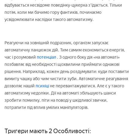
відбувається несвідоме поведінку-цукерка з'їдається. Тільки
потім, коли ми бачимо гору фантиків, починаємо
усвідомлювати наслідки такого автоматизму.
Реагуючи на зовнішній подразник, організм запускає
автоматичну ланцюжок дій. Тим самим економиться енергія,
час і розумовий
потенціал
. З одного боку дія «на автоматі»
позбавляє від необхідності щохвилини приймати однакові
рішення. Наприклад, кожен день роздумувати: куди поставити
вимиту чашку або чим чистити зуби. Автоматичне реагування
дозволяє нашій
психіці
не перевантажуватися. Але є у такого
автоматизму недоліки. Дії на автоматі збільшують шанси
зробити помилку, піти на поводі у шкідливої звички,
потрапити під вплив умілих маніпуляторів.
Тригери мають 2 Особливості: