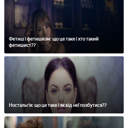
Фетиш і фетишизм: що це таке і хто такий
фетишист??
Ностальгія: що це таке і як від неї позбутися??