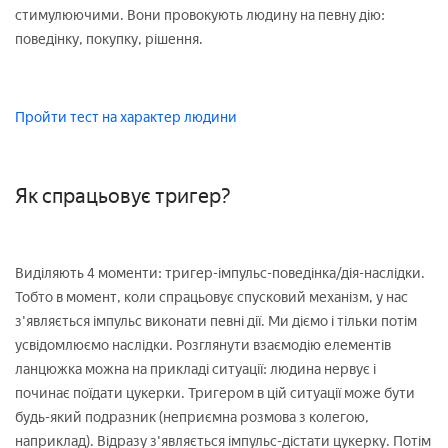
стимулюючими. Вони провокують людину на певну дію:
поведінку, покупку, рішення.
Пройти тест на характер людини
Як спрацьовує тригер?
Виділяють 4 моменти: тригер-імпульс-поведінка/дія-наслідки.
Тобто в момент, коли спрацьовує спусковий механізм, у нас
з'являється імпульс виконати певні дії. Ми діємо і тільки потім
усвідомлюємо наслідки. Розглянути взаємодію елементів
ланцюжка можна на прикладі ситуації: людина нервує і
починає поїдати цукерки. Тригером в цій ситуації може бути
будь-який подразник (неприємна розмова з колегою,
наприклад). Відразу з'являється імпульс-дістати цукерку. Потім