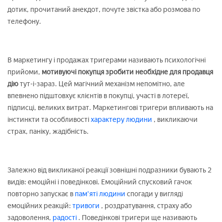
дотик, прочитаний анекдот, почуте звістка або розмова по
телефону.
В маркетингу і продажах тригерами називають психологічні
прийоми,
мотивуючі покупця зробити необхідне для продавця
дію
тут-і-зараз. Цей магічний механізм непомітно, але
впевнено підштовхує клієнтів в покупці, участі в лотереї,
підписці, великих витрат. Маркетингові тригери впливають на
інстинкти та особливості
характеру людини
, викликаючи
страх, паніку, жадібність.
Залежно від викликаної реакції зовнішні подразники бувають 2
видів: емоційні і поведінкові. Емоційний спусковий гачок
повторно запускає в
пам'яті людини
спогади у вигляді
емоційних реакцій:
тривоги
, роздратування, страху або
задоволення,
радості
. Поведінкові тригери ще називають