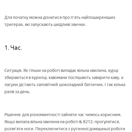
Для початку можна дізнатися про п'ять найпоширеніших
тригерах, які запускають шкідливі звички.
1. Час.
Ситуація. Як тільки на роботі випадає вільна хвилина, курці
збираються в курилці, кавомани поспішають заварити каву, а
ласуни дістають заповітний шоколадний батончик. І так кілька
разів за день.
Рішення: для різноманітності зайняти час чимось корисним.
Якщо випала вільна хвилина на роботі & 8212; прогулятися,
розім'яти ноги. Переключитися з рутинної домашньої роботи