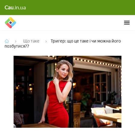
Cau
.in.ua
Тригер: що це таке і чи можна його позбутися??
Що таке
Тригер: що це таке і чи можна його
позбутися??