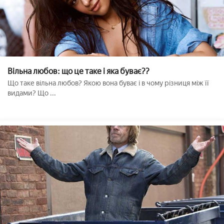
Вільна любов: що це таке і яка буває??
Що таке вільна любов? Якою вона буває і в чому різниця між її
видами? Що ...