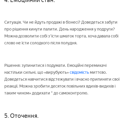
Ситуація. Чи не йдуть продажі в бізнесі? Доведеться забути
про рішення кинути палити. День народження у подруги?
Можна дозволити собі з'їсти шматок торта, хоча давала собі
слово не їсти солодкого після полудня.
Рішення: зупинитися і подумати. Емоційні перемикачі
настільки сильні, що «вирубують»
свідомість
миттєво.
Доведеться навчитися відстежувати і вчасно припиняти свої
реакції. Можна зробити десяток повільних вдихів-видихів і
таким чином» додихати " до самоконтролю.
5. Оточення.