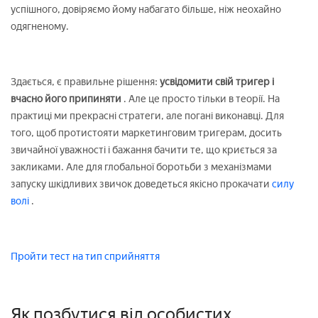
успішного, довіряємо йому набагато більше, ніж неохайно
одягненому.
Здається, є правильне рішення:
усвідомити свій тригер і
вчасно його припиняти
. Але це просто тільки в теорії. На
практиці ми прекрасні стратеги, але погані виконавці. Для
того, щоб протистояти маркетинговим тригерам, досить
звичайної уважності і бажання бачити те, що криється за
закликами. Але для глобальної боротьби з механізмами
запуску шкідливих звичок доведеться якісно прокачати
силу
волі
.
Пройти тест на тип сприйняття
Як позбутися від особистих