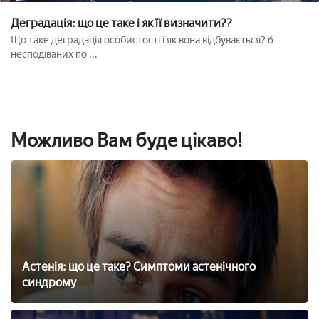
Деградація: що це таке і як її визначити??
Що таке деградація особистості і як вона відбувається? 6
несподіваних по ...
Можливо Вам буде цікаво!
Астенія: що це таке? Симптоми астенічного
синдрому