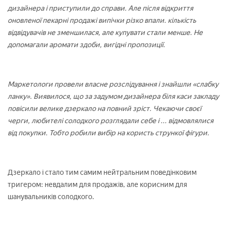
дизайнера і приступили до справи. Але після відкриття
оновленої пекарні продажі випічки різко впали. кількість
відвідувачів не зменшилася, але купувати стали менше. Не
допомагали аромати здоби, вигідні пропозиції.
Маркетологи провели власне розслідування і знайшли «слабку
ланку». Виявилося, що за задумом дизайнера біля каси закладу
повісили велике дзеркало на повний зріст. Чекаючи своєї
черги, любителі солодкого розглядали себе і ... відмовлялися
від покупки. Тобто робили вибір на користь стрункої фігури.
Дзеркало і стало тим самим нейтральним поведінковим
тригером: невдалим для продажів, але корисним для
шанувальників солодкого.