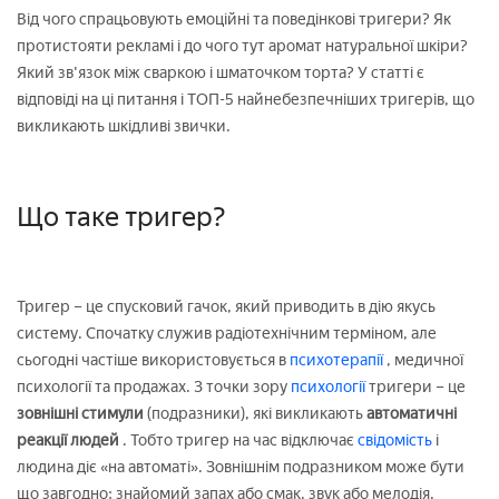
Від чого спрацьовують емоційні та поведінкові тригери? Як
протистояти рекламі і до чого тут аромат натуральної шкіри?
Який зв'язок між сваркою і шматочком торта? У статті є
відповіді на ці питання і ТОП-5 найнебезпечніших тригерів, що
викликають шкідливі звички.
Що таке тригер?
Тригер – це спусковий гачок, який приводить в дію якусь
систему. Спочатку служив радіотехнічним терміном, але
сьогодні частіше використовується в
психотерапії
, медичної
психології та продажах. З точки зору
психології
тригери – це
зовнішні стимули
(подразники), які викликають
автоматичні
реакції людей
. Тобто тригер на час відключає
свідомість
і
людина діє «на автоматі». Зовнішнім подразником може бути
що завгодно: знайомий запах або смак, звук або мелодія,