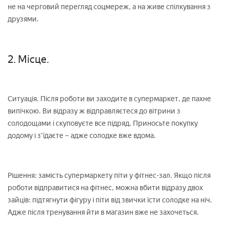
не на черговий перегляд соцмереж, а на живе спілкування з
друзями.
2. Місце.
Ситуація. Після роботи ви заходите в супермаркет, де пахне
випічкою. Ви відразу ж відправляєтеся до вітрини з
солодощами і скуповуєте все підряд. Приносьте покупку
додому і з'їдаєте – адже солодке вже вдома.
Рішення: замість супермаркету піти у фітнес-зал. Якщо після
роботи відправитися на фітнес, можна вбити відразу двох
зайців: підтягнути фігуру і піти від звички їсти солодке на ніч.
Адже після тренування йти в магазин вже не захочеться.