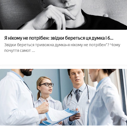
Я нікому не потрібен: звідки береться ця думка і 6
рішень
Звідки береться тривожна думка»я нікому не потрібен"? Чому
почуття самот ...