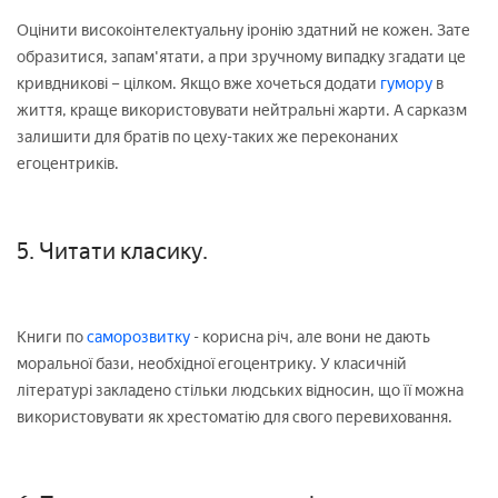
Оцінити високоінтелектуальну іронію здатний не кожен. Зате
образитися, запам'ятати, а при зручному випадку згадати це
кривдникові – цілком. Якщо вже хочеться додати
гумору
в
життя, краще використовувати нейтральні жарти. А сарказм
залишити для братів по цеху-таких же переконаних
егоцентриків.
5. Читати класику.
Книги по
саморозвитку
- корисна річ, але вони не дають
моральної бази, необхідної егоцентрику. У класичній
літературі закладено стільки людських відносин, що її можна
використовувати як хрестоматію для свого перевиховання.