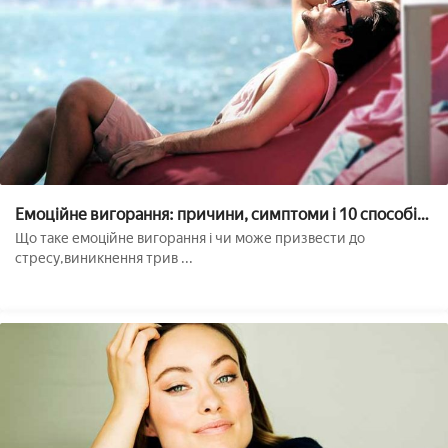
Емоційне вигорання: причини, симптоми і 10 способів
лікування
Що таке емоційне вигорання і чи може призвести до
стресу,виникнення трив ...