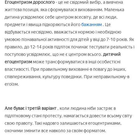
Егоцентризм дорослого
- це не свідомий вибір, а вивчена
життєва позиція, яка сформувалася вихованням. Маленька
дитина усвідомлює себе центром всесвіту, де всі люди,
предмети і явища підкоряються його
бажанням
. Це
відбувається несвідомо, вважається нормою і необхідною
умовою пізнавальної активності для дітей у віці до 7-10 років. Як
правило, до 12-14 років підліток починає тестувати реальність і
поступово усвідомлює, що не є центром всього.
дитячий
егоцентризм
може трансформуватися в інші особистісні
властивості. При правильному вихованні-в повагу до інших,
співпереживання, культуру поведінки. При неправильному-в
егоїзм.
Але буває і третій варіант
, коли людина ніби застряє в
підлітковому стані протесту, намагається довести всьому світу
свою правоту. Такі надовго залишаються егоцентриками,
охочими змінити все навколо за своїм форматом.