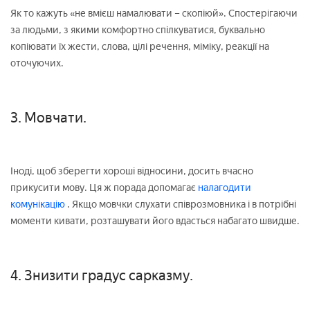
Як то кажуть «не вмієш намалювати – скопіюй». Спостерігаючи
за людьми, з якими комфортно спілкуватися, буквально
копіювати їх жести, слова, цілі речення, міміку, реакції на
оточуючих.
3. Мовчати.
Іноді, щоб зберегти хороші відносини, досить вчасно
прикусити мову. Ця ж порада допомагає
налагодити
комунікацію
. Якщо мовчки слухати співрозмовника і в потрібні
моменти кивати, розташувати його вдасться набагато швидше.
4. Знизити градус сарказму.