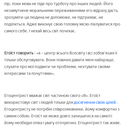
пір, поки мова не піде про турботу про інших людей. Його
незамутнене моральними переживаннями его відразу дасть
зрозуміти-ця людина не допоможе, не підтримає, не
поділиться. Адже виконує свою головну місію-піклуватися про
самого себе. І нехай весь світ почекає.
Егоїст говорить
: «я – центр всього Всесвіту і всі зобов'язані її
тільки обслуговувати. Вони повинні давати мені найкраще,
слухати про мої подвиги чи проблеми, нехтувати своїми
інтересами та почуттями».
Егоцентрист вважає світ частиною свого «Я». Егоїст
використовує світ і людей тільки для
досягнення своїх цілей
.
Егоцентристу не потрібні співрозмовники, йому комфортно з
самим собою. Егоїст не може довго залишатися на самоті:
йому необхідні опіка і увагу оточуючих. Егоцентрист так живе.