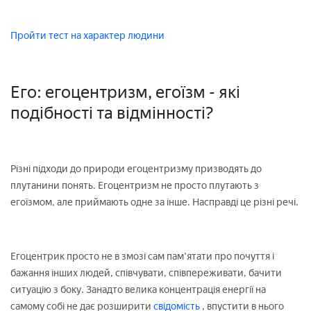
Пройти тест на характер людини
Его: егоцентризм, егоїзм - які
подібності та відмінності?
Різні підходи до природи егоцентризму призводять до
плутанини понять. Егоцентризм не просто плутають з
егоїзмом, але приймають одне за інше. Насправді це різні речі.
Егоцентрик просто не в змозі сам пам'ятати про почуття і
бажання інших людей, співчувати, співпереживати, бачити
ситуацію з боку. Занадто велика концентрація енергії на
самому собі не дає розширити
свідомість
, впустити в нього