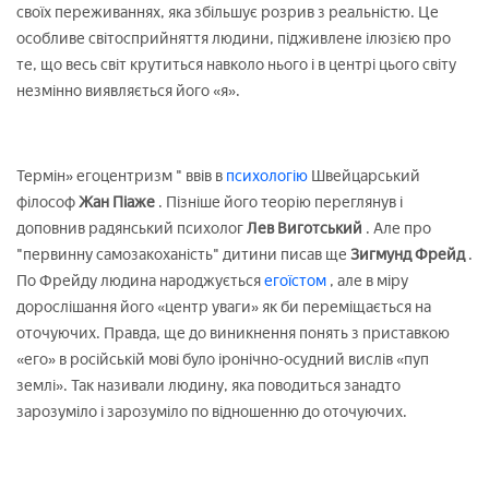
своїх переживаннях, яка збільшує розрив з реальністю. Це
особливе світосприйняття людини, підживлене ілюзією про
те, що весь світ крутиться навколо нього і в центрі цього світу
незмінно виявляється його «я».
Термін» егоцентризм " ввів в
психологію
Швейцарський
філософ
Жан Піаже
. Пізніше його теорію переглянув і
доповнив радянський психолог
Лев Виготський
. Але про
"первинну самозакоханість" дитини писав ще
Зигмунд Фрейд
.
По Фрейду людина народжується
егоїстом
, але в міру
дорослішання його «центр уваги» як би переміщається на
оточуючих. Правда, ще до виникнення понять з приставкою
«его» в російській мові було іронічно-осудний вислів «пуп
землі». Так називали людину, яка поводиться занадто
зарозуміло і зарозуміло по відношенню до оточуючих.