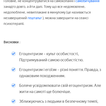
Головне, не концентруватися на самокопанні і
самобичування
занадто довго, а йти далі. Тому що все недомовлене,
недолюблене, невиплакане в минулому (це називається
незавершений
гештальт
), можна завершити на сеансі
психотерапії.
Висновки
:
Егоцентризм – культ особистості,
Підтримуваний самою особистістю.
Егоцентризм і егоїзм – різні поняття. Правда, з
однаковим походженням.
Боляче усвідомлювати свій егоцентризм. Але
жити на самоті ще болючіше.
Зближуючись з людьми в безпечному темпі,