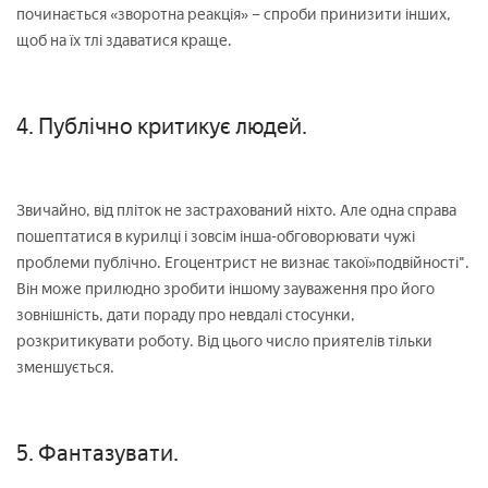
починається «зворотна реакція» – спроби принизити інших,
щоб на їх тлі здаватися краще.
4. Публічно критикує людей.
Звичайно, від пліток не застрахований ніхто. Але одна справа
пошептатися в курилці і зовсім інша-обговорювати чужі
проблеми публічно. Егоцентрист не визнає такої»подвійності".
Він може прилюдно зробити іншому зауваження про його
зовнішність, дати пораду про невдалі стосунки,
розкритикувати роботу. Від цього число приятелів тільки
зменшується.
5. Фантазувати.