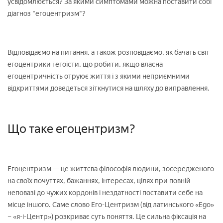
усвідомлюється? За якими симптомами можна поставити собі
діагноз "егоцентризм"?
Відповідаємо на питання, а також розповідаємо, як бачать світ
егоцентрики і егоїсти, що робити, якщо власна
егоцентричність отруює життя і з якими неприємними
відкриттями доведеться зіткнутися на шляху до виправлення.
Що таке егоцентризм?
Егоцентризм — це життєва філософія людини, зосередженого
на своїх почуттях, бажаннях, інтересах, цілях при повній
неповазі до чужих кордонів і нездатності поставити себе на
місце іншого. Саме слово Его-Центризм (від латинського «Ego»
– «я-і-Центр») розкриває суть поняття. Це сильна фіксація на