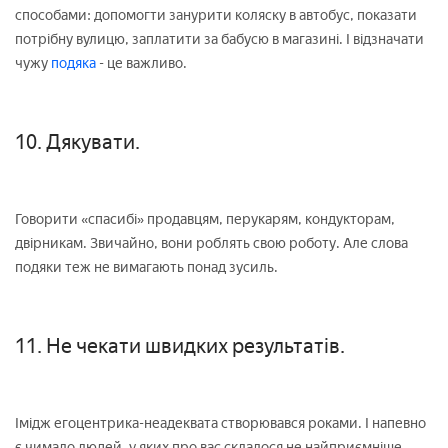
способами: допомогти занурити коляску в автобус, показати
потрібну вулицю, заплатити за бабусю в магазині. І відзначати
чужу
подяка
- це важливо.
10. Дякувати.
Говорити «спасибі» продавцям, перукарям, кондукторам,
двірникам. Звичайно, вони роблять свою роботу. Але слова
подяки теж не вимагають понад зусиль.
11. Не чекати швидких результатів.
Імідж егоцентрика-неадеквата створювався роками. І напевно
є чимало людей, у яких про вас склалося не найприємніше