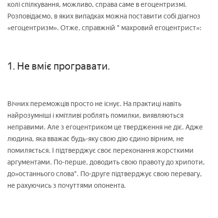
колі спілкування, можливо, справа саме в егоцентризмі.
Розповідаємо, в яких випадках можна поставити собі діагноз
«егоцентризм». Отже, справжній " махровий егоцентрист»:
1. Не вміє програвати.
Вічних переможців просто не існує. На практиці навіть
найрозумніші і кмітливі роблять помилки, виявляються
неправими. Але з егоцентриком це твердження не діє. Адже
людина, яка вважає будь-яку свою дію єдино вірним, не
помиляється. І підтверджує своє переконання жорсткими
аргументами. По-перше, доводить свою правоту до хрипоти,
до»останнього слова". По-друге підтверджує свою перевагу,
не рахуючись з почуттями опонента.