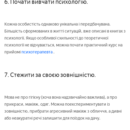
6. Почати вивчати психологію.
Кожна особистість однаково унікальна і передбачувана.
Більшість сформованих в житті ситуацій, вже описані в книгах з
психології. Якщо особливої схильності до теоретичної
психології не відчувається, можна почати практичний курс на
прийомі
психотерапевта
.
7. Стежити за своєю зовнішністю.
Мова не про гігієну (хоча вона надзвичайно важлива), а про
прикраси, макіяж, одяг. Можна поекспериментувати із
зовнішністю, прибрати агресивний макіяж з обличчя, а дивні
або неакуратні речі залишити для поїздок на дачу.