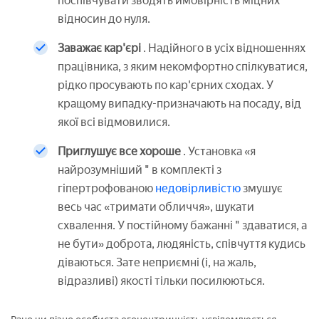
поспівчувати зводять ймовірність міцних
відносин до нуля.
Заважає кар'єрі
. Надійного в усіх відношеннях
працівника, з яким некомфортно спілкуватися,
рідко просувають по кар'єрних сходах. У
кращому випадку-призначають на посаду, від
якої всі відмовилися.
Приглушує все хороше
. Установка «я
найрозумніший " в комплекті з
гіпертрофованою
недовірливістю
змушує
весь час «тримати обличчя», шукати
схвалення. У постійному бажанні " здаватися, а
не бути» доброта, людяність, співчуття кудись
діваються. Зате неприємні (і, на жаль,
відразливі) якості тільки посилюються.