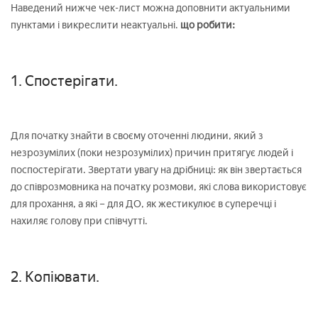
Наведений нижче чек-лист можна доповнити актуальними
пунктами і викреслити неактуальні.
що робити:
1. Спостерігати.
Для початку знайти в своєму оточенні людини, який з
незрозумілих (поки незрозумілих) причин притягує людей і
поспостерігати. Звертати увагу на дрібниці: як він звертається
до співрозмовника на початку розмови, які слова використовує
для прохання, а які – для ДО, як жестикулює в суперечці і
нахиляє голову при співчутті.
2. Копіювати.