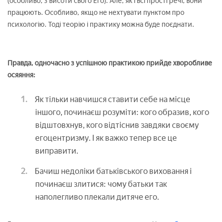
(особливо, з висоти свого Его). Але, як і всі прості речі, вони
працюють. Особливо, якщо не нехтувати пунктом про
психологію. Тоді теорію і практику можна буде поєднати.
Правда, одночасно з успішною практикою прийде хворобливе
осяяння:
Як тільки навчишся ставити себе на місце
іншого, починаєш розуміти: кого образив, кого
відштовхнув, кого відтіснив завдяки своєму
егоцентризму. І як важко тепер все це
виправити.
Бачиш недоліки батьківського виховання і
починаєш злитися: чому батьки так
наполегливо плекали дитяче его.