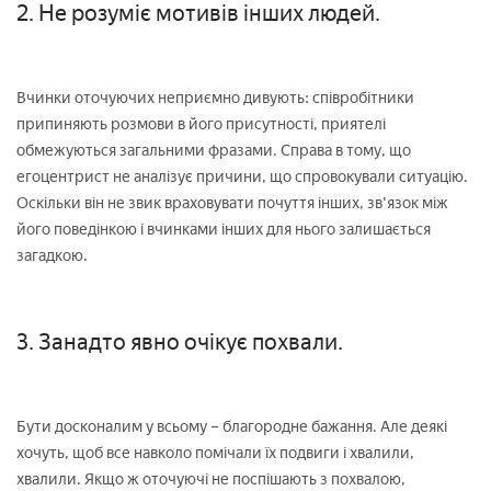
2. Не розуміє мотивів інших людей.
Вчинки оточуючих неприємно дивують: співробітники
припиняють розмови в його присутності, приятелі
обмежуються загальними фразами. Справа в тому, що
егоцентрист не аналізує причини, що спровокували ситуацію.
Оскільки він не звик враховувати почуття інших, зв'язок між
його поведінкою і вчинками інших для нього залишається
загадкою.
3. Занадто явно очікує похвали.
Бути досконалим у всьому – благородне бажання. Але деякі
хочуть, щоб все навколо помічали їх подвиги і хвалили,
хвалили. Якщо ж оточуючі не поспішають з похвалою,