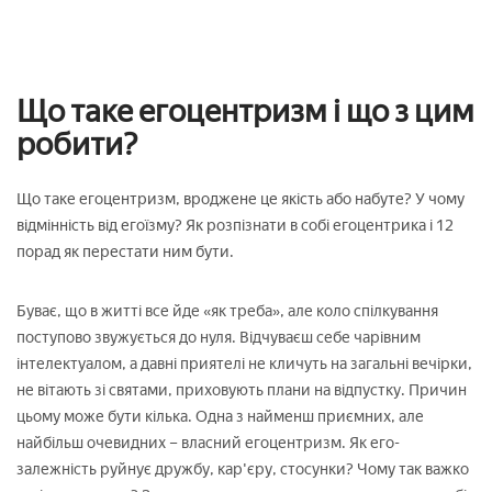
Що таке егоцентризм і що з цим
робити?
Що таке егоцентризм, вроджене це якість або набуте? У чому
відмінність від егоїзму? Як розпізнати в собі егоцентрика і 12
порад як перестати ним бути.
Буває, що в житті все йде «як треба», але коло спілкування
поступово звужується до нуля. Відчуваєш себе чарівним
інтелектуалом, а давні приятелі не кличуть на загальні вечірки,
не вітають зі святами, приховують плани на відпустку. Причин
цьому може бути кілька. Одна з найменш приємних, але
найбільш очевидних – власний егоцентризм. Як его-
залежність руйнує дружбу, кар'єру, стосунки? Чому так важко