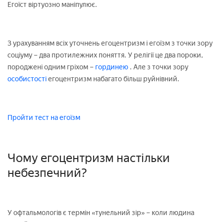
Егоїст віртуозно маніпулює.
З урахуванням всіх уточнень егоцентризм і егоїзм з точки зору
соціуму – два протилежних поняття. У релігії це два пороки,
породжені одним гріхом –
гординею
. Але з точки зору
особистості
егоцентризм набагато більш руйнівний.
Пройти тест на егоїзм
Чому егоцентризм настільки
небезпечний?
У офтальмологів є термін «тунельний зір» – коли людина