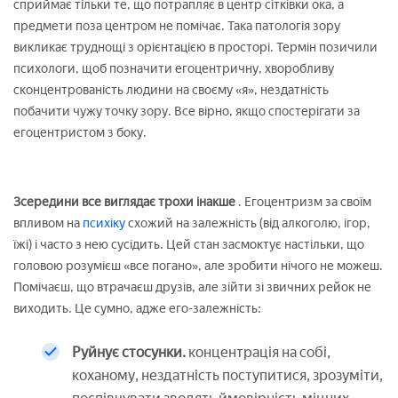
сприймає тільки те, що потрапляє в центр сітківки ока, а
предмети поза центром не помічає. Така патологія зору
викликає труднощі з орієнтацією в просторі. Термін позичили
психологи, щоб позначити егоцентричну, хворобливу
сконцентрованість людини на своєму «я», нездатність
побачити чужу точку зору. Все вірно, якщо спостерігати за
егоцентристом з боку.
Зсередини все виглядає трохи інакше
. Егоцентризм за своїм
впливом на
психіку
схожий на залежність (від алкоголю, ігор,
їжі) і часто з нею сусідить. Цей стан засмоктує настільки, що
головою розумієш «все погано», але зробити нічого не можеш.
Помічаєш, що втрачаєш друзів, але зійти зі звичних рейок не
виходить. Це сумно, адже его-залежність:
Руйнує стосунки.
концентрація на собі,
коханому, нездатність поступитися, зрозуміти,