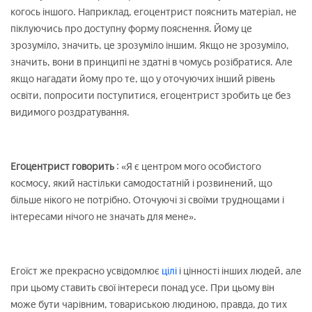
когось іншого. Наприклад, егоцентрист пояснить матеріал, не
піклуючись про доступну форму пояснення. Йому це
зрозуміло, значить, це зрозуміло іншим. Якщо не зрозуміло,
значить, вони в принципі не здатні в чомусь розібратися. Але
якщо нагадати йому про те, що у оточуючих інший рівень
освіти, попросити поступитися, егоцентрист зробить це без
видимого роздратування.
Егоцентрист говорить
: «Я є центром мого особистого
космосу, який настільки самодостатній і розвинений, що
більше нікого не потрібно. Оточуючі зі своїми труднощами і
інтересами нічого не значать для мене».
Егоїст же прекрасно усвідомлює
цілі
і цінності інших людей, але
при цьому ставить свої інтереси понад усе. При цьому він
може бути чарівним, товариською людиною, правда, до тих