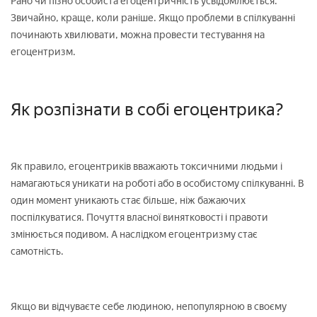
Рано чи пізно особиста егоцентричність усвідомлюється.
Звичайно, краще, коли раніше. Якщо проблеми в спілкуванні
починають хвилювати, можна провести тестування на
егоцентризм.
Як розпізнати в собі егоцентрика?
Як правило, егоцентриків вважають токсичними людьми і
намагаються уникати на роботі або в особистому спілкуванні. В
один момент уникають стає більше, ніж бажаючих
поспілкуватися. Почуття власної винятковості і правоти
змінюється подивом. А наслідком егоцентризму стає
самотність.
Якщо ви відчуваєте себе людиною, непопулярною в своєму