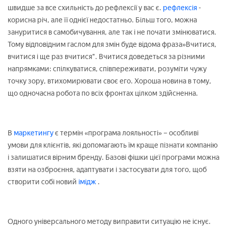
швидше за все схильність до рефлексії у вас є.
рефлексія
-
корисна річ, але її однієї недостатньо. Більш того, можна
зануритися в самобичування, але так і не почати змінюватися.
Тому відповідним гаслом для змін буде відома фраза»Вчитися,
вчитися і ще раз вчитися". Вчитися доведеться за різними
напрямками: спілкуватися, співпереживати, розуміти чужу
точку зору, втихомирювати своє его. Хороша новина в тому,
що одночасна робота по всіх фронтах цілком здійсненна.
В
маркетингу
є термін «програма лояльності» – особливі
умови для клієнтів, які допомагають їм краще пізнати компанію
і залишатися вірним бренду. Базові фішки цієї програми можна
взяти на озброєння, адаптувати і застосувати для того, щоб
створити собі новий
імідж
.
Одного універсального методу виправити ситуацію не існує.