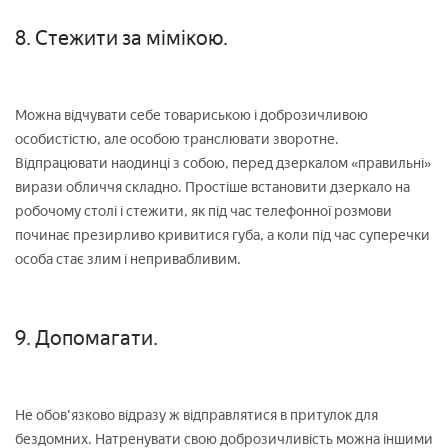
8. Стежити за мімікою.
Можна відчувати себе товариською і доброзичливою
особистістю, але особою транслювати зворотне.
Відпрацювати наодинці з собою, перед дзеркалом «правильні»
вирази обличчя складно. Простіше встановити дзеркало на
робочому столі і стежити, як під час телефонної розмови
починає презирливо кривитися губа, а коли під час суперечки
особа стає злим і непривабливим.
9. Допомагати.
Не обов'язково відразу ж відправлятися в притулок для
бездомних. Натренувати свою доброзичливість можна іншими