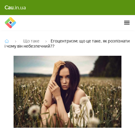
Егоцентризм: що це таке, як розпізнати і чому він
Cau
.in.ua
небезпечний??
Що таке
Егоцентризм: що це таке, як розпізнати
і чому він небезпечний??