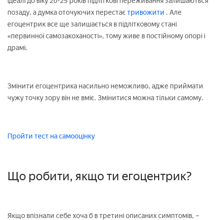
ідеалі до віку 20-25 років підліткові переживання залишаються
позаду, а думка оточуючих перестає
тривожити
. Але
егоцентрик все ще залишається в підлітковому стані
«первинної самозакоханості», тому живе в постійному опорі і
драмі.
Змінити егоцентрика насильно неможливо, адже приймати
чужу точку зору він не вміє. Змінитися можна тільки самому.
Пройти тест на самооцінку
Що робити, якщо ти егоцентрик?
Якщо впізнали себе хоча б в третині описаних симптомів, –