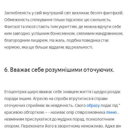
Заглибленість у свій внутрішній світ викликає безліч фантфазій.
Обмеженість спілкування тільки підсилює цю схильність.
Фантазії та ілюзії стають тим укриттям, де можна відчути себе
ким завгодно: успішним бізнесменом, сміливим мандрівником,
благородним лицарем. На жаль, подібна поведінка стає
нормою, яка ще більше віддаляє від реальності.
6. Вважає себе розумнішими оточуючих.
Егоцентрик щиро вважає себе знавцем життя і щедро роздає
поради іншим. Агресію на спроби втрутитися в справи
оточуючих сприймає як невдячність. Свого
образу
подає під "
красивою обгорткою – - називає опір співрозмовника
лінню
,
невмінням прислухатися до мудрих порад, психологічним
опором. Переконати його в зворотному неможливо. Адже він