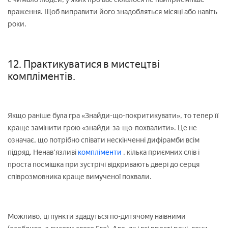
враження. Щоб виправити його знадобляться місяці або навіть
роки.
12. Практикуватися в мистецтві
компліментів.
Якщо раніше була гра «Знайди-що-покритикувати», то тепер її
краще замінити грою «знайди-за-що-похвалити». Це не
означає, що потрібно співати нескінченні дифірамби всім
підряд. Ненав'язливі
компліменти
, кілька приємних слів і
проста посмішка при зустрічі відкривають двері до серця
співрозмовника краще вимученої похвали.
Можливо, ці пункти здадуться по-дитячому наївними