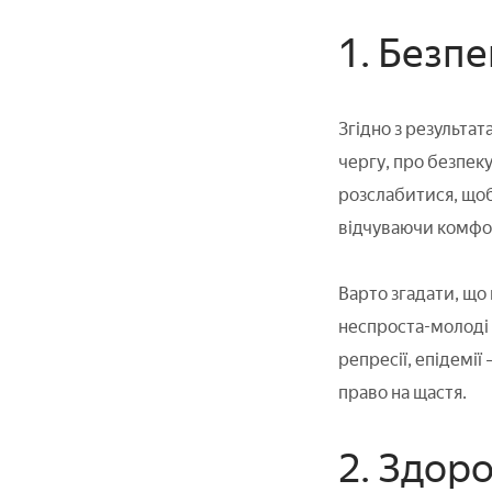
1. Безпе
Згідно з результа
чергу, про безпеку
розслабитися, щоб
відчуваючи комфорт
Варто згадати, що 
неспроста-молоді л
репресії, епідемії
право на щастя.
2. Здоро