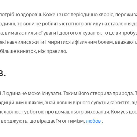
потрібно здоров'я. Кожен з нас періодично хворіє, пережи
одичні, то вони не роблять істотного впливу на ставлення д
, вимагає пильної уваги і довгого лікування, то це випроб
 які навчилися жити і миритися з фізичним болем, вважают
 більше виняток, ніж правило.
в.
і Людина не може існувати. Таким його створила природа. 
радиційним шляхом, знайшовши вірного супутника життя, відд
исловлює турботою про домашнього вихованця. Комусь дос
тверджують, що віра дає їм оптимізм,
любов
.