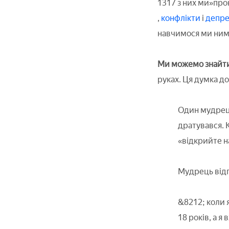
1317 з них ми»про
,
конфлікти
і
депре
навчимося ми ним 
Ми можемо знайти
руках. Ця думка д
Один мудрець
дратувався. 
«відкрийте н
Мудрець відп
&8212; коли я
18 років, а я