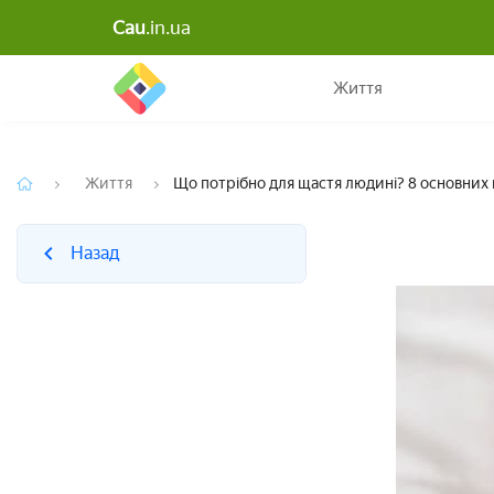
Cau
.in.ua
Назад
Життя
Життя
Що потрібно для щастя людині? 8 основних
Назад