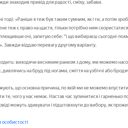
жди знаходив привід для радості, сміху, забави.
ні тоді: «Раніше я теж був таким сумним, як і ти, а потім зроби
ене теж є право на щастя, тільки потрібно ним скористатися.
плющивши очі, запитую себе: "і що вибираєш сьогодні-пох
. Завжди віддаю перевагу другому варіанту.
иходить: виходячи весняним ранком з дому, ми можемо на
, дивлячись на бруд під ногами, сміття на узбіччі або бродя
ують, що основна причина, по якій ми не можемо впустити
и те, чого у нас немає. Настав час зупинитися і гарненько 
овіді можуть здивувати і підштовхнути до вибору, як прожи
п особистості