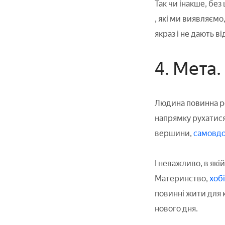
Так чи інакше, без
, які ми виявляємо
якраз і не дають ві
4. Мета.
Людина повинна роз
напрямку рухатися
вершини,
самовд
І неважливо, в які
Материнство,
хоб
повинні жити для к
нового дня.