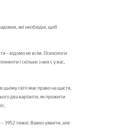
адових, які необхідні, щоб
тя – відомо не всім. Психологи
енти і скільки з них є у вас,
 цьому світі має право на щастя,
ього два варіанти, як прожити
ес.
– 3952 тижні. Важко уявити, але