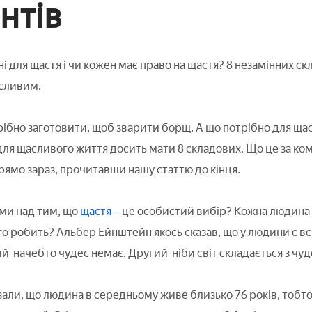
нтів
 для щастя і чи кожен має право на щастя? 8 незамінних скл
асливим.
рібно заготовити, щоб зварити борщ. А що потрібно для щас
я щасливого життя досить мати 8 складових. Що це за компон
рямо зараз, прочитавши нашу статтю до кінця.
ми над тим, що
щастя –
це особистий вибір? Кожна людина в
ого робить? Альбер Ейнштейн якось сказав, що у людини є вс
й-начебто чудес немає. Другий-ніби світ складається з чуд
али, що людина в середньому живе близько 76 років, тобто 