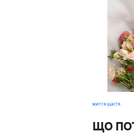
життя
щастя
що по