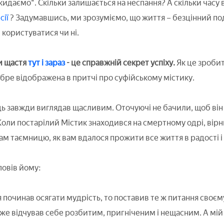
кидаємо". Скільки залишається на неспання? А скільки часу
сії
? Задумавшись, ми зрозуміємо, що життя – безцінний пода
користуватися чи ні.
 щастя
тут і зараз
- це справжній секрет успіху.
Як це зробит
обре відображена в притчі про суфійському містику.
 завжди виглядав щасливим. Оточуючі не бачили, щоб він 
Коли постарілий Містик знаходився на смертному одрі, вірни
ам таємницю, як вам вдалося прожити все життя в радості і
овів йому:
 починав осягати мудрість, то поставив те ж питання своєму
 вже відчував себе розбитим, пригніченим і нещасним. А мій