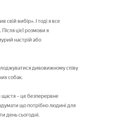
в свій вибір». І тоді я все
 Після цієї розмови я
мурий настрій або
солоджуватися дивовижному співу
чих собак.
 щастя – це безперервне
подумати що потрібно людині для
ти день сьогодні.