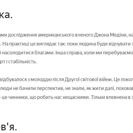
ка.
тами дослідження американського вченого Джона Медіни, на
. На практиці це виглядає так: поки людина буде відчувати з
 насолодитися благами. Інша справа, коли ми перебуваємо 
 і стабільність.
відбувалося з молоддю після Другої світової війни. Це пок
юди не бачили перспектив, не знали, як жити далі, поховав
 – це чинники, що робить нас нещасними. Тільки впевнена в
в'я.