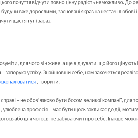
 цього почуття відчути повноцінну радість неможливо. До ре
, будучи вже дорослими, засновані якраз на нестачі любові і
дчути щастя тут і зараз.
уміти, для чого він живе, а ще відчувати, що його цінують 
 – запорука успіху. Знайшовши себе, нам захочеться реалізо
осконалюватися
, творити.
й справі – не обов'язково бути босом великої компанії, для
і
, улюблена професія – має бути щось закликає до дії, мотив
огось або для чогось, не забуваючи і про себе. Інакше мож