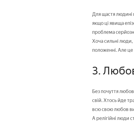
Для щастя людині 
якщо ці явища епіз
проблема серйозна
Хоча сильні люди,
положенні. Але це
3. Любо
Без почуття любов
свій. Хтось йде т
всю свою любов в
А релігійні люди с