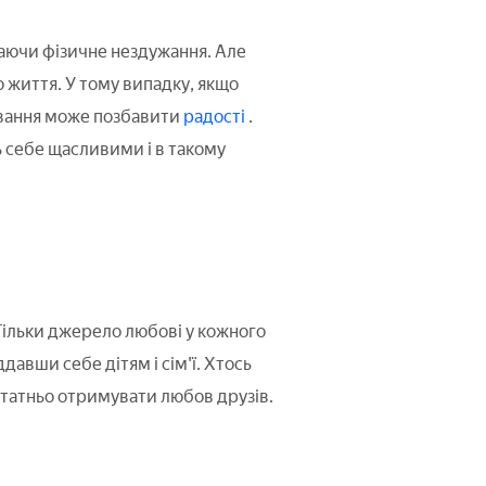
ваючи фізичне нездужання. Але
о життя. У тому випадку, якщо
ування може позбавити
радості
.
ь себе щасливими і в такому
Тільки джерело любові у кожного
авши себе дітям і сім'ї. Хтось
татньо отримувати любов друзів.