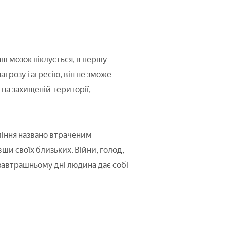
ш мозок піклується, в першу
агрозу і агресію, він не зможе
на захищеній території,
оління названо втраченим
ши своїх близьких. Війни, голод,
 завтрашньому дні людина дає собі