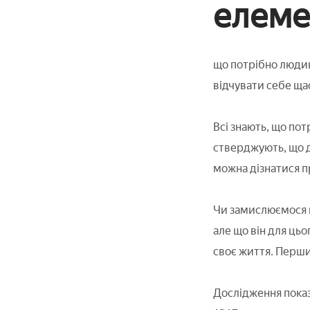
елеме
що потрібно людині
відчувати себе щ
Всі знають, що пот
стверджують, що дл
можна дізнатися п
Чи замислюємося 
але що він для ць
своє життя. Перши
Дослідження показ