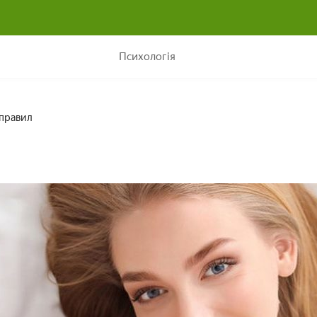
Що потрібно для щастя людині? 8 основних правил
Психологія
 правил