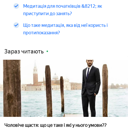
Медитація для початківців &8212; як
приступити до занять?
Що таке медитація, яка від неї користь і
протипоказання?
Зараз читають
Чоловіче щастя: що це таке і які у нього умови??