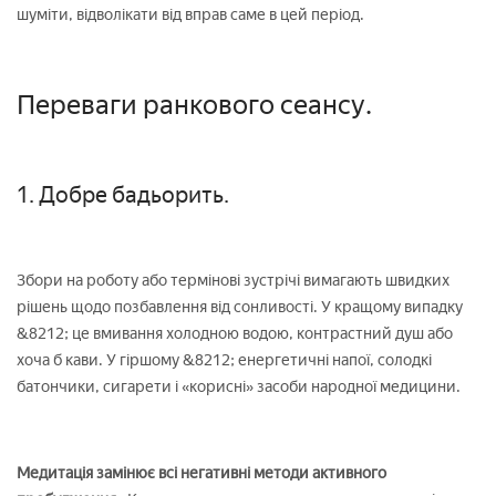
шуміти, відволікати від вправ саме в цей період.
Переваги ранкового сеансу.
1. Добре бадьорить.
Збори на роботу або термінові зустрічі вимагають швидких
рішень щодо позбавлення від сонливості. У кращому випадку
&8212; це вмивання холодною водою, контрастний душ або
хоча б кави. У гіршому &8212; енергетичні напої, солодкі
батончики, сигарети і «корисні» засоби народної медицини.
Медитація замінює всі негативні методи активного