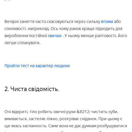
Вечірні заняття часто скасовуються через сильну
втоми
або
сонливості, наприклад. Ось чому ранок краще підходить для
вироблення постійної
звички
. У ньому менше раптовості, його
легше спланувати.
Пройти тест на характер людини
2. Чиста свідомість.
Очі відкриті, тіло робить звичні рухи &8212; чистить зуби,
вмивається, застеляє ліжко, розігріває сніданок. При цьому є
ще якась заспанность. Саме вона не дає думкам розбушуватися