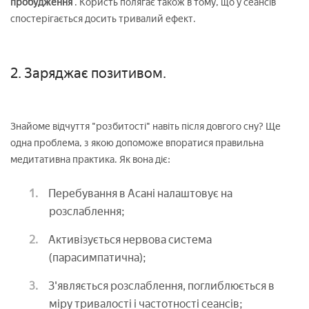
пробудження
. Користь полягає також в тому, що у сеансів
спостерігається досить тривалий ефект.
2. Заряджає позитивом.
Знайоме відчуття "розбитості" навіть після довгого сну? Ще
одна проблема, з якою допоможе впоратися правильна
медитативна практика. Як вона діє:
Перебування в Асані налаштовує на
розслаблення;
Активізується нервова система
(парасимпатична);
З'являється розслаблення, поглиблюється в
міру тривалості і частотності сеансів;