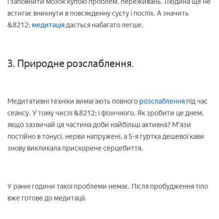
і заповнити мозок купою проблем, переживань. Людина ще не
встигає вникнути в повсякденну суєту і поспіх. А значить
&8212;
медитація
дасться набагато легше.
3. Природне розслаблення.
Медитативні техніки вимагають повного
розслаблення
під час
сеансу. У тому числі &8212; і фізичного. Як зробити це днем,
якщо зазвичай ця частина доби найбільш активна? М'язи
постійно в тонусі, нерви напружені, а 5-я гуртка дешевої кави
знову викликала прискорене серцебиття.
У ранні години такої проблеми немає. Після пробудження тіло
вже готове до медитації.