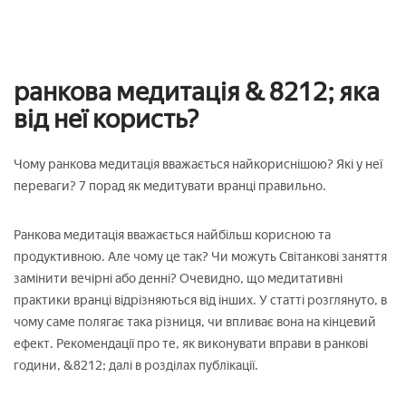
ранкова медитація & 8212; яка
від неї користь?
Чому ранкова медитація вважається найкориснішою? Які у неї
переваги? 7 порад як медитувати вранці правильно.
Ранкова медитація вважається найбільш корисною та
продуктивною. Але чому це так? Чи можуть Світанкові заняття
замінити вечірні або денні? Очевидно, що медитативні
практики вранці відрізняються від інших. У статті розглянуто, в
чому саме полягає така різниця, чи впливає вона на кінцевий
ефект. Рекомендації про те, як виконувати вправи в ранкові
години, &8212; далі в розділах публікації.