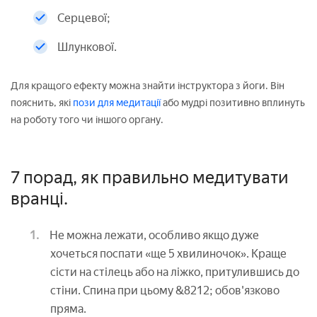
Серцевої;
Шлункової.
Для кращого ефекту можна знайти інструктора з йоги. Він
пояснить, які
пози для медитації
або мудрі позитивно вплинуть
на роботу того чи іншого органу.
7 порад, як правильно медитувати
вранці.
Не можна лежати, особливо якщо дуже
хочеться поспати «ще 5 хвилиночок». Краще
сісти на стілець або на ліжко, притулившись до
стіни. Спина при цьому &8212; обов'язково
пряма.