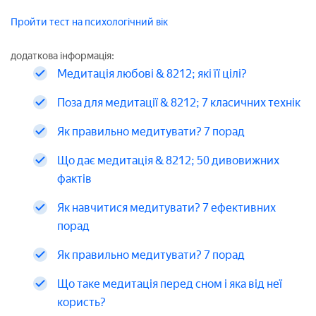
Пройти тест на психологічний вік
додаткова інформація:
Медитація любові & 8212; які її цілі?
Поза для медитації & 8212; 7 класичних технік
Як правильно медитувати? 7 порад
Що дає медитація & 8212; 50 дивовижних
фактів
Як навчитися медитувати? 7 ефективних
порад
Як правильно медитувати? 7 порад
Що таке медитація перед сном і яка від неї
користь?