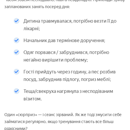
запланованих занять посеред дня:
Дитина травмувалася, потрібно везти її до
лікарні;
Начальник дав термінове доручення;
Одяг порвався / забруднився, потрібно
негайно вирішити проблему;
Гості прийдуть через годину, а пес розбив
посуд, забруднив підлогу, погриз меблі;
Теща/свекруха нагрянула з несподіваним
візитом.
Один «сюрприз» — і сеанс зірваний. Як же тоді змусити себе
займатися регулярно, якщо тренування стають все більш
рідкісними?