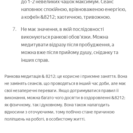
до 1-2 невеликих чашок максимум. Сеанс
наповнює спокійною, врівноваженою енергією,
а кофеїн &8212; хаотичною, тривожною.
Не має значення, в якій послідовності
виконуються ранкові обов'язки. Можна
медитувати відразу після пробудження, а
можна вже після прийому душу, сніданку та
інших справ.
Ранкова медитація & 8212; це корисне і приємне заняття. Вона
не замінять сеансів, що проводяться в інший час доби, але має
свої незаперечні переваги. Якщо дотримуватися правил її
виконання, можна багато чого досягти в оздоровленні &8212;
як фізичному, так і духовному. Вона також налагодить
відносини з оточуючими, тому побічно стане причиною
поліпшень на роботі, в особистому житті.