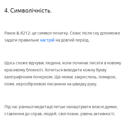
4. Символічність.
Ранок & 8212; це символ початку. Сеанс після сну допоможе
задати правильне
настрій
на довгий період.
Щось схоже відчуває людина, коли починає писати в новому
красивому блокноті. Хочеться виводити кожну букву
каліграфічним почерком. Ще немає закреслень, помарок,
плям, нерозбірливою писанини на швидку руку.
Під час ранньої медитації легше налаштувати власні думки,
ставлення до справ, людей, свої плани, рівень активності.