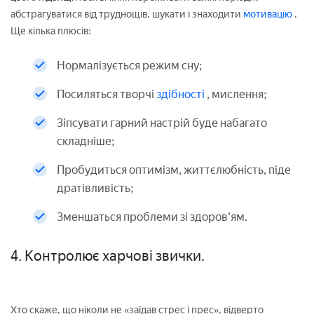
абстрагуватися від труднощів, шукати і знаходити
мотивацію
.
Ще кілька плюсів:
Нормалізується режим сну;
Посиляться творчі
здібності
, мислення;
Зіпсувати гарний настрій буде набагато
складніше;
Пробудиться оптимізм, життєлюбність, піде
дратівливість;
Зменшаться проблеми зі здоров'ям.
4. Контролює харчові звички.
Хто скаже, що ніколи не «заїдав стрес і прес», відверто