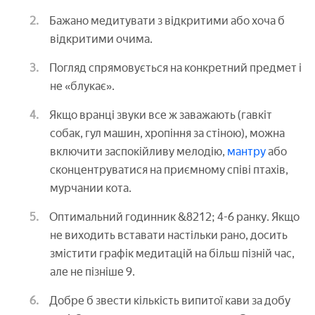
Бажано медитувати з відкритими або хоча б
відкритими очима.
Погляд спрямовується на конкретний предмет і
не «блукає».
Якщо вранці звуки все ж заважають (гавкіт
собак, гул машин, хропіння за стіною), можна
включити заспокійливу мелодію,
мантру
або
сконцентруватися на приємному співі птахів,
мурчании кота.
Оптимальний годинник &8212; 4-6 ранку. Якщо
не виходить вставати настільки рано, досить
змістити графік медитацій на більш пізній час,
але не пізніше 9.
Добре б звести кількість випитої кави за добу