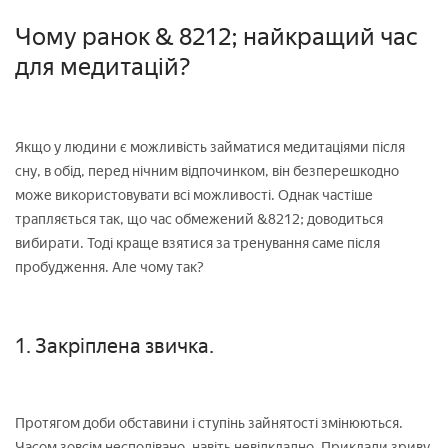
Чому ранок & 8212; найкращий час
для медитацій?
Якщо у людини є можливість займатися медитаціями після
сну, в обід, перед нічним відпочинком, він безперешкодно
може використовувати всі можливості. Однак частіше
трапляється так, що час обмежений &8212; доводиться
вибирати. Тоді краще взятися за тренування саме після
пробудження. Але чому так?
1. Закріплена звичка.
Протягом доби обставини і ступінь зайнятості змінюються.
Часом зовсім несподівано, навіть невідкладно. Приклади зриву