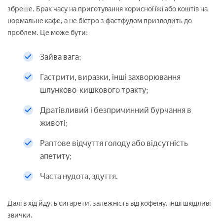
збреше. Брак часу на приготування корисної їжі або коштів на
нормальне кафе, а не бістро з фастфудом призводить до
проблем. Це може бути:
Зайва вага;
Гастрити, виразки, інші захворювання
шлунково-кишкового тракту;
Дратівливий і безпричинний бурчання в
животі;
Раптове відчуття голоду або відсутність
апетиту;
Часта нудота, здуття.
Далі в хід йдуть сигарети, залежність від кофеїну, інші шкідливі
звички.