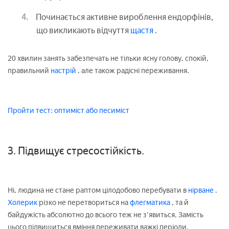
Починається активне вироблення ендорфінів,
що викликають відчуття
щастя
.
20 хвилин занять забезпечать не тільки ясну голову, спокій,
правильний
настрій
, але також радісні переживання.
Пройти тест: оптиміст або песиміст
3. Підвищує стресостійкість.
Ні, людина не стане раптом цілодобово перебувати в
нірване
.
Холерик
різко не перетвориться на
флегматика
, та й
байдужість абсолютно до всього теж не з'явиться. Замість
цього підвищиться вміння переживати важкі періоди,