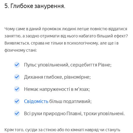
5. Глибоке занурення.
Чому саме в даний проміжок людині легше повністю віддатися
заняттю, а заодно отримати від нього набагато більший ефект?
Виявляється, справа не тільки в психологічному, але ще і в
фізичному стані:
Пульс уповільнений, серцебиття Рівне;
Дихання глибоке, рівномірне;
Немає напруженості в м'язах;
Свідомість
більш податливий;
Всі рухи природно Плавні, трохи уповільнені.
Крім того, сусіди за стіною або по кімнаті навряд чи стануть