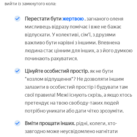
вийти із замкнутого кола:
Перестати бути
жертвою
.
загнаного оленя
мисливець відразу помічає і вже не бажає
відпускати. У колективі, сім'ї, з друзями
важливо бути нарівні з іншими. Впевнена
людина стає цінним для інших, а з його думкою
починають рахуватися.
Цінуйте особистий простір.
як не бути
"козлом відпущення"? Не дозволяти іншим
залазити в особистий простір і будувати там
свої правила! Межі існують скрізь, а якщо хтось
претендує на твою свободу-таких людей
потрібно уникати або дати чітко зрозуміти.
Вміти прощати інших.
рідні, колеги, хто-
завгодно може неусвідомлено нагнітати