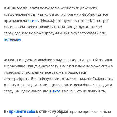
Вміння розпізнавати психологію кожного перехожого,
усвідомлювати світ навколо в його справжніх фарбах - це все
прагнення до
істині
. Філософія відчуженості від всієї цієї сірої
маси, часом, робить людину ізгоєм. Від цієї думки він сам
страждає, але не може зрозуміти, як йому застосувати свій
потенціал
.
Жінка з синдромом альбіноса змушена ходити в довгій накидці,
яка захищає її від ультрафіолету. Вона банально не може сісти в
транспорт, так як на неї все стазу витріщаються і
фотографують. Вона відчуває дискомфорт в компанії колег, а на
роботу її навряд чи взяли. Що говорити, вона боїться заводити
стосунки, адже думає, що
я ніхто,
і мене ніхто не полюбить.
Як
прийняти себе
в істинному образі
і прагне пробивати вікно