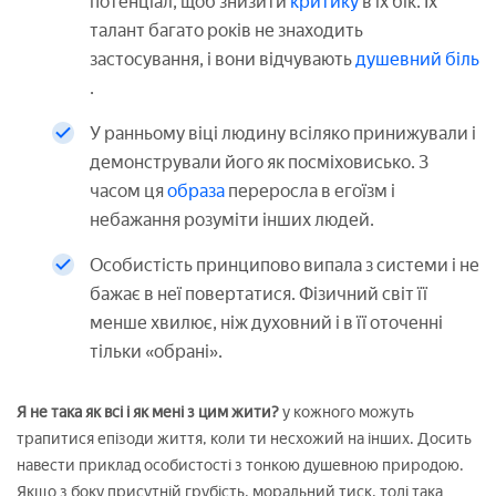
потенціал, щоб знизити
критику
в їх бік. Їх
талант багато років не знаходить
застосування, і вони відчувають
душевний біль
.
У ранньому віці людину всіляко принижували і
демонстрували його як посміховисько. З
часом ця
образа
переросла в егоїзм і
небажання розуміти інших людей.
Особистість принципово випала з системи і не
бажає в неї повертатися. Фізичний світ її
менше хвилює, ніж духовний і в її оточенні
тільки «обрані».
Я не така як всі і як мені з цим жити?
у кожного можуть
трапитися епізоди життя, коли ти несхожий на інших. Досить
навести приклад особистості з тонкою душевною природою.
Якщо з боку присутній грубість, моральний тиск, тоді така