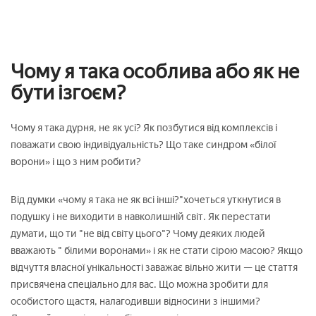
Чому я така особлива або як не
бути ізгоєм?
Чому я така дурня, не як усі? Як позбутися від комплексів і
поважати свою індивідуальність? Що таке синдром «білої
ворони» і що з ним робити?
Від думки «чому я така не як всі інші?"хочеться уткнутися в
подушку і не виходити в навколишній світ. Як перестати
думати, що ти "не від світу цього"? Чому деяких людей
вважають " білими воронами» і як не стати сірою масою? Якщо
відчуття власної унікальності заважає вільно жити — це стаття
присвячена спеціально для вас. Що можна зробити для
особистого щастя, налагодивши відносини з іншими?