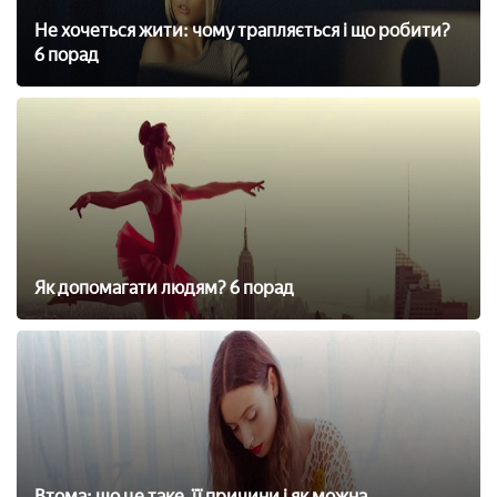
Не хочеться жити: чому трапляється і що робити?
6 порад
Як допомагати людям? 6 порад
Втома: що це таке, її причини і як можна