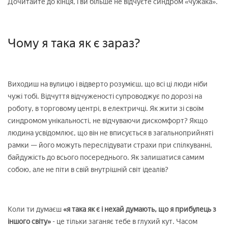
Дочитайте до кінця, і ви більше не відчуєте синдром «чужака».
Чому я така як є зараз?
Виходиш на вулицю і відверто розумієш, що всі ці люди ніби
чужі тобі. Відчуття відчуженості супроводжує по дорозі на
роботу, в торговому центрі, в електричці. Як жити зі своїм
синдромом унікальності, не відчуваючи дискомфорт? Якщо
людина усвідомлює, що він не вписується в загальноприйняті
рамки — його можуть переслідувати страхи при спілкуванні,
байдужість до всього посереднього. Як залишатися самим
собою, але не піти в свій внутрішній світ ідеалів?
Коли ти думаєш
«я така як є і нехай думають, що я прибулець з
іншого світу»
- це тільки заганяє тебе в глухий кут. Часом