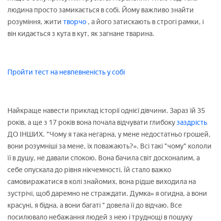
людина просто замикається в собі. Йому важливо знайти
розуміння, жити
творчо
, а його затискають в строгі рамки, і
він кидається з кута в кут, як загнане тварина.
Пройти тест на невпевненість у собі
Найкраще навести приклад історії однієї дівчини. Зараз їй 35
років, а ще з 17 років вона почала відчувати глибоку
заздрість
ДО ІНШИХ. "Чому я така негарна, у мене недостатньо грошей,
вони розумніші за мене, їх поважають?». Всі такі "чому" кололи
її в душу, не давали спокою. Вона бачила світ досконалим, а
себе опускала до рівня нікчемності. Їй стало важко
самовиражатися в колі знайомих, вона рідше виходила на
зустрічі, щоб даремно не страждати. Думка» я огидна, а вони
красуні, я бідна, а вони багаті " довела її до відчаю. Все
посилювало небажання людей з нею і труднощі в пошуку