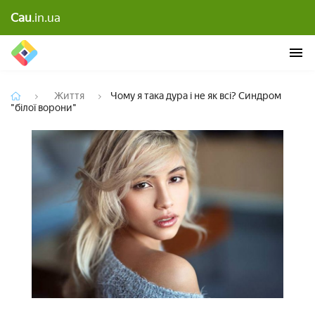
Cau
.in.ua
Чому я така дура і не як всі? Синдром
Життя
Чому я така дура і не як всі? Синдром
"білої ворони"