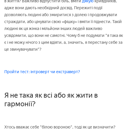
в життя? Важливо відпустити біль, вміти
дякую
кривдників,
адже вони дають необхідний досвід. Пережиті події
дозволяють людині або змиритися з долею і продовжувати
страждати, або цінувати свою «фішку» і вміти її піднести. Такій
людині як ця жінка і мільйони інших людей важливо
усвідомити, що вони не самотні. Чому б не подумати "я така як
є і не можу нічого з цим вдіяти, а, значить, я перестану себе за
це звинувачувати"?
Пройти тест: інтроверт чи екстраверт?
Я не така як всі або як жити в
гармонії?
Хтось вважає себе "білою вороною", тоді як це визначити?