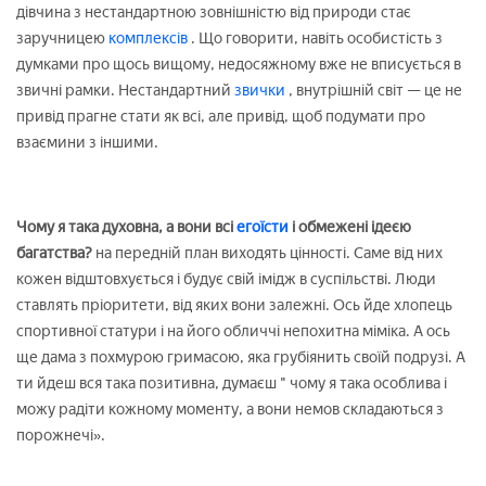
дівчина з нестандартною зовнішністю від природи стає
заручницею
комплексів
. Що говорити, навіть особистість з
думками про щось вищому, недосяжному вже не вписується в
звичні рамки. Нестандартний
звички
, внутрішній світ — це не
привід прагне стати як всі, але привід, щоб подумати про
взаємини з іншими.
Чому я така духовна, а вони всі
егоїсти
і обмежені ідеєю
багатства?
на передній план виходять цінності. Саме від них
кожен відштовхується і будує свій імідж в суспільстві. Люди
ставлять пріоритети, від яких вони залежні. Ось йде хлопець
спортивної статури і на його обличчі непохитна міміка. А ось
ще дама з похмурою гримасою, яка грубіянить своїй подрузі. А
ти йдеш вся така позитивна, думаєш " чому я така особлива і
можу радіти кожному моменту, а вони немов складаються з
порожнечі».