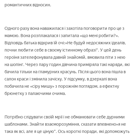
романтичних відносин.
Одного разу вона наважилася і захотіла поговорити про це з
мамою. Вона розплакалася і запитала «що мені робити?».
Відповідь батька відкрив їй очі:»Не будуй недосяжних ідеалів,
почни любити себе в своєму істинному образі". У цей день
героїня зателефонувала давній знайомій, вмовила піти з нею
на шопінг. Через пару годин дівчина приміряла такі наряди, які
бачила тільки на гламурних красунь. Після цього вона пішла в
салон краси і змінила зачіску. У підсумку, в дзеркалі вона
побачила не «сіру мишу» з порожнім поглядом, а ефектну
брюнетку з палаючими очима.
Потрібно слідувати своїй мрії і не обманювати себе дурними
шаблонами. Знайти взаєморозуміння, сказати впевнено»я не
така як всі, але я це ціную". Ось короткі поради, які допоможуть