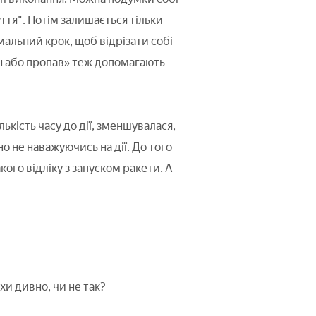
уття". Потім залишається тільки
мальний крок, щоб відрізати собі
пан або пропав» теж допомагають
кість часу до дії, зменшувалася,
но не наважуючись на дії. До того
кого відліку з запуском ракети. А
и дивно, чи не так?