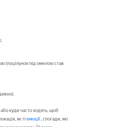
;
ю (поцілунок під омелою став
дивно).
 або куди часто ходять, щоб
кація, як ті
емоції
, спогади, які