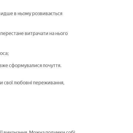
видше в ньому розвивається
 перестане витрачати на нього
оса;
и вже сформувалися почуття.
ти свої любовні переживання,
 її виконання. Можна подумки собі