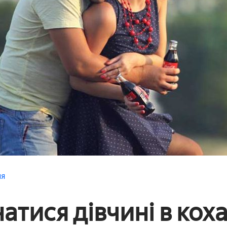
ня
натися дівчині в кох