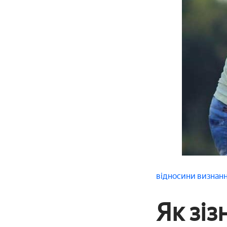
відносини
визнан
Як зіз