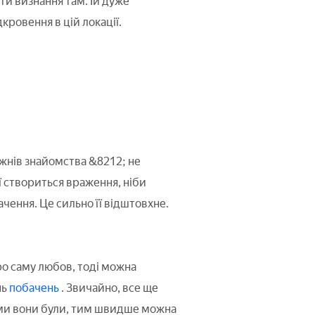
ти визнання там. Їй дуже
ровення в цій локації.
тижнів знайомства &8212; не
ї створиться враження, ніби
чення. Це сильно її відштовхне.
ро саму любов, тоді можна
нь
побачень
. Звичайно, все ще
ними вони були, тим швидше можна