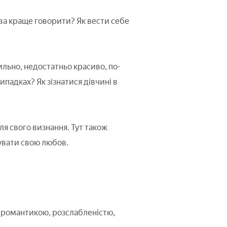
лова краще говорити? Як вести себе
льно, недостатньо красиво, по-
ипадках? Як зізнатися дівчині в
ля свого визнання. Тут також
увати свою любов.
з романтикою, розслабленістю,