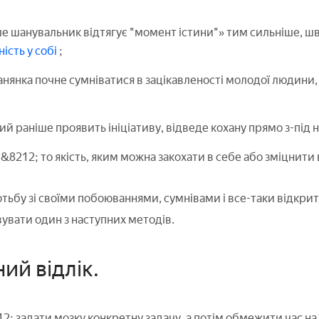
 шанувальник відтягує "момент істини"» тим сильніше, ш
ість у собі
;
анянка почне сумніватися в зацікавленості молодої людини,
ий раніше проявить ініціативу, відведе кохану прямо з-під н
 &8212; то якість, яким можна закохати в себе або зміцнит
тьбу зі своїми побоюваннями, сумнівами і все-таки відкри
вати один з наступних методів.
ий відлік.
2; задати мозку конкретну задачу, а потім обмежити час на