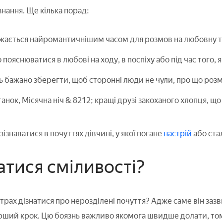
нання. Ще кілька порад:
ажається найромантичнішим часом для розмов на любовну 
пояснюватися в любові на ходу, в поспіху або під час того, 
ь бажано зберегти, щоб сторонні люди не чули, про що роз
ітанок, Місячна ніч & 8212; кращі друзі закоханого хлопця, щ
;
ізнаватися в почуттях дівчині, у якої погане
настрій
або ста
атися сміливості?
трах дізнатися про нерозділені почуття? Адже саме він зазви
рший крок. Цю боязнь важливо якомога швидше долати, то