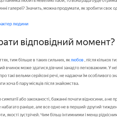
що панянка любить невеликі паби, то вона рада буде отрима
нні галереї? Значить, можна продумати, як зробити своє одк
арактер людини
брати відповідний момент?
ттях, тим більше в таких сильних, як
любов
, після кількох 
кий вчинок може здатися дівчині занадто легковажним. У не
ро такі вельми серйозні речі, не надаючи їм особливого зна
и хоча б пару місяців після знайомства.
симпатії або закоханості, бажанні почати відносини, а не п
 набагато раніше, але все одно не в перший-другий тижде
оти, якості зустрічей. Чим більш інтимними і менш рідкіс