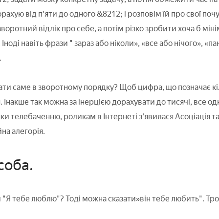
орахую від п'яти до одного &8212; і розповім їй про свої поч
оротний відлік про себе, а потім різко зробити хоча б міні
 Іноді навіть фрази " зараз або ніколи», «все або нічого», «
.
ти саме в зворотному порядку? Щоб цифра, що позначає кіль
. Інакше так можна за інерцією дорахувати до тисячі, все од
яки телебаченню, роликам в Інтернеті з'явилася Асоціація та
на алегорія.
соба.
"Я тебе люблю"? Тоді можна сказати»він тебе любить". Трох