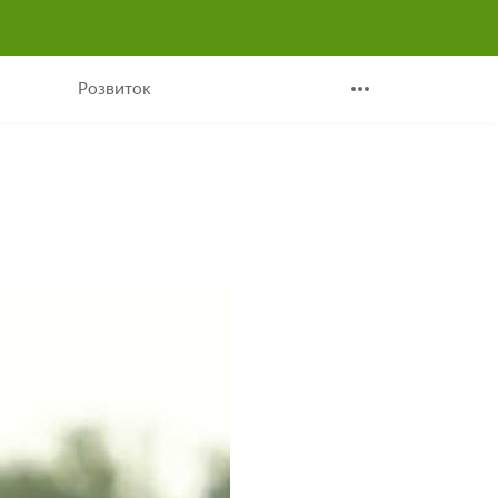
ади
Розвиток