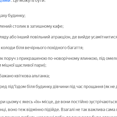
ціями
. Це можуть бути:
 даху будинку;
лений столик в затишному кафе;
ляду або інший повільний атракціон, де вийде усамітнитися
 колоди біля вечірнього похідного багаття;
 поруч з прикрашеною по-новорічному ялинкою, під омело
міцної щасливої пари);
бажано квіткова альтанка;
ред під'їздом біля будинку дівчини під час прощання (як не 
ри цьому є якесь «їх» місце, де вони постійно зустрічаються
і, воно теж відмінно підійде. Взагалі не так важлива сама ло