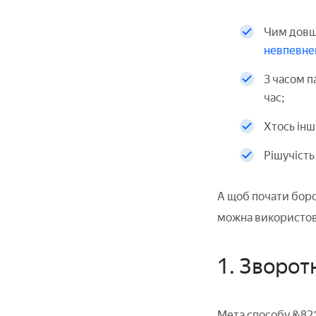
Чим довше
невпевнен
З часом п
час;
Хтось інш
Рішучість
А щоб почати боро
можна використову
1. Зворотн
Мета способу &821