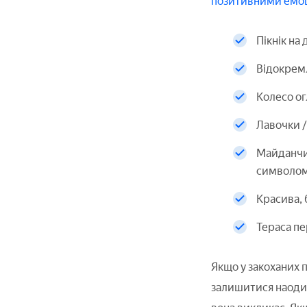
позитивними емо
Пікнік на
Відокрем
Колесо ог
Лавочки /
Майданчик
символом 
Красива, 
Тераса пе
Якщо у закоханих п
залишитися наодинц