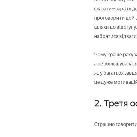
сказати:»зараз я д
проговорити цей зв
шляхи до відступу.
набратися відваги
Чому краще рахува
а не збільшувалася
ж, у багатьох завд
це дуже мотивацій
2. Третя о
Страшно говорити 