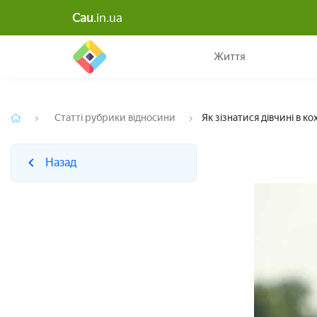
Cau
.in.ua
Назад
Життя
Статті рубрики відносини
Як зізнатися дівчині в к
Назад