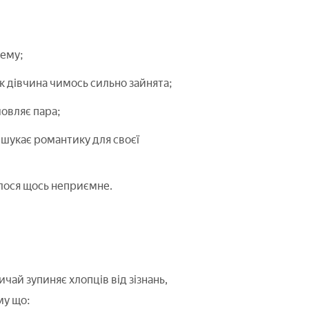
тему;
як дівчина чимось сильно зайнята;
мовляє пара;
о шукає романтику для своєї
лося щось неприємне.
чай зупиняє хлопців від зізнань,
му що: