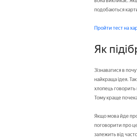
вона викликає. Як
подобаються карти
Пройти тест на х
Як піді
Зізнаватися в почу
найкраща ідея. Та
хлопець говорить п
Тому краще почекат
Якщо мова йде про 
поговорити про це
залежить від част