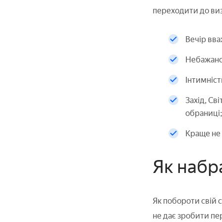
переходити до виз
Вечір вв
Небажано 
Інтимніст
Захід, Св
обраниці
Краще не з
Як набр
Як побороти свій с
не дає зробити пе