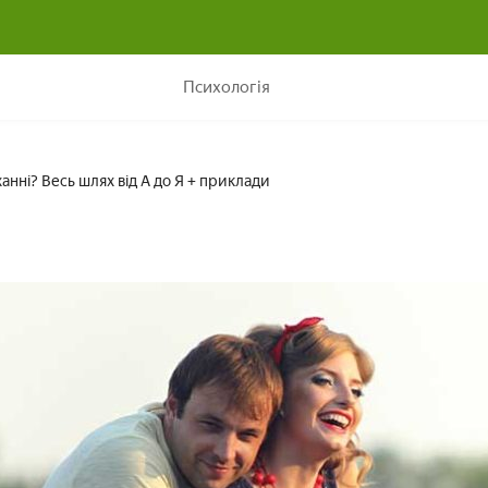
Як зізнатися дівчині в коханні? Весь шлях від А до Я + прикл
Психологія
оханні? Весь шлях від А до Я + приклади