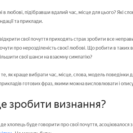
ні в любові, підібравши вдалий час, місце для цього? Які с
ндації та приклади.
відкрити свої почуття приходять страх зробити все неправи
очути про нерозділеність своєї любові. Що робити в таких в
більшити свої шанси на взаємну симпатію?
 те, як краще вибрати час, місце, слова, модель поведінки д
 прикладів готових фраз, якими можна висловлювати і опис
е зробити визнання?
 де хлопець буде говорити про свої почуття, асоціювалося 