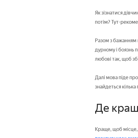
Як зізнатися дівчи
потім? Тут-рекоме
Разом з бажанням 
дурному і боязнь п
любові так, щоб з
Далі мова піде про
знайдеться кілька
Де кращ
Краще, щоб місце,