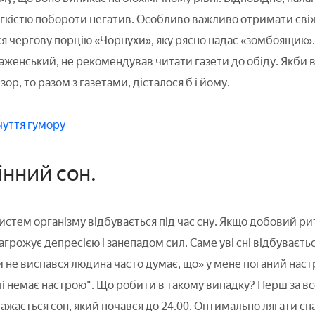
егкістю побороти негатив. Особливо важливо отримати свіжу
ся чергову порцію «Чорнухи», яку рясно надає «зомбоящик».
енський, не рекомендував читати газети до обіду. Якби в 
зор, то разом з газетами, дісталося б і йому.
чуття гумору
інний сон.
систем організму відбувається під час сну. Якщо добовий р
агрожує депресією і занепадом сил. Саме уві сні відбуваєтьс
и не виспався людина часто думає, що» у мене поганий настр
лі немає настрою". Що робити в такому випадку? Перш за вс
жається сон, який почався до 24.00. Оптимально лягати спа