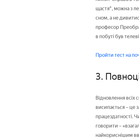
щастя", можна з л
сном, а не дивити
професор Преображ
в побуті був телеві
Пройти тест на по
3. Повноц
Відновлення всіх 
висипається – це з
працездатності. Ч
говорити – »взага
найкориснішим вва