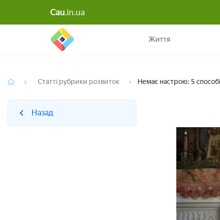
Cau
.in.ua
Назад
Життя
Статті рубрики розвиток
Немає настрою: 5 способ
Назад