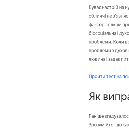
Буває настрій на н
обличчі не з'явля
фактор, цілком при
біосоціальна і ду
проблеми. Коли во
проблеми з духовн
людина і задає пит
Пройти тест на пс
Як випр
Раніше згадувалос
Зрозумійте, що са