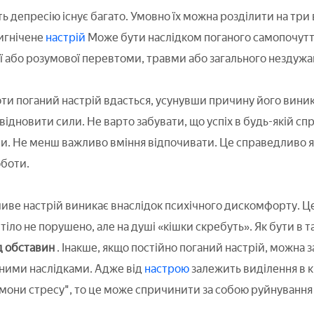
 депресію існує багато. Умовно їх можна розділити на три 
ригнічене
настрій
Може бути наслідком поганого самопочут
ої або розумової перевтоми, травми або загального нездужа
ти поганий настрій вдасться, усунувши причину його виникн
відновити сили. Не варто забувати, що успіх в будь-якій спр
. Не менш важливо вміння відпочивати. Це справедливо як 
оботи.
шиве настрій виникає внаслідок психічного дискомфорту. Ц
 тіло не порушено, але на душі «кішки скребуть». Як бути в
д обставин
. Інакше, якщо постійно поганий настрій, можна
чними наслідками. Адже від
настрою
залежить виділення в 
они стресу", то це може спричинити за собою руйнування 