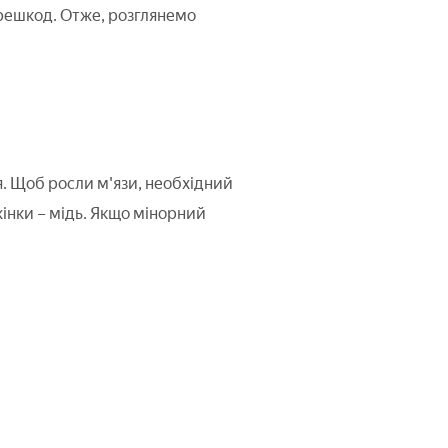
ерешкод. Отже, розглянемо
я. Щоб росли м'язи, необхідний
жінки – мідь. Якщо мінорний