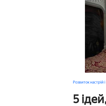
Розвиток
настрій 
5 іде