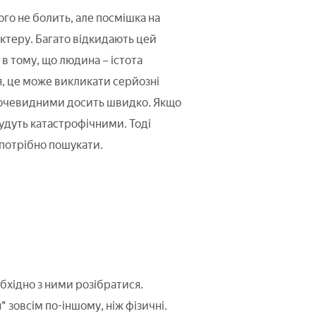
ого не болить, але посмішка на
актеру. Багато відкидають цей
 в тому, що людина – істота
я, це може викликати серйозні
ь очевидними досить швидко. Якщо
удуть катастрофічними. Тоді
 потрібно пошукати.
бхідно з ними розібратися.
зовсім по-іншому, ніж фізичні.