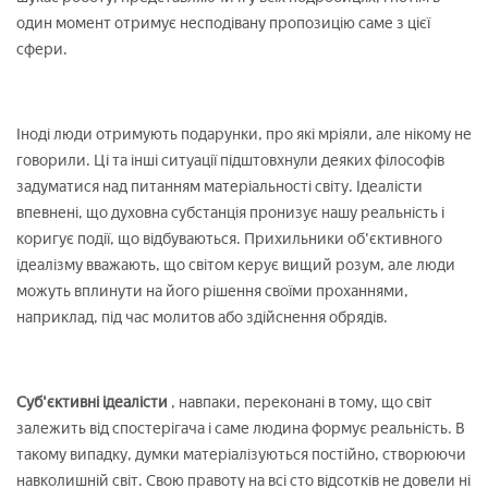
один момент отримує несподівану пропозицію саме з цієї
сфери.
Іноді люди отримують подарунки, про які мріяли, але нікому не
говорили. Ці та інші ситуації підштовхнули деяких філософів
задуматися над питанням матеріальності світу. Ідеалісти
впевнені, що духовна субстанція пронизує нашу реальність і
коригує події, що відбуваються. Прихильники об'єктивного
ідеалізму вважають, що світом керує вищий розум, але люди
можуть вплинути на його рішення своїми проханнями,
наприклад, під час молитов або здійснення обрядів.
Суб'єктивні ідеалісти
, навпаки, переконані в тому, що світ
залежить від спостерігача і саме людина формує реальність. В
такому випадку, думки матеріалізуються постійно, створюючи
навколишній світ. Свою правоту на всі сто відсотків не довели ні