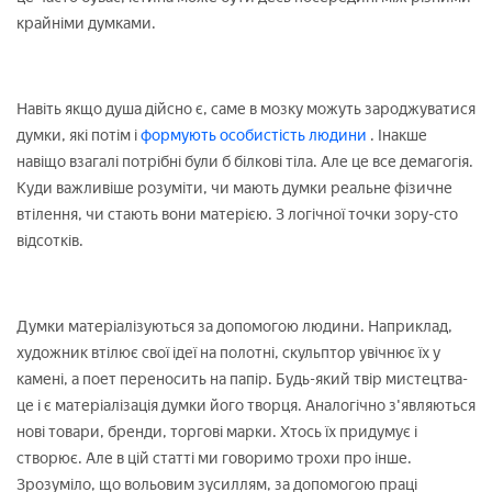
крайніми думками.
Навіть якщо душа дійсно є, саме в мозку можуть зароджуватися
думки, які потім і
формують особистість людини
. Інакше
навіщо взагалі потрібні були б білкові тіла. Але це все демагогія.
Куди важливіше розуміти, чи мають думки реальне фізичне
втілення, чи стають вони матерією. З логічної точки зору-сто
відсотків.
Думки матеріалізуються за допомогою людини. Наприклад,
художник втілює свої ідеї на полотні, скульптор увічнює їх у
камені, а поет переносить на папір. Будь-який твір мистецтва-
це і є матеріалізація думки його творця. Аналогічно з'являються
нові товари, бренди, торгові марки. Хтось їх придумує і
створює. Але в цій статті ми говоримо трохи про інше.
Зрозуміло, що вольовим зусиллям, за допомогою праці