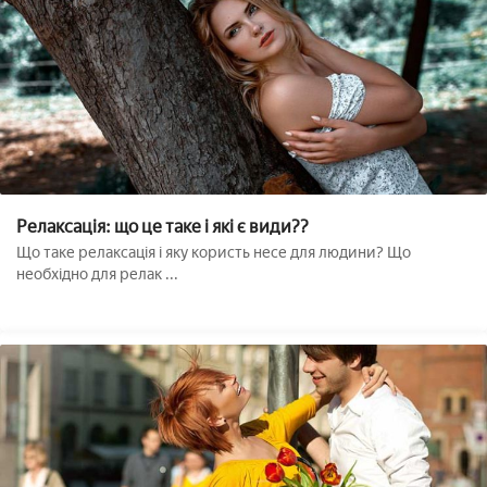
Релаксація: що це таке і які є види??
Що таке релаксація і яку користь несе для людини? Що
необхідно для релак ...