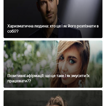
Харизматична людина: хто це і як його розпізнати в
собі??
Позитивні афірмації: що це таке і як змусити їх
працювати??