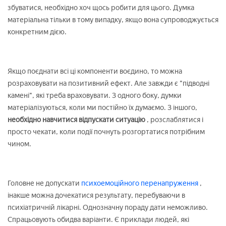
збуватися, необхідно хоч щось робити для цього. Думка
матеріальна тільки в тому випадку, якщо вона супроводжується
конкретним дією.
Якщо поєднати всі ці компоненти воєдино, то можна
розраховувати на позитивний ефект. Але завжди є "підводні
камені", які треба враховувати. З одного боку, думки
матеріалізуються, коли ми постійно їх думаємо. З іншого,
необхідно навчитися відпускати ситуацію
, розслаблятися і
просто чекати, коли події почнуть розгортатися потрібним
чином.
Головне не допускати
психоемоційного перенапруження
,
інакше можна дочекатися результату, перебуваючи в
психіатричній лікарні. Однозначну пораду дати неможливо.
Спрацьовують обидва варіанти. Є приклади людей, які