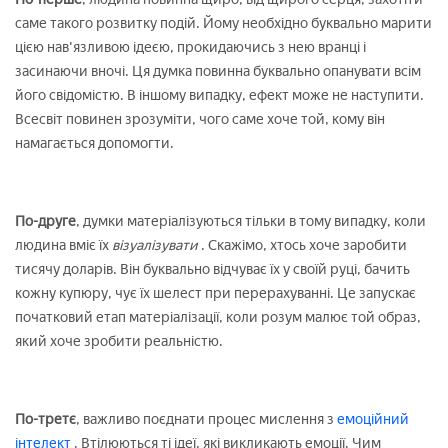
саме такого розвитку подій. Йому необхідно буквально марити
цією нав'язливою ідеєю, прокидаючись з нею вранці і
засинаючи вночі. Ця думка повинна буквально опанувати всім
його свідомістю. В іншому випадку, ефект може не наступити.
Всесвіт повинен зрозуміти, чого саме хоче той, кому він
намагається допомогти.
По-друге
, думки матеріалізуються тільки в тому випадку, коли
людина вміє їх
візуалізувати
. Скажімо, хтось хоче заробити
тисячу доларів. Він буквально відчуває їх у своїй руці, бачить
кожну купюру, чує їх шелест при перерахуванні. Це запускає
початковий етап матеріалізації, коли розум малює той образ,
який хоче зробити реальністю.
По-третє
, важливо поєднати процес мислення з
емоційний
інтелект
. Втілюються ті ідеї, які викликають емоції. Чим