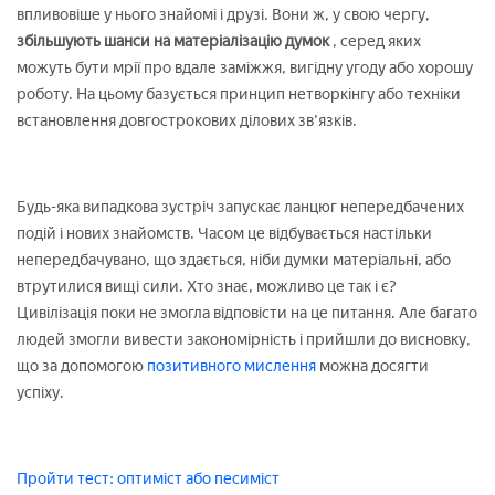
впливовіше у нього знайомі і друзі. Вони ж, у свою чергу,
збільшують шанси на матеріалізацію думок
, серед яких
можуть бути мрії про вдале заміжжя, вигідну угоду або хорошу
роботу. На цьому базується принцип нетворкінгу або техніки
встановлення довгострокових ділових зв'язків.
Будь-яка випадкова зустріч запускає ланцюг непередбачених
подій і нових знайомств. Часом це відбувається настільки
непередбачувано, що здається, ніби думки матеріальні, або
втрутилися вищі сили. Хто знає, можливо це так і є?
Цивілізація поки не змогла відповісти на це питання. Але багато
людей змогли вивести закономірність і прийшли до висновку,
що за допомогою
позитивного мислення
можна досягти
успіху.
Пройти тест: оптиміст або песиміст