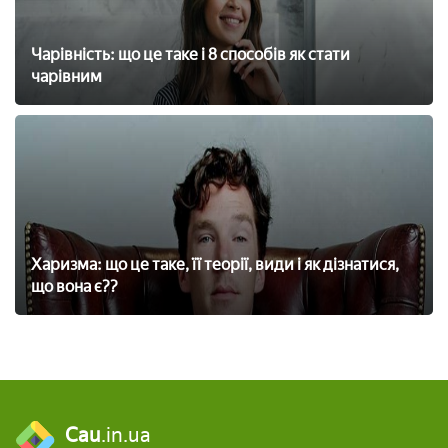
Чарівність: що це таке і 8 способів як стати
чарівним
Харизма: що це таке, її теорії, види і як дізнатися,
що вона є??
Cau
.in.ua