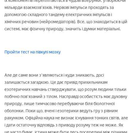
їх компонентів переплітаються в чудові візерунки, утворюючи
мільярди взаємозв'язків. Нервові імпульси проходять за
допомогою складного тандему електричних імпульсів і
хімічних речовин (нейромедіаторів). Все, що знаходиться в цій
системі, має фізичну природу, значить і думки матеріальні.
Пройти тест на півкулі мозку
Але де саме вони з'являються і куди зникають, досі
залишається загадкою. Це дає привід прихильникам
езотеричних навчань стверджувати, що розум людини тільки
побічно пов'язаний з тілом. Насправді особистість має духовну
природу, лише тимчасово перебуваючи біля біологічної
оболонки. Поки що, вчені і езотерики ведуть гру з рівним
рахунком. Офіційна наука не визнає існування тонких світів, але
і дати остаточну відповідь з приводу розуму теж не може. Як
це часто буває, істина може бути десь посередині між різними