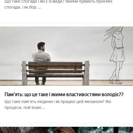
Що таке спогади і які є їх види? Якими бувають приємні
спогади, і як бор ...
Пам'ять: що це таке і якими властивостями володіє??
Що таке пам'ять людини і як працює цей механізм? Які
процеси, пов'язані ...