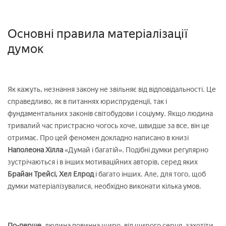
Основні правила матеріалізації
думок
Як кажуть, незнання закону не звільняє від відповідальності. Це
справедливо, як в питаннях юриспруденції, так і
фундаментальних законів світобудови і соціуму. Якщо людина
тривалий час пристрасно чогось хоче, швидше за все, він це
отримає. Про цей феномен докладно написано в книзі
Наполеона Хілла
«Думай і багатій». Подібні думки регулярно
зустрічаються і в інших мотиваційних авторів, серед яких
Брайан Трейсі, Хел Елрод
і багато інших. Але, для того, щоб
думки матеріалізувалися, необхідно виконати кілька умов.
По-перше
, людина повинна щиро, від щирого серця, захотіти