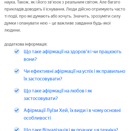
наука. Також, як і його зв'язок з реальним світом. Але багато
прикладів доводять її існування. Люди дійсно отримують часто
ті події, про які думають або хочуть. Значить, зрозуміти силу
думки і опанувати нею – це важливе завдання будь-якої
людини.
додаткова інформація:
Що таке афірмації на здоров'я і чи працюють
вони?
Чи ефективні афірмації на успіх і як правильно
їх застосовувати?
Що таке афірмації на любов і як
застосовувати?
Афірмації Луїзи Хей, їх види і в чому основні
особливості
Що таке Візуалізація і як працює ця техніка?