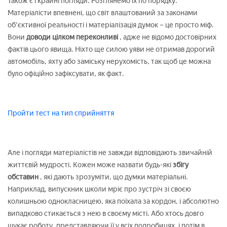
Також є і крайні погляди. Розглянемо їх по порядку.
Матеріалісти впевнені, що світ влаштований за законами
об'єктивної реальності і матеріалізація думок – це просто міф.
Вони
доводи цілком переконливі
, адже не відомо достовірних
фактів цього явища. Ніхто ще силою уяви не отримав дорогий
автомобіль, яхту або заміську нерухомість, так щоб це можна
було офіційно зафіксувати, як факт.
Пройти тест на тип сприйняття
Але і погляди матеріалістів не завжди відповідають звичайній
життєвій мудрості. Кожен може назвати будь-які
збігу
обставин
, які дають зрозуміти, що думки матеріальні.
Наприклад, випускник школи мріє про зустріч зі своєю
колишньою однокласницею, яка поїхала за кордон, і абсолютно
випадково стикається з нею в своєму місті. Або хтось довго
шукає роботу, представляючи її у всіх подробицях, і потім в