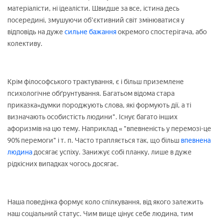
матеріалісти, ні ідеалісти. Швидше за все, істина десь
посередині, змушуючи об'єктивний світ змінюватися у
відповідь на дуже
сильне бажання
окремого спостерігача, або
колективу.
Крім філософського трактування, є і більш приземлене
психологічне обґрунтування. Багатьом відома стара
приказка»думки породжують слова, які формують дії, а ті
визначають особистість людини". Існує багато інших
афоризмів на цю тему. Наприклад « "впевненість у перемозі-це
90% перемоги" і т. п. Часто трапляється так, що більш
впевнена
людина
досягає успіху. Занижує собі планку, лише в дуже
рідкісних випадках чогось досягає.
Наша поведінка формує коло спілкування, від якого залежить
наш соціальний статус. Чим вище цінує себе людина, тим