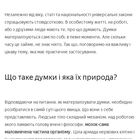
Незалежно від віку, статі та національності універсальні закони
спрацьовують стовідсотково. В особистому житті, на роботі,
або з друзями люди мають те, про що думають. Думки
матеріалізуються самі по собі, в певні моменти. Але скільки
часу це займе, не знає ніхто. Так що, поговоримо на важливу і
цікаву тему, яка має практичне застосування.
Що таке думки і яка їх природа?
Відповідаючи на питання, як матеріалізувати думки, необхідно
розібратися в самій суті цього явища. Що вони з себе
представляють. Людське тіло-складний механізм, над роботою
якого ламають голову вчені і філософи.
мозок-сама
маловивчена частина організму
. Ціла армада нервових клітин і