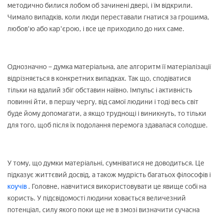
методично билися лобом об зачинені двері, і їм відкрили.
Чимало випадків, коли люди переставали гнатися за грошима,
любов'ю або кар'єрою, і все це приходило до них саме.
Однозначно – думка матеріальна, але алгоритм її матеріалізації
відрізняється в конкретних випадках. Так що, сподіватися
тільки на вдалий збіг обставин наївно. Імпульс і активність
повинні йти, в першу чергу, від самої людини і тоді весь світ
буде йому допомагати, а якщо труднощі і виникнуть, то тільки
для того, щоб після їх подолання перемога здавалася солодше.
У тому, що думки матеріальні, сумніватися не доводиться. Це
підказує життєвий досвід, а також мудрість багатьох філософів і
коучів
. Головне, навчитися використовувати це явище собі на
користь. У підсвідомості людини ховається величезний
потенціал, силу якого поки ще не в змозі визначити сучасна