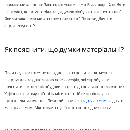
людина може що-небудь виготовити. Це в його владі. А як бути
в ситуації, коли матеріалізація думок відбувається спонтанно?
Якими законами можна таке пояснити? Як передбачити і
спрогнозувати?
Як пояснити, що думки матеріальні?
Поки наука остаточно не відповіла на це питання, можна
звернутися за допомогою до філософів, які спробували
пояснити закони світобудови задовго до появи перших вчених.
У філософському таборі намітилося стійке поділ на два
протилежних вчення.
Перший
називають
ідеалізмом
, а друге-
матеріалізмом. Між ними існує багато перехідних форм.