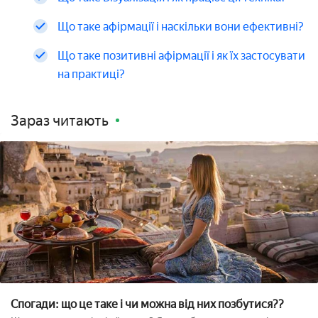
Що таке афірмації і наскільки вони ефективні?
Що таке позитивні афірмації і як їх застосувати
на практиці?
Зараз читають
Спогади: що це таке і чи можна від них позбутися??