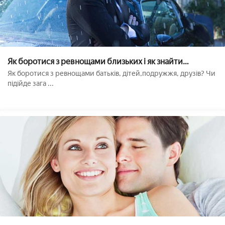
Як боротися з ревнощами близьких і як знайти
причину??
Як боротися з ревнощами батьків, дітей,подружжя, друзів? Чи
підійде зага ...