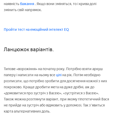
наявність
бажання
. Якщо вони зміняться, то і крива долі
змінить свій напрямок.
Пройти тест на емоційний інтелект EQ
Ланцюжок варіантів.
Типове «ворожіння» на початку року. Потрібно взяти аркуш
паперу і написати на ньому все
цілі
на рік. Потім необхідно
розписати, що потрібно зробити для досягнення кожної з них
покроково. Краще дробити мета на дуже дрібні, аж до
«домовитися про зустріч з Васею», «зустрітися з Васею».
Також можна розглянути варіант, при якому гіпотетичний Вася
не прийде на зустріч або відмовить у допомозі. Так з'явиться
карта альтернативних доль.