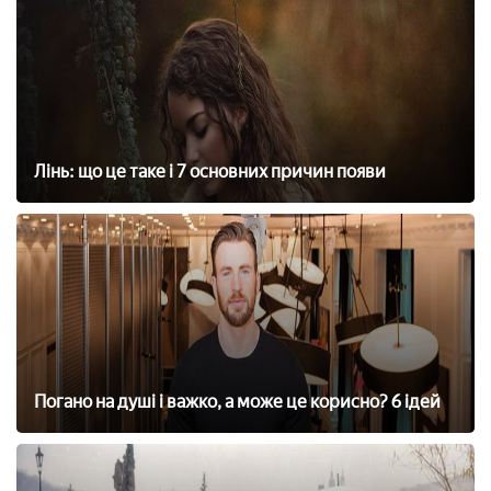
Лінь: що це таке і 7 основних причин появи
Погано на душі і важко, а може це корисно? 6 ідей