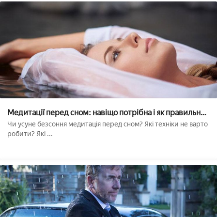
Медитації перед сном: навіщо потрібна і як правильно
робити??
Чи усуне безсоння медитація перед сном? Які техніки не варто
робити? Які ...