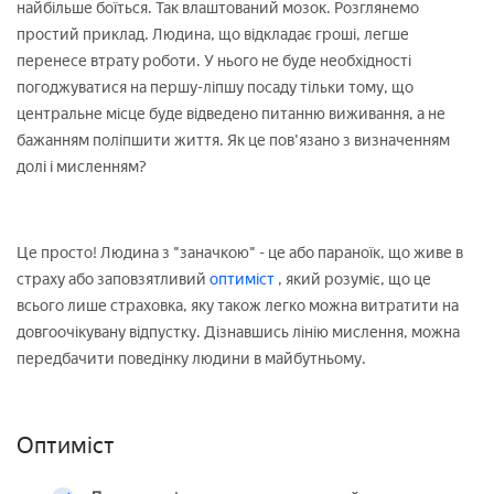
найбільше боїться. Так влаштований мозок. Розглянемо
простий приклад. Людина, що відкладає гроші, легше
перенесе втрату роботи. У нього не буде необхідності
погоджуватися на першу-ліпшу посаду тільки тому, що
центральне місце буде відведено питанню виживання, а не
бажанням поліпшити життя. Як це пов'язано з визначенням
долі і мисленням?
Це просто! Людина з "заначкою" - це або параноїк, що живе в
страху або заповзятливий
оптиміст
, який розуміє, що це
всього лише страховка, яку також легко можна витратити на
довгоочікувану відпустку. Дізнавшись лінію мислення, можна
передбачити поведінку людини в майбутньому.
Оптиміст