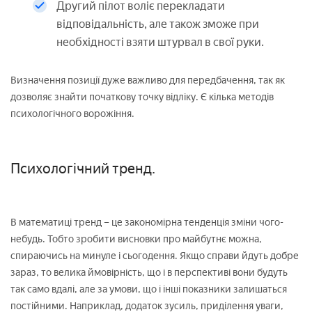
Другий пілот воліє перекладати
відповідальність, але також зможе при
необхідності взяти штурвал в свої руки.
Визначення позиції дуже важливо для передбачення, так як
дозволяє знайти початкову точку відліку. Є кілька методів
психологічного ворожіння.
Психологічний тренд.
В математиці тренд – це закономірна тенденція зміни чого-
небудь. Тобто зробити висновки про майбутнє можна,
спираючись на минуле і сьогодення. Якщо справи йдуть добре
зараз, то велика ймовірність, що і в перспективі вони будуть
так само вдалі, але за умови, що і інші показники залишаться
постійними. Наприклад, додаток зусиль, приділення уваги,