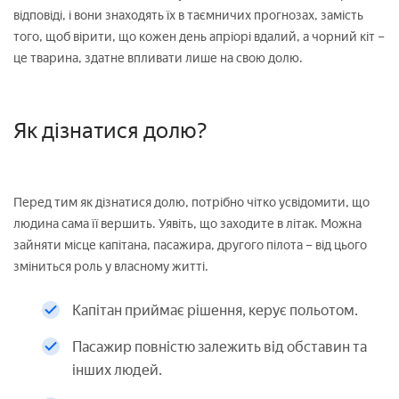
відповіді, і вони знаходять їх в таємничих прогнозах, замість
того, щоб вірити, що кожен день апріорі вдалий, а чорний кіт –
це тварина, здатне впливати лише на свою долю.
Як дізнатися долю?
Перед тим як дізнатися долю, потрібно чітко усвідомити, що
людина сама її вершить. Уявіть, що заходите в літак. Можна
зайняти місце капітана, пасажира, другого пілота – від цього
зміниться роль у власному житті.
Капітан приймає рішення, керує польотом.
Пасажир повністю залежить від обставин та
інших людей.