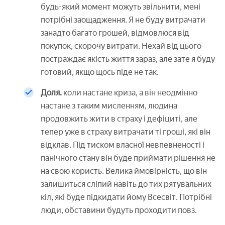
будь-який момент можуть звільнити, мені
потрібні заощадження. Я не буду витрачати
занадто багато грошей, відмовлюся від
покупок, скорочу витрати. Нехай від цього
постраждає якість життя зараз, але зате я буду
готовий, якщо щось піде не так.
Доля.
коли настане криза, а він неодмінно
настане з таким мисленням, людина
продовжить жити в страху і дефіциті, але
тепер уже в страху витрачати ті гроші, які він
відклав. Під тиском власної невпевненості і
панічного стану він буде приймати рішення не
на свою користь. Велика ймовірність, що він
залишиться сліпий навіть до тих рятувальних
кіл, які буде підкидати йому Всесвіт. Потрібні
люди, обставини будуть проходити повз.