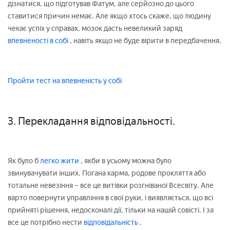
дізнатися, що підготував Фатум, але серйозно до цього
ставитися причин немає. Але якщо хтось скаже, що людину
чекає успіх у справах, мозок дасть невеликий заряд
впевненості в собі
, навіть якщо не буде вірити в передбачення.
Пройти тест на впевненість у собі
3. Перекладання відповідальності.
Як було б
легко жити
, якби в усьому можна було
звинувачувати інших. Погана карма, родове прокляття або
тотальне невезіння – все це витівки розгніваної Всесвіту. Але
варто повернути управління в свої руки, і виявляється, що всі
прийняті рішення, недосконалі дії, тільки на нашій совісті. І за
все це потрібно нести
відповідальність
.