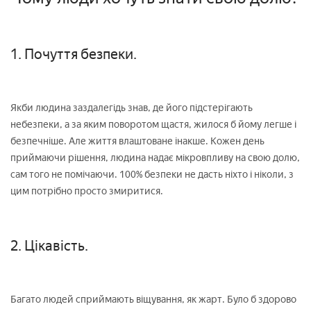
1. Почуття безпеки.
Якби людина заздалегідь знав, де його підстерігають
небезпеки, а за яким поворотом щастя, жилося б йому легше і
безпечніше. Але життя влаштоване інакше. Кожен день
приймаючи рішення, людина надає мікровпливу на свою долю,
сам того не помічаючи. 100% безпеки не дасть ніхто і ніколи, з
цим потрібно просто змиритися.
2. Цікавість.
Багато людей сприймають віщування, як жарт. Було б здорово