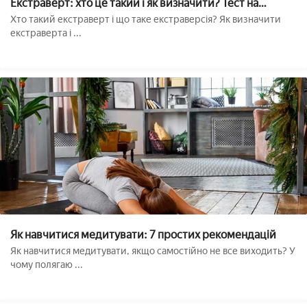
Екстраверт: хто це такий і як визначити? Тест на
екстраверсію
Хто такий екстраверт і що таке екстраверсія? Як визначити
екстраверта і ...
Як навчитися медитувати: 7 простих рекомендацій
Як навчитися медитувати, якщо самостійно не все виходить? У
чому полягаю ...