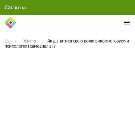
Як дізнатися свою долю використовуючи
Cau
.in.ua
психологію і самоаналіз??
Життя
Як дізнатися свою долю використовуючи
психологію і самоаналіз??