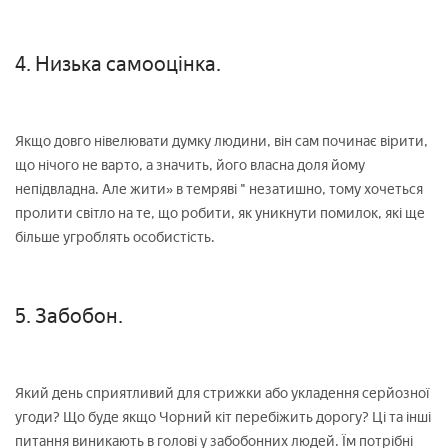
4. Низька самооцінка.
Якщо довго нівелювати думку людини, він сам починає вірити,
що нічого не варто, а значить, його власна доля йому
непідвладна. Але жити» в темряві " незатишно, тому хочеться
пролити світло на те, що робити, як уникнути помилок, які ще
більше угроблять особистість.
5. Забобон.
Який день сприятливий для стрижки або укладення серйозної
угоди? Що буде якщо Чорний кіт перебіжить дорогу? Ці та інші
питання виникають в голові у забобонних людей. Їм потрібні