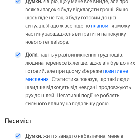
Думки.
я вірю, що у мене все вийде, але про
всяк випадок я буду відкладати гроші. Якщо
щось піде не так, я буду готовий до цієї
ситуації. Якщо ж все піде по
планом
, я зможу
частину заощаджень витратити на покупку
нового телевізора.
Доля.
навіть у разі виникнення труднощів,
людина перенесе їх легше, адже він був до них
готовий, але при цьому збереже
позитивне
мислення
. Статистика показує, що такі люди
швидше відходять від невдач і продовжують
рух до цілей. Негативні події не роблять
сильного впливу на подальшу долю.
Песиміст
Думки.
життя занадто небезпечна, мене в