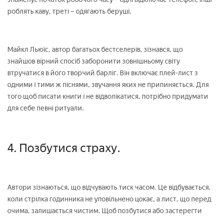
роблять каву, треті – одягають беруші.
Майкл Льюїс, автор багатьох бестселерів, зізнався, що
знайшов вірний спосіб заборонити зовнішньому світу
втручатися в його творчий барліг. Він включає плей-лист з
одними і тими ж піснями, звучання яких не припиняється. Для
того щоб писати книги і не відволікатися, потрібно придумати
для себе певні ритуали.
4. Позбутися страху.
Автори зізнаються, що відчувають тиск часом. Це відбувається,
коли стрілка годинника не уповільнено цокає, а лист, що перед
очима, залишається чистим. Щоб позбутися або застерегти