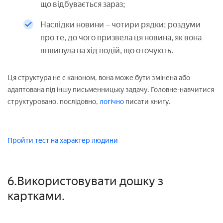
що відбувається зараз;
Наслідки новини – чотири рядки; роздуми
про те, до чого призвела ця новина, як вона
вплинула на хід подій, що оточують.
Ця структура не є каноном, вона може бути змінена або
адаптована під іншу письменницьку задачу. Головне-навчитися
структуровано, послідовно,
логічно
писати книгу.
Пройти тест на характер людини
6.Використовувати дошку з
картками.