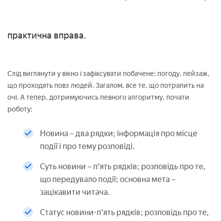
практична вправа.
Слід виглянути у вікно і зафіксувати побачене: погоду, пейзаж,
що проходять повз людей. Загалом, все те, що потрапить на
очі. А тепер, дотримуючись певного алгоритму, почати
роботу:
Новина – два рядки; інформація про місце
події і про тему розповіді.
Суть новини – п'ять рядків; розповідь про те,
що передувало події; основна мета –
зацікавити читача.
Статус новини-п'ять рядків; розповідь про те,