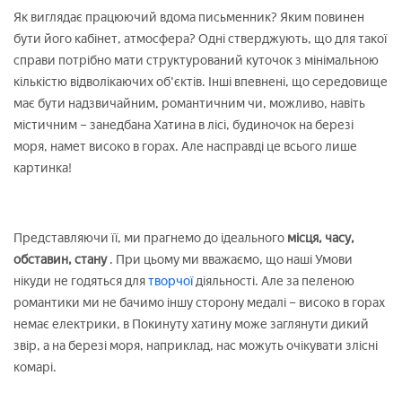
Як виглядає працюючий вдома письменник? Яким повинен
бути його кабінет, атмосфера? Одні стверджують, що для такої
справи потрібно мати структурований куточок з мінімальною
кількістю відволікаючих об'єктів. Інші впевнені, що середовище
має бути надзвичайним, романтичним чи, можливо, навіть
містичним – занедбана Хатина в лісі, будиночок на березі
моря, намет високо в горах. Але насправді це всього лише
картинка!
Представляючи її, ми прагнемо до ідеального
місця, часу,
обставин, стану
. При цьому ми вважаємо, що наші Умови
нікуди не годяться для
творчої
діяльності. Але за пеленою
романтики ми не бачимо іншу сторону медалі – високо в горах
немає електрики, в Покинуту хатину може заглянути дикий
звір, а на березі моря, наприклад, нас можуть очікувати злісні
комарі.