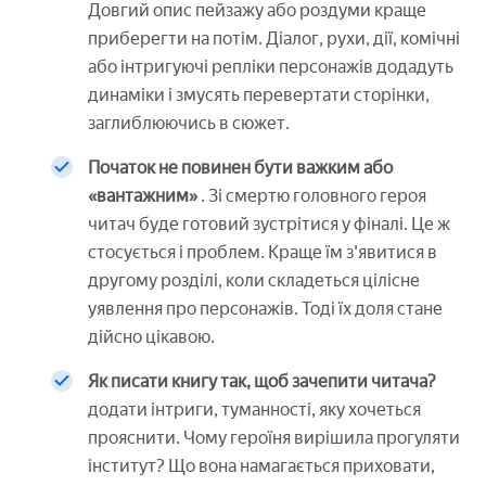
Довгий опис пейзажу або роздуми краще
приберегти на потім. Діалог, рухи, дії, комічні
або інтригуючі репліки персонажів додадуть
динаміки і змусять перевертати сторінки,
заглиблюючись в сюжет.
Початок не повинен бути важким або
«вантажним»
. Зі смертю головного героя
читач буде готовий зустрітися у фіналі. Це ж
стосується і проблем. Краще їм з'явитися в
другому розділі, коли складеться цілісне
уявлення про персонажів. Тоді їх доля стане
дійсно цікавою.
Як писати книгу так, щоб зачепити читача?
додати інтриги, туманності, яку хочеться
прояснити. Чому героїня вирішила прогуляти
інститут? Що вона намагається приховати,