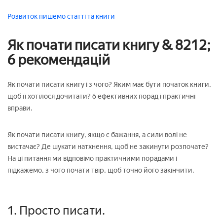
Розвиток
пишемо статті та книги
Як почати писати книгу & 8212;
6 рекомендацій
Як почати писати книгу і з чого? Яким має бути початок книги,
щоб її хотілося дочитати? 6 ефективних порад і практичні
вправи.
Як почати писати книгу, якщо є бажання, а сили волі не
вистачає? Де шукати натхнення, щоб не закинути розпочате?
На ці питання ми відповімо практичними порадами і
підкажемо, з чого почати твір, щоб точно його закінчити.
1. Просто писати.