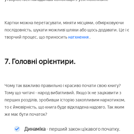
Картки можна перетасувати, міняти місцями, обмірковуючи
послідовність, шукати можливі шляхи або щось додавати. Це і є
творчий процес, що приносить
натхнення
.
7. Головні орієнтири.
Чому так важливо правильно і красиво почати свою книгу?
Тому що читачі - народ вибагливий. Якщо їх не зацікавити з
перших розділів, зробивши історію захопливим наркотиком,
то є ймовірність, що книга буде відкладена надовго. Так яким
же має бути початок?
Динаміка
- перший закон цікавого початку.