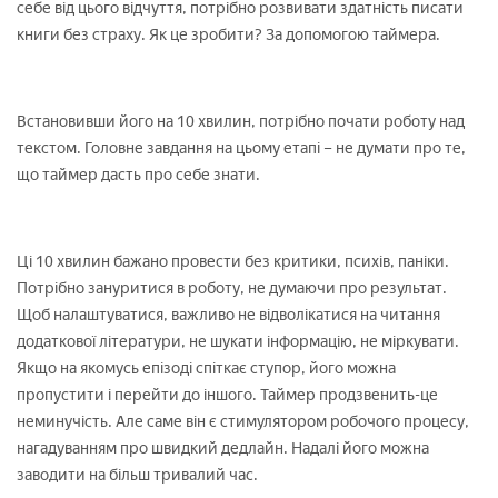
себе від цього відчуття, потрібно розвивати здатність писати
книги без страху. Як це зробити? За допомогою таймера.
Встановивши його на 10 хвилин, потрібно почати роботу над
текстом. Головне завдання на цьому етапі – не думати про те,
що таймер дасть про себе знати.
Ці 10 хвилин бажано провести без критики, психів, паніки.
Потрібно зануритися в роботу, не думаючи про результат.
Щоб налаштуватися, важливо не відволікатися на читання
додаткової літератури, не шукати інформацію, не міркувати.
Якщо на якомусь епізоді спіткає ступор, його можна
пропустити і перейти до іншого. Таймер продзвенить-це
неминучість. Але саме він є стимулятором робочого процесу,
нагадуванням про швидкий дедлайн. Надалі його можна
заводити на більш тривалий час.