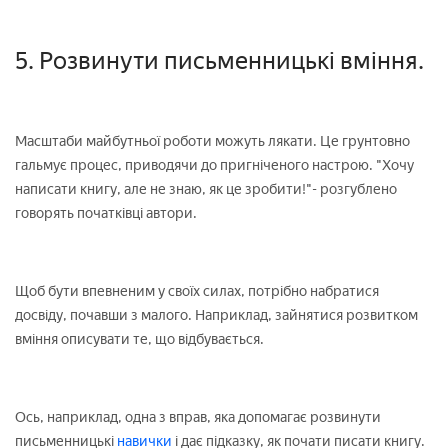
5. Розвинути письменницькі вміння.
Масштаби майбутньої роботи можуть лякати. Це грунтовно
гальмує процес, приводячи до пригніченого настрою. "Хочу
написати книгу, але не знаю, як це зробити!"- розгублено
говорять початківці автори.
Щоб бути впевненим у своїх силах, потрібно набратися
досвіду, почавши з малого. Наприклад, зайнятися розвитком
вміння описувати те, що відбувається.
Ось, наприклад, одна з вправ, яка допомагає розвинути
письменницькі
навички
і дає підказку, як почати писати книгу.