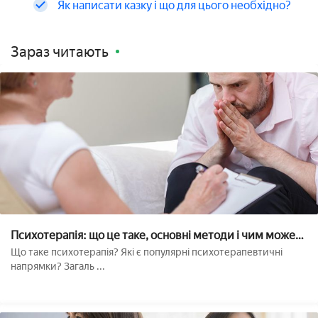
Як написати казку і що для цього необхідно?
Зараз читають
Психотерапія: що це таке, основні методи і чим може
бути небезпечна??
Що таке психотерапія? Які є популярні психотерапевтичні
напрямки? Загаль ...