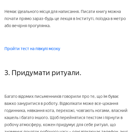
Немає ідеального місця для написання. Писати книгу можна
почати прямо зараз-будь це лекція в Інституті, поїздка в метро
або вечірня прогулянка.
Пройти тест на півкулі мозку
3. Придумати ритуали.
Багато відомих письменників говорили про те, що їм буває
важко зануритися в роботу. Відволікати може все-цокання
годинника, нявкання кота, перехожі, човгають ногами, власний
кашель і багато іншого. Щоб перейнятися текстом і пірнути в
робочу атмосферу, кожен придумує для себе ритуал, що
знаменує початок робочого часу – одні відключає телефон, інші