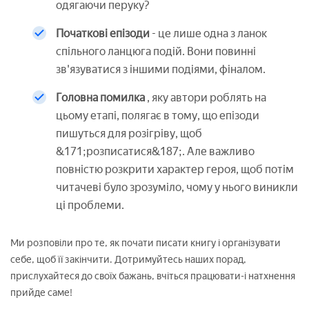
одягаючи перуку?
Початкові епізоди
- це лише одна з ланок
спільного ланцюга подій. Вони повинні
зв'язуватися з іншими подіями, фіналом.
Головна помилка
, яку автори роблять на
цьому етапі, полягає в тому, що епізоди
пишуться для розігріву, щоб
&171;розписатися&187;. Але важливо
повністю розкрити характер героя, щоб потім
читачеві було зрозуміло, чому у нього виникли
ці проблеми.
Ми розповіли про те, як почати писати книгу і організувати
себе, щоб її закінчити. Дотримуйтесь наших порад,
прислухайтеся до своїх бажань, вчіться працювати-і натхнення
прийде саме!