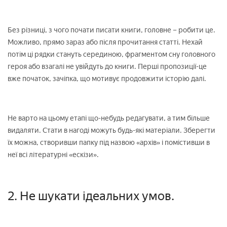
Без різниці, з чого почати писати книги, головне – робити це.
Можливо, прямо зараз або після прочитання статті. Нехай
потім ці рядки стануть серединою, фрагментом сну головного
героя або взагалі не увійдуть до книги. Перші пропозиції-це
вже початок, зачіпка, що мотивує продовжити історію далі.
Не варто на цьому етапі що-небудь редагувати, а тим більше
видаляти. Стати в нагоді можуть будь-які матеріали. Зберегти
їх можна, створивши папку під назвою «архів» і помістивши в
неї всі літературні «ескізи».
2. Не шукати ідеальних умов.