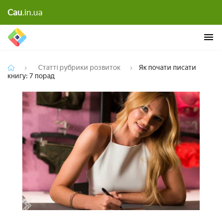
Cau
.in.ua
Як почати писати книгу: 7 порад
Статті рубрики розвиток
Як почати писати
книгу: 7 порад