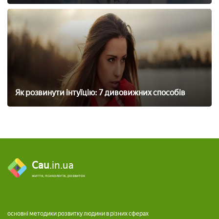
Як розвинути інтуїцію: 7 дивовижних способів
Cau
.in.ua
життя, психологія, розвиток
основні методики розвитку людини в різних сферах