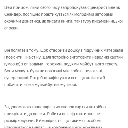
Цей прийом, який свого часу запропонував сценарист Блейк
Снайдер, поспішно практикується як молодими авторами,
охочими дізнатися, як писати книги, так і гуру письменницької
справи.
Він полягає в тому, щоб створити дошку з підручних матеріалів
і повісити її на стіну. Далі потрібно виготовити невеликі картки
(умовно) з епізодами, героями, подіями майбутнього тексту.
Вони можуть бути не пов'язані між собою, нелогічні,
суперечливі. Потрібно зафіксувати все, що хотілося б
побачити в своєму майбутньому творі.
За допомогою канцелярських кнопок картки потрібно
прикріпити до дошки. Робити це слід хаотично, не
розмірковуючи. Є ймовірність, що таким способом
утворюється найвдаліша комбінація з усіх можливих.