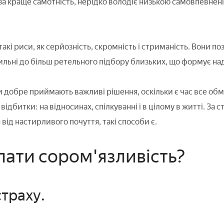
за краще самотність, нерідко володіє низькою самовпевнен
акі риси, як серйозність, скромність і стриманість. Вони 
льні до більш ретельного підбору близьких, що формує наді
 добре приймають важливі рішення, оскільки є час все обмі
відбитки: на відносинах, спілкуванні і в цілому в житті. За
 від настирливого почуття, такі способи є.
лати сором'язливість?
страху.