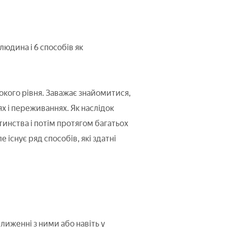
людина і 6 способів як
окого рівня. Заважає знайомитися,
ях і переживаннях. Як наслідок
тинства і потім протягом багатьох
е існує ряд способів, які здатні
лиженні з ними або навіть у