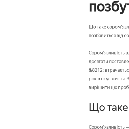
позбут
Що таке сором'язли
позбавиться від с
Сором'язливість в
досягати поставлен
&8212; втрачаєтьс
років псує життя. З
вирішити цю проб
Що таке
Сором'язливість — 