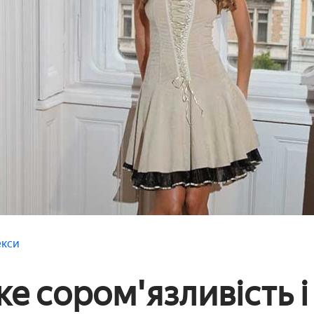
екси
е сором'язливість і