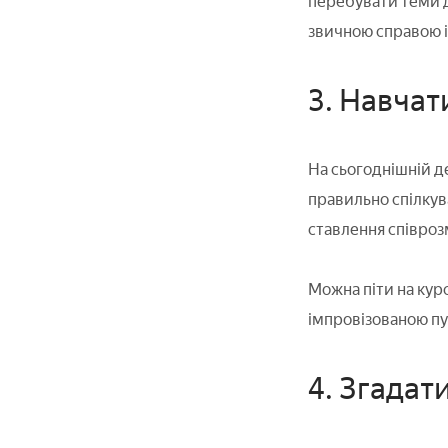
перебувати теми дл
звичною справою і
3. Навчат
На сьогоднішній де
правильно спілкува
ставлення співроз
Можна піти на кур
імпровізованою пуб
4. Згадат