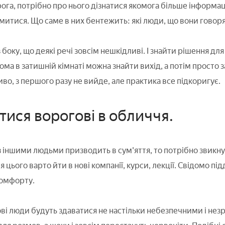
га, потрібно про нього дізнатися якомога більше інформації
митися. Що саме в них бентежить: які люди, що вони говорят
боку, що деякі речі зовсім нешкідливі. І знайти рішення дл
дома в затишній кімнаті можна знайти вихід, а потім просто
во, з першого разу не вийде, але практика все підкоригує.
тися ворогові в обличчя.
 іншими людьми призводить в сум'яття, то потрібно звикнут
цього варто йти в нові компанії, курси, лекції. Свідомо пі
комфорту.
ві люди будуть здаватися не настільки небезпечними і нез