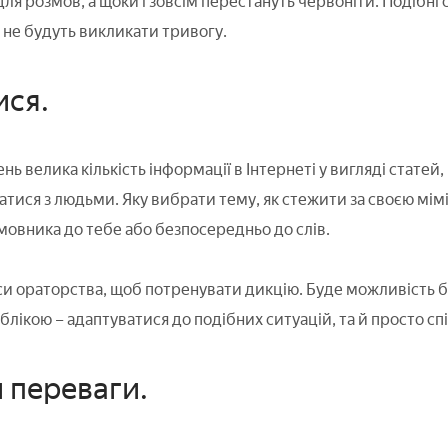
я розмов, а щоки і зовсім перестануть червоніти. Подібні 
 не будуть викликати тривогу.
ися.
нь велика кількість інформації в Інтернеті у вигляді статей, 
тися з людьми. Яку вибрати тему, як стежити за своєю мімік
мовника до тебе або безпосередньо до слів.
си ораторства, щоб потренувати дикцію. Буде можливість б
лікою – адаптуватися до подібних ситуацій, та й просто спі
и переваги.