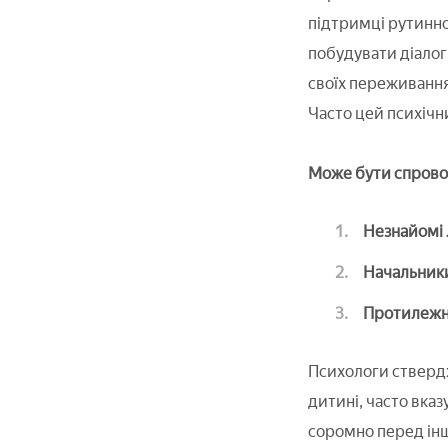
підтримці рутинно
побудувати діалог
своїх переживання
Часто цей психіч
Може бути спрово
Незнайомі
Начальник
Протилежн
Психологи ствердж
дитині, часто вказ
соромно перед ін