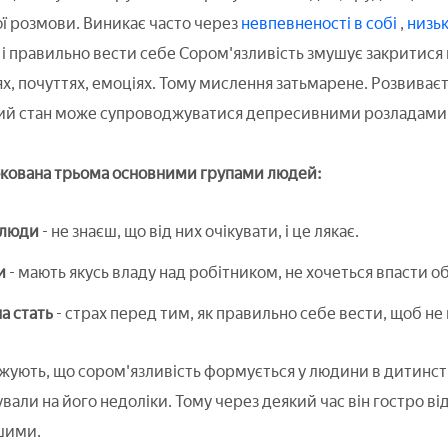
ї розмови. Виникає часто через
невпевненості в собі
,
низьк
 і правильно вести себе Сором'язливість змушує закритися в
х, почуттях, емоціях. Тому мислення затьмарене. Розвиваєт
ний стан може супроводжуватися депресивними розладами
кована трьома основними групами людей:
 люди
- не знаєш, що від них очікувати, і це лякає.
и
- мають якусь владу над робітником, не хочеться впасти 
а стать
- страх перед тим, як правильно себе вести, щоб не
ують, що сором'язливість формується у людини в дитинстві
ували на його недоліки. Тому через деякий час він гостро відч
шими.