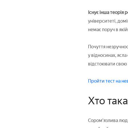
Існує інша теорія 
університеті, домі
немає поруч в якій
Почуття незручност
у відносинах, ясла
відстоювати свою 
Пройти тест на нев
Хто так
Сором'язлива люди