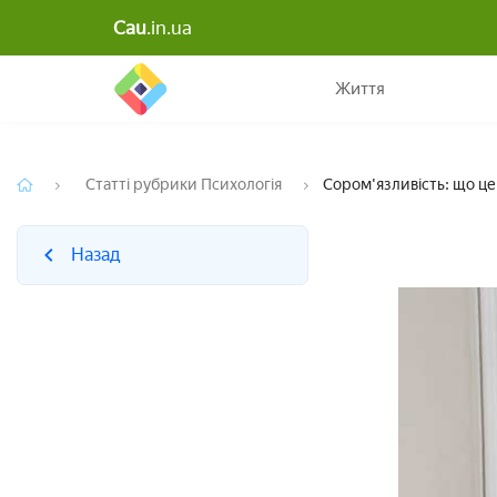
Cau
.in.ua
Назад
Життя
Статті рубрики Психологія
Сором'язливість: що це 
Назад