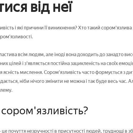
ися від неї
вість і які причини її виникнення? Хто такий сором'язлива 
ором'язливості.
ластива всім людям, але іноді вона доходить до занадто вис
их цілей і з'являється постійна зацикленість на своїх емоці
я ясність мислення. Сором'язливість часто формується з ди
дається, ніби нічого змінити не можна і так буде весь час. Ал
лему.
 сором'язливість?
це почуття незручності в присутності людей, труднощі в зб