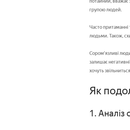
потайний, вважає 
групою людей.
Часто притаманні т
людьми. Також, схи
Сором'язливі люди
залишає негативні 
хочуть звільниться
Як подо
1. Аналіз 