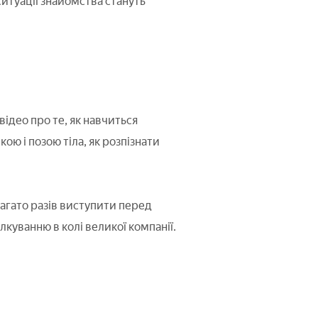
ситуації знайомства стануть
відео про те, як навчиться
ою і позою тіла, як розпізнати
агато разів виступити перед
лкуванню в колі великої компанії.