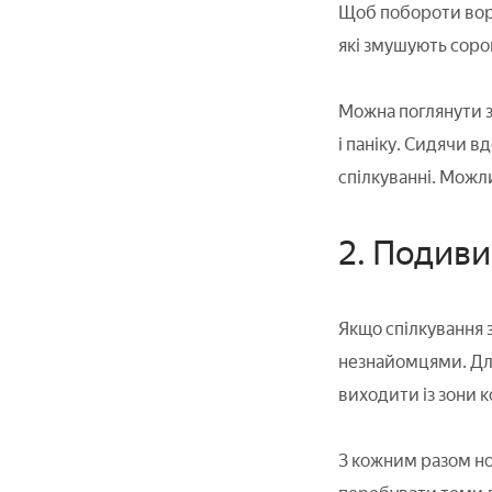
Щоб побороти воро
які змушують соро
Можна поглянути з 
і паніку. Сидячи в
спілкуванні. Можли
2. Подиви
Якщо спілкування з
незнайомцями. Для 
виходити із зони 
З кожним разом но