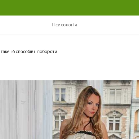
Сором'язливість: що це таке і 6 способів її побороти
Психологія
таке і 6 способів її побороти