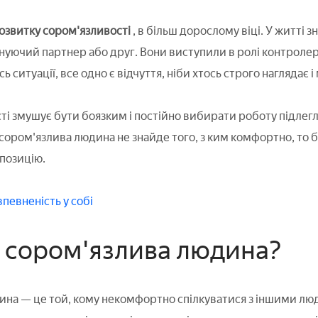
розвитку сором'язливості
, в більш дорослому віці. У житті 
нуючий партнер або друг. Вони виступили в ролі контролера 
сь ситуації, все одно є відчуття, ніби хтось строго наглядає
і змушує бути боязким і постійно вибирати роботу підлегло
 сором'язлива людина не знайде того, з ким комфортно, то 
позицію.
певненість у собі
а сором'язлива людина?
на — це той, кому некомфортно спілкуватися з іншими людь