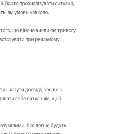
. Варто проаналізувати ситуації,
ь, які умови навколо.
я того, що дійсно викликає тривогу
 застосувати при реальному
и і набути досвіду бесіди з
ддавати себе ситуаціям, щоб
розумілими. Все легше будуть