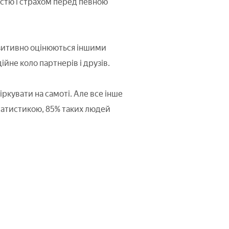
істю і страхом перед певною
позитивно оцінюються іншими
йне коло партнерів і друзів.
ркувати на самоті. Але все інше
 статистикою, 85% таких людей