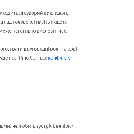
знаходиться суворий викладач в
над головою. І навіть якщо їх
 і може негативно висловитися.
го, грати другорядні ролі. Також і
буде постійно бояться
конфлікту
і
ми, не любить зустрічі, вечірки,