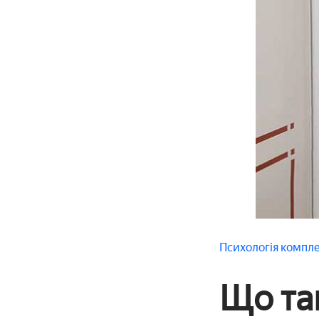
Психологія
компл
Що так