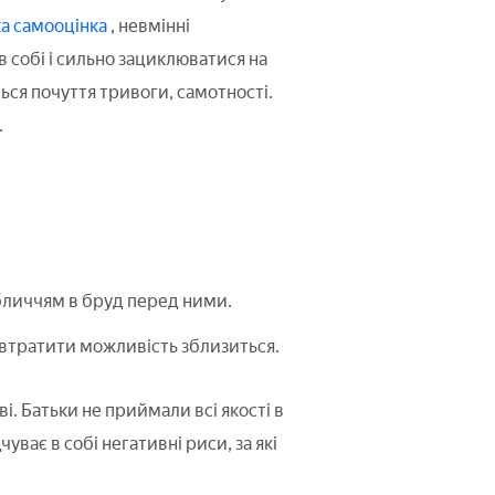
а самооцінка
, невмінні
 собі і сильно зациклюватися на
ься почуття тривоги, самотності.
.
обличчям в бруд перед ними.
 втратити можливість зблизиться.
. Батьки не приймали всі якості в
уває в собі негативні риси, за які