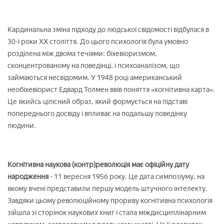
Кардинальна зміна підходу до людської свідомості відбулася в
30-і роки XX століття. До цього психологія була умовно
розділена між двома течіями: біхевіоризмом,
сконцентрованому на поведінці, і психоаналізом, що
займаються несвідомим. У 1948 році американський
необіхевіорист Едвард Толмен ввів поняття «когнітивна карта».
Це якийсь цілісний образ, який формується на підставі
попереднього досвіду і впливає на подальшу поведінку
людини.
Когнітивна наукова (контр)революція має офіційну дату
народження
- 11 вересня 1956 року. Це дата симпозіуму, на
якому вчені представили першу модель штучного інтелекту.
Завдяки цьому революційному прориву когнітивна психологія
зійшла зі сторінок наукових книг і стала міждисциплінарним