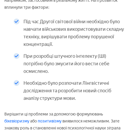
напрямком, застосовним в реальному житті. На її розвиток
вплинули три фактори:
Під час Другої світової війни необхідно було
навчати військових використовувати складну
техніку, вирішувати проблему порушеної
концентрації.
При розробці штучного інтелекту (ШІ)
потрібно було змусити його вести себе
осмислено.
Необхідно було розпочати Лінгвістичні
дослідження та розробити новий спосіб
аналізу структури мови.
Вирішити ці проблеми за допомогою формулювань
біхевіоризму
або
позитивізму
виявилося неможливим. Зате
знакову роль в становленні нової психологічної науки зіграла