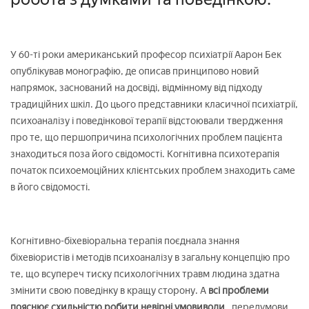
У 60-ті роки американський професор психіатрії Аарон Бек
опублікував монографію, де описав принципово новий
напрямок, заснований на досвіді, відмінному від підходу
традиційних шкіл. До цього представники класичної психіатрії,
психоаналізу і поведінкової терапії відстоювали твердження
про те, що першопричина психологічних проблем пацієнта
знаходиться поза його свідомості. Когнітивна психотерапія
початок психоемоційних клієнтських проблем знаходить саме
в його свідомості.
Когнітивно-біхевіоральна терапія поєднала знання
біхевіористів і методів психоаналізу в загальну концепцію про
те, що всупереч тиску психологічних травм людина здатна
змінити свою поведінку в кращу сторону. А
всі проблеми
пояснює схильністю робити невірні умовиводи
, передумови