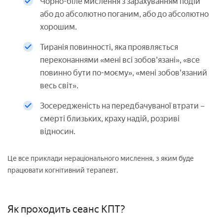
Чорно-біле мислення з зарахуванням подій
або до абсолютно поганим, або до абсолютно
хорошим.
Тиранія повинності, яка проявляється
переконаннями «мені всі зобов'язані», «все
повинно бути по-моєму», «мені зобов'язаний
весь світ».
Зосередженість на передбачуваної втрати –
смерті близьких, краху надій, розриві
відносин.
Це все приклади нераціонального мислення, з яким буде
працювати когнітивний терапевт.
Як проходить сеанс КПТ?