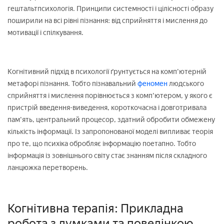
гештальтпсихологія. Принципи системності і цілісності образу
поширили на всі рівні пізнання: від сприйняття і мислення до
мотивації і спілкування.
Когнітивний підхід в психології ґрунтується на комп'ютерній
метафорі пізнання. Тобто пізнавальний
феномен
людського
сприйняття і мислення порівнюється з комп'ютером, у якого є
пристрій введення-виведення, короткочасна і довготривала
пам'ять, центральний процесор, здатний обробити обмежену
кількість інформації. Із запропонованої моделі випливає теорія
про те, що психіка обробляє інформацію поетапно. Тобто
інформація із зовнішнього світу стає знанням після складного
ланцюжка перетворень.
Когнітивна терапія: Прикладна
робота з думками та поведінкою.