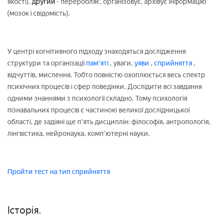
якості).
другий
- переробляє, організовує, архівує інформацію
(мозок і свідомість).
У центрі когнітивного підходу знаходяться дослідження
структури та організації
пам'яті
, уваги,
уяви
,
сприйняття
,
відчуттів, мислення. Тобто повністю охоплюється весь спектр
психічних процесів і сфер поведінки. Дослідити всі завдання
одними знаннями з психології складно. Тому психологія
пізнавальних процесів є частиною великої дослідницької
області, де задіяні ще п'ять дисциплін: філософія, антропологія,
лінгвістика, нейронаука, комп'ютерні науки.
Пройти тест на тип сприйняття
Історія.