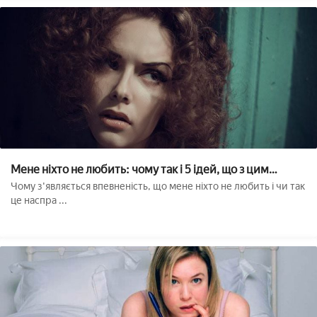
Мене ніхто не любить: чому так і 5 ідей, що з цим
робити
Чому з'являється впевненість, що мене ніхто не любить і чи так
це наспра ...