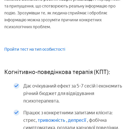
та припущення, що спотворюють реальну інформацію про
подію. Зрозумівши те, як людина сприймає і обробляє
інформацію можна зрозуміти причини конкретних
психологічних проблем.
Пройти тест на тип особистості
Когнітивно-поведінкова терапія (КПТ):
Дає очікуваний ефект за 5-7 сесій і економить
річний бюджет для відвідування
психотерапевта.
Працює з конкретними запитами клієнта:
стрес,
тривожність
,
депресії
, фобічна
симптоматика, розлади харчової поведінки,