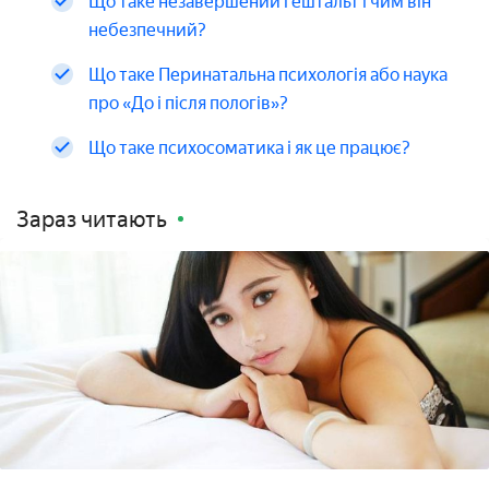
Що таке незавершений гештальт і чим він
небезпечний?
Що таке Перинатальна психологія або наука
про «До і після пологів»?
Що таке психосоматика і як це працює?
Зараз читають