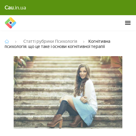
Когнітивна психологія: що це таке і основи
Cau
.in.ua
когнітивної терапії
Статті рубрики Психологія
Когнітивна
психологія: що це таке і основи когнітивної терапії