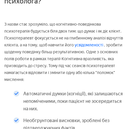
психолога?
З назви стає зрозуміло, що когнітивно-поведінкова
психотерапія будується біля двох тим: що думає і як діє клієнт.
Психотерапевт фокусується не на глибинному аналізі відчуттів
клієнта, а на тому, щоб навчити його
усвідомленості
, зробити
щоденну поведінку більш результативною. Одне з основних
полів роботи в рамках терапії-Когнітивна вразливість, яка
призводить до стресу. Тому під час сеансів психотерапевт
намагається відловити і змінити одну або кілька "поломок"
мислення:
Автоматичні думки (когніції), які залишаються
непоміченими, поки пацієнт не зосередиться
на них.
Необгрунтовані висновки, зроблені без
підтверджуючих фактів.