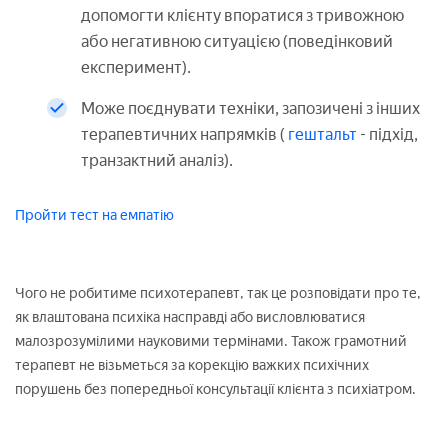
допомогти клієнту впоратися з тривожною
або негативною ситуацією (поведінковий
експеримент).
Може поєднувати техніки, запозичені з інших
терапевтичних напрямків (
гештальт
- підхід,
транзактний аналіз).
Пройти тест на емпатію
Чого не робитиме психотерапевт, так це розповідати про те,
як влаштована психіка насправді або висловлюватися
малозрозумілими науковими термінами. Також грамотний
терапевт не візьметься за корекцію важких психічних
порушень без попередньої консультації клієнта з психіатром.