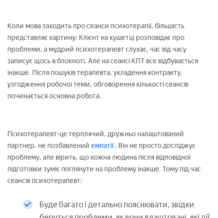
Коли мова заходить про сеанси психотерапії, більшість
представляє картину: Клієнт на кушетці розповідає про
проблеми, а мудрий психотерапевт слухає, час від часу
записує щось в блокноті. Але на сеансі КПТ все відбувається
інакше. Після пошуків терапевта, укладення контракту,
узгодження робочої теми, обговорення кількості сеансів
починається основна робота.
Психотерапевт-це терплячий, дружньо налаштований
партнер, не позбавлений
емпатії
. Він не просто досліджує
проблему, але вірить, що кожна людина після відповідної
підготовки зуміє поглянути на проблему інакше. Тому під час
сеансів психотерапевт:
Буде багато і детально пояснювати, звідки
беруться проблеми, як вони влаштовані, які дії