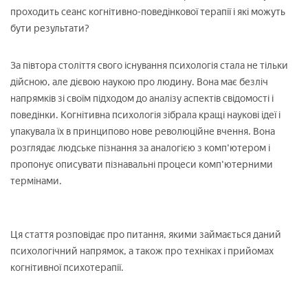
проходить сеанс когнітивно-поведінкової терапії і які можуть
бути результати?
За півтора століття свого існування психологія стала не тільки
дійсною, але дієвою наукою про людину. Вона має безліч
напрямків зі своїм підходом до аналізу аспектів свідомості і
поведінки. Когнітивна психологія зібрала кращі наукові ідеї і
упакувала їх в принципово нове революційне вчення. Вона
розглядає людське пізнання за аналогією з комп'ютером і
пропонує описувати пізнавальні процеси комп'ютерними
термінами.
Ця стаття розповідає про питання, якими займається даний
психологічний напрямок, а також про техніках і прийомах
когнітивної психотерапії.