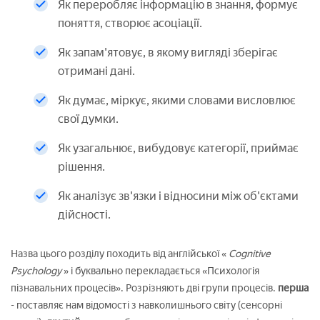
Як переробляє інформацію в знання, формує
поняття, створює асоціації.
Як запам'ятовує, в якому вигляді зберігає
отримані дані.
Як думає, міркує, якими словами висловлює
свої думки.
Як узагальнює, вибудовує категорії, приймає
рішення.
Як аналізує зв'язки і відносини між об'єктами
дійсності.
Назва цього розділу походить від англійської «
Cognitive
Psychology
» і буквально перекладається «Психологія
пізнавальних процесів». Розрізняють дві групи процесів.
перша
- поставляє нам відомості з навколишнього світу (сенсорні