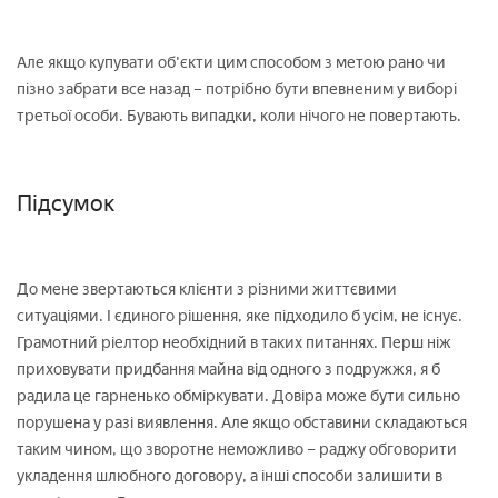
Але якщо купувати об'єкти цим способом з метою рано чи
пізно забрати все назад – потрібно бути впевненим у виборі
третьої особи. Бувають випадки, коли нічого не повертають.
Підсумок
До мене звертаються клієнти з різними життєвими
ситуаціями. І єдиного рішення, яке підходило б усім, не існує.
Грамотний ріелтор необхідний в таких питаннях. Перш ніж
приховувати придбання майна від одного з подружжя, я б
радила це гарненько обміркувати. Довіра може бути сильно
порушена у разі виявлення. Але якщо обставини складаються
таким чином, що зворотне неможливо – раджу обговорити
укладення шлюбного договору, а інші способи залишити в