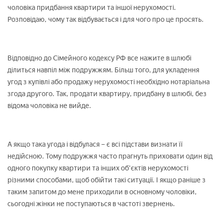
чоловіка придбання квартири та іншої нерухомості.
Розповідаю, чому так відбувається і для чого про це просять.
Відповідно до Сімейного кодексу РФ все нажите в шлюбі
ділиться навпіл між подружжям. Більш того, для укладення
угод з купівлі або продажу нерухомості необхідно нотаріальна
згода другого. Так, продати квартиру, придбану в шлюбі, без
відома чоловіка не вийде.
А якщо така угода і відбулася – є всі підстави визнати її
недійсною. Тому подружжя часто прагнуть приховати один від
одного покупку квартири та інших об'єктів нерухомості
різними способами, щоб обійти такі ситуації. І якщо раніше з
таким запитом до мене приходили в основному чоловіки,
сьогодні жінки не поступаються в частоті звернень.