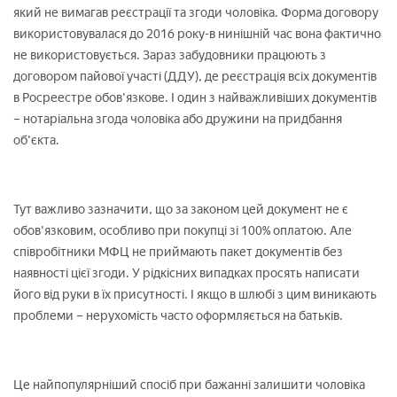
який не вимагав реєстрації та згоди чоловіка. Форма договору
використовувалася до 2016 року-в нинішній час вона фактично
не використовується. Зараз забудовники працюють з
договором пайової участі (ДДУ), де реєстрація всіх документів
в Росреестре обов'язкове. І один з найважливіших документів
– нотаріальна згода чоловіка або дружини на придбання
об'єкта.
Тут важливо зазначити, що за законом цей документ не є
обов'язковим, особливо при покупці зі 100% оплатою. Але
співробітники МФЦ не приймають пакет документів без
наявності цієї згоди. У рідкісних випадках просять написати
його від руки в їх присутності. І якщо в шлюбі з цим виникають
проблеми – нерухомість часто оформляється на батьків.
Це найпопулярніший спосіб при бажанні залишити чоловіка