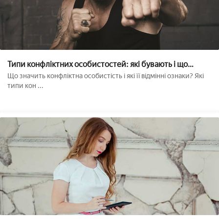
Типи конфліктних особистостей: які бувають і що
робити??
Що значить конфліктна особистість і які її відмінні ознаки? Які
типи кон ...