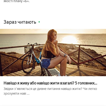
якості плану «Б».
Зараз читають
Навіщо я живу або навіщо жити взагалі? 5 головних
питань
Звідки з'являється це дивне питання навіщо жити? Чи легко
зрозуміти наві ...