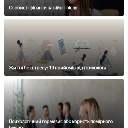
Особисті фінанси на війні і після
Життя без стресу: 10 прийомів від психолога
Психологічний гормезис або користь помірного
булінгу