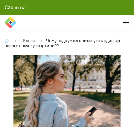
Чому подружжя приховують один від одного
Cau
.in.ua
покупку квартири??
Блоги
Чому подружжя приховують один від
одного покупку квартири??