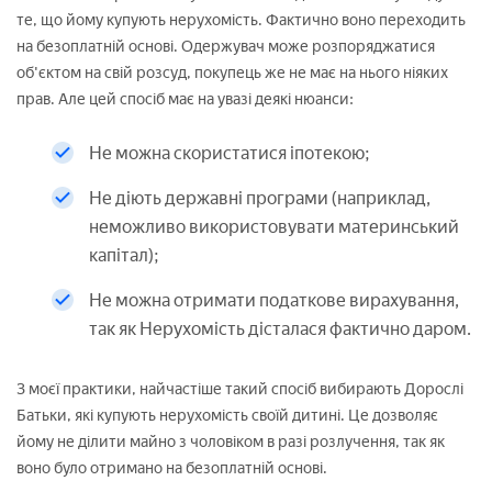
те, що йому купують нерухомість. Фактично воно переходить
на безоплатній основі. Одержувач може розпоряджатися
об'єктом на свій розсуд, покупець же не має на нього ніяких
прав. Але цей спосіб має на увазі деякі нюанси:
Не можна скористатися іпотекою;
Не діють державні програми (наприклад,
неможливо використовувати материнський
капітал);
Не можна отримати податкове вирахування,
так як Нерухомість дісталася фактично даром.
З моєї практики, найчастіше такий спосіб вибирають Дорослі
Батьки, які купують нерухомість своїй дитині. Це дозволяє
йому не ділити майно з чоловіком в разі розлучення, так як
воно було отримано на безоплатній основі.