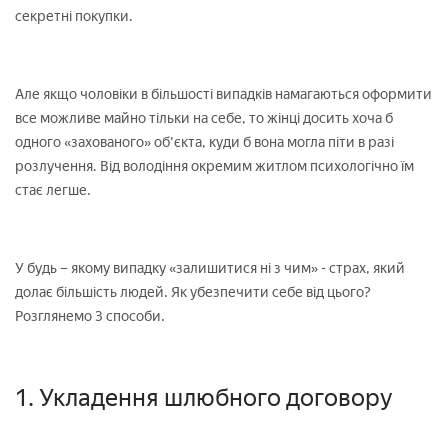
секретні покупки.
Але якщо чоловіки в більшості випадків намагаються оформити
все можливе майно тільки на себе, то жінці досить хоча б
одного «захованого» об'єкта, куди б вона могла піти в разі
розлучення. Від володіння окремим житлом психологічно їм
стає легше.
У будь – якому випадку «залишитися ні з чим» - страх, який
долає більшість людей. Як убезпечити себе від цього?
Розглянемо 3 способи.
1. Укладення шлюбного договору