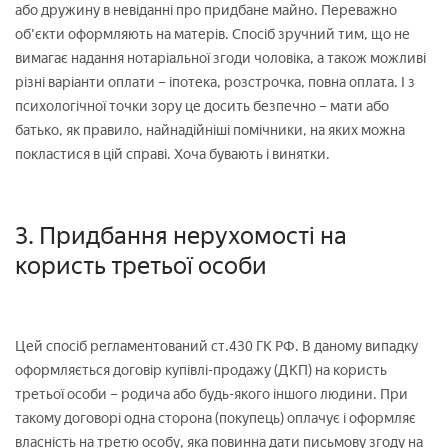
або дружину в невіданні про придбане майно. Переважно
об'єкти оформляють на матерів. Спосіб зручний тим, що не
вимагає надання нотаріальної згоди чоловіка, а також можливі
різні варіанти оплати – іпотека, розстрочка, повна оплата. І з
психологічної точки зору це досить безпечно – мати або
батько, як правило, найнадійніші помічники, на яких можна
покластися в цій справі. Хоча бувають і винятки.
3. Придбання нерухомості на
користь третьої особи
Цей спосіб регламентований ст.430 ГК РФ. В даному випадку
оформляється договір купівлі-продажу (ДКП) на користь
третьої особи – родича або будь-якого іншого людини. При
такому договорі одна сторона (покупець) оплачує і оформляє
власність на третю особу, яка повинна дати письмову згоду на