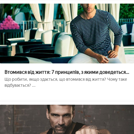
Втомився від життя: 7 принципів, з якими доведеться
розпрощатися
Що робити, якщо здається, що втомився від життя? Чому таке
відбувається? ...