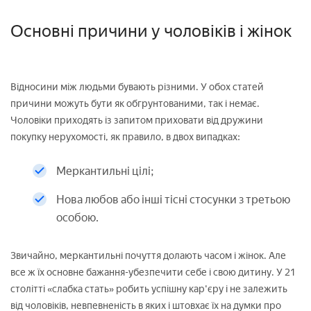
Основні причини у чоловіків і жінок
Відносини між людьми бувають різними. У обох статей
причини можуть бути як обгрунтованими, так і немає.
Чоловіки приходять із запитом приховати від дружини
покупку нерухомості, як правило, в двох випадках:
Меркантильні цілі;
Нова любов або інші тісні стосунки з третьою
особою.
Звичайно, меркантильні почуття долають часом і жінок. Але
все ж їх основне бажання-убезпечити себе і свою дитину. У 21
столітті «слабка стать» робить успішну кар'єру і не залежить
від чоловіків, невпевненість в яких і штовхає їх на думки про