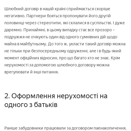
Шлюбний договір в нашій країні сприймається скоріше
негативно. Партнери бояться пропонувати його другій
половинці через стереотипи, які склалися в суспільстві. І дуже
даремно. Принаймні, в цьому випадку стає все прозоро –
подружжя не очікують один від одного сумнівних дій щодо
майна в майбутньому. До того ж, укласти такий договір можна
не тільки при безпосередньому одруженні, але і в будь-який
момент офіційних відносин, про що багато хто не знає. Крім
нерухомості за допомогою шлюбного договору можна
врегулювати й інші питання.
2. Оформлення нерухомості на
одного з батьків
Раніше забудовники працювали за договором паенакопичення,