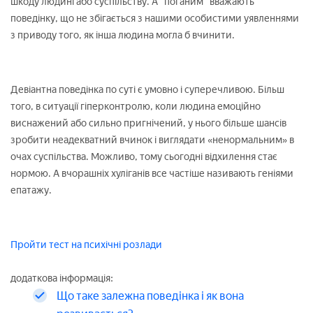
шкоду людині або суспільству. А "поганим" вважають
поведінку, що не збігається з нашими особистими уявленнями
з приводу того, як інша людина могла б вчинити.
Девіантна поведінка по суті є умовно і суперечливою. Більш
того, в ситуації гіперконтролю, коли людина емоційно
виснажений або сильно пригнічений, у нього більше шансів
зробити неадекватний вчинок і виглядати «ненормальним» в
очах суспільства. Можливо, тому сьогодні відхилення стає
нормою. А вчорашніх хуліганів все частіше називають геніями
епатажу.
Пройти тест на психічні розлади
додаткова інформація:
Що таке залежна поведінка і як вона