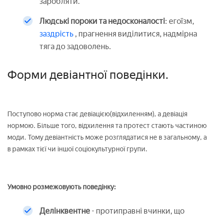
заробляти.
Людські пороки та недосконалості
: егоїзм,
заздрість
, прагнення виділитися, надмірна
тяга до задоволень.
Форми девіантної поведінки.
Поступово норма стає девіацією(відхиленням), а девіація
нормою. Більше того, відхилення та протест стають частиною
моди. Тому девіантність може розглядатися не в загальному, а
в рамках тієї чи іншої соціокультурної групи.
Умовно розмежовують поведінку:
Делінквентне
- протиправні вчинки, що