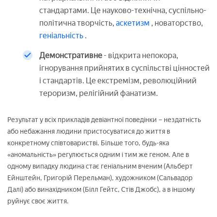
стандартами. Це науково-технічна, суспільно-
політична творчість,
аскетизм
, новаторство,
геніальність
.
Демонстративне
- відкрита непокора,
ігнорування прийнятих в суспільстві цінностей
і стандартів. Це екстремізм, революційний
тероризм, релігійний фанатизм.
Результат у всіх прикладів девіантної поведінки – нездатність
або небажання людини пристосуватися до життя в
конкретному співтоваристві. Більше того, будь-яка
«аномальність» регулюється одним і тим же геном. Але в
одному випадку людина стає геніальним вченим (Альберт
Ейнштейн, Григорій Перельман), художником (Сальвадор
Далі) або винахідником (Білл Гейтс, Стів Джобс), а в іншому
руйнує своє життя.