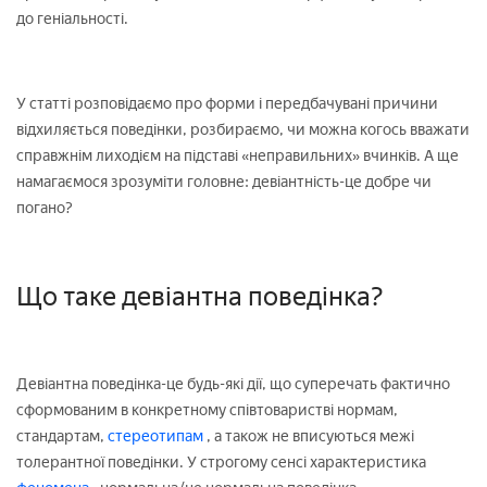
до геніальності.
У статті розповідаємо про форми і передбачувані причини
відхиляється поведінки, розбираємо, чи можна когось вважати
справжнім лиходієм на підставі «неправильних» вчинків. А ще
намагаємося зрозуміти головне: девіантність-це добре чи
погано?
Що таке девіантна поведінка?
Девіантна поведінка-це будь-які дії, що суперечать фактично
сформованим в конкретному співтоваристві нормам,
стандартам,
стереотипам
, а також не вписуються межі
толерантної поведінки. У строгому сенсі характеристика