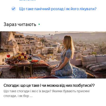
Що таке панічний розлад і як його лікувати?
Зараз читають
Спогади: що це таке і чи можна від них позбутися??
Що таке спогади і які є їх види? Якими бувають приємні
спогади, і як бор ...