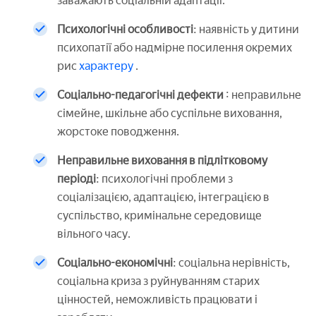
заважають соціальній адаптації.
Психологічні особливості
: наявність у дитини
психопатії або надмірне посилення окремих
рис
характеру
.
Соціально-педагогічні дефекти
: неправильне
сімейне, шкільне або суспільне виховання,
жорстоке поводження.
Неправильне виховання в підлітковому
періоді
: психологічні проблеми з
соціалізацією, адаптацією, інтеграцією в
суспільство, кримінальне середовище
вільного часу.
Соціально-економічні
: соціальна нерівність,
соціальна криза з руйнуванням старих
цінностей, неможливість працювати і