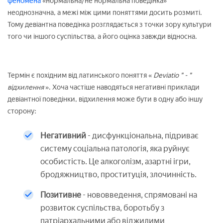
феномена
«нормальна/не нормальна поведінка»
неоднозначна, а межі між цими поняттями досить розмиті.
Тому девіантна поведінка розглядається з точки зору культури
того чи іншого суспільства, а його оцінка завжди відносна.
Термін є похідним від латинського поняття «
Deviatio
" - "
відхилення
». Хоча частіше наводяться негативні приклади
девіантної поведінки, відхилення може бути в одну або іншу
сторону:
Негативний
- дисфункціональна, підриває
систему соціальна патологія, яка руйнує
особистість. Це алкоголізм, азартні ігри,
бродяжництво, проституція, злочинність.
Позитивне
- нововведення, спрямовані на
розвиток суспільства, боротьбу з
патріархальними або віджилими