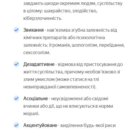
завдають шкоди окремим людям, суспільству
в цілому: шахрайство, злодійство,
кіберзлочинність.
Звикання
- нав'язлива згубна залежність від
хімічних препаратів або психологічна
залежність: Ігроманія, шопоголізм, переїдання,
сексоголізм.
Дезадаптивне
- відмова від пристосування до
життя суспільства, причому необов'язково зі
злим умислом (може статися на тлі
невиправданої самовпевненості).
Асоціальне
- неусвідомлені або свідомі
вчинки або дії, що не вписуються в норми
моралі.
Акцентуйоване
- виділення будь-якої риси