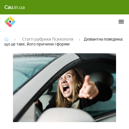
Девіантна поведінка: що це таке, його причини і
Cau
.in.ua
форми
Статті рубрики Психологія
Девіантна поведінка:
що це таке, його причини і форми