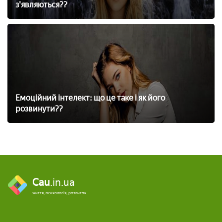
з'являються??
Емоційний інтелект: що це таке і як його
розвинути??
Cau
.in.ua
життя, психологія, розвиток