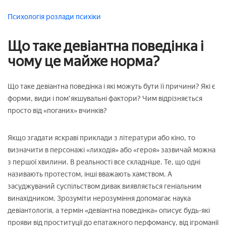
Психологія
розлади психіки
Що таке девіантна поведінка і
чому це майже норма?
Що таке девіантна поведінка і які можуть бути її причини? Які є
форми, види і пом'якшувальні фактори? Чим відрізняється
просто від «поганих» вчинків?
Якщо згадати яскраві приклади з літератури або кіно, то
визначити в персонажі «лиходія» або «героя» зазвичай можна
з першої хвилини. В реальності все складніше. Те, що одні
називають протестом, інші вважають хамством. А
засуджуваний суспільством дивак виявляється геніальним
винахідником. Зрозуміти нерозуміння допомагає наука
девіантологія, а термін «девіантна поведінка» описує будь-які
прояви від проституції до епатажного перфомансу, від ігроманії