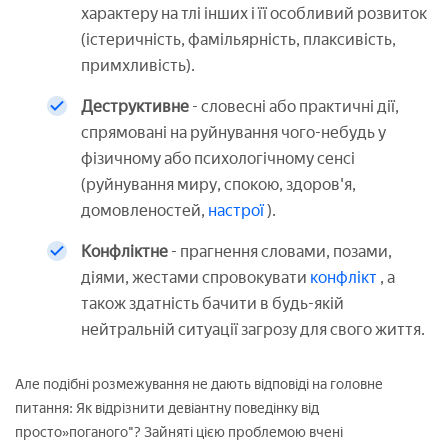
характеру на тлі інших і її особливий розвиток
(істеричність, фамільярність, плаксивість,
примхливість).
Деструктивне
- словесні або практичні дії,
спрямовані на руйнування чого-небудь у
фізичному або психологічному сенсі
(руйнування миру, спокою, здоров'я,
домовленостей,
настрої
).
Конфліктне
- прагнення словами, позами,
діями, жестами спровокувати
конфлікт
, а
також здатність бачити в будь-якій
нейтральній ситуації загрозу для свого життя.
Але подібні розмежування не дають відповіді на головне
питання: Як відрізнити девіантну поведінку від
просто»поганого"? Зайняті цією проблемою вчені