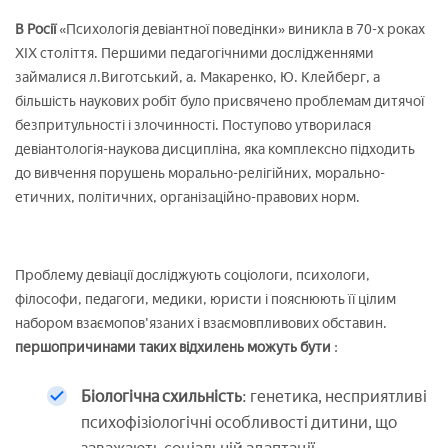
В Росії
«Психологія девіантної поведінки» виникла в 70-х роках
XIX століття. Першими педагогічними дослідженнями
займалися л.Виготський, а. Макаренко, Ю. Клейберг, а
більшість наукових робіт було присвячено проблемам дитячої
безпритульності і злочинності. Поступово утворилася
девіантологія-наукова дисципліна, яка комплексно підходить
до вивчення порушень морально-релігійних, морально-
етичних, політичних, організаційно-правових норм.
Проблему девіації досліджують соціологи, психологи,
філософи, педагоги, медики, юристи і пояснюють її цілим
набором взаємопов'язаних і взаємовпливових обставин.
першопричинами таких відхилень можуть бути
:
Біологічна схильність
: генетика, несприятливі
психофізіологічні особливості дитини, що