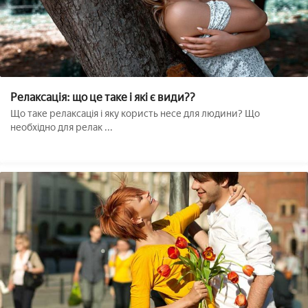
Релаксація: що це таке і які є види??
Що таке релаксація і яку користь несе для людини? Що
необхідно для релак ...