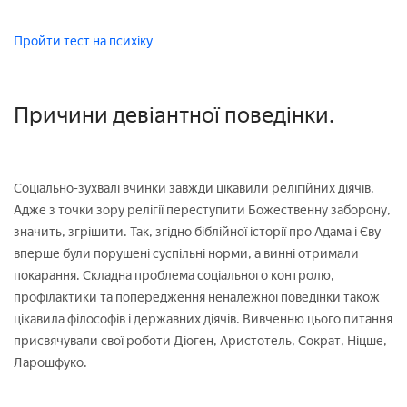
Пройти тест на психіку
Причини девіантної поведінки.
Соціально-зухвалі вчинки завжди цікавили релігійних діячів.
Адже з точки зору релігії переступити Божественну заборону,
значить, згрішити. Так, згідно біблійної історії про Адама і Єву
вперше були порушені суспільні норми, а винні отримали
покарання. Складна проблема соціального контролю,
профілактики та попередження неналежної поведінки також
цікавила філософів і державних діячів. Вивченню цього питання
присвячували свої роботи Діоген, Аристотель, Сократ, Ніцше,
Ларошфуко.