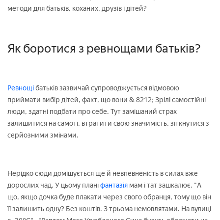
методи для батьків, коханих, друзів і дітей?
Як боротися з ревнощами батьків?
Ревнощі
батьків зазвичай супроводжується відмовою
приймати вибір дітей, факт, що вони & 8212; Зрілі самостійні
люди, здатні подбати про себе. Тут замішаний страх
залишитися на самоті, втратити свою значимість, зіткнутися з
серйозними змінами.
Нерідко сюди домішується ще й невпевненість в силах вже
дорослих чад. У цьому плані
фантазія
мам і тат зашкалює. "А
що, якщо дочка буде плакати через свого обранця, тому що він
її залишить одну? Без коштів. З трьома немовлятами. На вулиці