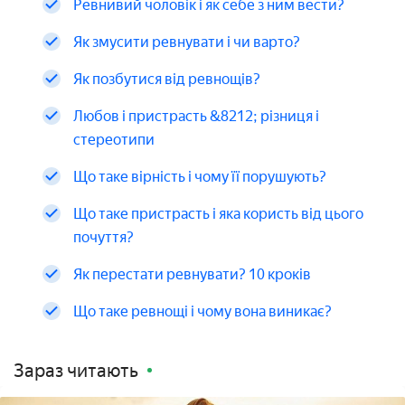
Ревнивий чоловік і як себе з ним вести?
Як змусити ревнувати і чи варто?
Як позбутися від ревнощів?
Любов і пристрасть &8212; різниця і
стереотипи
Що таке вірність і чому її порушують?
Що таке пристрасть і яка користь від цього
почуття?
Як перестати ревнувати? 10 кроків
Що таке ревнощі і чому вона виникає?
Зараз читають