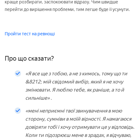
краще розбирати, заспокоювати відразу. Чим швидше
перейти до вирішення проблеми, тим легше буде її усунути.
Пройти тест на ревнощі
Про що сказати?
«Я все ще з тобою, а не з кимось, тому що ти
&8212; мій свідомий вибір, який я не хочу
змінювати. Я люблю тебе, як раніше, а то й
сильніше»
.
«мені неприємні твої звинувачення в мою
сторону, сумніви в моїй вірності. Я намагаюся
довіряти тобі і хочу отримувати це у відповідь.
Коли ти підозрюєш мене в зрадах, я відчуваю,