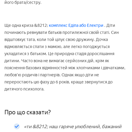
його брата/сестру.
Ще одна криза &8212;
комплекс Едіпа або Електри
. Діти
починають ревнувати батьків протилежної своїй статі. Син
відштовхує тата, коли той цілує свою дружину. Дочка
відмовляється спати з мамою, але легко погоджується
укладатися з батьком. Це природна стадія дорослішання
дитини. Часто вона не вимагає серйозних дій, крім як
пояснення базових відмінностей між хлопчиками і дівчатками,
любов'ю родичів і партнерів. Однак якщо діти не
переростають цю фазу до 6 років, краще звернутися до
дитячого психолога.
Про що сказати?
«ти &8212; наш гаряче улюблений, бажаний