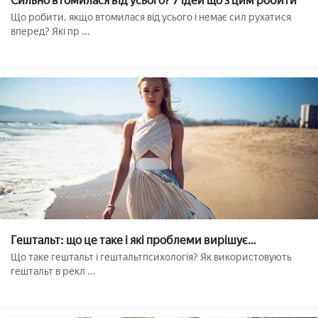
Сильно втомилася від усього? 7 ідей що з цим робити
Що робити, якщо втомилася від усього і немає сил рухатися
вперед? Які пр ...
Гештальт: що це таке і які проблеми вирішує
гештальтпсихологія??
Що таке гештальт і гештальтпсихологія? Як використовують
гештальт в рекл ...