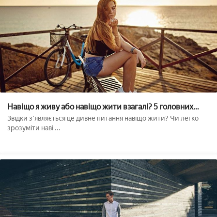
Навіщо я живу або навіщо жити взагалі? 5 головних
питань
Звідки з'являється це дивне питання навіщо жити? Чи легко
зрозуміти наві ...