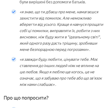
були вирішені без допомоги батьків.
«я знаю, що ти дбаєш про мене, намагаєшся
захистити від помилок. Але неможливо
вберегти від усього. Краще я навчуся прощати
собі ці помилки, виправляти їх, робити з них
висновки, ніж буду жити в "ідеальному світі",
який одного разу дасть тріщину, зробивши
мене безпорадною перед погрозами»
.
«я завжди буду любити, цінувати тебе. Моє
ставлення до інших людей ніяк не вплине на
цю любов. Якщо я люблю ще когось, це не
означає, що я забуваю про тебе або що зв'язок
між нами слабшає»
.
Про що попросити?