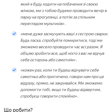
який я буду ходити на побачення зі своєю
жінкою, ми з тобою будемо проводити вечір в
парку на прогулянці, а потім за спільним
переглядом мультиків»
.
«мене дуже засмучують ваші з сестрою сварки.
Будь ласка, спробуйте помиритися, тоді ми
зможемо весело проводити час всі разом. Я
обіцяю зробити все, щоб ніхто з вас не відчув
себе осторонь або самотнім»
.
«кожен раз, коли ти будеш відчувати себе
самотньо або пригнічено, говори нам про це
відразу, прямо, не закривайся. Ми зможемо
допомогти тобі, якщо ти будеш відвертим,
спробуєш говорити спокійно»
.
Що робити?