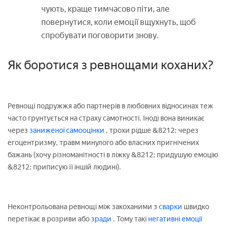
чують, краще тимчасово піти, але
повернутися, коли емоції вщухнуть, щоб
спробувати поговорити знову.
Як боротися з ревнощами коханих?
Ревнощі подружжя або партнерів в любовних відносинах теж
часто грунтується на страху самотності. Іноді вона виникає
через
заниженої самооцінки
, трохи рідше &8212; через
егоцентризму, травм минулого або власних пригнічених
бажань (хочу різноманітності в ліжку &8212; придушую емоцію
&8212; приписую її іншій людині).
Неконтрольована ревнощі між закоханими з
сварки
швидко
перетікає в розриви або
зради
. Тому такі
негативні емоції