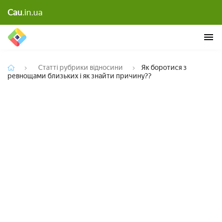
Як боротися з ревнощами близьких і як знайти
Cau
.in.ua
причину??
Статті рубрики відносини
Як боротися з
ревнощами близьких і як знайти причину??