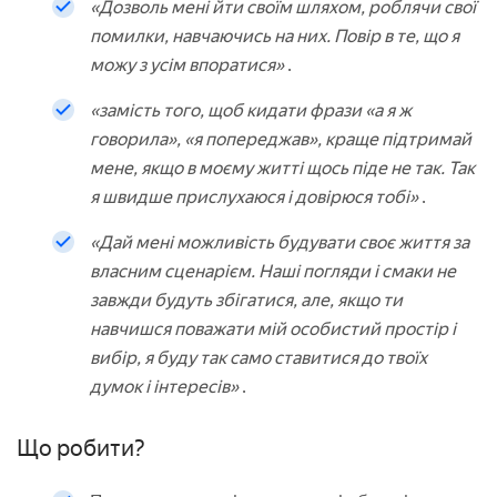
«Дозволь мені йти своїм шляхом, роблячи свої
помилки, навчаючись на них. Повір в те, що я
можу з усім впоратися»
.
«замість того, щоб кидати фрази «а я ж
говорила», «я попереджав», краще підтримай
мене, якщо в моєму житті щось піде не так. Так
я швидше прислухаюся і довірюся тобі»
.
«Дай мені можливість будувати своє життя за
власним сценарієм. Наші погляди і смаки не
завжди будуть збігатися, але, якщо ти
навчишся поважати мій особистий простір і
вибір, я буду так само ставитися до твоїх
думок і інтересів»
.
Що робити?