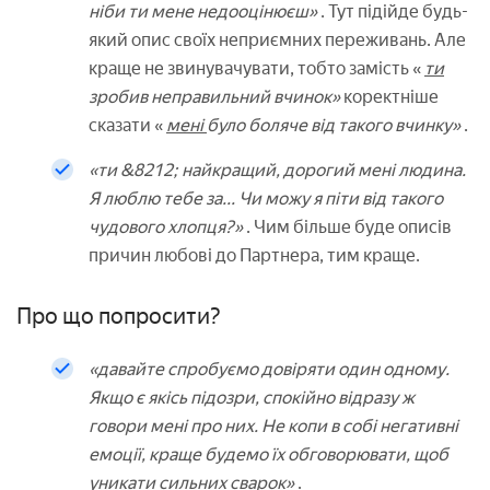
ніби ти мене недооцінюєш»
. Тут підійде будь-
який опис своїх неприємних переживань. Але
краще не звинувачувати, тобто замість «
ти
зробив неправильний вчинок»
коректніше
сказати «
мені
було боляче від такого вчинку»
.
«ти &8212; найкращий, дорогий мені людина.
Я люблю тебе за... Чи можу я піти від такого
чудового хлопця?»
. Чим більше буде описів
причин любові до Партнера, тим краще.
Про що попросити?
«давайте спробуємо довіряти один одному.
Якщо є якісь підозри, спокійно відразу ж
говори мені про них. Не копи в собі негативні
емоції, краще будемо їх обговорювати, щоб
уникати сильних сварок»
.