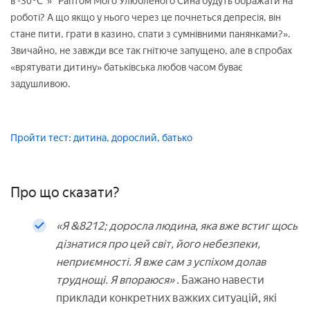
в -30°C"» "Раптом Мого Улюбленого Сина будуть ображати на
роботі? А що якщо у нього через це почнеться депресія, він
стане пити, грати в казино, спати з сумнівними панянками?».
Звичайно, не завжди все так гнітюче запущено, але в спробах
«врятувати дитину» батьківська любов часом буває
задушливою.
Пройти тест: дитина, дорослий, батько
Про що сказати?
«Я &8212; доросла людина, яка вже встиг щось
дізнатися про цей світ, його небезпеки,
неприємності. Я вже сам з успіхом долав
труднощі. Я впораюся»
. Бажано навести
приклади конкретних важких ситуацій, які