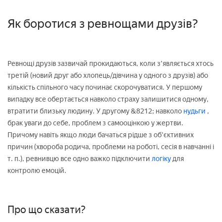
Як боротися з ревнощами друзів?
Ревнощі друзів зазвичай прокидаються, коли з'являється хтось
третій (новий друг або хлопець/дівчина у одного з друзів) або
кількість спільного часу починає скорочуватися. У першому
випадку все обертається навколо страху залишитися одному,
втратити близьку людину. У другому &8212; навколо
нудьги
,
брак уваги до себе, проблем з самооцінкою у жертви.
Причому навіть якщо люди бачаться рідше з об'єктивних
причин (хвороба родича, проблеми на роботі, сесія в навчанні і
т. п.), ревнивцю все одно важко підключити
логіку
для
контролю емоцій.
Про що сказати?