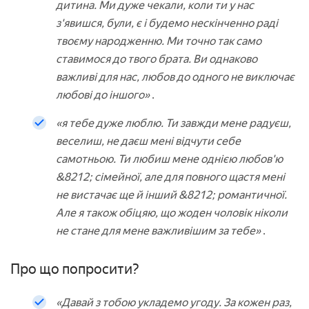
дитина. Ми дуже чекали, коли ти у нас
з'явишся, були, є і будемо нескінченно раді
твоєму народженню. Ми точно так само
ставимося до твого брата. Ви однаково
важливі для нас, любов до одного не виключає
любові до іншого»
.
«я тебе дуже люблю. Ти завжди мене радуєш,
веселиш, не даєш мені відчути себе
самотньою. Ти любиш мене однією любов'ю
&8212; сімейної, але для повного щастя мені
не вистачає ще й інший &8212; романтичної.
Але я також обіцяю, що жоден чоловік ніколи
не стане для мене важливішим за тебе»
.
Про що попросити?
«Давай з тобою укладемо угоду. За кожен раз,