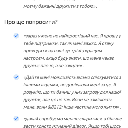
моєму бажанні дружити з тобою»
.
Про що попросити?
«зараз у мене не найпростіший час. Я прошу у
тебе підтримки, так як мені важко. Я стану
приходити на наші зустрічі з кращим
настроєм, якщо буду знати, що мене чекає
дружнє плече, а не закиди»
.
«Дайте мені можливість вільно спілкуватися з
іншими людьми, не дорікаючи мені за це. Я
розумію, що ти бачиш у них загрозу для нашої
дружби, але це не так. Вони не замінюють
мене, вони &8212; інша частина мого життя»
.
«давай спробуємо менше сваритися, а більше
вести конструктивний діалог. Якщо тобі щось