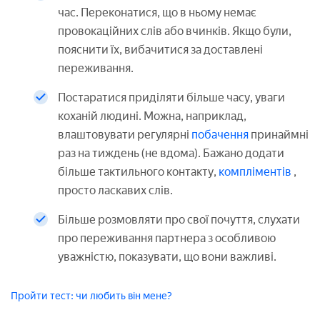
час. Переконатися, що в ньому немає
провокаційних слів або вчинків. Якщо були,
пояснити їх, вибачитися за доставлені
переживання.
Постаратися приділяти більше часу, уваги
коханій людині. Можна, наприклад,
влаштовувати регулярні
побачення
принаймні
раз на тиждень (не вдома). Бажано додати
більше тактильного контакту,
компліментів
,
просто ласкавих слів.
Більше розмовляти про свої почуття, слухати
про переживання партнера з особливою
уважністю, показувати, що вони важливі.
Пройти тест: чи любить він мене?