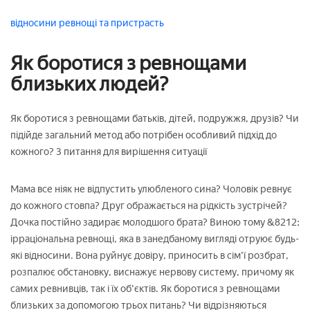
відносини
ревнощі та пристрасть
Як боротися з ревнощами
близьких людей?
Як боротися з ревнощами батьків, дітей, подружжя, друзів? Чи
підійде загальний метод або потрібен особливий підхід до
кожного? 3 питання для вирішення ситуації
Мама все ніяк не відпустить улюбленого сина? Чоловік ревнує
до кожного стовпа? Друг ображається на рідкість зустрічей?
Дочка постійно задирає молодшого брата? Виною тому &8212;
ірраціональна ревнощі, яка в занедбаному вигляді отруює будь-
які відносини. Вона руйнує довіру, приносить в сім'ї розбрат,
розпалює обстановку, виснажує нервову систему, причому як
самих ревнивців, так і їх об'єктів. Як боротися з ревнощами
близьких за допомогою трьох питань? Чи відрізняються