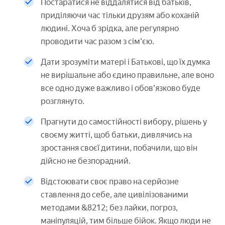
Постаратися не віддалятися від батьків,
приділяючи час тільки друзям або коханій
людині. Хоча б зрідка, але регулярно
проводити час разом з сім'єю.
Дати зрозуміти матері і Батькові, що їх думка
не вирішальне або єдино правильне, але воно
все одно дуже важливо і обов'язково буде
розглянуто.
Прагнути до самостійності вибору, рішень у
своєму житті, щоб батьки, дивлячись на
зростання своєї дитини, побачили, що він
дійсно не безпорадний.
Відстоювати своє право на серйозне
ставлення до себе, але цивілізованими
методами &8212; без лайки, погроз,
маніпуляцій, тим більше бійок. Якщо люди не