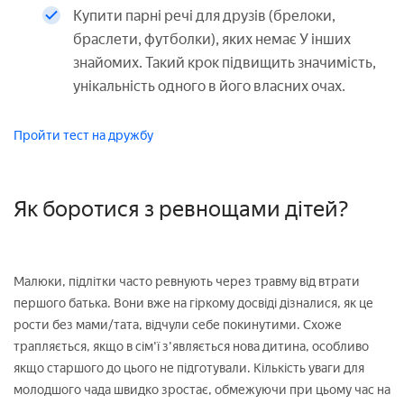
Купити парні речі для друзів (брелоки,
браслети, футболки), яких немає У інших
знайомих. Такий крок підвищить значимість,
унікальність одного в його власних очах.
Пройти тест на дружбу
Як боротися з ревнощами дітей?
Малюки, підлітки часто ревнують через травму від втрати
першого батька. Вони вже на гіркому досвіді дізналися, як це
рости без мами/тата, відчули себе покинутими. Схоже
трапляється, якщо в сім'ї з'являється нова дитина, особливо
якщо старшого до цього не підготували. Кількість уваги для
молодшого чада швидко зростає, обмежуючи при цьому час на