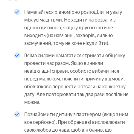
Намагайтеся рівномірно розподілити увагу
між усіма дітьми. Не ходити на розваги з
однією дитиною, якщо у другого піти не
виходить (на навчанні, захворів, сильно
засмучений, тому не хоче нікуди йти).
Всіма силами намагатися стримати обіцянку
провести час разом. Якщо виникли
невідкладні справи, особисто вибачитися
перед малюком, пояснити причину відмови,
обов'язково перенести розваги на конкретну
дату. Але повторювати так два рази поспіль не
можна.
Познайомити дитину з партнером (якщо з ним
все серйозно). При обранцеві висловлювати
свою любов до чада, щоб він бачив, що