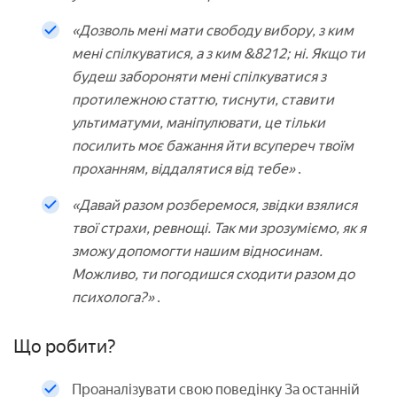
«Дозволь мені мати свободу вибору, з ким
мені спілкуватися, а з ким &8212; ні. Якщо ти
будеш забороняти мені спілкуватися з
протилежною статтю, тиснути, ставити
ультиматуми, маніпулювати, це тільки
посилить моє бажання йти всупереч твоїм
проханням, віддалятися від тебе»
.
«Давай разом розберемося, звідки взялися
твої страхи, ревнощі. Так ми зрозуміємо, як я
зможу допомогти нашим відносинам.
Можливо, ти погодишся сходити разом до
психолога?»
.
Що робити?
Проаналізувати свою поведінку За останній