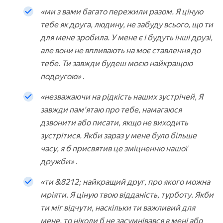
«ми з вами багато пережили разом. Я ціную
тебе як друга, людину, не забуду всього, що ти
для мене зробила. У мене є і будуть інші друзі,
але вони не впливають на моє ставлення до
тебе. Ти завжди будеш моєю найкращою
подругою»
.
«незважаючи на рідкість наших зустрічей, Я
завжди пам'ятаю про тебе, намагаюся
дзвонити або писати, якщо не виходить
зустрітися. Якби зараз у мене було більше
часу, я б присвятив це зміцненню нашої
дружби»
.
«ти &8212; найкращий друг, про якого можна
мріяти. Я ціную твою відданість, турботу. Якби
ти міг відчути, наскільки ти важливий для
мене, то ніколи б не засумнівався в мені або