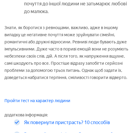
почуття до іншої людини не затьмарює любові
до малюка.
Знати, як боротися з ревнощами, важливо, адже в іншому
випадку це негативне почуття може зруйнувати сімейні,
романтичні або дружні відносини. Ревниві люди бувають дуже
імпульсивними. Дуже часто в пориві емоцій вони не розуміють
небезпеки своїх слів, дій. А після того, як напруження вщухне,
самі шкодують про все. Простіше відразу запобігти серйозні
проблеми за допомогою трьох питань. Однак щоб задати їх,
доведеться набратися терпіння, сміливості говорити відверто.
Пройти тест на характер людини
додаткова інформація:
Як повернути пристрасть? 10 способів