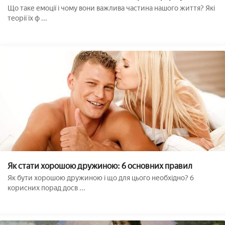
Що таке емоції і чому вони важлива частина нашого життя? Які
теорії їх ф ...
Як стати хорошою дружиною: 6 основних правил
Як бути хорошою дружиною і що для цього необхідно? 6
корисних порад досв ...