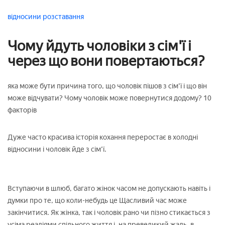
відносини
розставання
Чому йдуть чоловіки з сім'ї і
через що вони повертаються?
яка може бути причина того, що чоловік пішов з сім'ї і що він
може відчувати? Чому чоловік може повернутися додому? 10
факторів
Дуже часто красива історія кохання переростає в холодні
відносини і чоловік йде з сім'ї.
Вступаючи в шлюб, багато жінок часом не допускають навіть і
думки про те, що коли-небудь це Щасливий час може
закінчитися. Як жінка, так і чоловік рано чи пізно стикається з
усіма реаліями спільного життя і, на превеликий жаль, в