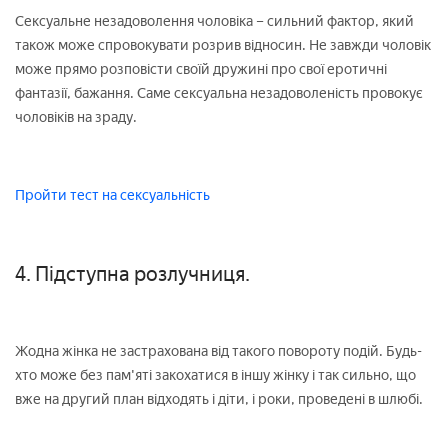
Сексуальне незадоволення чоловіка – сильний фактор, який
також може спровокувати розрив відносин. Не завжди чоловік
може прямо розповісти своїй дружині про свої еротичні
фантазії, бажання. Саме сексуальна незадоволеність провокує
чоловіків на зраду.
Пройти тест на сексуальність
4. Підступна розлучниця.
Жодна жінка не застрахована від такого повороту подій. Будь-
хто може без пам'яті закохатися в іншу жінку і так сильно, що
вже на другий план відходять і діти, і роки, проведені в шлюбі.