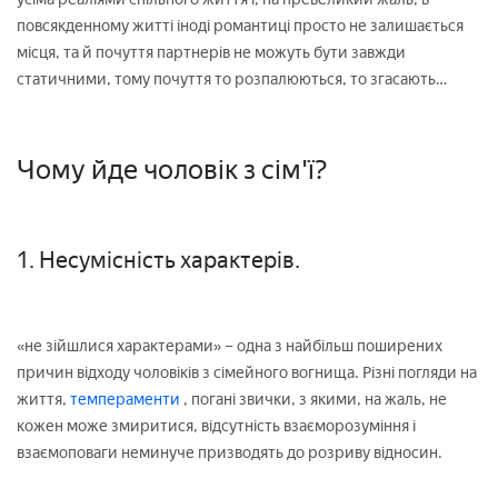
повсякденному житті іноді романтиці просто не залишається
місця, та й почуття партнерів не можуть бути завжди
статичними, тому почуття то розпалюються, то згасають…
Чому йде чоловік з сім'ї?
1. Несумісність характерів.
«не зійшлися характерами» – одна з найбільш поширених
причин відходу чоловіків з сімейного вогнища. Різні погляди на
життя,
темпераменти
, погані звички, з якими, на жаль, не
кожен може змиритися, відсутність взаєморозуміння і
взаємоповаги неминуче призводять до розриву відносин.