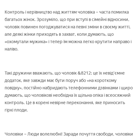
Контроль і керівництво над життям чоловіка – часта помилка
багатьох жінок. Зрозуміло, що при вступі в сімейні відносини,
чоловік повинен погоджуватися на певні зміни в своєму житті,
але деякі жінки приходять в захват, коли думають, що
«охомутали мужика» і тепер їм можна легко крутити направо і
наліво.
Такі дружини вважають, що чоловік &8212; це їх невід'ємне
додаток, яке завжди має бути поруч або «на короткому
повідку», постійно набридають телефонними дзвінками і щиро
думають, що чоловікові необхідна їх щільна опіка і всеосяжний
контроль. Це в корені невірне переконання, яке приносить
гіркі плоди.
Чоловіки – Люди волелюбні! Заради почуття свободи, чоловіки