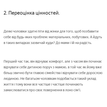
2. Переоцінка цінностей.
Деякі чоловіки здатні піти від жінки для того, щоб позбавити
себе від будь-яких проблем: матеріальних, побутових. А йдуть
в таких випадках зазвичай куди? До мами і їй на радість.
Перший час так, він відчуває комфорт, але з часом він починає
відчувати себе дитиною поруч з мамою, в той час як йому вже
більш звично бути главою сімейства і відчувати себе дорослою
людиною. Не багатьом чоловікам подобається такий уклад
життя і тому вони все частіше і частіше починають
замислюватися про своє повернення в лоно сім'ї.