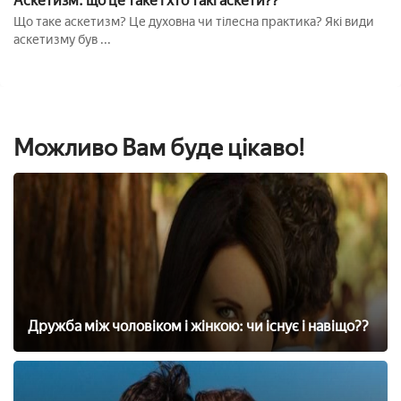
Аскетизм: що це таке і хто такі аскети??
Що таке аскетизм? Це духовна чи тілесна практика? Які види
аскетизму був ...
Можливо Вам буде цікаво!
Дружба між чоловіком і жінкою: чи існує і навіщо??