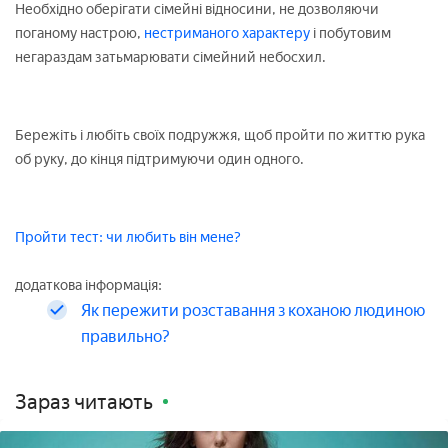
Необхідно оберігати сімейні відносини, не дозволяючи
поганому настрою,
нестриманого характеру
і побутовим
негараздам затьмарювати сімейний небосхил.
Бережіть і любіть своїх подружжя, щоб пройти по життю рука
об руку, до кінця підтримуючи один одного.
Пройти тест: чи любить він мене?
додаткова інформація:
Як пережити розставання з коханою людиною
правильно?
Зараз читають