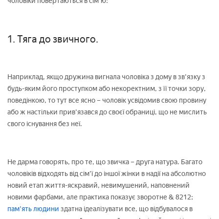
чоловіки повертаються в сім'ю:
1. Тяга до звичного.
Наприклад, якщо дружина вигнала чоловіка з дому в зв'язку з
будь-яким його проступком або некоректним, з її точки зору,
поведінкою, то тут все ясно – чоловік усвідомив свою провину
або ж настільки прив'язався до своєї обраниці, що не мислить
свого існування без неї.
Не дарма говорять, про те, що звичка – друга натура. Багато
чоловіків відходять від сім'ї до іншої жінки в надії на абсолютно
новий етап життя-яскравий, невимушений, наповнений
новими фарбами, але практика показує зворотне & 8212;
пам'ять людини
здатна ідеалізувати все, що відбувалося в