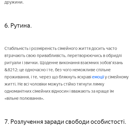
дружини.
6. Рутина.
Стабільність і розміреність сімейного життя досить часто
втрачають свою привабливість, перетворюючись в обридлі
ритуали і звички. Щоденне виконання взаємних зобов'язань
&8212; це одночасно і те, без чого неможливе спільне
проживання, і те, через що блякнуть яскраві
емоції
у сімейному
житті. Не всі чоловіки можуть стійко тягнути лямку
одноманітних сімейних відносин і вважають за краще їм
«вільне полювання».
7. Розлучення заради свободи особистості.