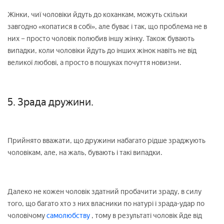
Жінки, чиї чоловіки йдуть до коханкам, можуть скільки
завгодно «копатися в собі», але буває і так, що проблема не в
них – просто чоловік полюбив іншу жінку. Також бувають
випадки, коли чоловіки йдуть до інших жінок навіть не від
великої любові, а просто в пошуках почуття новизни.
5. Зрада дружини.
Прийнято вважати, що дружини набагато рідше зраджують
чоловікам, але, на жаль, бувають і такі випадки.
Далеко не кожен чоловік здатний пробачити зраду, в силу
того, що багато хто з них власники по натурі і зрада-удар по
чоловічому
самолюбству
, тому в результаті чоловік йде від