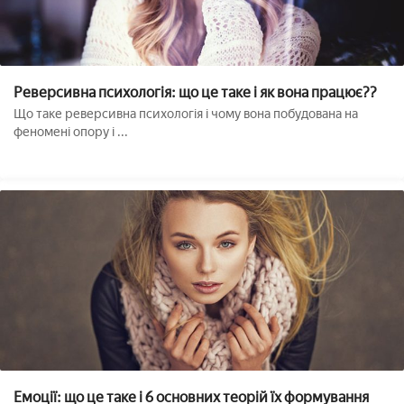
Реверсивна психологія: що це таке і як вона працює??
Що таке реверсивна психологія і чому вона побудована на
феномені опору і ...
Емоції: що це таке і 6 основних теорій їх формування