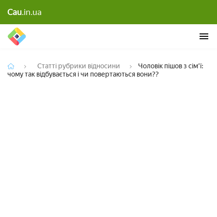
Чоловік пішов з сім'ї: чому так відбувається і чи
Cau
.in.ua
повертаються вони??
Статті рубрики відносини
Чоловік пішов з сім'ї:
чому так відбувається і чи повертаються вони??