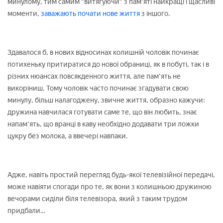
минулому, тим самим "витягуючи" з пам'яті найкращі і щасливі
моменти,
заважають почати нове життя
з іншого.
Здавалося б, в нових відносинах колишній чоловік починає
потихеньку притиратися до нової обраниці, як в побуті, так і в
різних нюансах повсякденного життя, але пам'ять не
викоріниш. Тому чоловік часто починає згадувати свою
минулу, більш налагоджену, звичне життя, образно кажучи:
дружина навчилася готувати саме те, що він любить, знає
напам'ять, що вранці в каву необхідно додавати три ложки
цукру без молока, а ввечері навпаки.
Адже, навіть простий перегляд будь-якої телевізійної передачі,
може навіяти спогади про те, як вони з колишньою дружиною
вечорами сиділи біля телевізора, який з таким трудом
придбали…