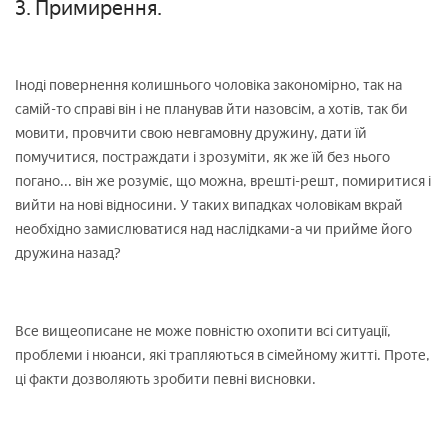
3. Примирення.
Іноді повернення колишнього чоловіка закономірно, так на
самій-то справі він і не планував йти назовсім, а хотів, так би
мовити, провчити свою невгамовну дружину, дати їй
помучитися, постраждати і зрозуміти, як же їй без нього
погано... він же розуміє, що можна, врешті-решт, помиритися і
вийти на нові відносини. У таких випадках чоловікам вкрай
необхідно замислюватися над наслідками-а чи прийме його
дружина назад?
Все вищеописане не може повністю охопити всі ситуації,
проблеми і нюанси, які трапляються в сімейному житті. Проте,
ці факти дозволяють зробити певні висновки.