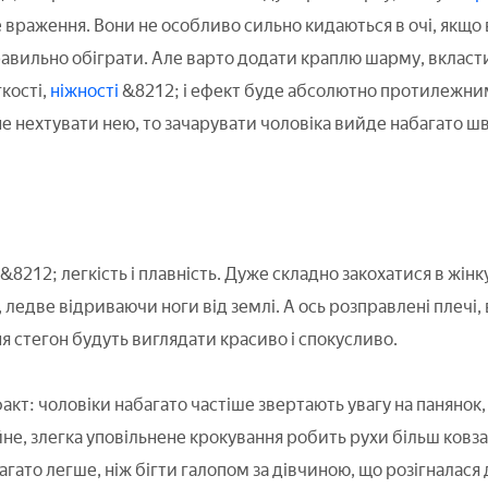
враження. Вони не особливо сильно кидаються в очі, якщо 
правильно обіграти. Але варто додати краплю шарму, вкласт
гкості,
ніжності
&8212; і ефект буде абсолютно протилежним
не нехтувати нею, то зачарувати чоловіка вийде набагато ш
 &8212; легкість і плавність. Дуже складно закохатися в жінк
ледве відриваючи ноги від землі. А ось розправлені плечі, 
я стегон будуть виглядати красиво і спокусливо.
кт: чоловіки набагато частіше звертають увагу на панянок,
йне, злегка уповільнене крокування робить рухи більш ков
агато легше, ніж бігти галопом за дівчиною, що розігналася