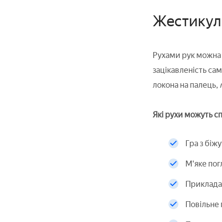
Жестикул
Рухами рук можна з
зацікавленість сам
локона на палець,
Які рухи можуть с
Гра з біж
М'яке пог
Прикладан
Повільне 