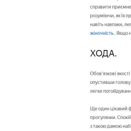
справити приємне 
розуміючи, як їх 
навіть навпаки, ле
жіночність
. Якщо 
ХОДА.
Обов'язкові якості
опустивши голову, 
легке погойдуванн
Ще один цікавий фа
прогулянки. Спокі
з такою дамою наб