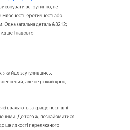
виконувати всі рутинно, не
и млосності, еротичності або
. Одна загальна деталь &8212;
видше і надовго.
у, яка йде зсутулившись,
впевнений, але не різкий крок,
 які вважають за краще неспішні
заючими. До того ж, познайомитися
 до швидкості переляканого