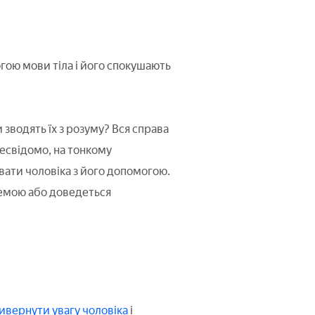
гою мови тіла і його спокушають
 зводять їх з розуму? Вся справа
 несвідомо, на тонкому
рувати чоловіка з його допомогою.
хемою або доведеться
ивернути увагу чоловіка
і