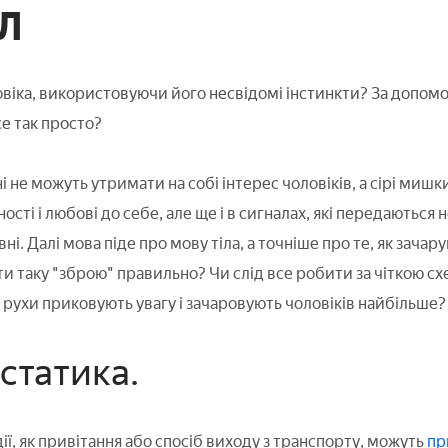
л
овіка, використовуючи його несвідомі інстинкти? За допомо
се так просто?
 не можуть утримати на собі інтерес чоловіків, а сірі мишки
ності і любові до себе, але ще і в сигналах, які передаються
ні. Далі мова піде про мову тіла, а точніше про те, як зача
и таку "зброю" правильно? Чи слід все робити за чіткою с
і рухи приковують увагу і зачаровують чоловіків найбільше?
 статика.
 дії, як привітання або спосіб виходу з транспорту, можуть
пр