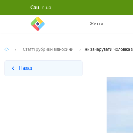
Cau
.in.ua
Назад
Життя
Статті рубрики відносини
Як зачарувати чоловіка 
Назад