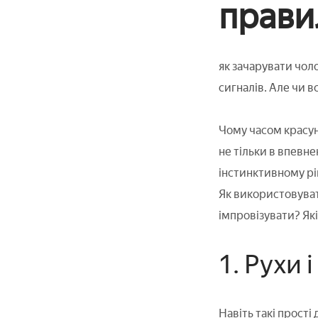
прави
як зачарувати чол
сигналів. Але чи в
Чому часом красуні
не тільки в впевне
інстинктивному рів
Як використовуват
імпровізувати? Як
1. Рухи і
Навіть такі прості