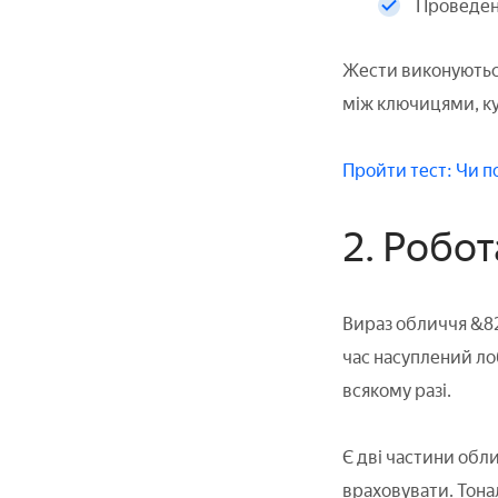
Проведенн
Жести виконуються
між ключицями, кут
Пройти тест: Чи п
2. Робот
Вираз обличчя &82
час насуплений лоб
всякому разі.
Є дві частини обли
враховувати. Тонал