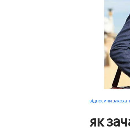
відносини
закохат
як зач