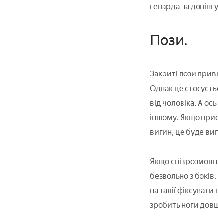
гепарда на допінгу
Пози.
Закриті пози привн
Однак це стосуєть
від чоловіка. А ос
іншому. Якщо прис
вигин, це буде ви
Якщо співрозмовни
безвольно з боків.
на талії фіксувати 
зробить ноги довш