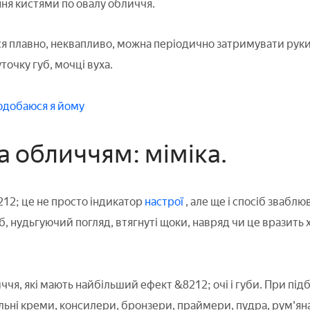
я кистями по овалу обличчя.
 плавно, неквапливо, можна періодично затримувати руки 
очку губ, мочці вуха.
одобаюся я йому
а обличчям: міміка.
12; це не просто індикатор
настрої
, але ще і спосіб звабл
, нудьгуючий погляд, втягнуті щоки, навряд чи це вразить х
ччя, які мають найбільший ефект &8212; очі і губи. При під
ьні креми, консилери, бронзери, праймери, пудра, рум'яна в