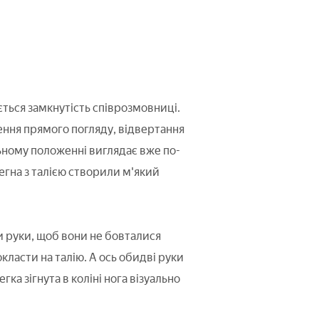
ається замкнутість співрозмовниці.
ення прямого погляду, відвертання
ильному положенні виглядає вже по-
егна з талією створили м'який
 руки, щоб вони не бовталися
класти на талію. А ось обидві руки
гка зігнута в коліні нога візуально