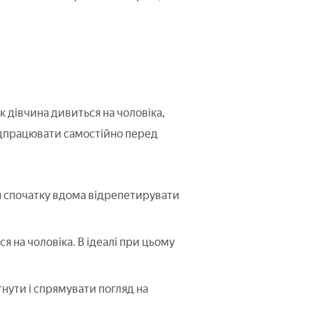
к дівчина дивиться на чоловіка,
відпрацювати самостійно перед
я спочатку вдома відрепетирувати
я на чоловіка. В ідеалі при цьому
нути і спрямувати погляд на