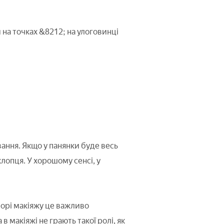
на точках &8212; на улоговинці
ювання. Якщо у панянки буде весь
лопця. У хорошому сенсі, у
борі макіяжу це важливо
 макіяжі не грають такої ролі, як