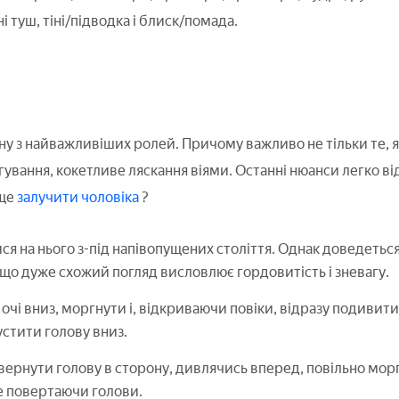
 туш, тіні/підводка і блиск/помада.
ну з найважливіших ролей. Причому важливо не тільки те, я
ргування, кокетливе ляскання віями. Останні нюанси легко 
ще
залучити чоловіка
?
я на нього з-під напівопущених століття. Однак доведетьс
 що дуже схожий погляд висловлює гордовитість і зневагу.
очі вниз, моргнути і, відкриваючи повіки, відразу подивитис
устити голову вниз.
ернути голову в сторону, дивлячись вперед, повільно морг
е повертаючи голови.