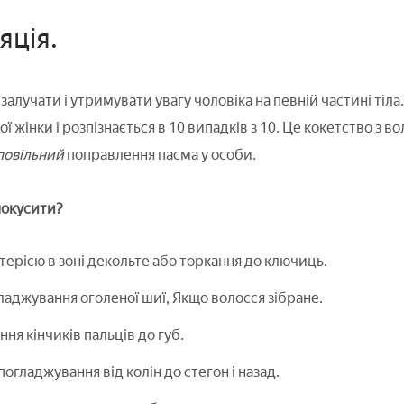
яція.
алучати і утримувати увагу чоловіка на певній частині тіла.
ої жінки і розпізнається в 10 випадків з 10. Це кокетство з 
повільний
поправлення пасма у особи.
покусити?
утерією в зоні декольте або торкання до ключиць.
ладжування оголеної шиї, Якщо волосся зібране.
ня кінчиків пальців до губ.
погладжування від колін до стегон і назад.