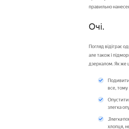
правильно нанесені
Очі.
Погляд відіграє од
але також і підмо
дзеркалом. Як же 
Подивитис
все, тому
Опустити 
злегка оп
Злегка
пов
хлопця, н