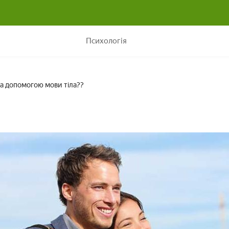
Як зачарувати чоловіка за допомогою мови тіла??
Психологія
за допомогою мови тіла??