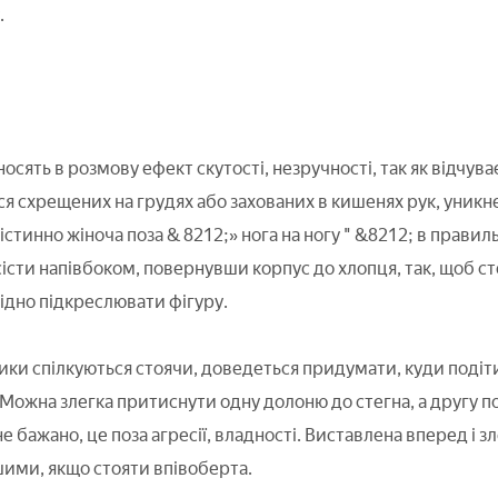
.
осять в розмову ефект скутості, незручності, так як відчув
ся схрещених на грудях або захованих в кишенях рук, уникн
ь істинно жіноча поза & 8212;» нога на ногу " &8212; в прав
істи напівбоком, повернувши корпус до хлопця, так, щоб ст
гідно підкреслювати фігуру.
ки спілкуються стоячи, доведеться придумати, куди подіти
 Можна злегка притиснути одну долоню до стегна, а другу по
не бажано, це поза агресії, владності. Виставлена вперед і зле
ими, якщо стояти впівоберта.