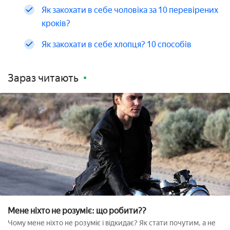
Як закохати в себе чоловіка за 10 перевірених
кроків?
Як закохати в себе хлопця? 10 способів
Зараз читають
Мене ніхто не розуміє: що робити??
Чому мене ніхто не розуміє і відкидає? Як стати почутим, а не