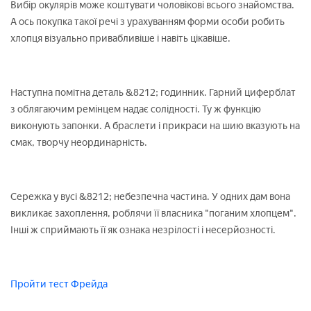
Вибір окулярів може коштувати чоловікові всього знайомства.
А ось покупка такої речі з урахуванням форми особи робить
хлопця візуально привабливіше і навіть цікавіше.
Наступна помітна деталь &8212; годинник. Гарний циферблат
з облягаючим ремінцем надає солідності. Ту ж функцію
виконують запонки. А браслети і прикраси на шию вказують на
смак, творчу неординарність.
Сережка у вусі &8212; небезпечна частина. У одних дам вона
викликає захоплення, роблячи її власника "поганим хлопцем".
Інші ж сприймають її як ознака незрілості і несерйозності.
Пройти тест Фрейда