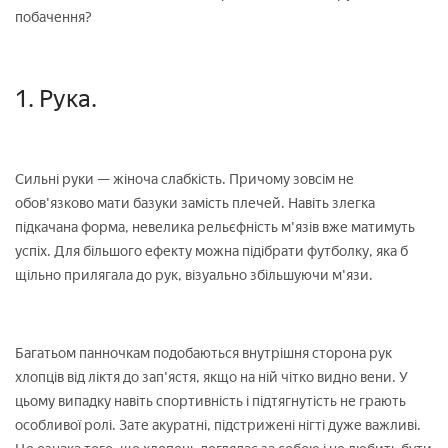
побачення?
1. Рука.
Сильні руки — жіноча слабкість. Причому зовсім не
обов'язково мати базуки замість плечей. Навіть злегка
підкачана форма, невелика рельєфність м'язів вже матимуть
успіх. Для більшого ефекту можна підібрати футболку, яка б
щільно прилягала до рук, візуально збільшуючи м'язи.
Багатьом панночкам подобаються внутрішня сторона рук
хлопців від ліктя до зап'ястя, якщо на ній чітко видно вени. У
цьому випадку навіть спортивність і підтягнутість не грають
особливої ролі. Зате акуратні, підстрижені нігті дуже важливі.