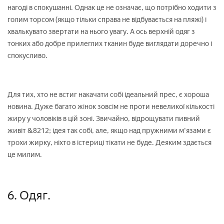
нагоді в спокушанні. Однак це не означає, що потрібно ходити з
голим торсом (якщо тільки справа не відбувається на пляжі) і
хвалькувато звертати на нього увагу. А ось верхній одяг з
тонких або добре прилеглих тканин буде виглядати доречно і
спокусливо.
Для тих, хто не встиг накачати собі ідеальний прес, є хороша
новина. Дуже багато жінок зовсім не проти невеликої кількості
жиру у чоловіків в цій зоні. Звичайно, відрощувати пивний
живіт &8212; ідея так собі, але, якщо над пружними м'язами є
трохи жирку, ніхто в істериці тікати не буде. Деяким здається
це милим.
6. Одяг.