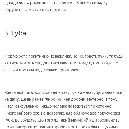
підійде довга рослинність на обличчі. В цьому випадку
виручить та ж акуратна щетина.
3. Губа.
Форма рота практично не важлива. Тонкі, товсті, пухкі, та будь-
які губи можуть сподобатися дівчатам. Тому тут мова йде не
стільки про сам вид, скільки про міміку.
Жінки люблять, коли хлопець закушує нижню губу, дивлячись
на даму. Це виражає глибокий непідробний інтерес, в тому
числі сексуальний. Якщо чоловік поводиться пристойно,
нічого зайвого собі не дозволяє, але облизує або покусує свої
губи, це збуджує. До того ж, такий мімічний хід забезпечить
приплив крові до тканин і зробить рот трохи більш пухким і