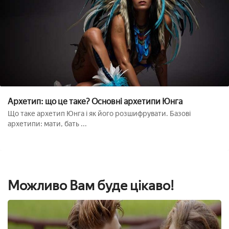
Архетип: що це таке? Основні архетипи Юнга
Що таке архетип Юнга і як його розшифрувати. Базові
архетипи: мати, бать ...
Можливо Вам буде цікаво!