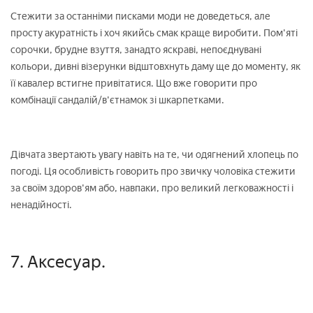
Стежити за останніми писками моди не доведеться, але
просту акуратність і хоч якийсь смак краще виробити. Пом'яті
сорочки, брудне взуття, занадто яскраві, непоєднувані
кольори, дивні візерунки відштовхнуть даму ще до моменту, як
її кавалер встигне привітатися. Що вже говорити про
комбінації сандалій/в'єтнамок зі шкарпетками.
Дівчата звертають увагу навіть на те, чи одягнений хлопець по
погоді. Ця особливість говорить про звичку чоловіка стежити
за своїм здоров'ям або, навпаки, про великий легковажності і
ненадійності.
7. Аксесуар.