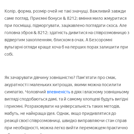
Колір, форма, розмір очей не такі значущі. Важливий завжди
саме погляд. Приємні бонуси & 8212; вміння мило жмуритися
при посмішці, підморгувати, зацікавлено поглядати скоса. Але
головна зброя & 8212; здатність дивитися на співрозмовницю з
відвертим захопленням, блиском в очах. А Безсоромні
вульгарні огляди краще хоча б на перших порах залишити при
собі.
Як зачарувати дівчину зовнішністю? Пам'ятати про смак,
акуратності і маленьких хитрощах, якими можна посилити
симпатію. Чоловічий
впевненість
в діях і власному зовнішньому
вигляді сподобаються дамі, та й самому хлопцеві будуть вигідні
і приємні. Розраховувати на універсальність таких методів,
мабуть, не найкраща ідея. Однак, якщо придивлятися до
реакції своєї співрозмовниці, швидко виправляючи стан справ
при необхідності, можна легко вийти переможцем практично