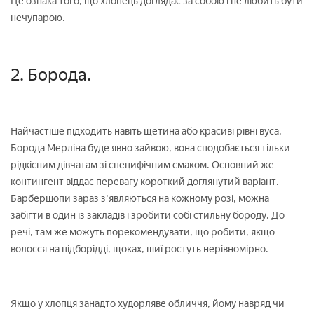
Це ознака того, що хлопець доглядає за собою і не любить бути
нечупарою.
2. Борода.
Найчастіше підходить навіть щетина або красиві рівні вуса.
Борода Мерліна буде явно зайвою, вона сподобається тільки
рідкісним дівчатам зі специфічним смаком. Основний же
контингент віддає перевагу короткий доглянутий варіант.
Барбершопи зараз з'являються на кожному розі, можна
забігти в один із закладів і зробити собі стильну бороду. До
речі, там же можуть порекомендувати, що робити, якщо
волосся на підборідді, щоках, шиї ростуть нерівномірно.
Якщо у хлопця занадто худорляве обличчя, йому навряд чи