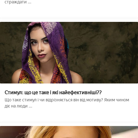
страждати ...
Стимул: що це таке і які найефективніші??
Що таке стимул і чи відрізняється він від мотиву? Яким чином
діє на люди ...