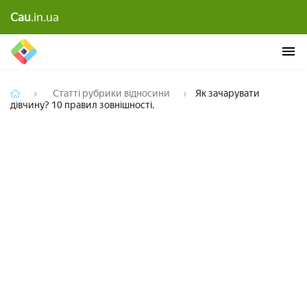
Cau
.in.ua
Як зачарувати дівчину? 10 правил зовнішності.
Статті рубрики відносини
Як зачарувати
дівчину? 10 правил зовнішності.