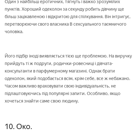
Один з найбільш еротичних, тягнуть і важко зрозумілих
пунктів. Хороший одеколон за секунду робить дівчину ще
більш зацікавленою і відкритою для спілкування. Він інтригує,
перетворюючи свого власника В сексуального таємничого
чоловіка.
Його підбір іноді виявляється тією ще проблемою. На виручку
прийдуть ті ж подруги, родички-ровесниці і дівчата-
консультанти в парфумерному магазині. Однак брати
одеколон, який подобається всім, крім себе, все ж небажано.
Часом важливо враховувати свою індивідуальність, не
підлаштовуючись під популярні запити. Особливо, якщо
хочеться знайти саме свою людину.
10. Око.