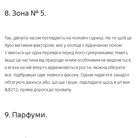
8. Зона № 5.
Так, дівчата часом поглядають на чоловічі сідниці. Не те щоб це
було вагомим фактором, але у хлопця з підкачаною попою
з'явиться ще одна перевага перед його суперниками. Навіть
якщо ця частина від природи нічим особливим не виділяється,
а м'язи на ній вперто відмовляються рости, можна обіграти
все, підібравши одяг певного фасону. Однак надягати занадто
обтягуючі джинси або, що ще гірше, підкладати щось в штани
&8212; пряма дорога до провалу.
9. Парфуми.