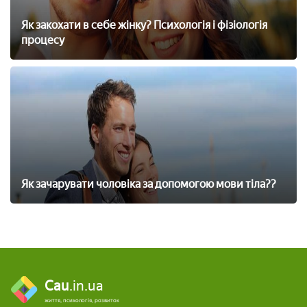
Як закохати в себе жінку? Психологія і фізіологія
процесу
Як зачарувати чоловіка за допомогою мови тіла??
Cau
.in.ua
життя, психологія, розвиток