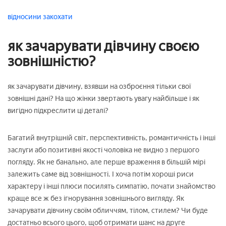
відносини
закохати
як зачарувати дівчину своєю
зовнішністю?
як зачарувати дівчину, взявши на озброєння тільки свої
зовнішні дані? На що жінки звертають увагу найбільше і як
вигідно підкреслити ці деталі?
Багатий внутрішній світ, перспективність, романтичність і інші
заслуги або позитивні якості чоловіка не видно з першого
погляду. Як не банально, але перше враження в більшій мірі
залежить саме від зовнішності. І хоча потім хороші риси
характеру і інші плюси посилять симпатію, почати знайомство
краще все ж без ігнорування зовнішнього вигляду. Як
зачарувати дівчину своїм обличчям, тілом, стилем? Чи буде
достатньо всього цього, щоб отримати шанс на друге