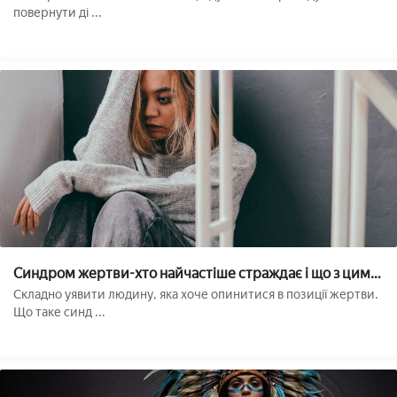
повернути ді ...
Синдром жертви-хто найчастіше страждає і що з цим
робити??
Складно уявити людину, яка хоче опинитися в позиції жертви.
Що таке синд ...