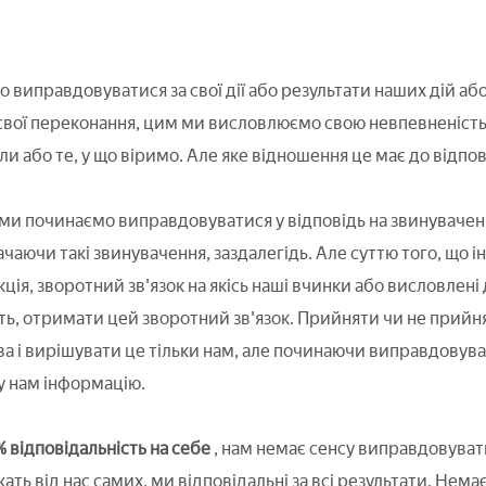
 виправдовуватися за свої дії або результати наших дій або
 свої переконання, цим ми висловлюємо свою невпевненість 
и або те, у що віримо. Але яке відношення це має до відпов
 ми починаємо виправдовуватися у відповідь на звинуваченн
чаючи такі звинувачення, заздалегідь. Але суттю того, що 
кція, зворотний зв'язок на якісь наші вчинки або висловлені
ть, отримати цей зворотний зв'язок. Прийняти чи не прийн
ва і вирішувати це тільки нам, але починаючи виправдовув
у нам інформацію.
відповідальність на себе
, нам немає сенсу виправдовуватис
ть від нас самих, ми відповідальні за всі результати. Нем