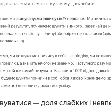
о щось станеться і немає сенсу самому щось робити.
 коли ми
звинувачуємо інших у своїх невдачах
. Ми не чекаєм
ний результат, починаємо шукати винного. І зазвичай це не
овідальність на іншу людину) або «зірки так склалися» (знім
 не залежало).
мо, ми не шукаємо причину в собі, в своїх діях, ми не вине
помилки, а значить нічого і не змінимо. Наступного разу ми
ємо той же самий результат. Взявши ж 100% відповідальніс
 будемо шукати причини в собі, обов'язково їх знайдемо, зр
саме це і дозволить домогтися успіху.
уватися — доля слабких і невпе