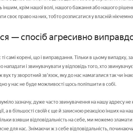
ь іншим, крім нашої волі, нашого бажання або нашого рішенн
ти своє право на них, тобто розписатися у власній нікчемно
я — спосіб агресивно виправдо
 ті самі корені, що і виправдання. Тільки в цьому випадку, 
 нападати і звинувачувати у відповідь того, хто звинувачує
вух ту зворотний зв'язок, яку до нас намагалися так чи іна
дно у нас не буде можливості щось поліпшити в собі.
уміло зазначу, дуже часто звинувачення на нашу адресу не н
ї, а в більшості своїй є ще й захисною реакцією інших на н
тільки взявши відповідальність на себе, ми можемо зламати 
сне для нас. Знімаючи ж з себе відповідальність, починаюч