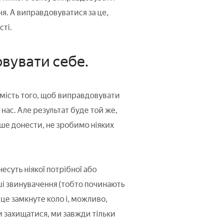
я. А виправдовуватися за це,
сті.
вувати себе.
замість того, щоб виправдовувати
 нас. Але результат буде той же,
кше донести, не зробимо ніяких
есуть ніякої потрібної або
аші звинувачення (тобто починають
це замкнуте коло і, можливо,
и захищатися, ми завжди тільки