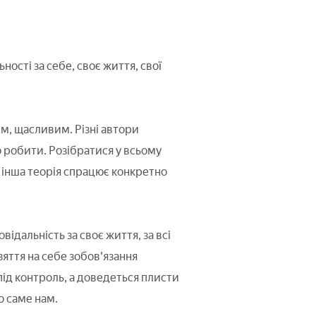
ості за себе, своє життя, свої
ним, щасливим. Різні автори
о робити. Розібратися у всьому
 інша теорія спрацює конкретно
овідальність за своє життя, за всі
зяття на себе зобов'язання
під контроль, а доведеться плисти
о саме нам.