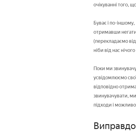
очікуванні того, щ
Буває і по-іншому,
отримавши негатив
(перекладаємо відп
ніби від нас нічого
Поки ми звинувачує
усвідомлюємо свої 
відповідно отрима
звинувачувати, ми
підходи і можливо 
Виправдов