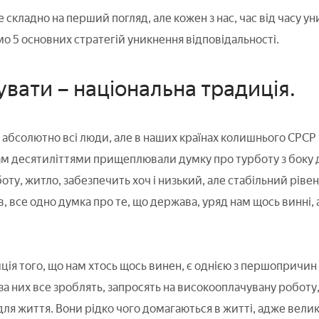
 складно на перший погляд, але кожен з нас, час від часу ун
о 5 основних стратегій уникнення відповідальності.
вати – національна традиція.
 абсолютно всі люди, але в наших країнах колишнього СРСР
нам десятиліттями прищеплювали думку про турботу з боку
ту, житло, забезпечить хоч і низький, але стабільний рівен
в, все одно думка про те, що держава, уряд нам щось винні, а
ція того, що нам хтось щось винен, є однією з першопричин 
за них все зроблять, запросять на високооплачувану роботу
ля життя. Вони рідко чого домагаються в житті, адже велика