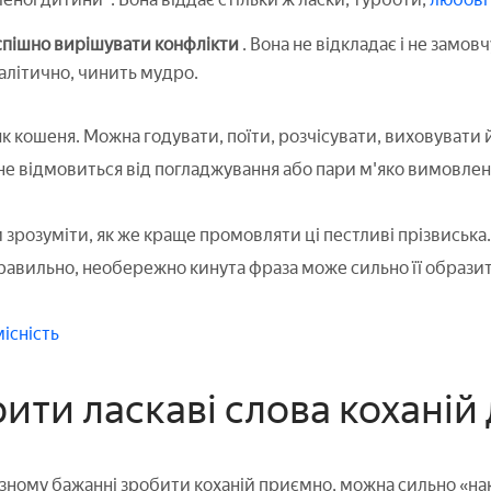
успішно вирішувати конфлікти
. Вона не відкладає і не замов
алітично, чинить мудро.
як кошеня. Можна годувати, поїти, розчісувати, виховувати 
е відмовиться від погладжування або пари м'яко вимовлених
 зрозуміти, як же краще промовляти ці пестливі прізвиська
равильно, необережно кинута фраза може сильно її образит
існість
ити ласкаві слова коханій 
зному бажанні зробити коханій приємно, можна сильно «нак