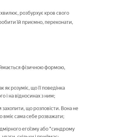
, хвилює, розбурхує кров свого
зробити їй приємно, переконати,
 займається фізичною формою,
к як розуміє, що її поведінка
о і на відносинах з ним;
м захопити, що розповісти. Вона не
о вміє сама себе розважати;
адмірного егоїзму або "синдрому
, уваги, скільки і приймає;