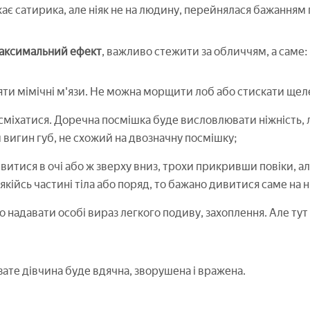
ає сатирика, але ніяк не на людину, перейнялася бажанням 
аксимальний ефект
, важливо стежити за обличчям, а саме:
ти мімічні м'язи. Не можна морщити лоб або стискати щел
сміхатися. Доречна посмішка буде висловлювати ніжність, ла
 вигин губ, не схожий на двозначну посмішку;
итися в очі або ж зверху вниз, трохи прикривши повіки, а
якійсь частині тіла або поряд, то бажано дивитися саме на н
 надавати особі вираз легкого подиву, захоплення. Але ту
зате дівчина буде вдячна, зворушена і вражена.