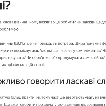
і?
ві слова дівчині і чому важливо це робити? Чи завжди це 
проблемою.
дівчини &8212; це не примха, а її потреба. Щира приємна ф
мусить посміхнутися. Але які ще плюси є у компліментів? Я
ристовувати? Чи обов'язково їх придумувати самостійно? Ві
их прізвиськ в цій статті.
жливо говорити ласкаві сл
натурі більш практичні, тому частіше звертають увагу на вч
ів. Що вже говорити про дівчат. І хоча сміливі дії, зовнішня