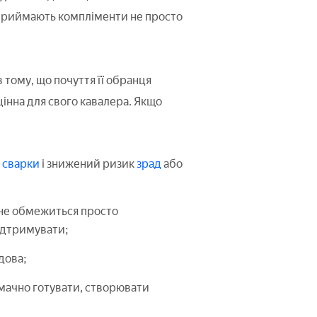
сприймають компліменти не просто
 тому, що почуття її обранця
цінна для свого кавалера. Якщо
е
сварки
і знижений ризик
зрад
або
 не обмежиться просто
ідтримувати;
дова;
смачно готувати, створювати