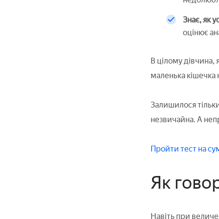
Знає, як 
оцінює ан
В цілому дівчина, 
маленька кішечка н
Залишилося тільки
незвичайна. А неп
Пройти тест на сум
Як говор
Навіть при величе