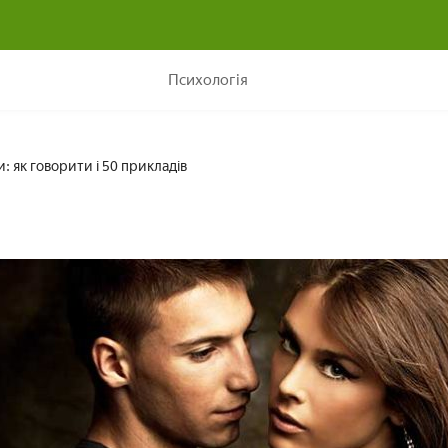
Ласкаві слова для дівчини: як говорити і 50 прикладів
Психологія
и: як говорити і 50 прикладів