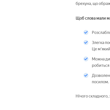
брехуна, що ображ
Щоб слова мали м
Розслабля
Злегка по
Це м'який
Можна див
робиться 
Дозволено
посилом.
Нічого складного, 