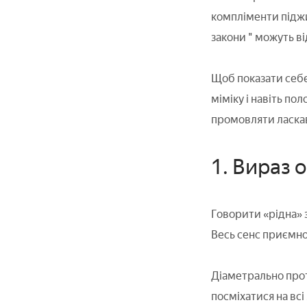
компліменти піджи
закони " можуть ві
Щоб показати себе 
міміку і навіть по
промовляти ласкав
1. Вираз 
Говорити «рідна» 
Весь сенс приємно
Діаметрально прот
посміхатися на всі