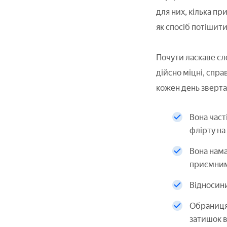
для них, кілька п
як спосіб потішит
Почути ласкаве сл
дійсно міцні, спра
кожен день зверта
Вона част
флірту на
Вона нама
приємним
Відносини
Обраниця 
затишок в