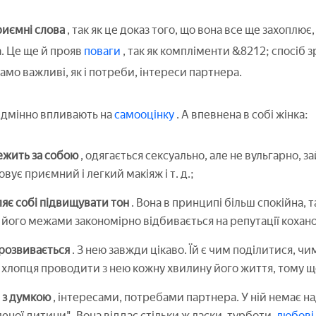
риємні слова
, так як це доказ того, що вона все ще захоплює
. Це ще й прояв
поваги
, так як компліменти &8212; спосіб 
само важливі, як і потреби, інтереси партнера.
відмінно впливають на
самооцінку
. А впевнена в собі жінка:
ежить за собою
, одягається сексуально, але не вульгарно,
вує приємний і легкий макіяж і т. д.;
яє собі підвищувати тон
. Вона в принципі більш спокійна, та
а його межами закономірно відбивається на репутації коханог
розвивається
. З нею завжди цікаво. Їй є чим поділитися, чи
 хлопця проводити з нею кожну хвилину його життя, тому щ
 з думкою
, інтересами, потребами партнера. У ній немає н
ної дитини". Вона віддає стільки ж ласки, турботи,
любові