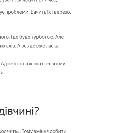
чує проблеми. Бачить їх тверезо,
його. І це буде турботою. Але
 слів. А ось це вже ласка.
. Адже кожна жінка по-своєму
и.
дівчині?
осячіть». Тому вміння робити