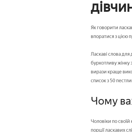
дівчин
Як говорити ласка
впоратися з цією 
Ласкаві слова для 
буркотливу жінку з
вирази краще вико
список з 50 пестлив
Чому ва
Чоловіки по своїй 
порції ласкавих сл