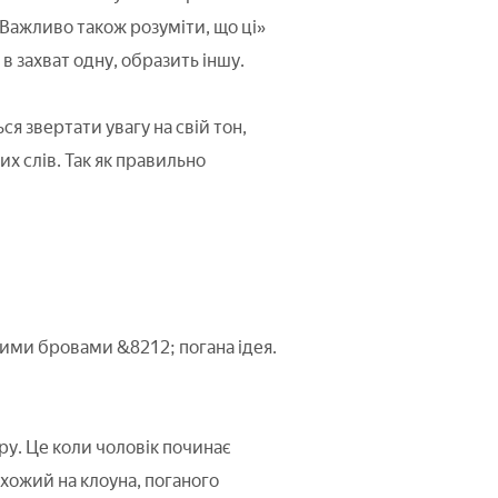
Важливо також розуміти, що ці»
 в захват одну, образить іншу.
я звертати увагу на свій тон,
х слів. Так як правильно
ими бровами &8212; погана ідея.
у. Це коли чоловік починає
 схожий на клоуна, поганого