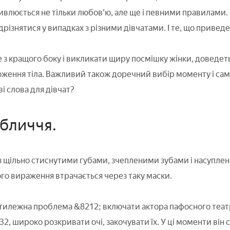
влюється не тільки любов'ю, але ще і певними правилами. 
дрізнятися у випадках з різними дівчатами. І те, що приведе
з кращого боку і викликати щиру посмішку жінки, доведетьс
ложення тіла. Важливий також доречний вибір моменту і сами
і слова для дівчат?
обличчя.
з щільно стиснутими губами, зчепленими зубами і насуплен
го вираження втрачається через таку маски.
илежна проблема &8212; включати актора пафосного театр
 32, широко розкривати очі, закочувати їх. У ці моменти він