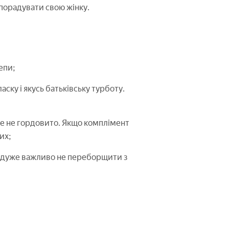
порадувати свою жінку.
епи;
ску і якусь батьківську турботу.
ле не гордовито. Якщо комплімент
их;
т дуже важливо не переборщити з