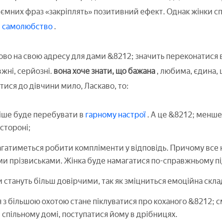
риємних фраз «закріплять» позитивний ефект. Однак жінки 
и
самолюбство
.
ово на свою адресу для дами &8212; значить переконатися в
вжні, серйозні.
вона хоче знати, що бажана
, любима, єдина, 
тися до дівчини мило, Ласкаво, то:
іше буде перебувати в
гарному настрої
. А це &8212; менш
 стороні;
гатиметься робити компліменти у відповідь. Причому все
и прізвиськами. Жінка буде намагатися по-справжньому п
 стануть більш довірчими, так як зміцниться емоційна скла
з більшою охотою стане піклуватися про коханого &8212; 
 спільному домі, поступатися йому в дрібницях.