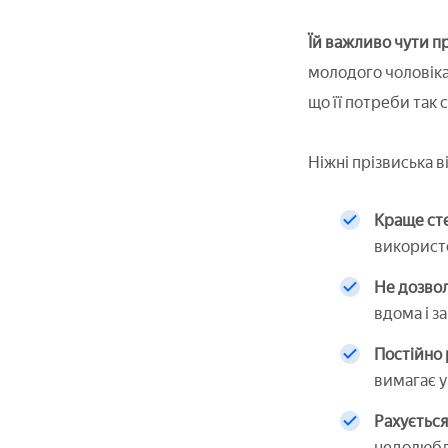
Їй важливо чути п
молодого чоловіка
що її потреби так 
Ніжні прізвиська 
Краще ст
використо
Не дозвол
вдома і з
Постійно 
вимагає у
Рахується
недолюбле