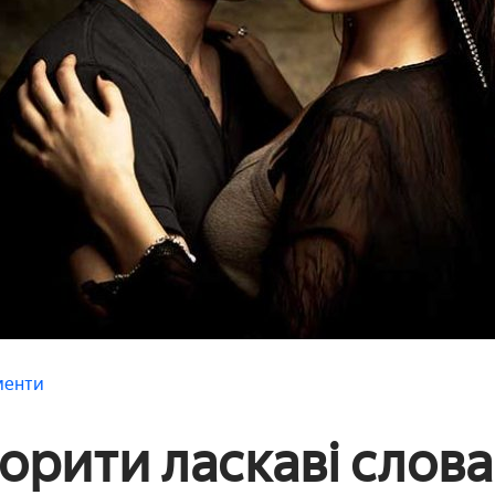
менти
орити ласкаві слова