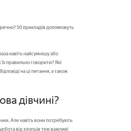
доречно? 50 прикладів допоможуть
раза навіть найсумнішу або
к їх правильно говорити? Які
дповіді на ці питання, а також
ова дівчині?
инки. Але навіть вони потребують
 турбота від хлопців теж важливі