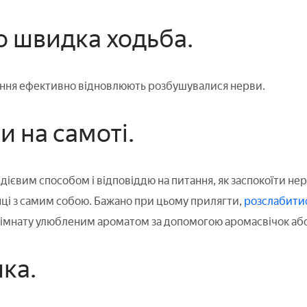
бо швидка ходьба.
ення ефективно відновлюють розбушувалися нерви.
и на самоті.
ієвим способом і відповіддю на питання, як заспокоїти нер
ці з самим собою. Бажано при цьому прилягти,
розслабити
кімнату улюбленим ароматом за допомогою аромасвічок або
ка.