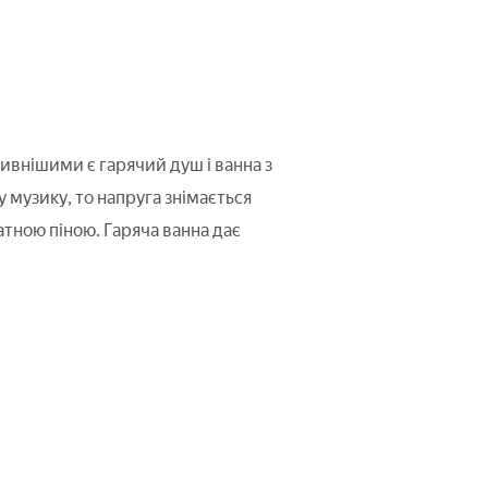
внішими є гарячий душ і ванна з
музику, то напруга знімається
тною піною. Гаряча ванна дає