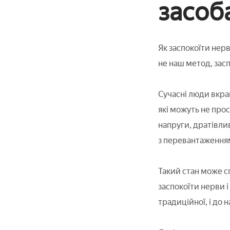
засоб
Як заспокоїти нерв
не наш метод, зас
Сучасні люди вкра
які можуть не прос
напруги, дратівли
з перевантаження
Такий стан може с
заспокоїти нерви і
традиційної, і до 