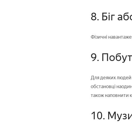
8. Біг а
Фізичні навантаж
9. Побут
Для деяких людей д
обстановці наодин
також наповнити 
10. Музи