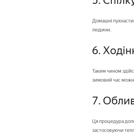
5. Спіл
Домашні пухнастик
людини.
6. Ході
Таким чином здійсн
зимовий час можна 
7. Обли
Ця процедура доп
застосовуючи тепл