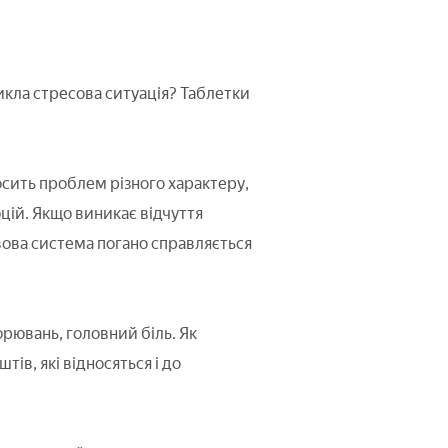
никла стресова ситуація? Таблетки
осить проблем різного характеру,
оцій. Якщо виникає відчуття
рвова система погано справляється
рювань, головний біль. Як
ів, які відносяться і до