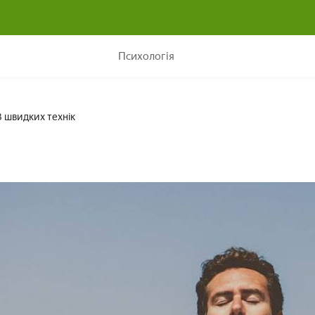
Як заспокоїти нерви? 13 швидких технік
Психологія
3 швидких технік