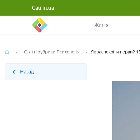
Cau
.in.ua
Назад
Життя
Статті рубрики Психологія
Як заспокоїти нерви? 1
Назад