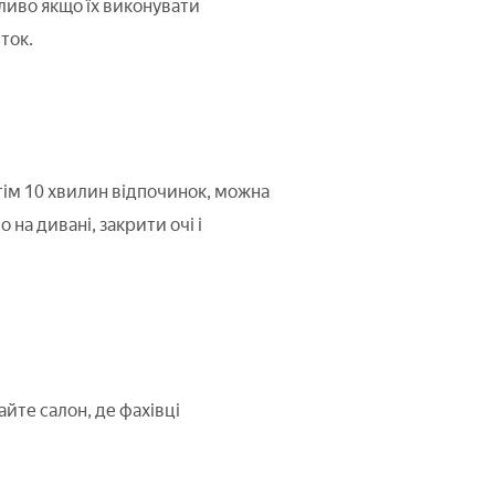
ливо якщо їх виконувати
ток.
отім 10 хвилин відпочинок, можна
на дивані, закрити очі і
дайте салон, де фахівці