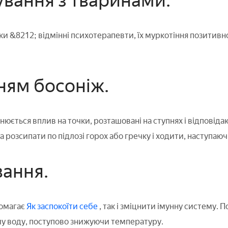
кування з тваринами.
и &8212; відмінні психотерапевти, їх муркотіння позитивн
нням босоніж.
юється вплив на точки, розташовані на ступнях і відповідаю
розсипати по підлозі горох або гречку і ходити, наступаюч
вання.
омагає
Як заспокоїти себе
, так і зміцнити імунну систему. 
у воду, поступово знижуючи температуру.