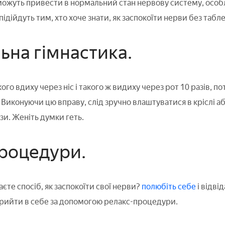
ожуть привести в нормальний стан нервову систему, особ
ідійдуть тим, хто хоче знати, як заспокоїти нерви без табле
ьна гімнастика.
го вдиху через ніс і такого ж видиху через рот 10 разів, п
Виконуючи цю вправу, слід зручно влаштуватися в кріслі або 
зи. Женіть думки геть.
процедури.
аєте спосіб, як заспокоїти свої нерви?
полюбіть себе
і відві
рийти в себе за допомогою релакс-процедури.