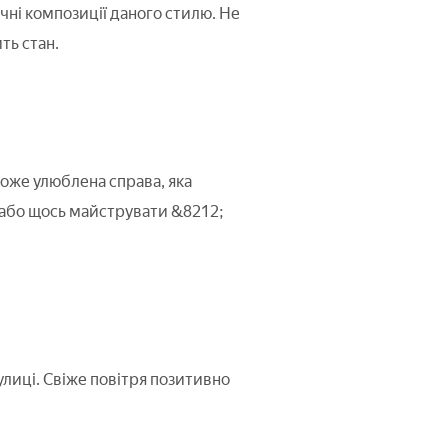
ні композиції даного стилю. Не
ть стан.
оже улюблена справа, яка
 або щось майструвати &8212;
лиці. Свіже повітря позитивно