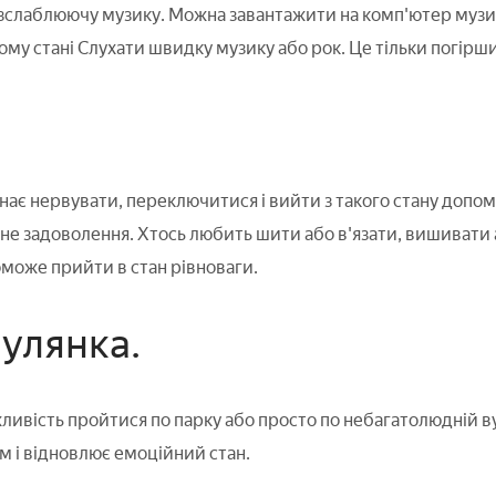
озслаблюючу музику. Можна завантажити на комп'ютер музич
му стані Слухати швидку музику або рок. Це тільки погірши
.
ає нервувати, переключитися і вийти з такого стану допом
е задоволення. Хтось любить шити або в'язати, вишивати
може прийти в стан рівноваги.
гулянка.
ливість пройтися по парку або просто по небагатолюдній ву
м і відновлює емоційний стан.