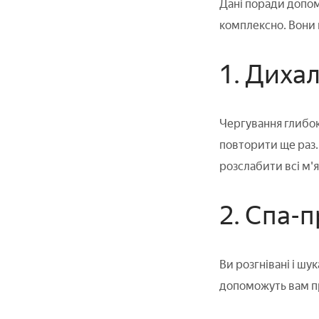
Дані поради допом
комплексно. Вони п
1. Дихал
Чергування глибоко
повторити ще раз. 
розслабити всі м'я
2. Спа-
Ви розгнівані і шук
допоможуть вам п