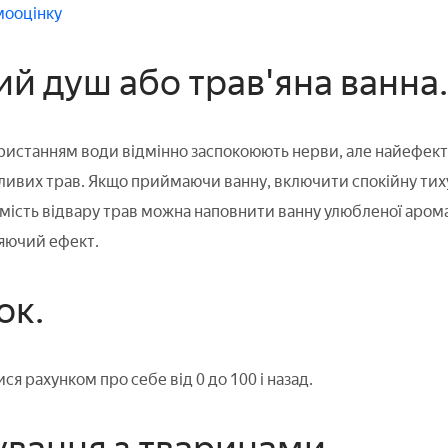
мооцінку
ий душ або трав'яна ванна.
истанням води відмінно заспокоюють нерви, але найефекти
ливих трав. Якщо приймаючи ванну, включити спокійну тиху 
мість відвару трав можна наповнити ванну улюбленої арома
яючий ефект.
ок.
я рахунком про себе від 0 до 100 і назад.