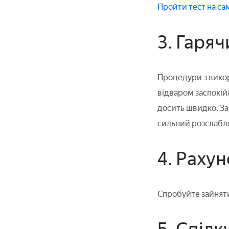
Пройти тест на са
3. Гаряч
Процедури з викор
відваром заспокій
досить швидко. За
сильний розслабл
4. Рахун
Спробуйте зайнятис