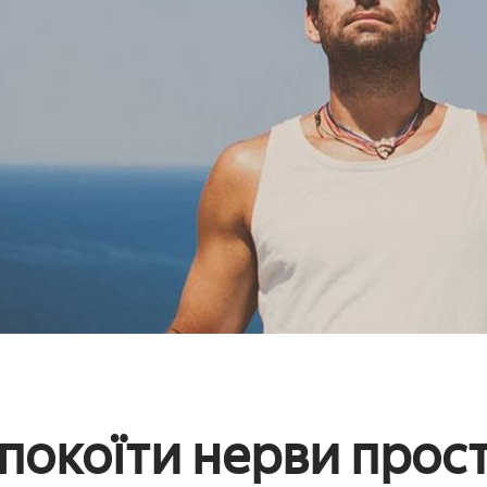
спокоїти нерви прос