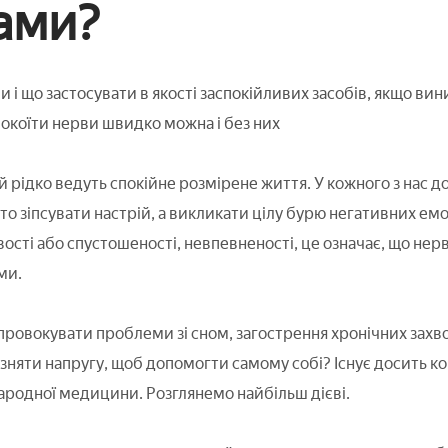
ами?
и і що застосувати в якості заспокійливих засобів, якщо ви
покоїти нерви швидко можна і без них
й рідко ведуть спокійне розмірене життя. У кожного з нас д
то зіпсувати настрій, а викликати цілу бурю негативних ем
вості або спустошеності, невпевненості, це означає, що не
ми.
провокувати проблеми зі сном, загострення хронічних захво
 зняти напругу, щоб допомогти самому собі? Існує досить кошт
народної медицини. Розглянемо найбільш дієві.