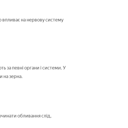
о впливає на нервову систему
ть за певні органи і системи. У
и на зерна.
Починати обливання слід,