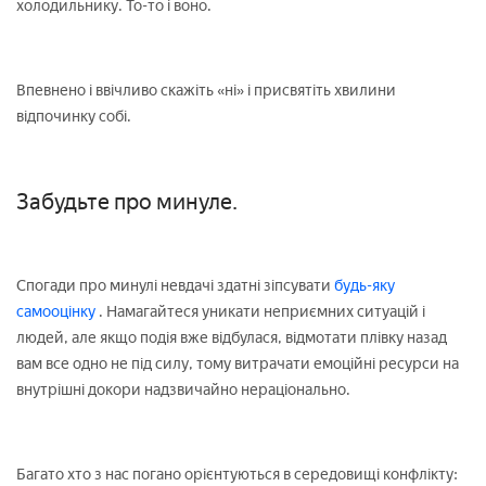
холодильнику. То-то і воно.
Впевнено і ввічливо скажіть «ні» і присвятіть хвилини
відпочинку собі.
Забудьте про минуле.
Спогади про минулі невдачі здатні зіпсувати
будь-яку
самооцінку
. Намагайтеся уникати неприємних ситуацій і
людей, але якщо подія вже відбулася, відмотати плівку назад
вам все одно не під силу, тому витрачати емоційні ресурси на
внутрішні докори надзвичайно нераціонально.
Багато хто з нас погано орієнтуються в середовищі конфлікту: