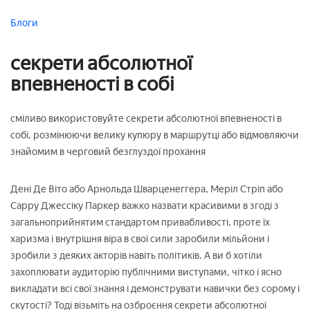
Блоги
секрети абсолютної
впевненості в собі
сміливо використовуйте секрети абсолютної впевненості в
собі, розмінюючи велику купюру в маршрутці або відмовляючи
знайомим в черговий безглуздої прохання
Дені Де Віто або Арнольда Шварценеггера, Меріл Стріп або
Сарру Джессіку Паркер важко назвати красивими в згоді з
загальноприйнятим стандартом привабливості, проте їх
харизма і внутрішня віра в свої сили заробили мільйони і
зробили з деяких акторів навіть політиків. А ви б хотіли
захоплювати аудиторію публічними виступами, чітко і ясно
викладати всі свої знання і демонструвати навички без сорому і
скутості? Тоді візьміть на озброєння секрети абсолютної