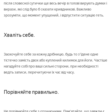
після словесної сутички ще весь вечір в голові вирують думки і
вирази, які слід було б сказати кривдникові. Важливо
зрозуміти, що момент упущений, і відпустити ситуацію геть.
Хваліть себе.
Заохочуйте себе за кожну дрібницю, будь то з'їдене одне
тістечко замість двох або куплений килимок для йоги. Частіше
нагадуйте собі про ваші сильні сторони, при необхідності
ведіть записи, перечитуючи їх час від часу.
Порівняйте правильно.
Не порівнюйте себе з оточуючими. Пам'ятайте, що завжди є