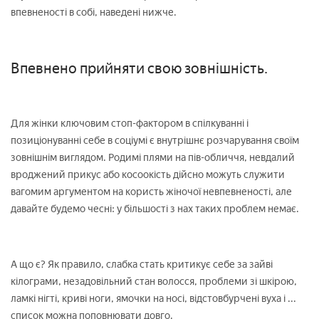
впевненості в собі, наведені нижче.
Впевнено прийняти свою зовнішність.
Для жінки ключовим стоп-фактором в спілкуванні і
позиціонуванні себе в соціумі є внутрішнє розчарування своїм
зовнішнім виглядом. Родимі плями на пів-обличчя, невдалий
вроджений прикус або косоокість дійсно можуть служити
вагомим аргументом на користь жіночої невпевненості, але
давайте будемо чесні: у більшості з нах таких проблем немає.
А що є? Як правило, слабка стать критикує себе за зайві
кілограми, незадовільний стан волосся, проблеми зі шкірою,
ламкі нігті, криві ноги, ямочки на носі, відстовбурчені вуха і ...
список можна поповнювати довго.