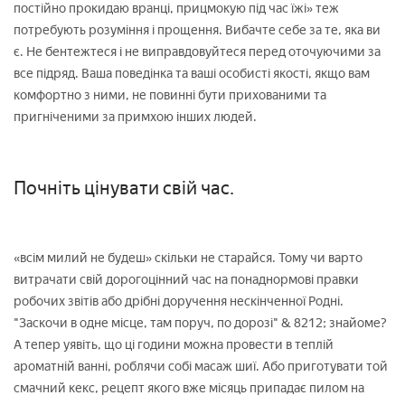
постійно прокидаю вранці, прицмокую під час їжі» теж
потребують розуміння і прощення. Вибачте себе за те, яка ви
є. Не бентежтеся і не виправдовуйтеся перед оточуючими за
все підряд. Ваша поведінка та ваші особисті якості, якщо вам
комфортно з ними, не повинні бути прихованими та
пригніченими за примхою інших людей.
Почніть цінувати свій час.
«всім милий не будеш» скільки не старайся. Тому чи варто
витрачати свій дорогоцінний час на понаднормові правки
робочих звітів або дрібні доручення нескінченної Родні.
"Заскочи в одне місце, там поруч, по дорозі" & 8212; знайоме?
А тепер уявіть, що ці години можна провести в теплій
ароматній ванні, роблячи собі масаж шиї. Або приготувати той
смачний кекс, рецепт якого вже місяць припадає пилом на