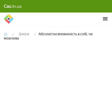
Cau
.in.ua
Абсолютна впевненість в собі, чи можлива
Блоги
Абсолютна впевненість в собі, чи
можлива