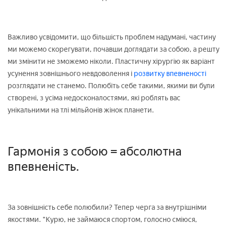
Важливо усвідомити, що більшість проблем надумані, частину
ми можемо скорегувати, почавши доглядати за собою, а решту
ми змінити не зможемо ніколи. Пластичну хірургію як варіант
усунення зовнішнього невдоволення і
розвитку впевненості
розглядати не станемо. Полюбіть себе такими, якими ви були
створені, з усіма недосконалостями, які роблять вас
унікальними на тлі мільйонів жінок планети.
Гармонія з собою = абсолютна
впевненість.
За зовнішність себе полюбили? Тепер черга за внутрішніми
якостями. "Курю, не займаюся спортом, голосно сміюся,