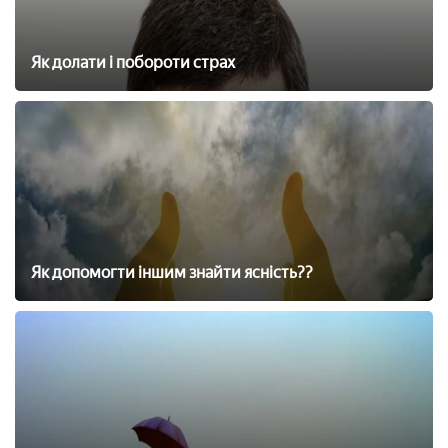
Як долати і побороти страх
Як допомогти іншим знайти ясність??