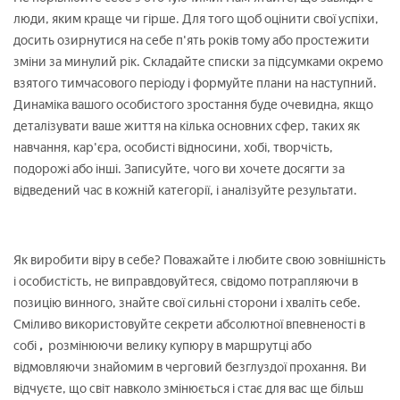
люди, яким краще чи гірше. Для того щоб оцінити свої успіхи,
досить озирнутися на себе п'ять років тому або простежити
зміни за минулий рік. Складайте списки за підсумками окремо
взятого тимчасового періоду і формуйте плани на наступний.
Динаміка вашого особистого зростання буде очевидна, якщо
деталізувати ваше життя на кілька основних сфер, таких як
навчання, кар'єра, особисті відносини, хобі, творчість,
подорожі або інші. Записуйте, чого ви хочете досягти за
відведений час в кожній категорії, і аналізуйте результати.
Як виробити віру в себе? Поважайте і любите свою зовнішність
і особистість, не виправдовуйтеся, свідомо потрапляючи в
позицію винного, знайте свої сильні сторони і хваліть себе.
Сміливо використовуйте секрети абсолютної впевненості в
собі
,
розмінюючи велику купюру в маршрутці або
відмовляючи знайомим в черговий безглуздої прохання. Ви
відчуєте, що світ навколо змінюється і стає для вас ще більш