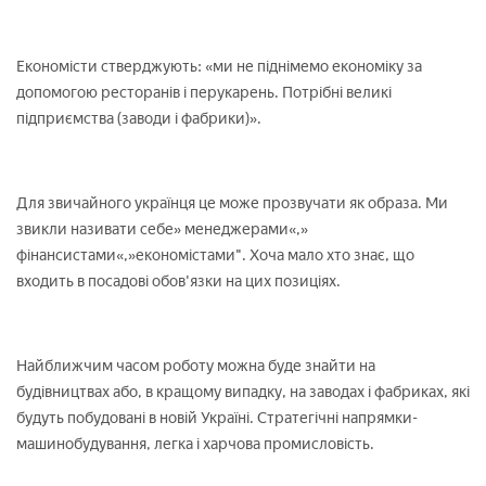
Економісти стверджують: «ми не піднімемо економіку за
допомогою ресторанів і перукарень. Потрібні великі
підприємства (заводи і фабрики)».
Для звичайного українця це може прозвучати як образа. Ми
звикли називати себе» менеджерами«,»
фінансистами«,»економістами". Хоча мало хто знає, що
входить в посадові обов'язки на цих позиціях.
Найближчим часом роботу можна буде знайти на
будівництвах або, в кращому випадку, на заводах і фабриках, які
будуть побудовані в новій Україні. Стратегічні напрямки-
машинобудування, легка і харчова промисловість.