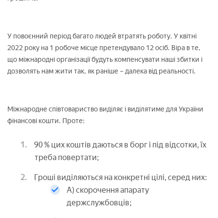
У повоєнний період багато людей втратять роботу. У квітні
2022 року на 1 робоче місце претендувало 12 осіб. Віра в те,
що міжнародні організації будуть компенсувати наші збитки і
дозволять нам жити так, як раніше – далека від реальності.
Міжнародне співтовариство виділяє і виділятиме для України
фінансові кошти. Проте:
90 % цих коштів даються в борг і під відсотки, їх
треба повертати;
Гроші виділяються на конкретні цілі, серед них:
А) скорочення апарату
держслужбовців;