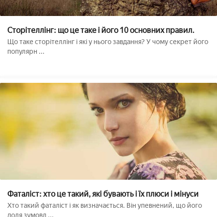
Сторітеллінг: що це таке і його 10 основних правил.
Що таке сторітеллінг і які у нього завдання? У чому секрет його
популярн ...
Фаталіст: хто це такий, які бувають і їх плюси і мінуси
Хто такий фаталіст і як визначається. Він упевнений, що його
доля зумовл ...