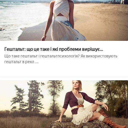
Гештальт: що це таке і які проблеми вирішує
гештальтпсихологія??
Що таке гештальт і гештальтпсихологія? Як використовують
гештальт в рекл ...