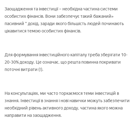
Заощадження та інвестиції – необхідна частина системи
особистих фінансів. Вони забезпечує такий бажаний»
пасивний " дохід, заради якого більшість людей починають
цікавитися темою особистих фінансів.
Для формування інвестиційного капіталу треба зберігати 10-
20-30% доходу. Це означає, що решта повинна покривати
поточні витрати (!).
На консультаціях, ми часто торкаємося теми інвестицій в
знання. Інвестиції в знання і нові навички можуть забезпечити
необхідний рівень активного доходу, частина якого можна
направити на заощадження.