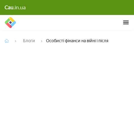
Cau
.in.ua
Особисті фінанси на війні і після
Блоги
Особисті фінанси на війні і після