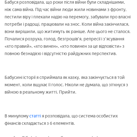
Бабуся розповідала, що роки після війни були складнішими,
ніж сама війна. Під час війни люди жили новинами з фронту,
пестили віру і плекали надію на перемогу, забували про власні
потреби і радощі, працювали на знос. Коли війна закінчилася,
вони вирішили, що житимуть як раніше. Але цього не сталося.
Почалися розруха, голод, безгрошів'я, репресії і з'ясування
«хто правий», «хто винен», «хто повинен за це відповісти» з
повною безнадією і відсутністю райдужних перспектив.
Бабусині історії я сприймала як казку, яка закінчується в той
момент, коли вщухає її голос. Ніколи не думала, що зіткнуся з
війною в реальному житті. Прийти.
В минулому
статті
я розповідала, що система особистих
фінансів складається з 6 елементів.