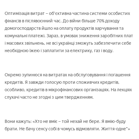
Оптимізація витрат – об'єктивна частина системи особистих
фінансів в післявоєнний час. До війни більше 70% доходу
домогосподарств йшло на оплату продуктів харчування та
комунальні платежі. Зараз, в умовах зниження заробітних плат
і масових звільнень, не всі українці зможуть забезпечити себе
необхідною їжею і заплатити за електрику, газ і воду.
Окремо зупинюся на витратах на обслуговування і погашення
кредитів. Я завжди голосую проти споживчих кредитів,
особливо, кредитів в мікрофінансових організаціях. На лекціях
слухачі часто не згодні з цим твердженням.
Вони кажуть: «Хто не вміє − той нехай не бере. Я вмію-буду
брати. Не бачу сенсу собі в чомусь відмовляти. Життя-одне"»