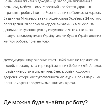
Збільшення активних доходів – це запорука виживання в
осяжному майбутньому. У воєнний час багато українців
втрачають роботу і житло. Частина з них виїжджає за кордон.
За даними Міністерства внутрішніх справ України, з 24 лютого
по 19 травня 2022 року за кордон виїхали 6,2 млн.осіб. За
даними опитування Центру Разумкова 79% тих, хто виїхав,
планують повернутися в Україну, але чи буде в Україні для них
житло і робота, поки не ясно.
Доходи українців різко знизяться. Найбільше це торкнеться
людей, що живуть на території активних бойових дій. А також
працівників органів управління, банків, освіти, охорони
здоров'я, сфери обслуговування та культури. Попит на ринку
праці на «офісні професії» зменшитися в рази.
Де можна буде знайти роботу?