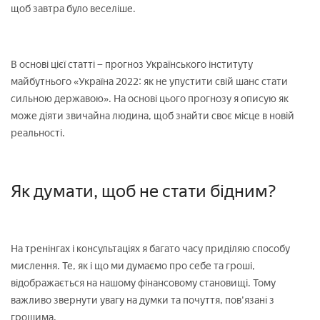
щоб завтра було веселіше.
В основі цієї статті − прогноз Українського інституту
майбутнього «Україна 2022: як не упустити свій шанс стати
сильною державою». На основі цього прогнозу я описую як
може діяти звичайна людина, щоб знайти своє місце в новій
реальності.
Як думати, щоб не стати бідним?
На тренінгах і консультаціях я багато часу приділяю способу
мислення. Те, як і що ми думаємо про себе та гроші,
відображається на нашому фінансовому становищі. Тому
важливо звернути увагу на думки та почуття, пов'язані з
грошима.