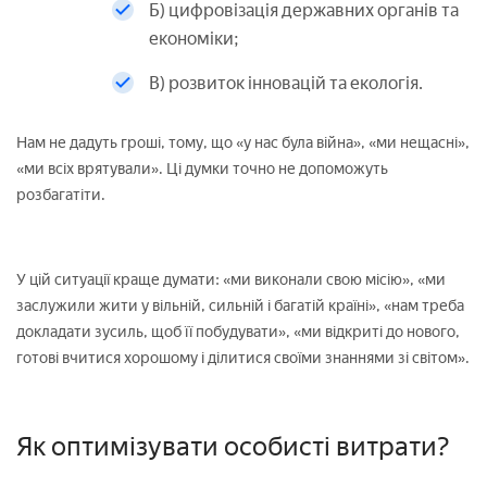
Б) цифровізація державних органів та
економіки;
В) розвиток інновацій та екологія.
Нам не дадуть гроші, тому, що «у нас була війна», «ми нещасні»,
«ми всіх врятували». Ці думки точно не допоможуть
розбагатіти.
У цій ситуації краще думати: «ми виконали свою місію», «ми
заслужили жити у вільній, сильній і багатій країні», «нам треба
докладати зусиль, щоб її побудувати», «ми відкриті до нового,
готові вчитися хорошому і ділитися своїми знаннями зі світом».
Як оптимізувати особисті витрати?