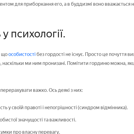
нтом для приборкання его, а в буддизмі воно вважається 
 у психології.
 що
особистості
без гордості не існує. Просто це почуття в
о, наскільки ми ним пронизані. Помітити гординю можна, я
 перерахувати важко. Ось деякі з них:
ть у своїй правоті і непогрішності (синдром відмінника).
обистої значущості та важливості.
думки про власну перевагу.