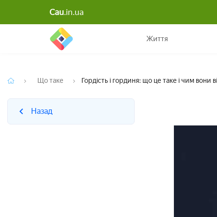
Cau
.in.ua
Назад
Життя
Що таке
Гордість і гординя: що це таке і чим вони 
Назад