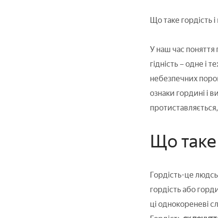
Що таке гордість і
У наш час поняття г
гідність – одне і 
небезпечних порок
ознаки гордині і в
протиставляється,
Що таке
Гордість-це людсь
гордість або горд
ці однокореневі с