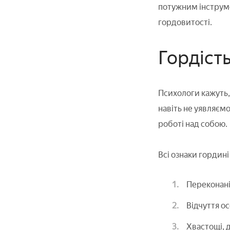
потужним інструме
гордовитості.
Гордість
Психологи кажуть,
навіть не уявляєм
роботі над собою.
Всі ознаки гордині
Переконаніс
Відчуття ос
Хвастощі, 