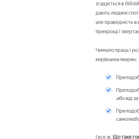
згадується в біблі
дають людині спот
але праведність в
прикрощі і зверта
Чимало праць і ро
керівники мирян:
Преподоб
Преподобн
або від з
Преподобн
самолюб
І все ж,
Що таке гор