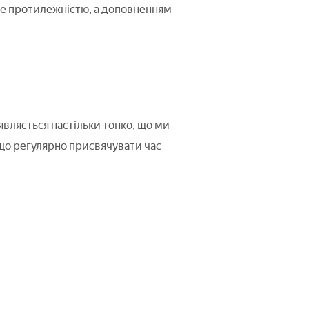
не протилежністю, а доповненням
иявляється настільки тонко, що ми
кщо регулярно присвячувати час