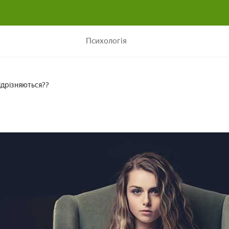
Гордість і гординя: що це таке і чим вони відрізняються??
Психологія
відрізняються??