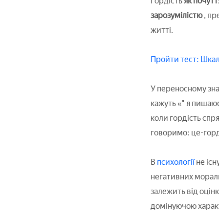
Гордість
як почутт
зарозумілістю
, п
житті.
Пройти тест: Шка
У переносному знач
кажуть «" я пишаю
коли гордість спря
говоримо: це-гор
В
психології
не існ
негативних мораль
залежить від оцін
домінуючою характ