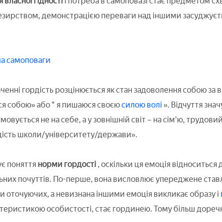
я власної гідності
і потреба в самоповазі стає предметом сх
резирством, демонстрацією переваги над іншими засуджуєтьс
ла самоповаги
енні гордість розцінюється як стан задоволення собою за в
ся собою» або " я пишаюся своєю
силою волі
». Відчуття зна
мовується не на себе, а у зовнішній світ – на сім'ю, трудовий
дість школи/університету/держави».
ує поняття
норми гордості
, оскільки ця емоція відноситься
них почуттів. По-перше, вона висловлює упереджене ставл
ки оточуючих, а невизнана іншими емоція викликає образу і
еристикою особистості, стає гординею. Тому більш доречн