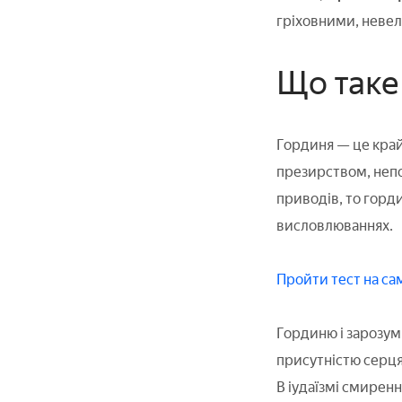
гріховними, невел
Що таке
Гординя — це край
презирством, непов
приводів, то горди
висловлюваннях.
Пройти тест на са
Гординю і зарозумі
присутністю серця
В іудаїзмі смирен