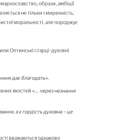
 марнославство, образи, амбіції
ляється не тільки смиренність,
истої моральності, але породжує
или Оптинські старці-духовні
нним дає благодать».
ивних якостей «…
через незнання
ання, а є гордість духовна – це
кості вважаються однаково