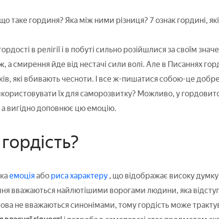
 що таке гординя? Яка між ними різниця? 7 ознак гордині, які
ордості в релігії і в побуті сильно розійшлися за своїм знач
теж, а смирення йде від нестачі сили волі. Але в Писаннях го
ів, які вбивають чесноти. І все ж-пишатися собою-це добре 
икористовувати їх для саморозвитку? Можливо, у гордовитос
 а вигідно доповнює цю емоцію.
 гордість?
ка
емоція
або
риса характеру
, що відображає високу думку 
иня вважаються найлютішими ворогами людини, яка відступи
лова не вважаються синонімами, тому гордість може трактув