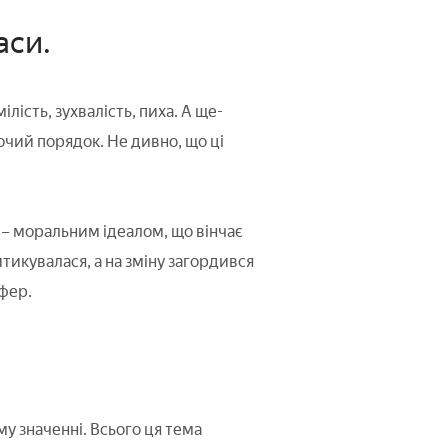
аси.
ілість, зухвалість, пиха. А ще-
чий порядок. Не дивно, що ці
 – моральним ідеалом, що вінчає
тикувалася, а на зміну загордився
ифер.
му значенні. Всього ця тема