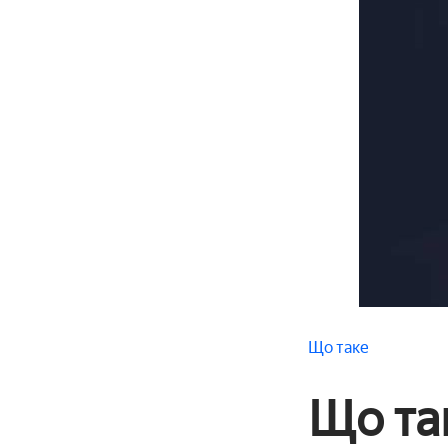
Що таке
Що так