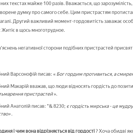
йних текстах майже 100 разів. Вважається, що зарозумілість,
ворене думку про самого себе. Цим пристрастям протистав
загалі. Другий важливий момент-гордовитість заважає особ
є Житіє в щось многотрудное.
з'яснень негативної сторони подібних пристрастей присвят
ний Варсонофій писав: «
Бог гордим противиться, а смире
ий Макарій вважав, що люди відносять гордість до позит
атьмарення пристрастей
».
ий Анатолій писав: "& 8230;
є гордість мирська - це мудрув
ство»
.
диня і чим вона відрізняється від гордості
? Хоча обидві я