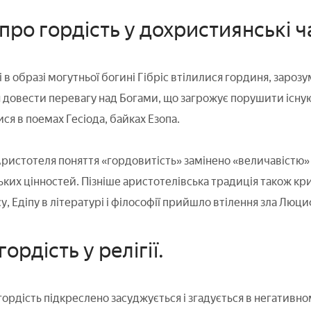
про гордість у дохристиянські ч
 в образі могутньої богині Гібріс втілилися гординя, зарозум
 довести перевагу над Богами, що загрожує порушити існую
ся в поемах Гесіода, байках Езопа.
ристотеля поняття «гордовитість» замінено «величавістю»
ких цінностей. Пізніше аристотелівська традиція також кри
, Едіпу в літературі і філософії прийшло втілення зла Люц
гордість у релігії.
ордість підкреслено засуджується і згадується в негативно