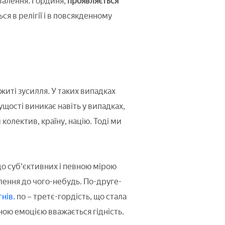
валення. Гординя,
проявляється
я в релігії і в повсякденному
житі зусилля. У таких випадках
чущості виникає навіть у випадках,
 колектив, країну, націю. Тоді ми
 до суб'єктивних і певною мірою
ення до чого-небудь. По-друге-
гнів.
по – третє-гордість, що стала
ою емоцією вважається гідність.