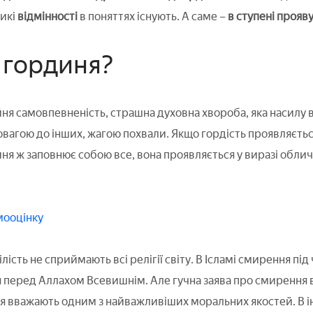
икі
відмінності
в поняттях існують. А саме –
в ступені прояв
 гординя?
ня самовпевненість, страшна духовна хвороба, яка насилу в
агою до інших, жагою похвали. Якщо гордість проявляється 
ня ж заповнює собою все, вона проявляється у виразі обличч
мооцінку
лість не сприймають всі релігії світу. В Ісламі смирення пі
 перед Аллахом Всевишнім. Але гучна заява про смирення в
ня вважають одним з найважливіших моральних якостей. В і