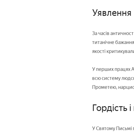
Уявлення 
За часів античності
титанічне бажання
якості критикували
У перших працях А
всю систему людсь
Прометею, нарцису
Гордість і 
У Святому Письмі г