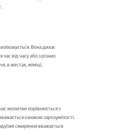
у
.
иліковується. Вона дихає
час від часу або з різних
я, в жестах, міміці,
д час молитви порівнюється з
важається ознакою зарозумілості.
ндуїзмі смирення вважається