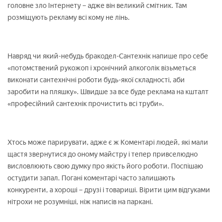
головне зло Інтернету – адже він великий смітник. Там
розміщують рекламу всі кому не лінь.
Навряд чи який-небудь бракодел-Сантехнік напише про себе
«потомствений рукожоп і хронічний алкоголік візьметься
виконати сантехнічні роботи будь-якої складності, аби
заробити на пляшку». Швидше за все буде реклама на кшталт
«професійний сантехнік прочистить всі труби».
Хтось може парирувати, адже є ж Коментарі людей, які мали
щастя звернутися до оному майстру і тепер привселюдно
висловлюють свою думку про якість його роботи. Поспішаю
остудити запал. Погані коментарі часто залишають
конкуренти, а хороші – друзі і товариші. Вірити цим відгуками
нітрохи не розумніші, ніж написів на паркані.