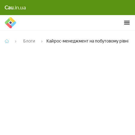
Cau
.in.ua
Кайрос-менеджмент на побутовому рівні
Блоги
Кайрос-менеджмент на побутовому рівні