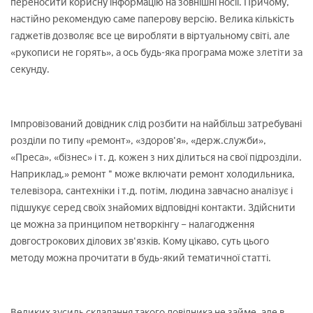
переносити корисну інформацію на зовнішні носії. Причому,
настійно рекомендую саме паперову версію. Велика кількість
гаджетів дозволяє все це виробляти в віртуальному світі, але
«рукописи не горять», а ось будь-яка програма може злетіти за
секунду.
Імпровізований довідник слід розбити на найбільш затребувані
розділи по типу «ремонт», «здоров'я», «держ.служби»,
«Преса», «бізнес» і т. д. кожен з них ділиться на свої підрозділи.
Наприклад,» ремонт " може включати ремонт холодильника,
телевізора, сантехніки і т.д. потім, людина завчасно аналізує і
підшукує серед своїх знайомих відповідні контакти. Здійснити
це можна за принципом нетворкінгу – налагодження
довгострокових ділових зв'язків. Кому цікаво, суть цього
методу можна прочитати в будь-який тематичної статті.
Великих зусиль складання такого довідника не займе, але в