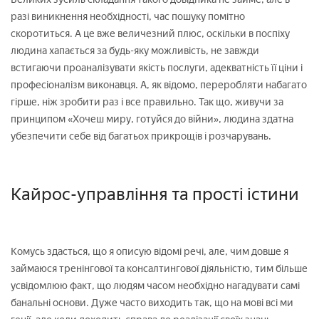
разі виникнення необхідності, час пошуку помітно
скоротиться. А це вже величезний плюс, оскільки в поспіху
людина хапається за будь-яку можливість, не завжди
встигаючи проаналізувати якість послуги, адекватність її ціни і
професіоналізм виконавця. А, як відомо, переробляти набагато
гірше, ніж зробити раз і все правильно. Так що, живучи за
принципом «Хочеш миру, готуйся до війни», людина здатна
убезпечити себе від багатьох прикрощів і розчарувань.
Кайрос-управління та прості істини
Комусь здасться, що я описую відомі речі, але, чим довше я
займаюся тренінгової та консалтингової діяльністю, тим більше
усвідомлюю факт, що людям часом необхідно нагадувати самі
банальні основи. Дуже часто виходить так, що на мові всі ми