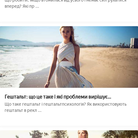
Що робити, якщо втомилася від усього і немає сил рухатися
вперед? Які пр ...
Гештальт: що це таке і які проблеми вирішує
гештальтпсихологія??
Що таке гештальт і гештальтпсихологія? Як використовують
гештальт в рекл ...