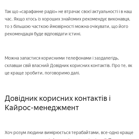
Так що «сарафанне радіо» не втрачає своєї актуальності і в наш
час. Якщо хтось із хороших знайомих рекомендує виконавця,
то з більшою часткою ймовірності можна очікувати, що його
рекомендація буде відповідати істині.
Можна запастися корисними телефонами і заздалегідь,
склавши свій власний Довідник корисних контактів. Про те, як
це краще зробити, поговоримо далі.
Довідник корисних контактів і
Кайрос-менеджмент
Хоч розум людини вимірюється терабайтами, все-одно краще