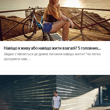
Навіщо я живу або навіщо жити взагалі? 5 головних
питань
Звідки з'являється це дивне питання навіщо жити? Чи легко
зрозуміти наві ...