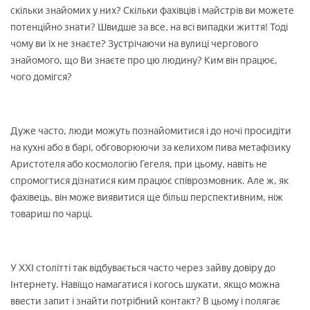
скільки знайомих у них? Скільки фахівців і майстрів ви можете
потенційно знати? Швидше за все, на всі випадки життя! Тоді
чому ви їх не знаєте? Зустрічаючи на вулиці чергового
знайомого, що Ви знаєте про цю людину? Ким він працює,
чого домігся?
Дуже часто, люди можуть познайомитися і до ночі просидіти
на кухні або в барі, обговорюючи за келихом пива метафізику
Аристотеля або космологію Гегеля, при цьому, навіть не
спромогтися дізнатися ким працює співрозмовник. Але ж, як
фахівець, він може виявитися ще більш перспективним, ніж
товариш по чарці.
У XXI столітті так відбувається часто через зайву довіру до
Інтернету. Навіщо намагатися і когось шукати, якщо можна
ввести запит і знайти потрібний контакт? В цьому і полягає