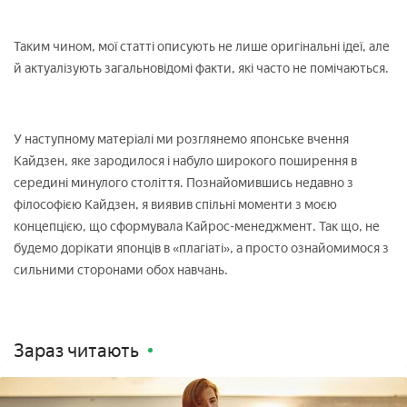
Таким чином, мої статті описують не лише оригінальні ідеї, але
й актуалізують загальновідомі факти, які часто не помічаються.
У наступному матеріалі ми розглянемо японське вчення
Кайдзен, яке зародилося і набуло широкого поширення в
середині минулого століття. Познайомившись недавно з
філософією Кайдзен, я виявив спільні моменти з моєю
концепцією, що сформувала Кайрос-менеджмент. Так що, не
будемо дорікати японців в «плагіаті», а просто ознайомимося з
сильними сторонами обох навчань.
Зараз читають